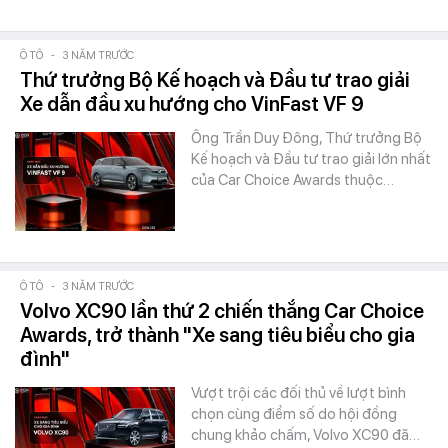
Ô TÔ
-
3 NĂM TRƯỚC
Thứ trưởng Bộ Kế hoạch và Đầu tư trao giải
Xe dẫn đầu xu hướng cho VinFast VF 9
Ông Trần Duy Đông, Thứ trưởng Bộ
Kế hoạch và Đầu tư trao giải lớn nhất
của Car Choice Awards thuộc…
Ô TÔ
-
3 NĂM TRƯỚC
Volvo XC90 lần thứ 2 chiến thắng Car Choice
Awards, trở thành "Xe sang tiêu biểu cho gia
đình"
Vượt trội các đối thủ về lượt bình
chọn cùng điểm số do hội đồng
chung khảo chấm, Volvo XC90 đã…