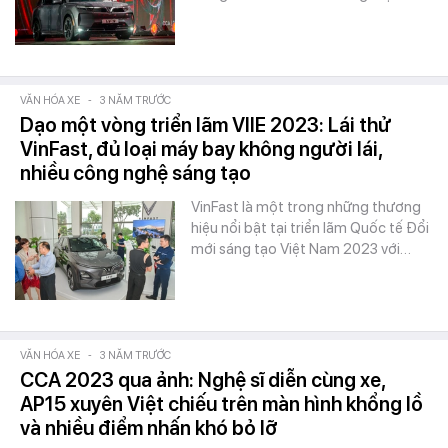
VĂN HÓA XE
-
3 NĂM TRƯỚC
Dạo một vòng triển lãm VIIE 2023: Lái thử
VinFast, đủ loại máy bay không người lái,
nhiều công nghệ sáng tạo
VinFast là một trong những thương
hiệu nổi bật tại triển lãm Quốc tế Đổi
mới sáng tạo Việt Nam 2023 với…
VĂN HÓA XE
-
3 NĂM TRƯỚC
CCA 2023 qua ảnh: Nghệ sĩ diễn cùng xe,
AP15 xuyên Việt chiếu trên màn hình khổng lồ
và nhiều điểm nhấn khó bỏ lỡ