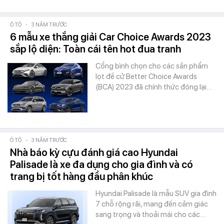
Ô TÔ
-
3 NĂM TRƯỚC
6 mẫu xe thắng giải Car Choice Awards 2023
sắp lộ diện: Toàn cái tên hot đua tranh
Cổng bình chọn cho các sản phẩm
lọt đề cử Better Choice Awards
(BCA) 2023 đã chính thức đóng lại…
Ô TÔ
-
3 NĂM TRƯỚC
Nhà báo kỳ cựu đánh giá cao Hyundai
Palisade là xe đa dụng cho gia đình và có
trang bị tốt hàng đầu phân khúc
Hyundai Palisade là mẫu SUV gia đình
7 chỗ rộng rãi, mang đến cảm giác
sang trọng và thoải mái cho các…