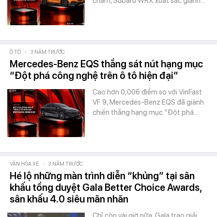
chấm, Subaru WRX xuất sắc giành…
Ô TÔ
-
3 NĂM TRƯỚC
Mercedes-Benz EQS thắng sát nút hạng mục
“Đột phá công nghệ trên ô tô hiện đại”
Cao hơn 0,006 điểm so với VinFast
VF 9, Mercedes-Benz EQS đã giành
chiến thắng hạng mục “Đột phá…
VĂN HÓA XE
-
3 NĂM TRƯỚC
Hé lộ những màn trình diễn “khủng” tại sân
khấu tổng duyệt Gala Better Choice Awards,
sân khấu 4.0 siêu mãn nhãn
Chỉ còn vài giờ nữa, Gala trao giải