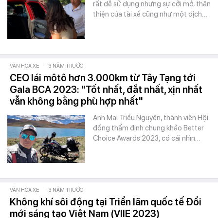
rất dễ sử dụng nhưng sự cởi mở, thân
thiện của tài xế cũng như một dịch…
VĂN HÓA XE
-
3 NĂM TRƯỚC
CEO lái môtô hơn 3.000km từ Tây Tạng tới
Gala BCA 2023: "Tốt nhất, đắt nhất, xịn nhất
vẫn không bằng phù hợp nhất"
Anh Mai Triều Nguyên, thành viên Hội
đồng thẩm định chung khảo Better
Choice Awards 2023, có cái nhìn…
VĂN HÓA XE
-
3 NĂM TRƯỚC
Không khí sôi động tại Triển lãm quốc tế Đổi
mới sáng tạo Việt Nam (VIIE 2023)