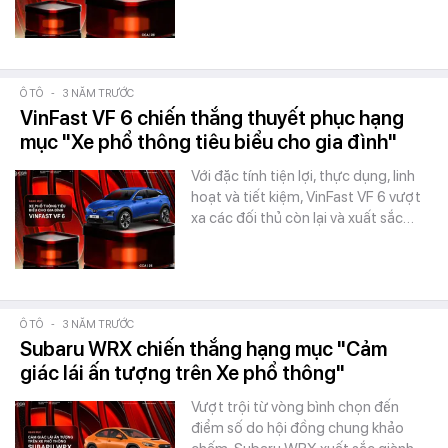
Ô TÔ
-
3 NĂM TRƯỚC
VinFast VF 6 chiến thắng thuyết phục hạng
mục "Xe phổ thông tiêu biểu cho gia đình"
Với đặc tính tiện lợi, thực dụng, linh
hoạt và tiết kiệm, VinFast VF 6 vượt
xa các đối thủ còn lại và xuất sắc…
Ô TÔ
-
3 NĂM TRƯỚC
Subaru WRX chiến thắng hạng mục "Cảm
giác lái ấn tượng trên Xe phổ thông"
Vượt trội từ vòng bình chọn đến
điểm số do hội đồng chung khảo