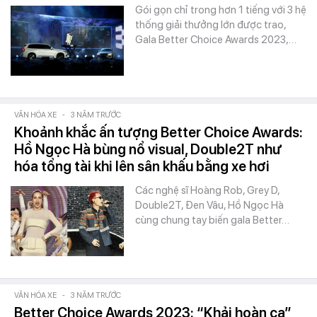
Gói gọn chỉ trong hơn 1 tiếng với 3 hệ
thống giải thưởng lớn được trao,
Gala Better Choice Awards 2023,…
VĂN HÓA XE
-
3 NĂM TRƯỚC
Khoảnh khắc ấn tượng Better Choice Awards:
Hồ Ngọc Hà bùng nổ visual, Double2T như
hóa tổng tài khi lên sân khấu bằng xe hơi
Các nghệ sĩ Hoàng Rob, Grey D,
Double2T, Đen Vâu, Hồ Ngọc Hà
cùng chung tay biến gala Better…
VĂN HÓA XE
-
3 NĂM TRƯỚC
Better Choice Awards 2023: “Khải hoàn ca”