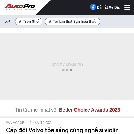
Bí mật Xe Biz
Trên Ghế
Tôi làm thật Bạn hiểu thấu
Tin tức mới nhất về:
Better Choice Awards 2023
VĂN HÓA XE
-
3 NĂM TRƯỚC
Cặp đôi Volvo tỏa sáng cùng nghệ sĩ violin