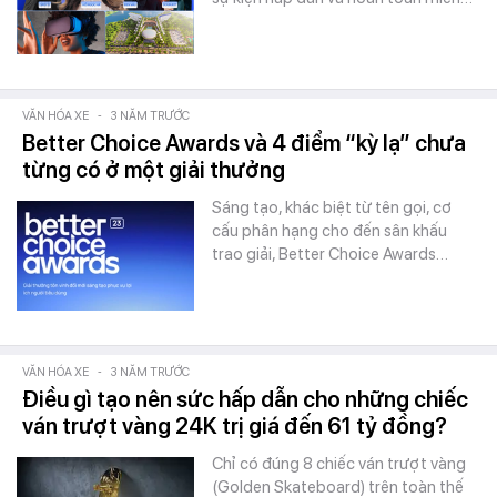
VĂN HÓA XE
-
3 NĂM TRƯỚC
Better Choice Awards và 4 điểm “kỳ lạ” chưa
từng có ở một giải thưởng
Sáng tạo, khác biệt từ tên gọi, cơ
cấu phân hạng cho đến sân khấu
trao giải, Better Choice Awards…
VĂN HÓA XE
-
3 NĂM TRƯỚC
Điều gì tạo nên sức hấp dẫn cho những chiếc
ván trượt vàng 24K trị giá đến 61 tỷ đồng?
Chỉ có đúng 8 chiếc ván trượt vàng
(Golden Skateboard) trên toàn thế