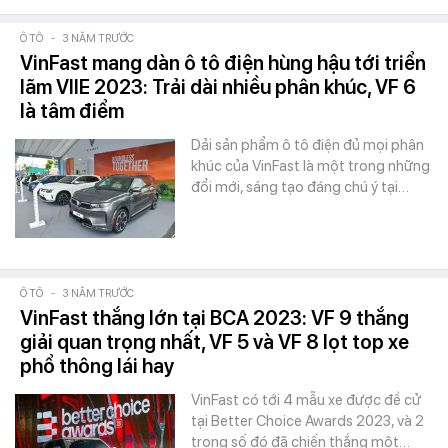
Ô TÔ
-
3 NĂM TRƯỚC
VinFast mang dàn ô tô điện hùng hậu tới triển
lãm VIIE 2023: Trải dài nhiều phân khúc, VF 6
là tâm điểm
Dải sản phẩm ô tô điện đủ mọi phân
khúc của VinFast là một trong những
đổi mới, sáng tạo đáng chú ý tại…
Ô TÔ
-
3 NĂM TRƯỚC
VinFast thắng lớn tại BCA 2023: VF 9 thắng
giải quan trọng nhất, VF 5 và VF 8 lọt top xe
phổ thông lái hay
VinFast có tới 4 mẫu xe được đề cử
tại Better Choice Awards 2023, và 2
trong số đó đã chiến thắng một…