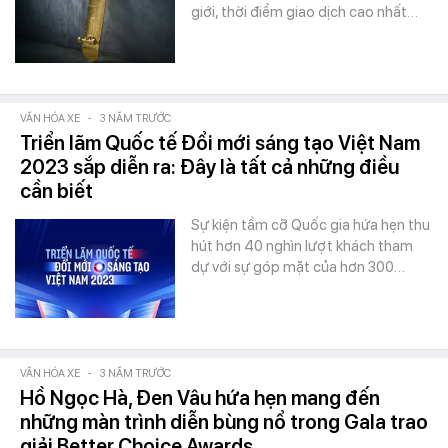
giới, thời điểm giao dịch cao nhất…
VĂN HÓA XE
-
3 NĂM TRƯỚC
Triển lãm Quốc tế Đổi mới sáng tạo Việt Nam
2023 sắp diễn ra: Đây là tất cả những điều
cần biết
Sự kiện tầm cỡ Quốc gia hứa hẹn thu
hút hơn 40 nghìn lượt khách tham
dự với sự góp mặt của hơn 300…
VĂN HÓA XE
-
3 NĂM TRƯỚC
Hồ Ngọc Hà, Đen Vâu hứa hẹn mang đến
những màn trình diễn bùng nổ trong Gala trao
giải Better Choice Awards