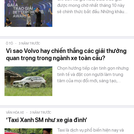
được mong chờ nhất tháng 10 này
sẽ chính thức bắt đầu. Những khâu…
Ô TÔ
-
3 NĂM TRƯỚC
Vì sao Volvo hay chiến thắng các giải thưởng
quan trọng trong ngành xe toàn cầu?
Chọn hướng tiếp cận tinh gọn nhưng
tinh tế và đặt con người làm trung
tâm của mọi đổi mới, sáng tạo,…
VĂN HÓA XE
-
3 NĂM TRƯỚC
‘Taxi Xanh SM như xe gia đình’
Taxi là dịch vụ phổ biến hiện nay và