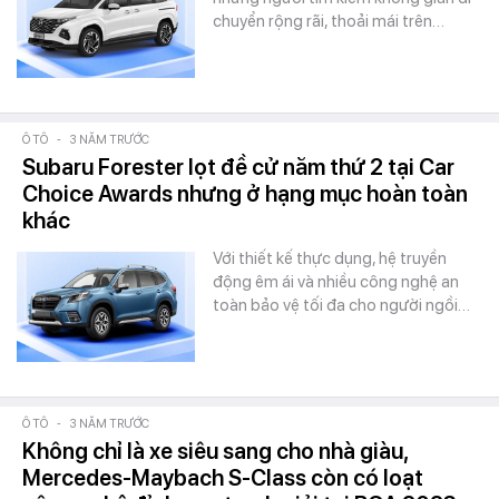
chuyển rộng rãi, thoải mái trên…
Ô TÔ
-
3 NĂM TRƯỚC
Subaru Forester lọt đề cử năm thứ 2 tại Car
Choice Awards nhưng ở hạng mục hoàn toàn
khác
Với thiết kế thực dụng, hệ truyền
động êm ái và nhiều công nghệ an
toàn bảo vệ tối đa cho người ngồi…
Ô TÔ
-
3 NĂM TRƯỚC
Không chỉ là xe siêu sang cho nhà giàu,
Mercedes-Maybach S-Class còn có loạt