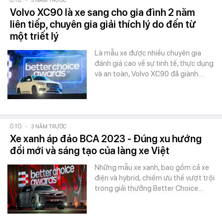
Ô TÔ
-
3 NĂM TRƯỚC
Volvo XC90 là xe sang cho gia đình 2 năm
liên tiếp, chuyên gia giải thích lý do đến từ
một triết lý
Là mẫu xe được nhiều chuyên gia
đánh giá cao về sự tinh tế, thực dụng
và an toàn, Volvo XC90 đã giành…
Ô TÔ
-
3 NĂM TRƯỚC
Xe xanh áp đảo BCA 2023 - Đúng xu hướng
đổi mới và sáng tạo của làng xe Việt
Những mẫu xe xanh, bao gồm cả xe
điện và hybrid, chiếm ưu thế vượt trội
trong giải thưởng Better Choice…