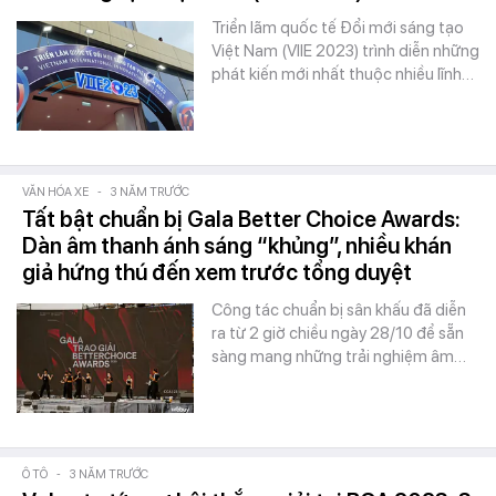
Triển lãm quốc tế Đổi mới sáng tạo
Việt Nam (VIIE 2023) trình diễn những
phát kiến mới nhất thuộc nhiều lĩnh…
VĂN HÓA XE
-
3 NĂM TRƯỚC
Tất bật chuẩn bị Gala Better Choice Awards:
Dàn âm thanh ánh sáng “khủng”, nhiều khán
giả hứng thú đến xem trước tổng duyệt
Công tác chuẩn bị sân khấu đã diễn
ra từ 2 giờ chiều ngày 28/10 để sẵn
sàng mang những trải nghiệm âm…
Ô TÔ
-
3 NĂM TRƯỚC