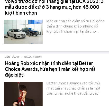
Volvo trước cơ hội thắng giải tại BCA 2023: 3
mẫu được đề cử ở 3 hạng mục, hơn 45.000
lượt bình chọn
Mặc dù còn cần điểm số từ Hội đồng
thẩm định chung khảo, nhưng số
lượng bình chọn hiện tại đã cho…
VĂN HÓA XE
-
3 NĂM TRƯỚC
Hoàng Rob xác nhận trình diễn tại Better
Choice Awards, hứa hẹn 1 màn kết hợp rất
đặc biệt!
Better Choice Awards vào tối Chủ
nhật tuần này chắc chắn sẽ là một
trải nghiệm nghệ thuật đẳng cấp!