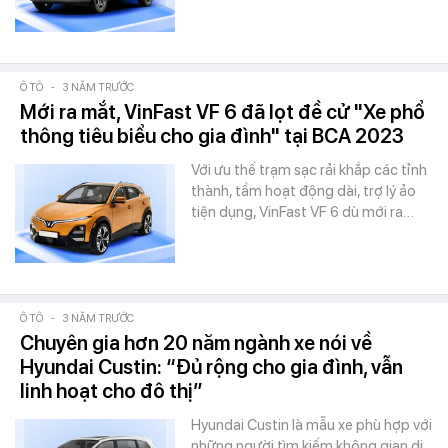
Ô TÔ
-
3 NĂM TRƯỚC
Mới ra mắt, VinFast VF 6 đã lọt đề cử "Xe phổ
thông tiêu biểu cho gia đình" tại BCA 2023
Với ưu thế trạm sạc rải khắp các tỉnh
thành, tầm hoạt động dài, trợ lý ảo
tiện dụng, VinFast VF 6 dù mới ra…
Ô TÔ
-
3 NĂM TRƯỚC
Chuyên gia hơn 20 năm ngành xe nói về
Hyundai Custin: “Đủ rộng cho gia đình, vẫn
linh hoạt cho đô thị”
Hyundai Custin là mẫu xe phù hợp với
những người tìm kiếm không gian di