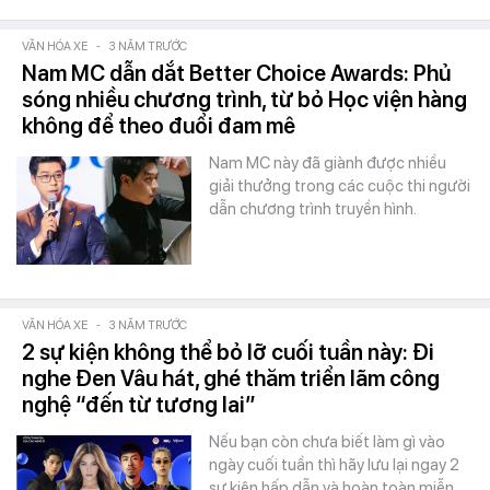
VĂN HÓA XE
-
3 NĂM TRƯỚC
Nam MC dẫn dắt Better Choice Awards: Phủ
sóng nhiều chương trình, từ bỏ Học viện hàng
không để theo đuổi đam mê
Nam MC này đã giành được nhiều
giải thưởng trong các cuộc thi người
dẫn chương trình truyền hình.
VĂN HÓA XE
-
3 NĂM TRƯỚC
2 sự kiện không thể bỏ lỡ cuối tuần này: Đi
nghe Đen Vâu hát, ghé thăm triển lãm công
nghệ “đến từ tương lai”
Nếu bạn còn chưa biết làm gì vào
ngày cuối tuần thì hãy lưu lại ngay 2
sự kiện hấp dẫn và hoàn toàn miễn…