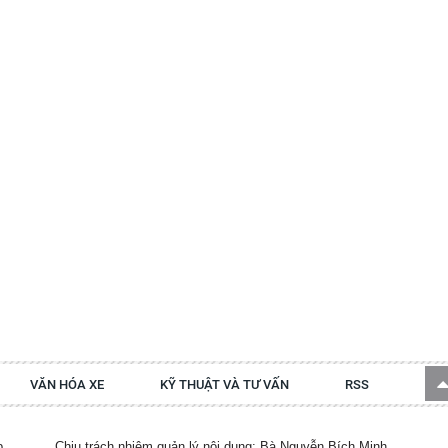
VĂN HÓA XE
KỸ THUẬT VÀ TƯ VẤN
RSS
p.
Chịu trách nhiệm quản lý nội dung: Bà Nguyễn Bích Minh