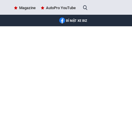
Magazine
AutoPro YouTube
BÍ MẬT XE BIZ