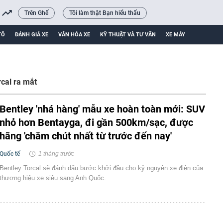
Trên Ghế
Tôi làm thật Bạn hiểu thấu
TÔ
ĐÁNH GIÁ XE
VĂN HÓA XE
KỸ THUẬT VÀ TƯ VẤN
XE MÁY
rcal ra mắt
Bentley 'nhá hàng' mẫu xe hoàn toàn mới: SUV
nhỏ hơn Bentayga, đi gần 500km/sạc, được
hãng 'chăm chút nhất từ trước đến nay'
Quốc tế
1 tháng trước
Bentley Torcal sẽ đánh dấu bước khởi đầu cho kỷ nguyên xe điện của
thương hiệu xe siêu sang Anh Quốc.