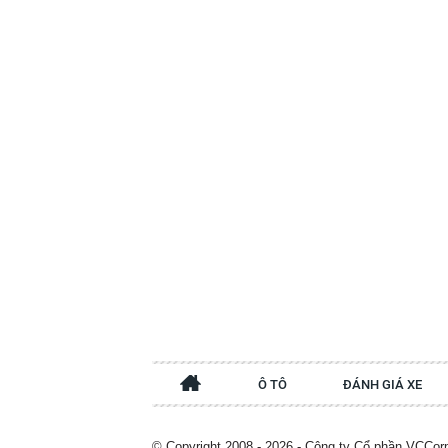
Ô TÔ
ĐÁNH GIÁ XE
© Copyright 2008 - 2026 - Công ty Cổ phần VCCor