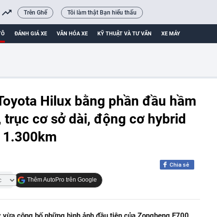
Trên Ghế
Tôi làm thật Bạn hiểu thấu
TÔ
ĐÁNH GIÁ XE
VĂN HÓA XE
KỸ THUẬT VÀ TƯ VẤN
XE MÁY
 Toyota Hilux bằng phần đầu hầm
, trục cơ sở dài, động cơ hybrid
y 1.300km
Chia sẻ
Thêm AutoPro trên Google
y vừa công bố những hình ảnh đầu tiên của Zongheng F700,