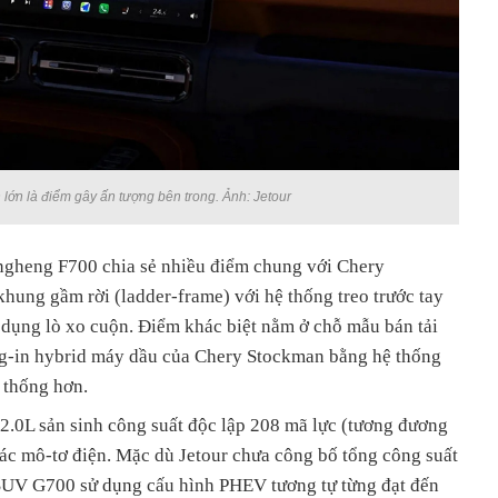
lớn là điểm gây ấn tượng bên trong. Ảnh: Jetour
ongheng F700 chia sẻ nhiều điểm chung với Chery
hung gầm rời (ladder-frame) với hệ thống treo trước tay
 dụng lò xo cuộn. Điểm khác biệt nằm ở chỗ mẫu bán tải
ug-in hybrid máy dầu của Chery Stockman bằng hệ thống
 thống hơn.
 2.0L sản sinh công suất độc lập 208 mã lực (tương đương
các mô-tơ điện. Mặc dù Jetour chưa công bố tổng công suất
 SUV G700 sử dụng cấu hình PHEV tương tự từng đạt đến