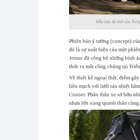
Mẫu bán tải mới của Trung
Phiên bản ý tưởng (concept) củ
đó là sự xuất hiện của một phiê
Jetour đã công bố những hình ản
thức ra mắt công chúng tại Triể
Về thiết kế ngoại thất, điểm gâ
liền mạch với lưới tản nhiệt h
Cruiser. Phần thân xe sở hữu nh
nhựa lớn xung quanh thân cùng 