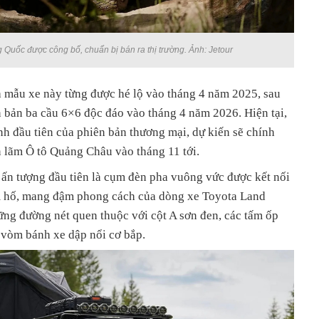
 Quốc được công bố, chuẩn bị bán ra thị trường. Ảnh: Jetour
a mẫu xe này từng được hé lộ vào tháng 4 năm 2025, sau
n bản ba cầu 6×6 độc đáo vào tháng 4 năm 2026. Hiện tại,
h đầu tiên của phiên bản thương mại, dự kiến sẽ chính
n lãm Ô tô Quảng Châu vào tháng 11 tới.
y ấn tượng đầu tiên là cụm đèn pha vuông vức được kết nối
ầm hố, mang đậm phong cách của dòng xe Toyota Land
ững đường nét quen thuộc với cột A sơn đen, các tấm ốp
vòm bánh xe dập nổi cơ bắp.