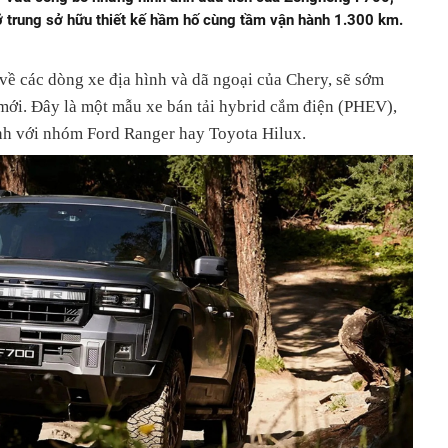
ỡ trung sở hữu thiết kế hầm hố cùng tầm vận hành 1.300 km.
về các dòng xe địa hình và dã ngoại của Chery, sẽ sớm
ới. Đây là một mẫu xe bán tải hybrid cắm điện (PHEV),
anh với nhóm Ford Ranger hay Toyota Hilux.