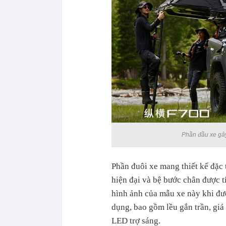
Phần đầu xe gây 
Phần đuôi xe mang thiết kế đặc 
hiện đại và bệ bước chân được t
hình ảnh của mẫu xe này khi đượ
dụng, bao gồm lều gắn trần, giá
LED trợ sáng.