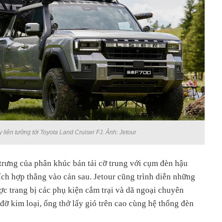
liên tưởng tới Toyota Land Cruiser FJ. Ảnh: Jetour
trưng của phân khúc bán tải cỡ trung với cụm đèn hậu
ích hợp thẳng vào cản sau. Jetour cũng trình diễn những
c trang bị các phụ kiện cắm trại và dã ngoại chuyên
 đỡ kim loại, ống thở lấy gió trên cao cùng hệ thống đèn