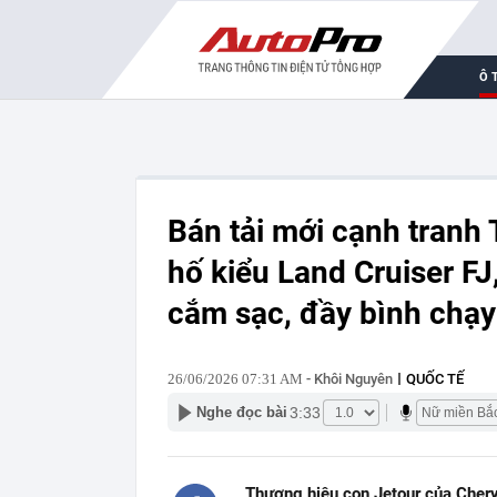
Ô 
Bán tải mới cạnh tranh
hố kiểu Land Cruiser FJ
cắm sạc, đầy bình chạ
26/06/2026 07:31 AM
- Khôi Nguyên
QUỐC TẾ
3:33
Nghe đọc bài
Thương hiệu con Jetour của Cher