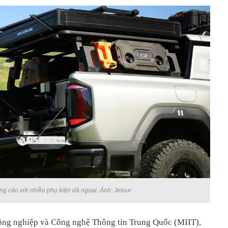
g cáo với nhiều phụ kiện dã ngoại. Ảnh: Jetour
Công nghiệp và Công nghệ Thông tin Trung Quốc (MIIT),