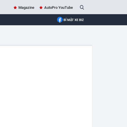
Magazine
AutoPro YouTube
BÍ MẬT XE BIZ