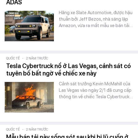
ADAS
Hãng xe Slate Automotive, được hậu
thuẫn bởi Jeff Bezos, nhà sáng lập
Amazon, vừa ra mắt mẫu xe bán tải…
QUỐC TẾ
-
2 NĂM TRƯỚC
Tesla Cybertruck nổ ở Las Vegas, cảnh sát có
tuyên bố bất ngờ về chiếc xe này
Cảnh sát trưởng Kevin McMahill của
Las Vegas vào ngày 2/1 đã cung cấp
thông tin về chiếc Tesla Cybertruck…
QUỐC TẾ
-
2 NĂM TRƯỚC
Mẫu bán tải này sống sót sau khi bị lũ cuốn ở