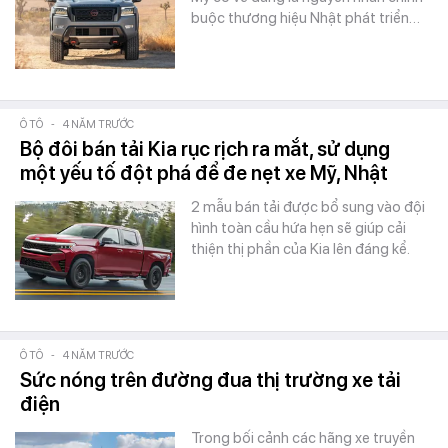
buộc thương hiệu Nhật phát triển…
Ô TÔ
-
4 NĂM TRƯỚC
Bộ đôi bán tải Kia rục rịch ra mắt, sử dụng
một yếu tố đột phá để đe nẹt xe Mỹ, Nhật
2 mẫu bán tải được bổ sung vào đội
hình toàn cầu hứa hẹn sẽ giúp cải
thiện thị phần của Kia lên đáng kể.
Ô TÔ
-
4 NĂM TRƯỚC
Sức nóng trên đường đua thị trường xe tải
điện
Trong bối cảnh các hãng xe truyền