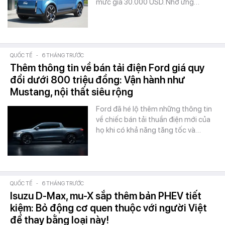
mức giá 30.000 USD. Nhờ ứng…
QUỐC TẾ
-
6 THÁNG TRƯỚC
Thêm thông tin về bán tải điện Ford giá quy
đổi dưới 800 triệu đồng: Vận hành như
Mustang, nội thất siêu rộng
Ford đã hé lộ thêm những thông tin
về chiếc bán tải thuần điện mới của
họ khi có khả năng tăng tốc và…
QUỐC TẾ
-
6 THÁNG TRƯỚC
Isuzu D-Max, mu-X sắp thêm bản PHEV tiết
kiệm: Bỏ động cơ quen thuộc với người Việt
để thay bằng loại này!