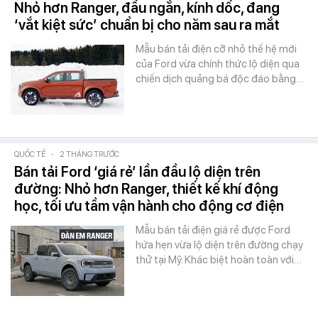
Nhỏ hơn Ranger, đầu ngắn, kính dốc, đang
‘vắt kiệt sức’ chuẩn bị cho năm sau ra mắt
Mẫu bán tải điện cỡ nhỏ thế hệ mới
của Ford vừa chính thức lộ diện qua
chiến dịch quảng bá độc đáo bằng…
QUỐC TẾ
-
2 THÁNG TRƯỚC
Bán tải Ford ‘giá rẻ’ lần đầu lộ diện trên
đường: Nhỏ hơn Ranger, thiết kế khí động
học, tối ưu tầm vận hành cho động cơ điện
Mẫu bán tải điện giá rẻ được Ford
hứa hẹn vừa lộ diện trên đường chạy
thử tại Mỹ. Khác biệt hoàn toàn với…