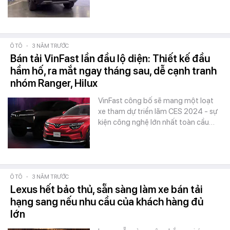
Ô TÔ
-
3 NĂM TRƯỚC
Bán tải VinFast lần đầu lộ diện: Thiết kế đầu
hầm hố, ra mắt ngay tháng sau, dễ cạnh tranh
nhóm Ranger, Hilux
VinFast công bố sẽ mang một loạt
xe tham dự triển lãm CES 2024 - sự
kiện công nghệ lớn nhất toàn cầu…
Ô TÔ
-
3 NĂM TRƯỚC
Lexus hết bảo thủ, sẵn sàng làm xe bán tải
hạng sang nếu nhu cầu của khách hàng đủ
lớn