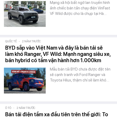
Mạng xã hội bất ngờ lan truyền hình
ảnh chiếc bán tản chạy điện VinFast
VF Wild được cho là chụp tại Hà…
QUỐC TẾ
-
2 NĂM TRƯỚC
BYD sắp vào Việt Nam và đây là bán tải sẽ
làm khó Ranger, VF Wild: Mạnh ngang siêu xe,
bản hybrid có tầm vận hành hơn 1.000km
Mẫu bán tải BYD chưa được đặt tên
sẽ cạnh tranh với Ford Ranger và
Toyota Hilux, thậm chí sẽ làm khó…
Ô TÔ
-
2 NĂM TRƯỚC
Bán tải điện tầm xa đầu tiên trên thế giới: To