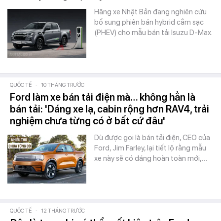
Hãng xe Nhật Bản đang nghiên cứu
bổ sung phiên bản hybrid cắm sạc
(PHEV) cho mẫu bán tải Isuzu D-Max.
QUỐC TẾ
-
10 THÁNG TRƯỚC
Ford làm xe bán tải điện mà… không hẳn là
bán tải: 'Dáng xe lạ, cabin rộng hơn RAV4, trải
nghiệm chưa từng có ở bất cứ đâu'
Dù được gọi là bán tải điện, CEO của
Ford, Jim Farley, lại tiết lộ rằng mẫu
xe này sẽ có dáng hoàn toàn mới,…
QUỐC TẾ
-
12 THÁNG TRƯỚC