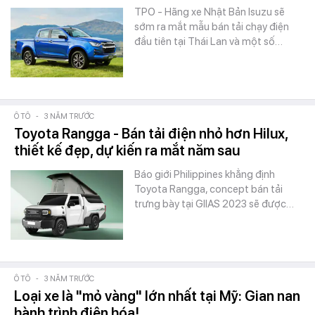
TPO - Hãng xe Nhật Bản Isuzu sẽ
sớm ra mắt mẫu bán tải chạy điện
đầu tiên tại Thái Lan và một số…
Ô TÔ
-
3 NĂM TRƯỚC
Toyota Rangga - Bán tải điện nhỏ hơn Hilux,
thiết kế đẹp, dự kiến ra mắt năm sau
Báo giới Philippines khẳng định
Toyota Rangga, concept bán tải
trưng bày tại GIIAS 2023 sẽ được…
Ô TÔ
-
3 NĂM TRƯỚC
Loại xe là "mỏ vàng" lớn nhất tại Mỹ: Gian nan
hành trình điện hóa!