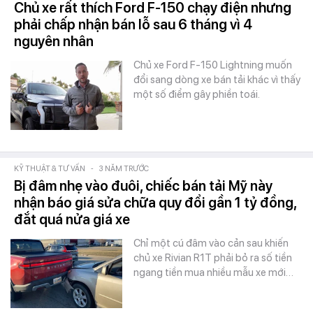
Chủ xe rất thích Ford F-150 chạy điện nhưng
phải chấp nhận bán lỗ sau 6 tháng vì 4
nguyên nhân
Chủ xe Ford F-150 Lightning muốn
đổi sang dòng xe bán tải khác vì thấy
một số điểm gây phiền toái.
KỸ THUẬT & TƯ VẤN
-
3 NĂM TRƯỚC
Bị đâm nhẹ vào đuôi, chiếc bán tải Mỹ này
nhận báo giá sửa chữa quy đổi gần 1 tỷ đồng,
đắt quá nửa giá xe
Chỉ một cú đâm vào cản sau khiến
chủ xe Rivian R1T phải bỏ ra số tiền
ngang tiền mua nhiều mẫu xe mới…