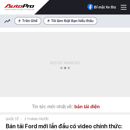
Bí mật Xe Biz
Trên Ghế
Tôi làm thật Bạn hiểu thấu
Tin tức mới nhất về:
bán tải điện
QUỐC TẾ
-
2 THÁNG TRƯỚC
Bán tải Ford mới lần đầu có video chính thức: