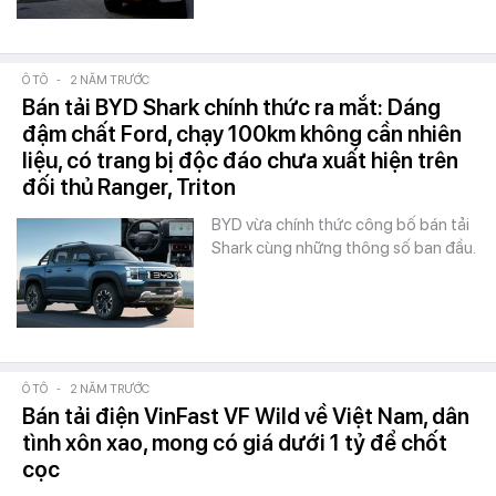
Ô TÔ
-
2 NĂM TRƯỚC
Bán tải BYD Shark chính thức ra mắt: Dáng
đậm chất Ford, chạy 100km không cần nhiên
liệu, có trang bị độc đáo chưa xuất hiện trên
đối thủ Ranger, Triton
BYD vừa chính thức công bố bán tải
Shark cùng những thông số ban đầu.
Ô TÔ
-
2 NĂM TRƯỚC
Bán tải điện VinFast VF Wild về Việt Nam, dân
tình xôn xao, mong có giá dưới 1 tỷ để chốt
cọc