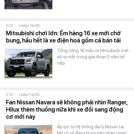
Ô TÔ
-
3 NĂM TRƯỚC
Mitsubishi chơi lớn: Ém hàng 16 xe mới chờ
bung, hầu hết là xe điện hoá gồm cả bán tải
Tổng cộng 16 mẫu xe Mitsubishi mới
sẽ ra mắt trong giai đoạn 5 năm kế
tiếp.
Ô TÔ
-
3 NĂM TRƯỚC
Fan Nissan Navara sẽ không phải nhìn Ranger,
Hilux thèm thuồng nữa khi xe đổi sang động
cơ mới này
Áp lực từ hệ thống đại lý Nissan tại
Mỹ có vẻ đang là nguyên nhân chính