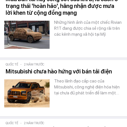
trạng thái 'hoàn hảo', hãng nhận được mưa
lời khen từ cộng đồng mạng
Những hình ảnh của một chiếc Rivian
R1T đang được chia sẻ rộng rãi trên
các kênh mạng xã hội tại Mỹ.
QUỐC TẾ
-
2 NĂM TRƯỚC
Mitsubishi chưa hào hứng với bán tải điện
Theo lãnh đạo cấp cao của
Mitsubishi, công nghệ điện hóa hiện
tại chưa đủ phát triển để làm một…
QUỐC TẾ
-
2 NĂM TRƯỚC