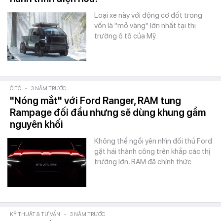
Loại xe này với động cơ đốt trong
vốn là "mỏ vàng" lớn nhất tại thị
trường ô tô của Mỹ.
Ô TÔ
-
3 NĂM TRƯỚC
"Nóng mắt" với Ford Ranger, RAM tung
Rampage đối đầu nhưng sẽ dùng khung gầm
nguyên khối
Không thể ngồi yên nhìn đối thủ Ford
gặt hái thành công trên khắp các thị
trường lớn, RAM đã chính thức…
KỸ THUẬT & TƯ VẤN
-
3 NĂM TRƯỚC