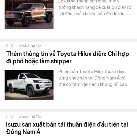
Lexus sẵn sàng cân nhắc mọi ý
tưởng khách hàng đề xuất dù điên rồ
tới đâu, miễn là nhu cầu đó đủ lớn.
Ô TÔ
-
3 NĂM TRƯỚC
Thêm thông tin về Toyota Hilux điện: Chỉ hợp
đi phố hoặc làm shipper
Phiên bản Toyota Hilux thuần điện
từng chào sân tại Đông Nam Á có
thể có tầm vận hành không đủ cao…
Ô TÔ
-
3 NĂM TRƯỚC
Isuzu sản xuất bán tải thuần điện đầu tiên tại
Đông Nam Á