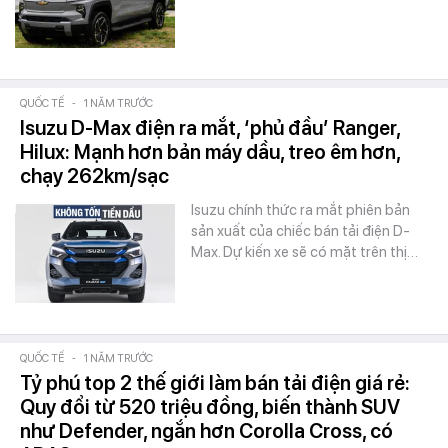
QUỐC TẾ
-
1 NĂM TRƯỚC
Isuzu D-Max điện ra mắt, ‘phủ đầu’ Ranger,
Hilux: Mạnh hơn bản máy dầu, treo êm hơn,
chạy 262km/sạc
Isuzu chính thức ra mắt phiên bản
sản xuất của chiếc bán tải điện D-
Max. Dự kiến xe sẽ có mặt trên thị…
QUỐC TẾ
-
1 NĂM TRƯỚC
Tỷ phú top 2 thế giới làm bán tải điện giá rẻ:
Quy đổi từ 520 triệu đồng, biến thành SUV
như Defender, ngắn hơn Corolla Cross, có