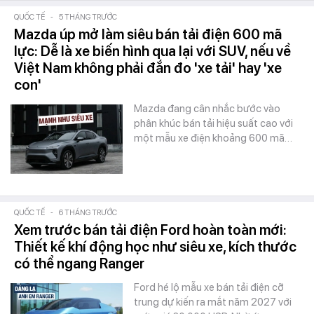
QUỐC TẾ
-
5 THÁNG TRƯỚC
Mazda úp mở làm siêu bán tải điện 600 mã
lực: Dễ là xe biến hình qua lại với SUV, nếu về
Việt Nam không phải đắn đo 'xe tải' hay 'xe
con'
Mazda đang cân nhắc bước vào
phân khúc bán tải hiệu suất cao với
một mẫu xe điện khoảng 600 mã…
QUỐC TẾ
-
6 THÁNG TRƯỚC
Xem trước bán tải điện Ford hoàn toàn mới:
Thiết kế khí động học như siêu xe, kích thước
có thể ngang Ranger
Ford hé lộ mẫu xe bán tải điện cỡ
trung dự kiến ra mắt năm 2027 với