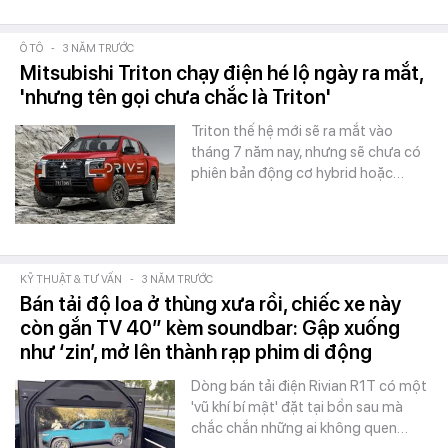
Ô TÔ
-
3 NĂM TRƯỚC
Mitsubishi Triton chạy điện hé lộ ngày ra mắt,
'nhưng tên gọi chưa chắc là Triton'
Triton thế hệ mới sẽ ra mắt vào
tháng 7 năm nay, nhưng sẽ chưa có
phiên bản động cơ hybrid hoặc…
KỸ THUẬT & TƯ VẤN
-
3 NĂM TRƯỚC
Bán tải độ loa ở thùng xưa rồi, chiếc xe này
còn gắn TV 40” kèm soundbar: Gập xuống
như ‘zin’, mở lên thành rạp phim di động
Dòng bán tải điện Rivian R1T có một
'vũ khí bí mật' đặt tại bồn sau mà
chắc chắn những ai không quen…