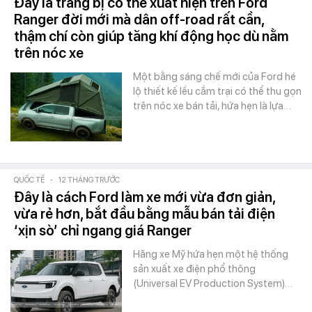
Đây là trang bị có thể xuất hiện trên Ford
Ranger đời mới mà dân off-road rất cần,
thậm chí còn giúp tăng khí động học dù nằm
trên nóc xe
Một bằng sáng chế mới của Ford hé
lộ thiết kế lều cắm trại có thể thu gọn
trên nóc xe bán tải, hứa hẹn là lựa…
QUỐC TẾ
-
12 THÁNG TRƯỚC
Đây là cách Ford làm xe mới vừa đơn giản,
vừa rẻ hơn, bắt đầu bằng mẫu bán tải điện
‘xịn sò’ chỉ ngang giá Ranger
Hãng xe Mỹ hứa hẹn một hệ thống
sản xuất xe điện phổ thông
(Universal EV Production System)…