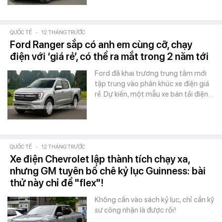
QUỐC TẾ
-
12 THÁNG TRƯỚC
Ford Ranger sắp có anh em cùng cỡ, chạy
điện với ‘giá rẻ’, có thể ra mắt trong 2 năm tới
Ford đã khai trương trung tâm mới
tập trung vào phân khúc xe điện giá
rẻ. Dự kiến, một mẫu xe bán tải điện…
QUỐC TẾ
-
12 THÁNG TRƯỚC
Xe điện Chevrolet lập thành tích chạy xa,
nhưng GM tuyên bố chê kỷ lục Guinness: bài
thử này chỉ để "flex"!
Không cần vào sách kỷ lục, chỉ cần kỹ
sư công nhận là được rồi!