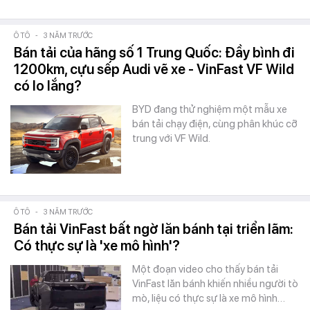
Ô TÔ
-
3 NĂM TRƯỚC
Bán tải của hãng số 1 Trung Quốc: Đầy bình đi
1200km, cựu sếp Audi vẽ xe - VinFast VF Wild
có lo lắng?
BYD đang thử nghiệm một mẫu xe
bán tải chạy điện, cùng phân khúc cỡ
trung với VF Wild.
Ô TÔ
-
3 NĂM TRƯỚC
Bán tải VinFast bất ngờ lăn bánh tại triển lãm:
Có thực sự là 'xe mô hình'?
Một đoạn video cho thấy bán tải
VinFast lăn bánh khiến nhiều người tò
mò, liệu có thực sự là xe mô hình…