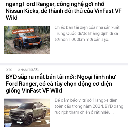
ngang Ford Ranger, công nghệ gợi nhớ
Nissan Kicks, dễ thành đối thủ của VinFast VF
Wild
Chiếc bán tải điện của nhà sản xuất
Trung Quốc được khẳng định đi xa
tới hơn 1.000km mới cần sạc.
Ô TÔ
-
2 NĂM TRƯỚC
BYD sắp ra mắt bán tải mới: Ngoại hình như
Ford Ranger, có cả tùy chọn động cơ điện
giống VinFast VF Wild
Để đảm bảo vị trí số 1 làng xe điện
toàn cầu trong năm 2024, BYD đang
rục rịch tham chiến ở rất nhiều…