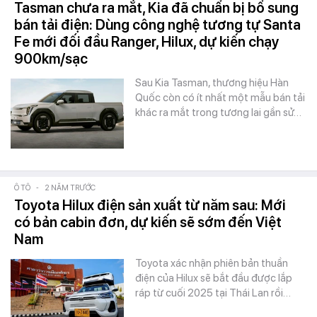
Tasman chưa ra mắt, Kia đã chuẩn bị bổ sung
bán tải điện: Dùng công nghệ tương tự Santa
Fe mới đối đầu Ranger, Hilux, dự kiến chạy
900km/sạc
Sau Kia Tasman, thương hiệu Hàn
Quốc còn có ít nhất một mẫu bán tải
khác ra mắt trong tương lai gần sử…
Ô TÔ
-
2 NĂM TRƯỚC
Toyota Hilux điện sản xuất từ năm sau: Mới
có bản cabin đơn, dự kiến sẽ sớm đến Việt
Nam
Toyota xác nhận phiên bản thuần
điện của Hilux sẽ bắt đầu được lắp
ráp từ cuối 2025 tại Thái Lan rồi…