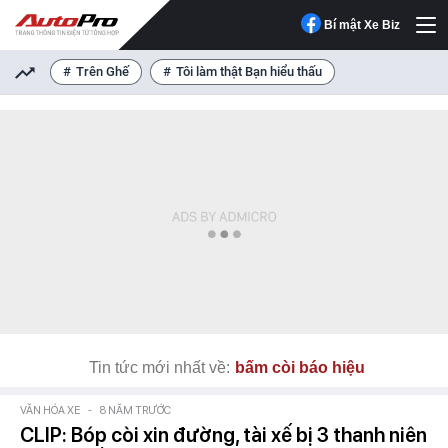
Bí mật Xe Biz
Trên Ghế
Tôi làm thật Bạn hiểu thấu
Tin tức mới nhất về:
bấm còi báo hiệu
VĂN HÓA XE
-
8 NĂM TRƯỚC
CLIP: Bóp còi xin đường, tài xế bị 3 thanh niên