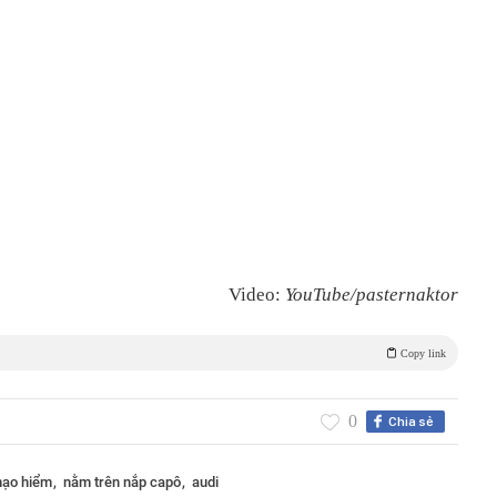
Video:
YouTube/pasternaktor
Copy link
0
Chia sẻ
ạo hiểm
nằm trên nắp capô
audi