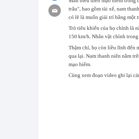
Màn biểu diễn mạo hiểm trong đ
trâu", bao gồm tài xế, nam than
có lẽ là muốn giải trí bằng một 
Trò tiêu khiển của họ chính là 
150 km/h. Nhân vật chính trong 
Thậm chí, họ còn liều lĩnh đến 
qua lại. Nam thanh niên nằm trê
mạo hiểm.
Cùng xem đoạn video ghi lại cản