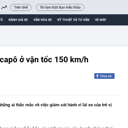
Trên Ghế
Tôi làm thật Bạn hiểu thấu
TÔ
ĐÁNH GIÁ XE
VĂN HÓA XE
KỸ THUẬT VÀ TƯ VẤN
XE MÁY
p capô ở vận tốc 150 km/h
Chia sẻ
 những ai thắc mắc về việc giám sát hành vi lái xe của trẻ vị