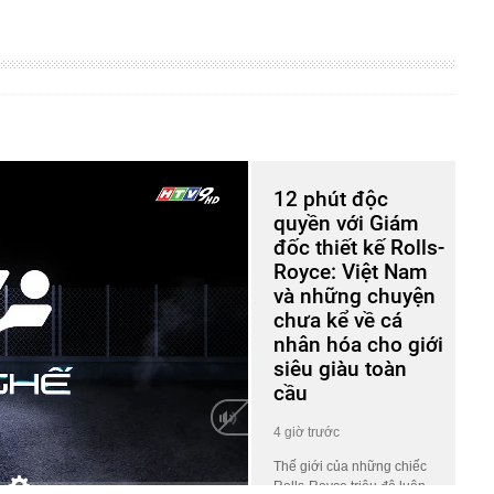
12 phút độc
quyền với Giám
đốc thiết kế Rolls-
Royce: Việt Nam
và những chuyện
chưa kể về cá
nhân hóa cho giới
siêu giàu toàn
cầu
4 giờ trước
Thế giới của những chiếc
Rolls-Royce triệu đô luôn