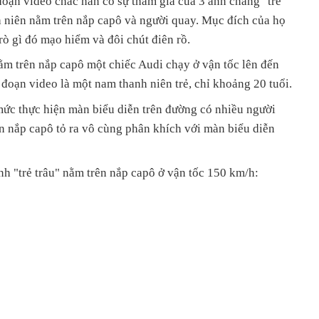
oạn video chắc hẳn có sự tham gia của 3 anh chàng "trẻ
h niên nằm trên nắp capô và người quay. Mục đích của họ
trò gì đó mạo hiểm và đôi chút điên rồ.
nằm trên nắp capô một chiếc Audi chạy ở vận tốc lên đến
đoạn video là một nam thanh niên trẻ, chỉ khoảng 20 tuổi.
mức thực hiện màn biểu diễn trên đường có nhiều người
n nắp capô tỏ ra vô cùng phân khích với màn biểu diễn
h "trẻ trâu" nằm trên nắp capô ở vận tốc 150 km/h: