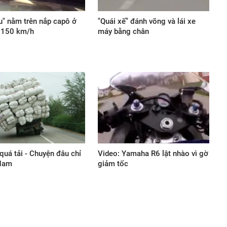
âu" nằm trên nắp capô ở
"Quái xế" đánh võng và lái xe
c 150 km/h
máy bằng chân
quá tải - Chuyện đâu chỉ
Video: Yamaha R6 lật nhào vì gờ
 Nam
giảm tốc