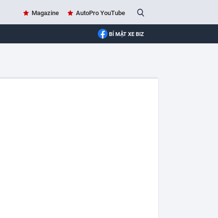
Magazine
AutoPro YouTube
BÍ MẬT XE BIZ