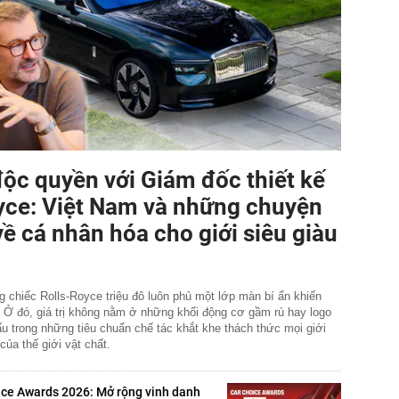
độc quyền với Giám đốc thiết kế
yce: Việt Nam và những chuyện
ề cá nhân hóa cho giới siêu giàu
g chiếc Rolls-Royce triệu đô luôn phủ một lớp màn bí ẩn khiến
 Ở đó, giá trị không nằm ở những khối động cơ gầm rú hay logo
ấu trong những tiêu chuẩn chế tác khắt khe thách thức mọi giới
ủa thế giới vật chất.
ice Awards 2026: Mở rộng vinh danh