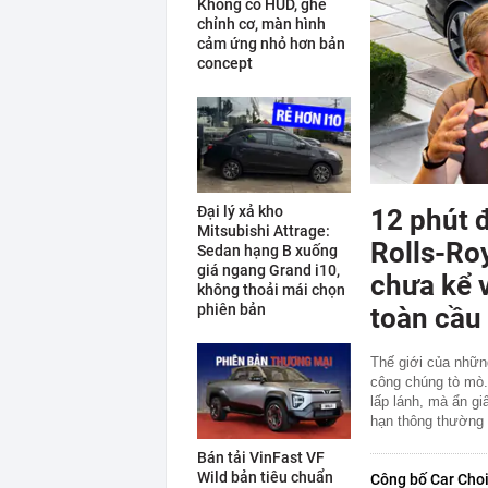
Không có HUD, ghế
chỉnh cơ, màn hình
cảm ứng nhỏ hơn bản
concept
Đại lý xả kho
12 phút 
Mitsubishi Attrage:
Rolls-Ro
Sedan hạng B xuống
giá ngang Grand i10,
chưa kể v
không thoải mái chọn
phiên bản
toàn cầu
Thế giới của nhữn
công chúng tò mò.
lấp lánh, mà ẩn gi
hạn thông thường c
Bán tải VinFast VF
Wild bản tiêu chuẩn
Công bố Car Cho