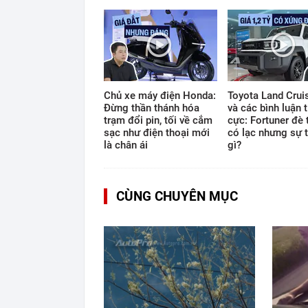
Time
0:13
/
12:33
Chủ xe máy điện Honda:
Toyota Land Cruis
Đừng thần thánh hóa
và các bình luận t
trạm đổi pin, tối về cắm
cực: Fortuner đè 
sạc như điện thoại mới
có lạc nhưng sự t
là chân ái
gì?
CÙNG CHUYÊN MỤC