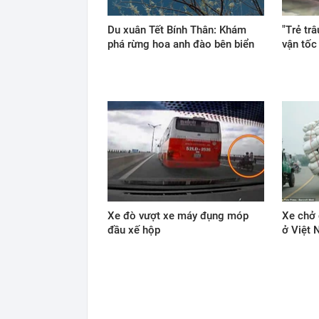
Du xuân Tết Bính Thân: Khám
"Trẻ tr
phá rừng hoa anh đào bên biển
vận tố
Xe đò vượt xe máy đụng móp
Xe chở 
đầu xế hộp
ở Việt