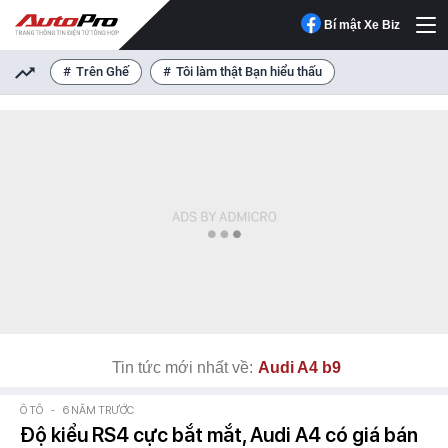
Bí mật Xe Biz
Trên Ghế
Tôi làm thật Bạn hiểu thấu
Tin tức mới nhất về:
Audi A4 b9
Ô TÔ
-
6 NĂM TRƯỚC
Độ kiểu RS4 cực bắt mắt, Audi A4 có giá bán