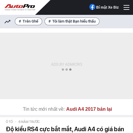
Bí mật Xe Biz
Trên Ghế
Tôi làm thật Bạn hiểu thấu
Tin tức mới nhất về:
Audi A4 2017 bán lại
Ô TÔ
-
6 NĂM TRƯỚC
Độ kiểu RS4 cực bắt mắt, Audi A4 có giá bán