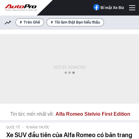
Bí mật Xe Biz
Trên Ghế
Tôi làm thật Bạn hiểu thấu
Tin tức mới nhất về:
Alfa Romeo Stelvio First Edition
QUỐC TẾ
-
10 NĂM TRƯỚC
Xe SUV đầu tiên của Alfa Romeo có bản trang