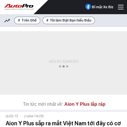
Bí mật Xe Biz
Trên Ghế
Tôi làm thật Bạn hiểu thấu
Tin tức mới nhất về:
Aion Y Plus lắp ráp
QUỐC TẾ
-
2 NĂM TRƯỚC
Aion Y Plus sắp ra mắt Việt Nam tới đây có cơ