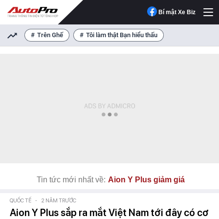
Bí mật Xe Biz
Trên Ghế
Tôi làm thật Bạn hiểu thấu
Tin tức mới nhất về:
Aion Y Plus giảm giá
QUỐC TẾ
-
2 NĂM TRƯỚC
Aion Y Plus sắp ra mắt Việt Nam tới đây có cơ