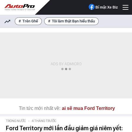
Bí mật Xe Biz
Trên Ghế
Tôi làm thật Bạn hiểu thấu
Tin tức mới nhất về:
ai sẽ mua Ford Territory
TRONG NƯỚC
-
4 THÁNG TRƯỚC
Ford Territory mới lần đầu giảm giá niêm yết: