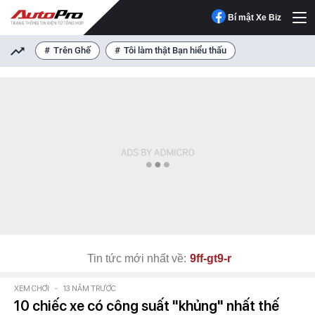
Bí mật Xe Biz
Trên Ghế
Tôi làm thật Bạn hiểu thấu
Tin tức mới nhất về:
9ff-gt9-r
XEM CHƠI
-
13 NĂM TRƯỚC
10 chiếc xe có công suất "khủng" nhất thế