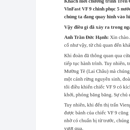
Khách mời chương trình Trên G
VinFast VF 9 chinh phục 5 nướ
chúng ta đang quay hình vào lú
Vậy điều gì đã xảy ra trong n
Anh Trần Đức Hạnh:
Xin chào.
cố như vậy, từ chủ quan đến kh
Khi đoàn đã thông quan qua cửa 
tiếp tục hành trình. Tuy nhiên,
Mường Tè (Lai Châu) mà chúng t
một cánh rừng nguyên sinh, đoà
tôi điều khiển chiếc VF 9 có kí
khởi, phóng băng băng. Sự chủ q
Tuy nhiên, khi đến thị trấn Vie
được bánh của chiếc VF 9 cũng 
nhờ có chuẩn bị từ trước, chún
vượt qua.