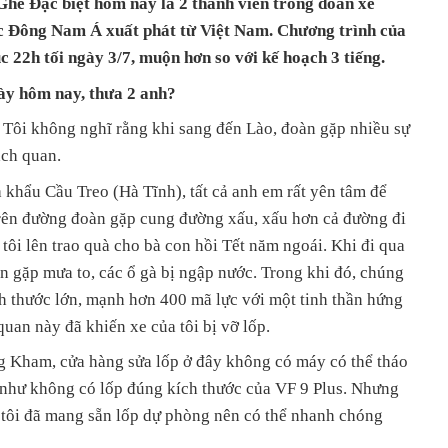
hế Đặc biệt hôm nay là 2 thành viên trong đoàn xe
c Đông Nam Á xuất phát từ Việt Nam. Chương trình của
c 22h tối ngày 3/7, muộn hơn so với kế hoạch 3 tiếng.
gày hôm nay, thưa 2 anh?
 Tôi không nghĩ rằng khi sang đến Lào, đoàn gặp nhiều sự
ách quan.
khẩu Cầu Treo (Hà Tĩnh), tất cả anh em rất yên tâm để
 trên đường đoàn gặp cung đường xấu, xấu hơn cả đường đi
ôi lên trao quà cho bà con hồi Tết năm ngoái. Khi đi qua
n gặp mưa to, các ổ gà bị ngập nước. Trong khi đó, chúng
ch thước lớn, mạnh hơn 400 mã lực với một tinh thần hứng
uan này đã khiến xe của tôi bị vỡ lốp.
ng Kham, cửa hàng sửa lốp ở đây không có máy có thể tháo
như không có lốp đúng kích thước của VF 9 Plus. Nhưng
g tôi đã mang sẵn lốp dự phòng nên có thể nhanh chóng