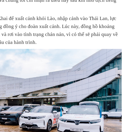
à chúng tôi chỉ nhận ra điều này sau khi nhờ dịch tiếng
hai để xuất cảnh khỏi Lào, nhập cảnh vào Thái Lan, lực
g đồng ý cho đoàn xuất cảnh. Lúc này, đồng hồ khoảng
và rơi vào tình trạng chán nản, vì có thể sẽ phải quay về
u của hành trình.