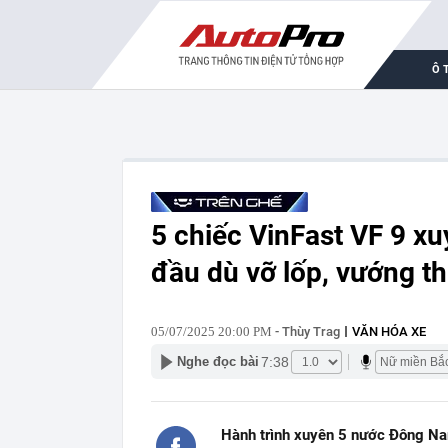
Ô 
5 chiếc VinFast VF 9 x
đầu dù vỡ lốp, vướng t
05/07/2025 20:00 PM
- Thùy Trag
VĂN HÓA XE
7:38
Nghe đọc bài
Hành trình xuyên 5 nước Đông Nam