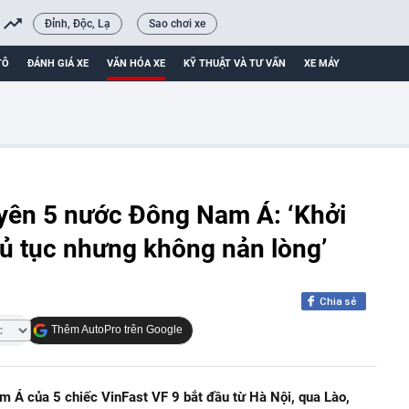
Đỉnh, Độc, Lạ
Sao chơi xe
TÔ
ĐÁNH GIÁ XE
VĂN HÓA XE
KỸ THUẬT VÀ TƯ VẤN
XE MÁY
uyên 5 nước Đông Nam Á: ‘Khởi
hủ tục nhưng không nản lòng’
Chia sẻ
Thêm AutoPro trên Google
 Á của 5 chiếc VinFast VF 9 bắt đầu từ Hà Nội, qua Lào,