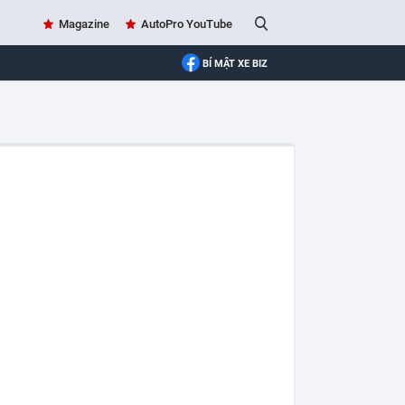
Magazine
AutoPro YouTube
BÍ MẬT XE BIZ