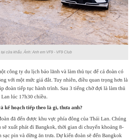
 tại cửa khẩu. Ảnh: Anh em VF9 - VF9 Club
ột công ty du lịch bảo lãnh và làm thủ tục để cả đoàn có
ng với một mức giá đắt. Tuy nhiên, điều quan trọng hơn là
 đoàn tiếp tục hành trình. Sau 3 tiếng chờ đợi là làm thủ
i Lan lúc 17h30 chiều.
à kế hoạch tiếp theo là gì, thưa anh?
 đoàn đã đến được khu vực phía đông của Thái Lan. Chúng
u sẽ xuất phát đi Bangkok, thời gian di chuyển khoảng 8-
n sạc pin và dừng ăn trưa. Dự kiến đoàn sẽ đến Bangkok