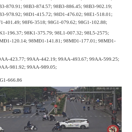
B3-870.91; 98B3-874.57; 98B3-886.45; 98B3-902.19;
B3-978.92; 98D1-415.72; 98D1-476.02; 98E1-518.01;
F1-401.49; 98F6-3518; 98G1-079.62; 98G1-102.88;
K1-196.37; 98K1-375.79; 98L1-007.32; 98L5-2575;
8MĐ1-120.14; 98MĐ1-141.81; 98MĐ1-177.01; 98MĐ1-
9AA-423.77; 99AA-442.19; 99AA-493.67; 99AA-599.25;
9AA-981.92; 99AA-989.05;
9G1-666.86