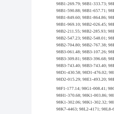
98B1-269.79; 98B1-333.73; 98
98B1-590.88; 98B1-657.71; 98
98B1-849.60; 98B1-864.86; 98
98B1-969.10; 98B2-026.45; 98
98B2-211.55; 98B2-285.93; 98
98B2-547.23; 98B2-548.01; 98
98B2-704.80; 98B2-767.38; 98
98B3-061.48; 98B3-107.26; 98
98B3-309.81; 98B3-396.68; 98
98B3-743.40; 98B3-743.40; 98
98D1-430.58; 98D1-476.02; 98
98D2-015.29; 98E1-493.20; 98
98F1-177.14; 98G1-008.41; 98
98H1-370.68; 98K1-003.86; 98
98K1-302.06; 98K1-302.32; 98
98K7-4463; 98L2-4171; 98L8-