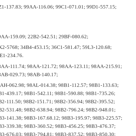
Z1-137.83; 99AA-116.06; 99C1-071.01; 99D1-557.15;
9AA-159.09; 22B2-542.51; 29BF-080.62;
X2-5768; 34B4-453.15; 36C1-581.47; 59L3-120.68;
E1-234.76.
8AA-111.74; 98AA-121.72; 98AA-123.11; 98AA-215.91;
8AB-029.73; 98AB-140.17;
AH-062.98; 98AL-014.38; 98B1-112.57; 98B1-133.63;
B1-439.17; 98B1-542.11; 98B1-590.88; 98B1-735.26;
B2-111.50; 98B2-151.71; 98B2-356.94; 98B2-395.52;
B2-531.48; 98B2-638.94; 98B2-796.24; 98B2-948.01;
B3-141.38; 98B3-167.68.12; 98B3-195.97; 98B3-225.57;
B3-339.38; 98B3-360.52; 98B3-456.25; 98B3-476.37;
B3-676.03; 98B3-794.81; 98B3-837.52; 98B3-850.30;