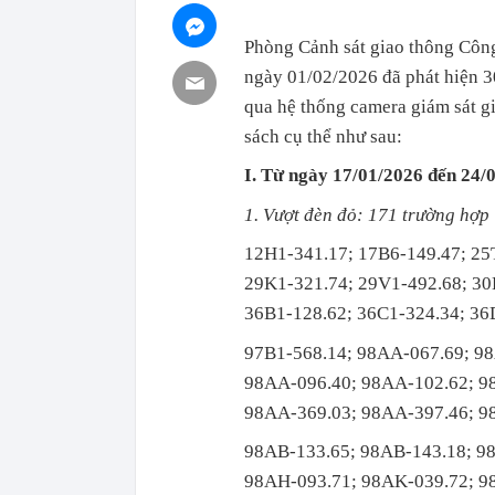
Phòng Cảnh sát giao thông Côn
ngày 01/02/2026 đã phát hiện 3
qua hệ thống camera giám sát gi
sách cụ thể như sau:
I. Từ ngày 17/01/2026 đến 24/
1. Vượt đèn đỏ: 171 trường hợp
12H1-341.17; 17B6-149.47; 25
29K1-321.74; 29V1-492.68; 30
36B1-128.62; 36C1-324.34; 36
97B1-568.14; 98AA-067.69; 9
98AA-096.40; 98AA-102.62; 9
98AA-369.03; 98AA-397.46; 9
98AB-133.65; 98AB-143.18; 9
98AH-093.71; 98AK-039.72; 98