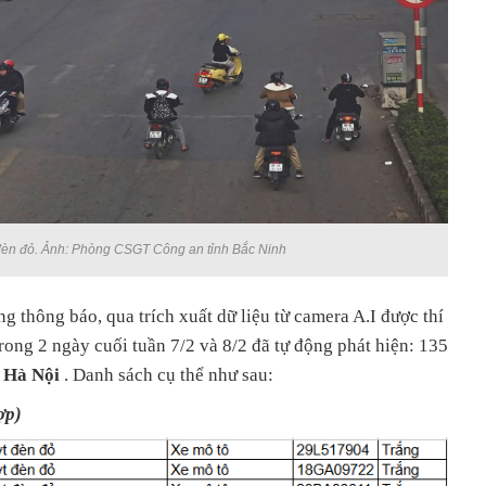
đèn đỏ. Ảnh: Phòng CSGT Công an tỉnh Bắc Ninh
g thông báo, qua trích xuất dữ liệu từ camera A.I được thí
trong 2 ngày cuối tuần 7/2 và 8/2 đã tự động phát hiện: 135
. Hà Nội
. Danh sách cụ thể như sau:
ợp)