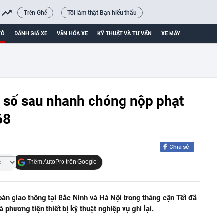
Trên Ghế
Tôi làm thật Bạn hiểu thấu
TÔ
ĐÁNH GIÁ XE
VĂN HÓA XE
KỸ THUẬT VÀ TƯ VẤN
XE MÁY
n số sau nhanh chóng nộp phạt
68
Chia sẻ
Thêm AutoPro trên Google
oàn giao thông tại Bắc Ninh và Hà Nội trong tháng cận Tết đã
phương tiện thiết bị kỹ thuật nghiệp vụ ghi lại.