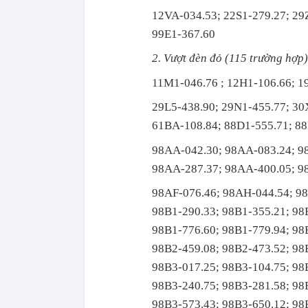
12VA-034.53; 22S1-279.27; 29
99E1-367.60
2. Vượt đèn đỏ (115 trường hợp)
11M1-046.76 ; 12H1-106.66; 1
29L5-438.90; 29N1-455.77; 30
61BA-108.84; 88D1-555.71; 88
98AA-042.30; 98AA-083.24; 9
98AA-287.37; 98AA-400.05; 9
98AF-076.46; 98AH-044.54; 98
98B1-290.33; 98B1-355.21; 98
98B1-776.60; 98B1-779.94; 98
98B2-459.08; 98B2-473.52; 98
98B3-017.25; 98B3-104.75; 98
98B3-240.75; 98B3-281.58; 98
98B3-573.43; 98B3-650.12; 98