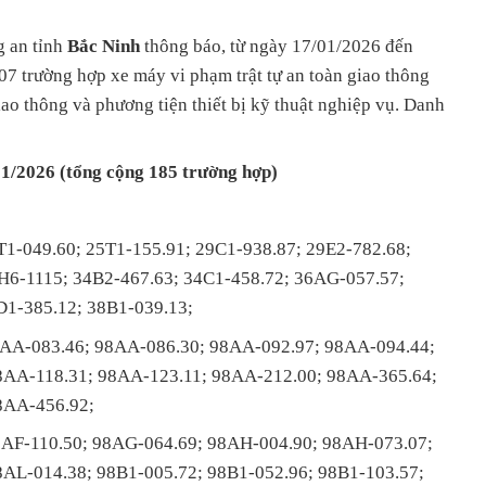
g an tỉnh
Bắc Ninh
thông báo, từ ngày 17/01/2026 đến
07 trường hợp xe máy vi phạm trật tự an toàn giao thông
ao thông và phương tiện thiết bị kỹ thuật nghiệp vụ. Danh
01/2026 (tổng cộng 185 trường hợp)
T1-049.60; 25T1-155.91; 29C1-938.87; 29E2-782.68;
H6-1115; 34B2-467.63; 34C1-458.72; 36AG-057.57;
D1-385.12; 38B1-039.13;
8AA-083.46; 98AA-086.30; 98AA-092.97; 98AA-094.44;
8AA-118.31; 98AA-123.11; 98AA-212.00; 98AA-365.64;
8AA-456.92;
8AF-110.50; 98AG-064.69; 98AH-004.90; 98AH-073.07;
AL-014.38; 98B1-005.72; 98B1-052.96; 98B1-103.57;