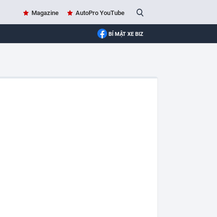
Magazine
AutoPro YouTube
BÍ MẬT XE BIZ