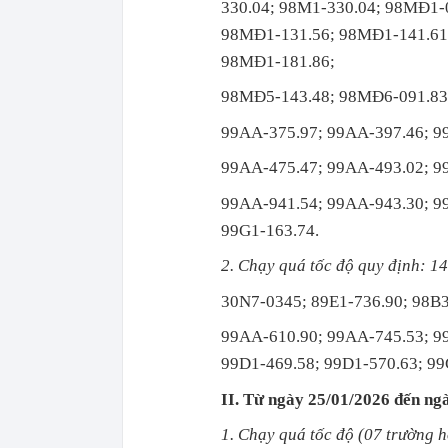
330.04; 98M1-330.04; 98MĐ1-
98MĐ1-131.56; 98MĐ1-141.61
98MĐ1-181.86;
98MĐ5-143.48; 98MĐ6-091.83;
99AA-375.97; 99AA-397.46; 9
99AA-475.47; 99AA-493.02; 9
99AA-941.54; 99AA-943.30; 9
99G1-163.74.
2. Chạy quá tốc độ quy định: 1
30N7-0345; 89E1-736.90; 98B3
99AA-610.90; 99AA-745.53; 99
99D1-469.58; 99D1-570.63; 99
II. Từ ngày 25/01/2026 đến ng
1. Chạy quá tốc độ (07 trường 