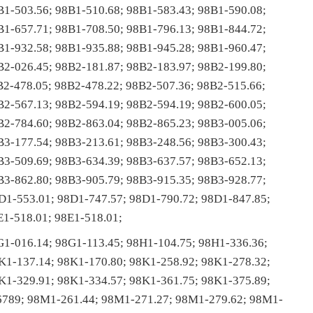
B1-503.56; 98B1-510.68; 98B1-583.43; 98B1-590.08;
B1-657.71; 98B1-708.50; 98B1-796.13; 98B1-844.72;
B1-932.58; 98B1-935.88; 98B1-945.28; 98B1-960.47;
B2-026.45; 98B2-181.87; 98B2-183.97; 98B2-199.80;
B2-478.05; 98B2-478.22; 98B2-507.36; 98B2-515.66;
B2-567.13; 98B2-594.19; 98B2-594.19; 98B2-600.05;
B2-784.60; 98B2-863.04; 98B2-865.23; 98B3-005.06;
B3-177.54; 98B3-213.61; 98B3-248.56; 98B3-300.43;
B3-509.69; 98B3-634.39; 98B3-637.57; 98B3-652.13;
B3-862.80; 98B3-905.79; 98B3-915.35; 98B3-928.77;
D1-553.01; 98D1-747.57; 98D1-790.72; 98D1-847.85;
E1-518.01; 98E1-518.01;
G1-016.14; 98G1-113.45; 98H1-104.75; 98H1-336.36;
K1-137.14; 98K1-170.80; 98K1-258.92; 98K1-278.32;
K1-329.91; 98K1-334.57; 98K1-361.75; 98K1-375.89;
6789; 98M1-261.44; 98M1-271.27; 98M1-279.62; 98M1-