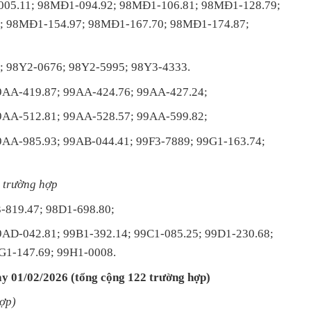
005.11; 98MĐ1-094.92; 98MĐ1-106.81; 98MĐ1-128.79;
; 98MĐ1-154.97; 98MĐ1-167.70; 98MĐ1-174.87;
 98Y2-0676; 98Y2-5995; 98Y3-4333.
9AA-419.87; 99AA-424.76; 99AA-427.24;
9AA-512.81; 99AA-528.57; 99AA-599.82;
9AA-985.93; 99AB-044.41; 99F3-7889; 99G1-163.74;
4 trường hợp
-819.47; 98D1-698.80;
AD-042.81; 99B1-392.14; 99C1-085.25; 99D1-230.68;
G1-147.69; 99H1-0008.
ày 01/02/2026 (tổng cộng 122 trường hợp)
hợp)