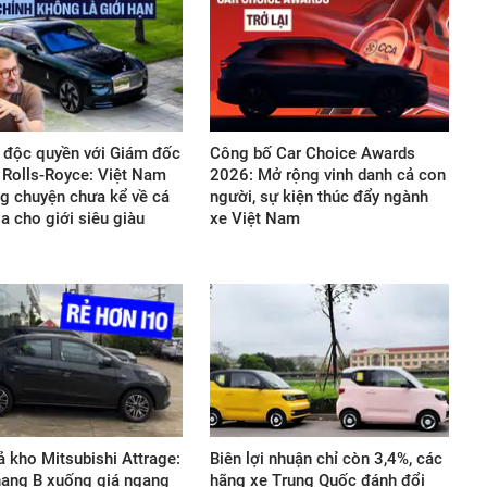
 độc quyền với Giám đốc
Công bố Car Choice Awards
ế Rolls-Royce: Việt Nam
2026: Mở rộng vinh danh cả con
g chuyện chưa kể về cá
người, sự kiện thúc đẩy ngành
a cho giới siêu giàu
xe Việt Nam
xả kho Mitsubishi Attrage:
Biên lợi nhuận chỉ còn 3,4%, các
ạng B xuống giá ngang
hãng xe Trung Quốc đánh đổi