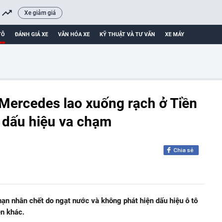
Xe giảm giá
TÔ
ĐÁNH GIÁ XE
VĂN HÓA XE
KỸ THUẬT VÀ TƯ VẤN
XE MÁY
 Mercedes lao xuống rạch ở Tiền
 dấu hiệu va chạm
Chia sẻ
ạn nhân chết do ngạt nước và không phát hiện dấu hiệu ô tô
n khác.