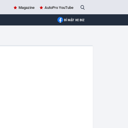
Magazine
AutoPro YouTube
BÍ MẬT XE BIZ