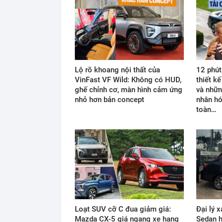
Lộ rõ khoang nội thất của
12 phút
VinFast VF Wild: Không có HUD,
thiết k
ghế chỉnh cơ, màn hình cảm ứng
và nhữn
nhỏ hơn bản concept
nhân hó
toàn…
Loạt SUV cỡ C đua giảm giá:
Đại lý 
Mazda CX-5 giá ngang xe hạng
Sedan h