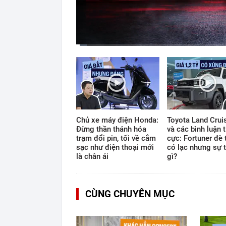
Current
Duration
Time
0:11
/
12:33
Chủ xe máy điện Honda:
Toyota Land Cruis
Đừng thần thánh hóa
và các bình luận t
trạm đổi pin, tối về cắm
cực: Fortuner đè 
sạc như điện thoại mới
có lạc nhưng sự t
là chân ái
gì?
CÙNG CHUYÊN MỤC