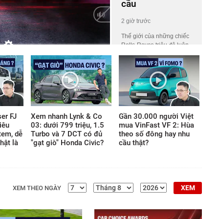
cầu
2 giờ trước
Thế giới của những chiếc
Rolls-Royce triệu đô luôn
HD
Auto
phủ một lớp màn bí ẩn khiến
công chúng tò mò. Ở đó, giá
trị không nằm ở những khối
động cơ gầm rú hay logo
lấp lánh, mà ẩn giấu trong
những tiêu chuẩn chế tác
khắt khe thách thức mọi giới
er FJ
Xem nhanh Lynk & Co
Gần 30.000 người Việt
hạn thông thường của thế
iêu
03: dưới 799 triệu, 1.5
mua VinFast VF 2: Hùa
giới vật chất.
tem, dễ
Turbo và 7 DCT có đủ
theo số đông hay nhu
hật là
"gạt giò" Honda Civic?
cầu thật?
XEM
XEM THEO NGÀY