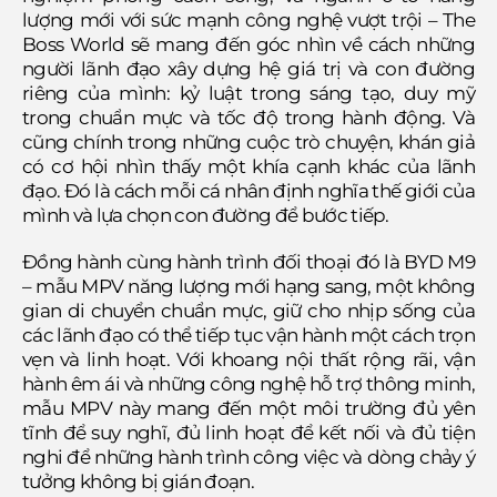
lượng mới với sức mạnh công nghệ vượt trội – The
Boss World sẽ mang đến góc nhìn về cách những
người lãnh đạo xây dựng hệ giá trị và con đường
riêng của mình: kỷ luật trong sáng tạo, duy mỹ
trong chuẩn mực và tốc độ trong hành động. Và
cũng chính trong những cuộc trò chuyện, khán giả
có cơ hội nhìn thấy một khía cạnh khác của lãnh
đạo. Đó là cách mỗi cá nhân định nghĩa thế giới của
mình và lựa chọn con đường để bước tiếp.
Đồng hành cùng hành trình đối thoại đó là BYD M9
– mẫu MPV năng lượng mới hạng sang, một không
gian di chuyển chuẩn mực, giữ cho nhịp sống của
các lãnh đạo có thể tiếp tục vận hành một cách trọn
vẹn và linh hoạt. Với khoang nội thất rộng rãi, vận
hành êm ái và những công nghệ hỗ trợ thông minh,
mẫu MPV này mang đến một môi trường đủ yên
tĩnh để suy nghĩ, đủ linh hoạt để kết nối và đủ tiện
nghi để những hành trình công việc và dòng chảy ý
tưởng không bị gián đoạn.