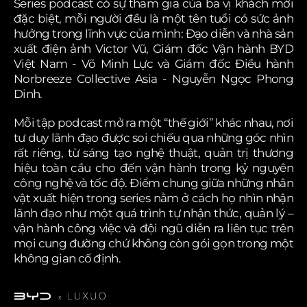
Series podcast có sự tham gia của ba vị khách mời
đặc biệt, mỗi người đều là một tên tuổi có sức ảnh
hưởng trong lĩnh vực của mình: Đạo diễn và nhà sản
xuất điện ảnh Victor Vũ, Giám đốc Vận hành BYD
Việt Nam - Võ Minh Lực và Giám đốc Điều hành
Norbreeze Collective Asia - Nguyễn Ngọc Phong
Dinh.
Mỗi tập podcast mở ra một “thế giới” khác nhau, nơi
tư duy lãnh đạo được soi chiếu qua những góc nhìn
rất riêng, từ sáng tạo nghệ thuật, quản trị thương
hiệu toàn cầu cho đến vận hành trong kỷ nguyên
công nghệ và tốc độ. Điểm chung giữa những nhân
vật xuất hiện trong series nằm ở cách họ nhìn nhận
lãnh đạo như một quá trình tự nhận thức, quản lý –
vận hành công việc và đội ngũ diễn ra liên tục trên
mọi cung đường chứ không còn gói gọn trong một
không gian cố định.