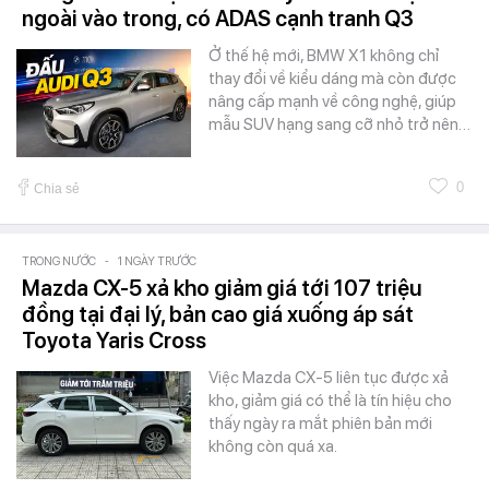
ngoài vào trong, có ADAS cạnh tranh Q3
Ở thế hệ mới, BMW X1 không chỉ
thay đổi về kiểu dáng mà còn được
nâng cấp mạnh về công nghệ, giúp
mẫu SUV hạng sang cỡ nhỏ trở nên…
0
Chia sẻ
TRONG NƯỚC
-
1 NGÀY TRƯỚC
Mazda CX-5 xả kho giảm giá tới 107 triệu
đồng tại đại lý, bản cao giá xuống áp sát
Toyota Yaris Cross
Việc Mazda CX-5 liên tục được xả
kho, giảm giá có thể là tín hiệu cho
thấy ngày ra mắt phiên bản mới
không còn quá xa.