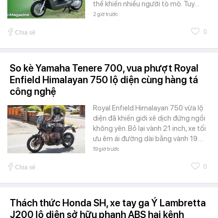
thể khiến nhiều người tò mò. Tuy…
2 giờ trước
0
Chia sẻ
So kè Yamaha Tenere 700, vua phượt Royal
Enfield Himalayan 750 lộ diện cùng hàng tá
công nghệ
Royal Enfield Himalayan 750 vừa lộ
diện đã khiến giới xê dịch đứng ngồi
không yên. Bỏ lại vành 21 inch, xe tối
ưu êm ái đường dài bằng vành 19…
19 giờ trước
0
Chia sẻ
Thách thức Honda SH, xe tay ga Ý Lambretta
J200 lộ diện sở hữu phanh ABS hai kênh