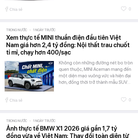
0
Chia sẻ
TRONG NƯỚC
-
1 NGÀY TRƯỚC
Xem thực tế MINI thuần điện đầu tiên Việt
Nam giá hơn 2,4 tỷ đồng: Nội thất trau chuốt
tỉ mỉ, chạy hơn 400/sạc
Không còn những đường nét bo tròn
quen thuộc, MINI Aceman mang đến
một diện mạo vuông vức và hiện đại
hơn, đồng thời trở thành mẫu SUV…
0
Chia sẻ
TRONG NƯỚC
-
1 NGÀY TRƯỚC
Ảnh thực tế BMW X1 2026 giá gần 1,7 tỷ
đồng vừa về Việt Nam: Thay đổi toàn diện từ