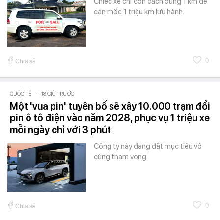
Chiếc xe chỉ còn cách đúng 1 km để
cán mốc 1 triệu km lưu hành.
0
Chia sẻ
QUỐC TẾ
-
18 GIỜ TRƯỚC
Một 'vua pin' tuyên bố sẽ xây 10.000 trạm đổi
pin ô tô điện vào năm 2028, phục vụ 1 triệu xe
mỗi ngày chỉ với 3 phút
Công ty này đang đặt mục tiêu vô
cùng tham vọng.
0
Chia sẻ