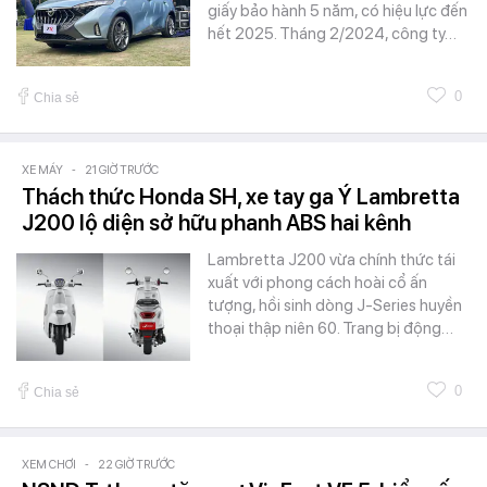
giấy bảo hành 5 năm, có hiệu lực đến
hết 2025. Tháng 2/2024, công ty…
0
Chia sẻ
XE MÁY
-
21 GIỜ TRƯỚC
Thách thức Honda SH, xe tay ga Ý Lambretta
J200 lộ diện sở hữu phanh ABS hai kênh
Lambretta J200 vừa chính thức tái
xuất với phong cách hoài cổ ấn
tượng, hồi sinh dòng J-Series huyền
thoại thập niên 60. Trang bị động…
0
Chia sẻ
XEM CHƠI
-
22 GIỜ TRƯỚC