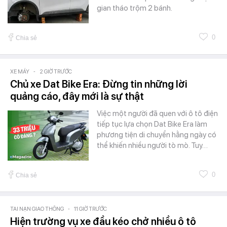
gian tháo trộm 2 bánh.
0
Chia sẻ
XE MÁY
-
2 GIỜ TRƯỚC
Chủ xe Dat Bike Era: Đừng tin những lời
quảng cáo, đây mới là sự thật
Việc một người đã quen với ô tô điện
tiếp tục lựa chọn Dat Bike Era làm
phương tiện di chuyển hằng ngày có
thể khiến nhiều người tò mò. Tuy…
0
Chia sẻ
TAI NẠN GIAO THÔNG
-
11 GIỜ TRƯỚC
Hiện trường vụ xe đầu kéo chở nhiều ô tô