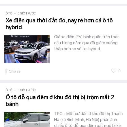
Ô TÔ
-
3 GIỜ TRƯỚC
Xe điện qua thời đắt đỏ, nay rẻ hơn cả ô tô
hybrid
Giá xe điện (EV) bình quân trên toàn
cầu trong năm qua đã giảm xuống
thấp hơn so với xe hybrid.
0
Chia sẻ
Ô TÔ
-
3 GIỜ TRƯỚC
Ô tô đỗ qua đêm ở khu đô thị bị trộm mất 2
bánh
TPO - Một cư dân ở khu đô thị Thanh
Hà (xã Bình Minh, Hà Nội) phản ánh
chiếc ô tô đỗ qua đêm bất ngờ bị kẻ