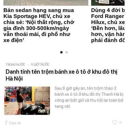
Bán sedan hạng sang mua
Dùng 4 đời bá
Kia Sportage HEV, chủ xe
Ford Ranger 
chia sẻ: ‘Nội thất rộng, chở
Hilux, chủ xe 
gia đình 300-500km/ngày
‘Bền hơn, lâu 
vẫn thoải mái, đi phố như
hơn, vận hàn
xe điện’
phải đánh đổi
TRONG NƯỚC
-
11 GIỜ TRƯỚC
Danh tính tên trộm bánh xe ô tô ở khu đô thị
Hà Nội
Sau 6 giờ gây án, tên trộm tháo 2
bánh xe ô tô ở khu đô thị Thanh Hà bị
công an bắt giữ và thu hồi lại toàn bộ
tang vật.
0
Chia sẻ