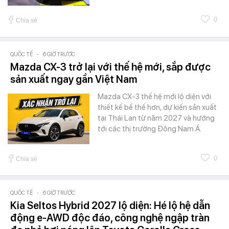
0
Chia sẻ
QUỐC TẾ
-
6 GIỜ TRƯỚC
Mazda CX-3 trở lại với thế hệ mới, sắp được
sản xuất ngay gần Việt Nam
Mazda CX-3 thế hệ mới lộ diện với
thiết kế bề thế hơn, dự kiến sản xuất
tại Thái Lan từ năm 2027 và hướng
tới các thị trường Đông Nam Á.
0
Chia sẻ
QUỐC TẾ
-
6 GIỜ TRƯỚC
Kia Seltos Hybrid 2027 lộ diện: Hé lộ hệ dẫn
động e-AWD độc đáo, công nghệ ngập tràn