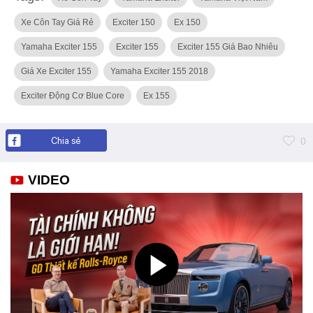
Xe Côn Tay Giá Rẻ
Exciter 150
Ex 150
Yamaha Exciter 155
Exciter 155
Exciter 155 Giá Bao Nhiêu
Giá Xe Exciter 155
Yamaha Exciter 155 2018
Exciter Động Cơ Blue Core
Ex 155
Chia sẻ
0
VIDEO