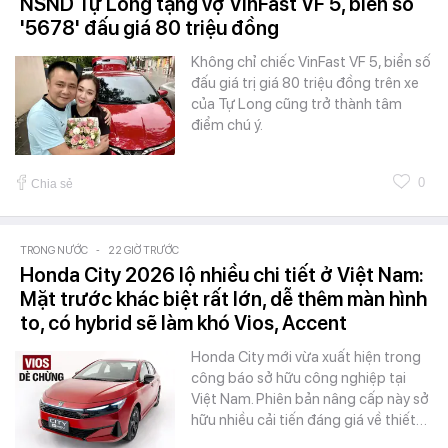
NSND Tự Long tặng vợ VinFast VF 5, biển số
'5678' đấu giá 80 triệu đồng
Không chỉ chiếc VinFast VF 5, biển số
đấu giá trị giá 80 triệu đồng trên xe
của Tự Long cũng trở thành tâm
điểm chú ý.
0
Chia sẻ
TRONG NƯỚC
-
22 GIỜ TRƯỚC
Honda City 2026 lộ nhiều chi tiết ở Việt Nam:
Mặt trước khác biệt rất lớn, dễ thêm màn hình
to, có hybrid sẽ làm khó Vios, Accent
Honda City mới vừa xuất hiện trong
công báo sở hữu công nghiệp tại
Việt Nam. Phiên bản nâng cấp này sở
hữu nhiều cải tiến đáng giá về thiết…