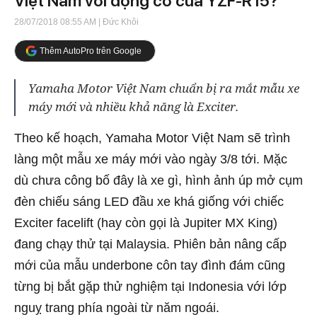
Việt Nam với động cơ của YZF-R15?
28/07/2018 08:55 AM
| Đức Khôi
Thêm AutoPro trên Google
Yamaha Motor Việt Nam chuẩn bị ra mắt mẫu xe
máy mới và nhiều khả năng là Exciter.
Theo kế hoạch, Yamaha Motor Việt Nam sẽ trình
làng một mẫu xe máy mới vào ngày 3/8 tới. Mặc
dù chưa công bố đây là xe gì, hình ảnh úp mở cụm
đèn chiếu sáng LED đầu xe khá giống với chiếc
Exciter facelift (hay còn gọi là Jupiter MX King)
đang chạy thử tại Malaysia. Phiên bản nâng cấp
mới của mẫu underbone côn tay đình đám cũng
từng bị bắt gặp thử nghiệm tại Indonesia với lớp
nguỵ trang phía ngoài từ năm ngoái.