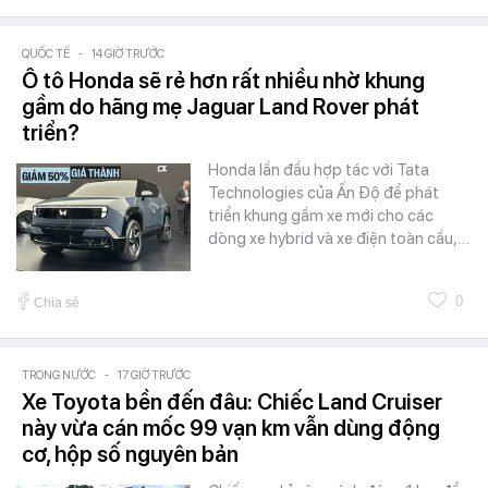
QUỐC TẾ
-
14 GIỜ TRƯỚC
Ô tô Honda sẽ rẻ hơn rất nhiều nhờ khung
gầm do hãng mẹ Jaguar Land Rover phát
triển?
Honda lần đầu hợp tác với Tata
Technologies của Ấn Độ để phát
triển khung gầm xe mới cho các
dòng xe hybrid và xe điện toàn cầu,…
0
Chia sẻ
TRONG NƯỚC
-
17 GIỜ TRƯỚC
Xe Toyota bền đến đâu: Chiếc Land Cruiser
này vừa cán mốc 99 vạn km vẫn dùng động
cơ, hộp số nguyên bản