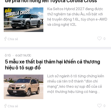
đe phả hơi nóng lên Toyota Corolla Cross
Kia Seltos Hybrid 2027 đang được
thử nghiệm tại châu Âu, nổi bật với
hệ truyền động 1.6L, tùy chọn e-AWD
và công nghệ V2L.
0
Chia sẻ
Ô TÔ
-
6 GIỜ TRƯỚC
5 mẫu xe thất bại thảm hại khiến cả thương
hiệu ô tô sụp đổ
Lịch sử ngành ô tô từng chứng kiến
nhiều cái tên trở thành "đòn chí
mạng", kéo theo sự sụp đổ của cả
một thương hiệu từng có hàng…
0
Chia sẻ