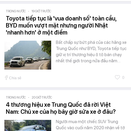
TRONG NƯỚC
-
19 GIỜ TRƯỚC
Toyota tiếp tục là 'vua doanh số' toàn cầu,
BYD muốn vượt mặt nhưng người Nhật
'nhanh hơn' ở một điểm
Bất chấp sự bứt phá của các hãng xe
Trung Quốc như BYD, Toyota tiếp tục
giữ vị trí thương hiệu ô tô bán chạy
nhất thế giới trong nửa đầu năm…
0
Chia sẻ
TRONG NƯỚC
-
20 GIỜ TRƯỚC
4 thương hiệu xe Trung Quốc đã rời Việt
Nam: Chủ xe của họ bây giờ sửa xe ở đâu?
Người mua một chiếc SUV Trung
Quốc vào cuối năm 2020 nhận về tờ