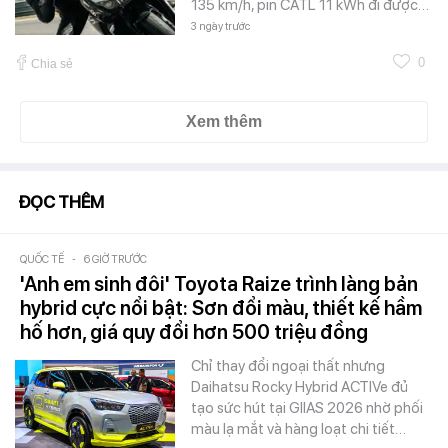
135 km/h, pin CATL 11 kWh đi được…
3 ngày trước
0
Chia sẻ
Xem thêm
ĐỌC THÊM
QUỐC TẾ
-
6 GIỜ TRƯỚC
'Anh em sinh đôi' Toyota Raize trình làng bản
hybrid cực nổi bật: Sơn đổi màu, thiết kế hầm
hố hơn, giá quy đổi hơn 500 triệu đồng
Chỉ thay đổi ngoại thất nhưng
Daihatsu Rocky Hybrid ACTIVe đủ
tạo sức hút tại GIIAS 2026 nhờ phối
màu lạ mắt và hàng loạt chi tiết…