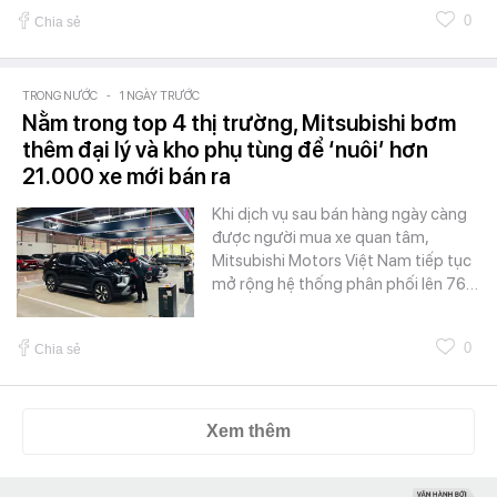
0
Chia sẻ
TRONG NƯỚC
-
1 NGÀY TRƯỚC
Nằm trong top 4 thị trường, Mitsubishi bơm
thêm đại lý và kho phụ tùng để ‘nuôi’ hơn
21.000 xe mới bán ra
Khi dịch vụ sau bán hàng ngày càng
được người mua xe quan tâm,
Mitsubishi Motors Việt Nam tiếp tục
mở rộng hệ thống phân phối lên 76…
0
Chia sẻ
Xem thêm