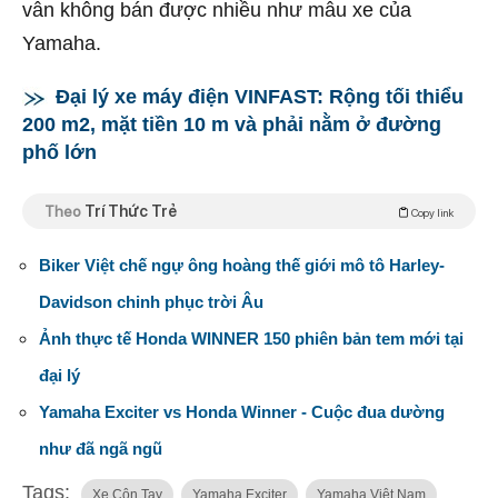
vẫn không bán được nhiều như mẫu xe của
Yamaha.
Đại lý xe máy điện VINFAST: Rộng tối thiểu
200 m2, mặt tiền 10 m và phải nằm ở đường
phố lớn
Theo
Trí Thức Trẻ
Copy link
Biker Việt chế ngự ông hoàng thế giới mô tô Harley-
Davidson chinh phục trời Âu
Ảnh thực tế Honda WINNER 150 phiên bản tem mới tại
đại lý
Yamaha Exciter vs Honda Winner - Cuộc đua dường
như đã ngã ngũ
Tags:
Xe Côn Tay
Yamaha Exciter
Yamaha Việt Nam