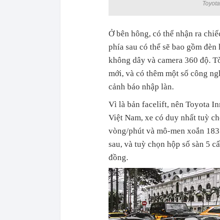
Toyota
Ở bên hông, có thể nhận ra chi
phía sau có thể sẽ bao gồm đèn h
không dây và camera 360 độ. 
mới, và có thêm một số công ngh
cảnh báo nhập làn.
Vì là bản facelift, nên Toyota 
Việt Nam, xe có duy nhất tuỳ c
vòng/phút và mô-men xoắn 183 
sau, và tuỳ chọn hộp số sàn 5 c
đồng.