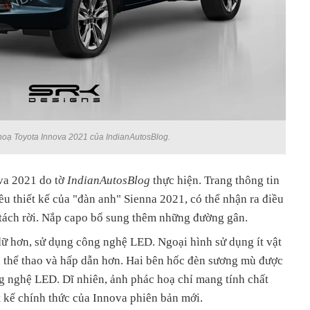
oạ Toyota Innova 2021 của IndianAutosBlog.
va 2021 do tờ
IndianAutosBlog
thực hiện. Trang thông tin
 thiết kế của "đàn anh" Sienna 2021, có thể nhận ra điều
c tách rời. Nắp capo bổ sung thêm những đường gân.
ữ hơn, sử dụng công nghệ LED. Ngoại hình sử dụng ít vật
n thể thao và hấp dẫn hơn. Hai bên hốc đèn sương mù được
g nghệ LED. Dĩ nhiên, ảnh phác hoạ chỉ mang tính chất
t kế chính thức của Innova phiên bản mới.