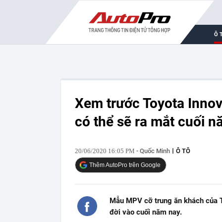
Ô 
Xem trước Toyota Innov
có thể sẽ ra mắt cuối 
20/06/2020 16:05 PM
- Quốc Minh
Ô TÔ
Thêm AutoPro trên Google
Mẫu MPV cỡ trung ăn khách của T
đời vào cuối năm nay.