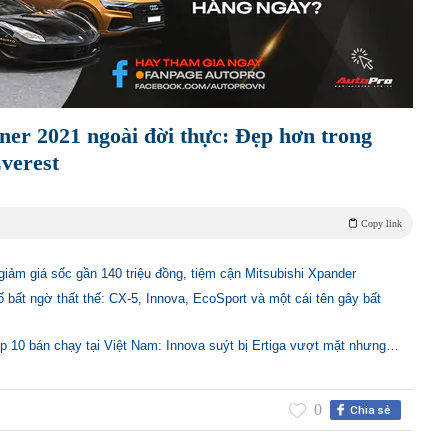
ner 2021 ngoài đời thực: Đẹp hơn trong
verest
Copy link
giảm giá sốc gần 140 triệu đồng, tiệm cận Mitsubishi Xpander
bất ngờ thất thế: CX-5, Innova, EcoSport và một cái tên gây bất
 top 10 bán chạy tại Việt Nam: Innova suýt bị Ertiga vượt mặt nhưng…
0
Chia sẻ