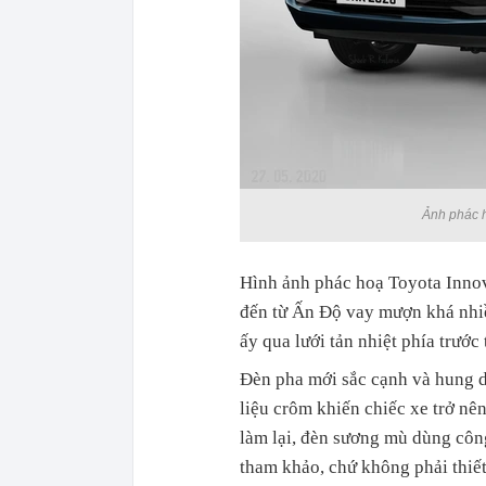
Ảnh phác h
Hình ảnh phác hoạ Toyota Inno
đến từ Ấn Độ vay mượn khá nhiều
ấy qua lưới tản nhiệt phía trướ
Đèn pha mới sắc cạnh và hung d
liệu crôm khiến chiếc xe trở nê
làm lại, đèn sương mù dùng côn
tham khảo, chứ không phải thiế