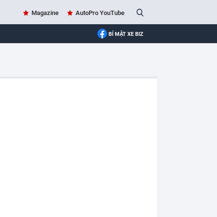
Magazine
AutoPro YouTube
BÍ MẬT XE BIZ