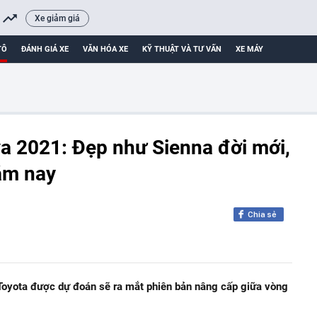
Xe giảm giá
TÔ
ĐÁNH GIÁ XE
VĂN HÓA XE
KỸ THUẬT VÀ TƯ VẤN
XE MÁY
a 2021: Đẹp như Sienna đời mới,
năm nay
Chia sẻ
oyota được dự đoán sẽ ra mắt phiên bản nâng cấp giữa vòng