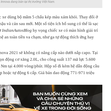
 Innova đang bán tại thị trường Việt Nam.
ếc xe dùng bộ mâm 5 chấu kép màu xám khói. Thay đổi ở
ậu và cản sau mới. Một số tiện ích bổ sung có thể là sạc
Tờ
IndianAutosBlog
hy vọng chiếc xe có màn hình giải trí
ệ an toàn tiền va chạm, như ga tự động thích ứng hay
Innova 2021 sẽ không có nâng cấp nào dưới nắp capo. Tại
họn động cơ xăng 2.0L, cho công suất 137 mã lực 5.600
Nm tại 4.000 vòng/phút. Hộp số đi kèm hệ dẫn động cầu
ấp hoặc tự động 6 cấp. Giá bán dao động 771-971 triệu