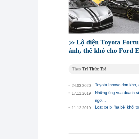
Lộ diện Toyota Fortu
ảnh, thế khó cho Ford E
Theo
Trí Thức Trẻ
Toyota Innova dọn kho, 
24.03.2020
Những ông vua doanh số 
17.12.2019
ngờ…
Loạt xe bị ‘hạ bệ’ khỏi
11.12.2019