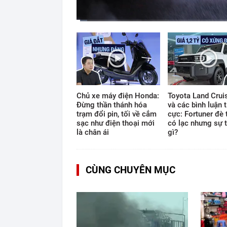
Current
Duration
Time
0:11
/
12:33
Chủ xe máy điện Honda:
Toyota Land Cruis
Đừng thần thánh hóa
và các bình luận t
trạm đổi pin, tối về cắm
cực: Fortuner đè 
sạc như điện thoại mới
có lạc nhưng sự t
là chân ái
gì?
CÙNG CHUYÊN MỤC