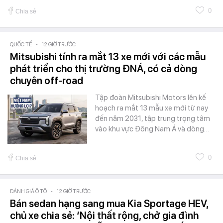
0
Chia sẻ
QUỐC TẾ
-
12 GIỜ TRƯỚC
Mitsubishi tính ra mắt 13 xe mới với các mẫu
phát triển cho thị trường ĐNÁ, có cả dòng
chuyên off-road
Tập đoàn Mitsubishi Motors lên kế
hoạch ra mắt 13 mẫu xe mới từ nay
đến năm 2031, tập trung trọng tâm
vào khu vực Đông Nam Á và dòng…
0
Chia sẻ
ĐÁNH GIÁ Ô TÔ
-
12 GIỜ TRƯỚC
Bán sedan hạng sang mua Kia Sportage HEV,
chủ xe chia sẻ: ‘Nội thất rộng, chở gia đình