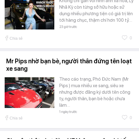
Không chỉ gắn với hình ảnh xa hoa, Lý
Nhã Kỳ còn từng sở hữu hoặc sử
dụng nhiều phương tiện có giá trị lên
tới hàng chục, thậm chí hơn 100 tỷ…
23 giờ trước
0
Chia sẻ
Mr Pips nhờ bạn bè, người thân đứng tên loạt
xe sang
Theo cáo trạng, Phó Đức Nam (Mr
Pips ) mua nhiều xe sang, siêu xe
nhưng được đăng ký dưới tên công
ty, người thân, bạn bè hoặc chưa
làm…
1 ngày trước
0
Chia sẻ