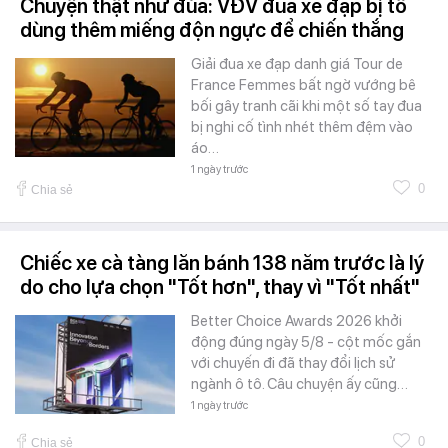
Chuyện thật như đùa: VĐV đua xe đạp bị tố
dùng thêm miếng độn ngực để chiến thắng
Giải đua xe đạp danh giá Tour de
France Femmes bất ngờ vướng bê
bối gây tranh cãi khi một số tay đua
bị nghi cố tình nhét thêm đệm vào
áo…
1 ngày trước
0
Chia sẻ
Chiếc xe cà tàng lăn bánh 138 năm trước là lý
do cho lựa chọn "Tốt hơn", thay vì "Tốt nhất"
Better Choice Awards 2026 khởi
động đúng ngày 5/8 - cột mốc gắn
với chuyến đi đã thay đổi lịch sử
ngành ô tô. Câu chuyện ấy cũng…
1 ngày trước
0
Chia sẻ