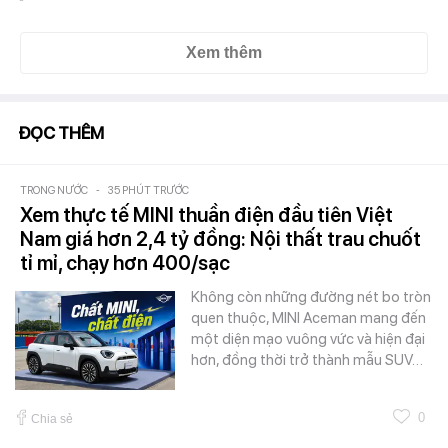
Xem thêm
ĐỌC THÊM
TRONG NƯỚC
-
35 PHÚT TRƯỚC
Xem thực tế MINI thuần điện đầu tiên Việt
Nam giá hơn 2,4 tỷ đồng: Nội thất trau chuốt
tỉ mỉ, chạy hơn 400/sạc
Không còn những đường nét bo tròn
quen thuộc, MINI Aceman mang đến
một diện mạo vuông vức và hiện đại
hơn, đồng thời trở thành mẫu SUV…
0
Chia sẻ