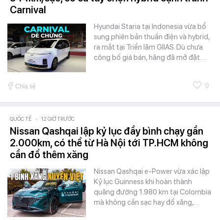
Carnival
Hyundai Staria tại Indonesia vừa bổ
sung phiên bản thuần điện và hybrid,
ra mắt tại Triển lãm GIIAS. Dù chưa
công bố giá bán, hãng đã mở đặt…
0
Chia sẻ
QUỐC TẾ
-
12 GIỜ TRƯỚC
Nissan Qashqai lập kỷ lục đầy bình chạy gần
2.000km, có thể từ Hà Nội tới TP.HCM không
cần đổ thêm xăng
Nissan Qashqai e-Power vừa xác lập
Kỷ lục Guinness khi hoàn thành
quãng đường 1.980 km tại Colombia
mà không cần sạc hay đổ xăng,…