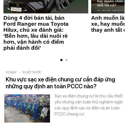
Dùng 4 đời bán tải, bán
Anh muốn làm
Ford Ranger mua Toyota
xe, hay muốn 
Hilux, chủ xe đánh giá:
thay anh tất c
‘Bền hơn, lâu dài nuôi rẻ
hơn, vận hành có điểm
phải đánh đổi’
XE MÁY
-
10 GIỜ TRƯỚC
Khu vực sạc xe điện chung cư cần đáp ứng
những quy định an toàn PCCC nào?
Sạc xe điện chung cư là nhu cầu thiết
yếu nhưng cần tuân thủ nghiêm ngặt
các quy định sạc xe điện và an toàn
PCCC chung cư.