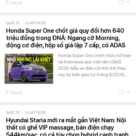
0
Chia sẻ
QUỐC TẾ
-
12 GIỜ TRƯỚC
Honda Super One chốt giá quy đổi hơn 640
triệu đồng trong ĐNÁ: Ngang cỡ Morning,
động cơ điện, hộp số giả lập 7 cấp, có ADAS
Honda Super One chính thức mở bán
tại Indonesia qua triển lãm GIIAS
2026. Mẫu xe điện cỡ nhỏ thể thao
này dự kiến giao từ tháng 8/2026,…
0
Chia sẻ
QUỐC TẾ
-
12 GIỜ TRƯỚC
Hyundai Staria mới ra mắt gần Việt Nam: Nội
thất có ghế VIP massage, bản điện chạy
544km/sạc, có cả tùy chọn hybrid cạnh tranh