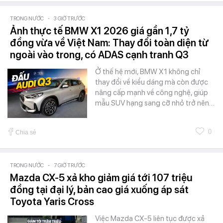
TRONG NƯỚC
-
3 GIỜ TRƯỚC
Ảnh thực tế BMW X1 2026 giá gần 1,7 tỷ
đồng vừa về Việt Nam: Thay đổi toàn diện từ
ngoài vào trong, có ADAS cạnh tranh Q3
Ở thế hệ mới, BMW X1 không chỉ
thay đổi về kiểu dáng mà còn được
nâng cấp mạnh về công nghệ, giúp
mẫu SUV hạng sang cỡ nhỏ trở nên…
0
Chia sẻ
TRONG NƯỚC
-
7 GIỜ TRƯỚC
Mazda CX-5 xả kho giảm giá tới 107 triệu
đồng tại đại lý, bản cao giá xuống áp sát
Toyota Yaris Cross
Việc Mazda CX-5 liên tục được xả