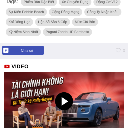
Tags:
Phiên Bản Đặc Biệt
Xe Chuyên Dụng
Động Cơ V12
Sự Kiện Pebble Beach
Cộng Đồng Mạng
Công Ty Nhập Khẩu
Khí Động Học
Hộp Số Sàn 6 Cấp
Mức Giá Bán
Kỷ Niệm Sinh Nhật
Pagani Zonda HP Barchetta
Chia sẻ
0
VIDEO