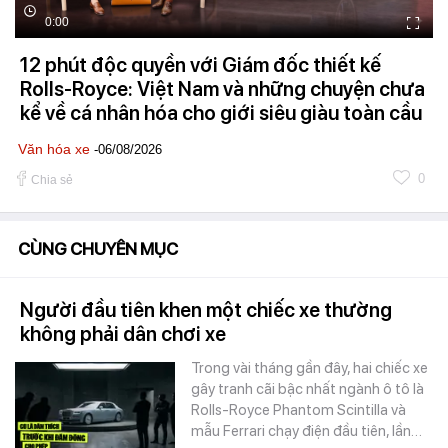
0:00
12 phút độc quyền với Giám đốc thiết kế
Rolls-Royce: Việt Nam và những chuyện chưa
kể về cá nhân hóa cho giới siêu giàu toàn cầu
Văn hóa xe
-06/08/2026
0
Chia sẻ
CÙNG CHUYÊN MỤC
Người đầu tiên khen một chiếc xe thường
không phải dân chơi xe
Trong vài tháng gần đây, hai chiếc xe
gây tranh cãi bậc nhất ngành ô tô là
Rolls-Royce Phantom Scintilla và
mẫu Ferrari chạy điện đầu tiên, lần…