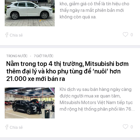
kho, giảm giá có thể là tín hiệu cho
thấy ngày ra mắt phiên bản mới
không còn quá xa.
0
Chia sẻ
TRONG NƯỚC
-
7 GIỜ TRƯỚC
Nằm trong top 4 thị trường, Mitsubishi bơm
thêm đại lý và kho phụ tùng để ‘nuôi’ hơn
21.000 xe mới bán ra
Khi dịch vụ sau bán hàng ngày càng
được người mua xe quan tâm,
Mitsubishi Motors Việt Nam tiếp tục
mở rộng hệ thống phân phối lên 76…
0
Chia sẻ