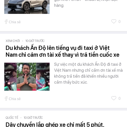
hàng.
0
Chia sẻ
XEM CHƠI
-
10 GIỜ TRƯỚC
Du khách Ấn Độ lên tiếng vụ đi taxi ở Việt
Nam chỉ cảm ơn tài xế thay vì trả tiền cuốc xe
Sự việc một du khách Ấn Độ đi taxi ở
Việt Nam nhưng chỉ cảm ơn tài xế mà
không trả tiền đã khiến nhiều người
cảm thấy bức xúc.
0
Chia sẻ
QUỐC TẾ
-
10 GIỜ TRƯỚC
Dây chuyền lắp ghép xe chỉ mất 5 phút,