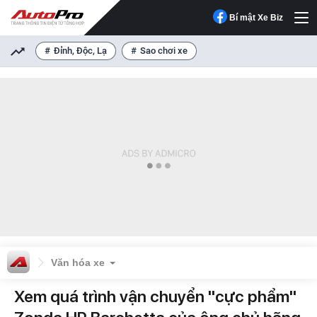
Bí mật Xe Biz
Đỉnh, Độc, Lạ
Sao chơi xe
Văn hóa xe
Xem quá trình vận chuyển "cực phẩm"