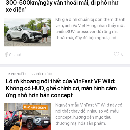
300-500km/ngày vẫn thoải mái, đi phố như
xe điện’
Khi gia đình chuẩn bị đón thêm thành
viên, anh Vũ Việt Hùng nhận thấy một
chiếc SUV-crossover đủ rộng rãi,
thoải mái, đầy đủ tiện nghi, lại có…
0
Chia sẻ
TRONG NƯỚC
-
22 GIỜ TRƯỚC
Lộ rõ khoang nội thất của VinFast VF Wild:
Không có HUD, ghế chỉnh cơ, màn hình cảm
ứng nhỏ hơn bản concept
Nguyên mẫu VinFast VF Wild này có
nội thất thay đổi nhiều so với mẫu
concept, hướng đến mục tiêu
thương mại hóa sản phẩm.