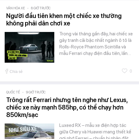
VĂN HÓA XE
-
8 GIỜ TRƯỚC
Người đầu tiên khen một chiếc xe thường
không phải dân chơi xe
Trong vài tháng gần đây, hai chiếc xe
gây tranh cãi bậc nhất ngành ô tô là
Rolls-Royce Phantom Scintilla và
mẫu Ferrari chạy điện đầu tiên, lần…
0
Chia sẻ
QUỐC TẾ
-
9 GIỜ TRƯỚC
Trông rất Ferrari nhưng tên nghe như Lexus,
chiếc xe này mạnh 585hp, có thể chạy hơn
850km/sạc
Luxeed RX – mẫu xe điện hợp tác
giữa Chery và Huawei mang thiết kế
gợi nhớ Ferrari – chuẩn bị nhận đặt