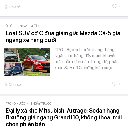
0
Chia sẻ
Ô TÔ
-
1 NGÀY TRƯỚC
Loạt SUV cỡ C đua giảm giá: Mazda CX-5 giá
ngang xe hạng dưới
TPO - Rục rịch bước sang tháng
Ngâu, các hãng đẩy mạnh khuyến
mãi nhằm kích cầu. Trong đó, phân
khúc SUV cỡ C chứng kiến cuộc…
0
Chia sẻ
TRONG NƯỚC
-
1 NGÀY TRƯỚC
Đại lý xả kho Mitsubishi Attrage: Sedan hạng
B xuống giá ngang Grand i10, không thoải mái
chọn phiên bản