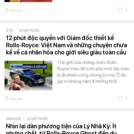
0
Chia sẻ
Ô TÔ
-
23 GIỜ TRƯỚC
12 phút độc quyền với Giám đốc thiết kế
Rolls-Royce: Việt Nam và những chuyện chưa
kể về cá nhân hóa cho giới siêu giàu toàn cầu
Thế giới của những chiếc Rolls-
Royce triệu đô luôn phủ một lớp màn
bí ẩn khiến công chúng tò mò. Ở đó,
giá trị không nằm ở những khối…
0
Chia sẻ
XEM CHƠI
-
23 GIỜ TRƯỚC
Nhìn lại dàn phương tiện của Lý Nhã Kỳ: Ít
nhưng chất, từ Rolls-Royce Ghost đến du