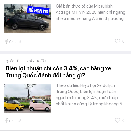
Giá bán thực tế của Mitsubishi
Attrage MT VIN 2025 hiện chỉ ngang
nhiều mẫu xe hạng A trên thị trường.
0
Chia sẻ
QUỐC TẾ
-
1 NGÀY TRƯỚC
Biên lợi nhuận chỉ còn 3,4%, các hãng xe
Trung Quốc đánh đổi bằng gì?
Theo dữ liệu Hiệp hội Xe du lịch
Trung Quốc, biên lợi nhuận toàn
ngành rơi xuống 3,4%, mức thấp
nhất khi so cùng kỳ trong khoảng 5…
0
Chia sẻ