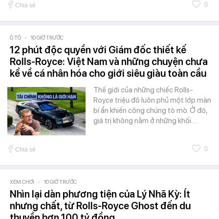
0
Chia sẻ
Ô TÔ
-
10 GIỜ TRƯỚC
12 phút độc quyền với Giám đốc thiết kế
Rolls-Royce: Việt Nam và những chuyện chưa
kể về cá nhân hóa cho giới siêu giàu toàn cầu
Thế giới của những chiếc Rolls-
Royce triệu đô luôn phủ một lớp màn
bí ẩn khiến công chúng tò mò. Ở đó,
giá trị không nằm ở những khối…
0
Chia sẻ
XEM CHƠI
-
10 GIỜ TRƯỚC
Nhìn lại dàn phương tiện của Lý Nhã Kỳ: Ít
nhưng chất, từ Rolls-Royce Ghost đến du
thuyền hơn 100 tỷ đồng