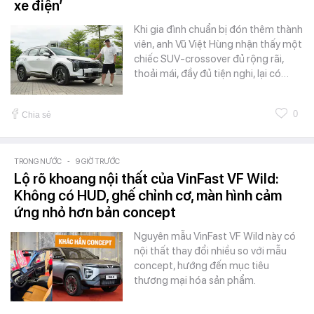
xe điện’
Khi gia đình chuẩn bị đón thêm thành
viên, anh Vũ Việt Hùng nhận thấy một
chiếc SUV-crossover đủ rộng rãi,
thoải mái, đầy đủ tiện nghi, lại có…
0
Chia sẻ
TRONG NƯỚC
-
9 GIỜ TRƯỚC
Lộ rõ khoang nội thất của VinFast VF Wild:
Không có HUD, ghế chỉnh cơ, màn hình cảm
ứng nhỏ hơn bản concept
Nguyên mẫu VinFast VF Wild này có
nội thất thay đổi nhiều so với mẫu
concept, hướng đến mục tiêu
thương mại hóa sản phẩm.