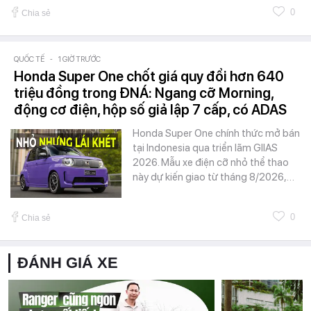
0
Chia sẻ
QUỐC TẾ
-
1 GIỜ TRƯỚC
Honda Super One chốt giá quy đổi hơn 640
triệu đồng trong ĐNÁ: Ngang cỡ Morning,
động cơ điện, hộp số giả lập 7 cấp, có ADAS
Honda Super One chính thức mở bán
tại Indonesia qua triển lãm GIIAS
2026. Mẫu xe điện cỡ nhỏ thể thao
này dự kiến giao từ tháng 8/2026,…
0
Chia sẻ
ĐÁNH GIÁ XE