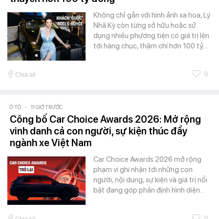
Không chỉ gắn với hình ảnh xa hoa, Lý
Nhã Kỳ còn từng sở hữu hoặc sử
dụng nhiều phương tiện có giá trị lên
tới hàng chục, thậm chí hơn 100 tỷ…
0
Chia sẻ
Ô TÔ
-
11 GIỜ TRƯỚC
Công bố Car Choice Awards 2026: Mở rộng
vinh danh cả con người, sự kiện thúc đẩy
ngành xe Việt Nam
Car Choice Awards 2026 mở rộng
phạm vi ghi nhận tới những con
người, nội dung, sự kiện và giá trị nổi
bật đang góp phần định hình diện…
0