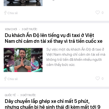
0
Chia sẻ
XEM CHƠI
-
3 GIỜ TRƯỚC
Du khách Ấn Độ lên tiếng vụ đi taxi ở Việt
Nam chỉ cảm ơn tài xế thay vì trả tiền cuốc xe
Sự việc một du khách Ấn Độ đi taxi ở
Việt Nam nhưng chỉ cảm ơn tài xế mà
không trả tiền đã khiến nhiều người
cảm thấy bức xúc.
0
Chia sẻ
QUỐC TẾ
-
3 GIỜ TRƯỚC
Dây chuyền lắp ghép xe chỉ mất 5 phút,
nhưng chuẩn bị hệ sinh thái đi kèm mất tới 9