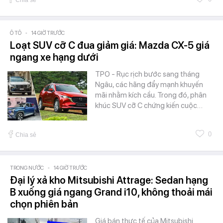
Chia sẻ
Ô TÔ
-
14 GIỜ TRƯỚC
Loạt SUV cỡ C đua giảm giá: Mazda CX-5 giá
ngang xe hạng dưới
TPO - Rục rịch bước sang tháng
Ngâu, các hãng đẩy mạnh khuyến
mãi nhằm kích cầu. Trong đó, phân
khúc SUV cỡ C chứng kiến cuộc…
0
Chia sẻ
TRONG NƯỚC
-
14 GIỜ TRƯỚC
Đại lý xả kho Mitsubishi Attrage: Sedan hạng
B xuống giá ngang Grand i10, không thoải mái
chọn phiên bản
Giá bán thực tế của Mitsubishi