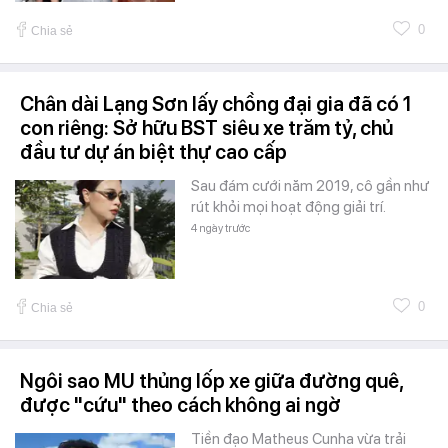
0
Chia sẻ
Chân dài Lạng Sơn lấy chồng đại gia đã có 1
con riêng: Sở hữu BST siêu xe trăm tỷ, chủ
đầu tư dự án biệt thự cao cấp
Sau đám cưới năm 2019, cô gần như
rút khỏi mọi hoạt động giải trí.
4 ngày trước
0
Chia sẻ
Ngôi sao MU thủng lốp xe giữa đường quê,
được "cứu" theo cách không ai ngờ
Tiền đạo Matheus Cunha vừa trải