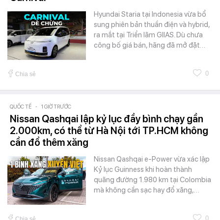
Hyundai Staria tại Indonesia vừa bổ
sung phiên bản thuần điện và hybrid,
ra mắt tại Triển lãm GIIAS. Dù chưa
công bố giá bán, hãng đã mở đặt…
0
Chia sẻ
QUỐC TẾ
-
1 GIỜ TRƯỚC
Nissan Qashqai lập kỷ lục đầy bình chạy gần
2.000km, có thể từ Hà Nội tới TP.HCM không
cần đổ thêm xăng
Nissan Qashqai e-Power vừa xác lập
Kỷ lục Guinness khi hoàn thành
quãng đường 1.980 km tại Colombia
mà không cần sạc hay đổ xăng,…
0
Chia sẻ