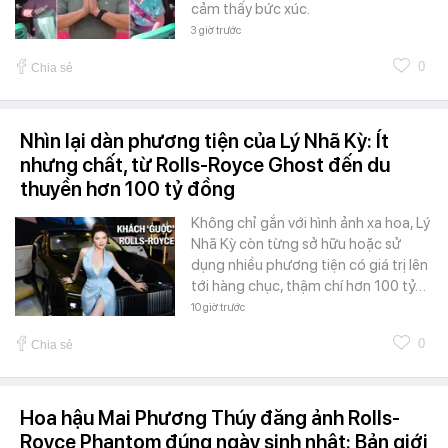
cảm thấy bức xúc.
3 giờ trước
0
Chia sẻ
Nhìn lại dàn phương tiện của Lý Nhã Kỳ: Ít
nhưng chất, từ Rolls-Royce Ghost đến du
thuyền hơn 100 tỷ đồng
Không chỉ gắn với hình ảnh xa hoa, Lý
Nhã Kỳ còn từng sở hữu hoặc sử
dụng nhiều phương tiện có giá trị lên
tới hàng chục, thậm chí hơn 100 tỷ…
10 giờ trước
0
Chia sẻ
Hoa hậu Mai Phương Thúy đăng ảnh Rolls-
Royce Phantom đúng ngày sinh nhật: Bản giới