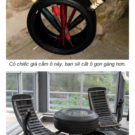
Có chiếc giá cắm ô này, bạn sẽ cất ô gọn gàng hơn.