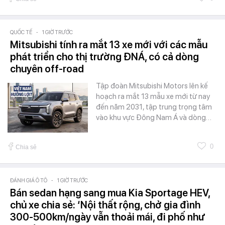
QUỐC TẾ
-
1 GIỜ TRƯỚC
Mitsubishi tính ra mắt 13 xe mới với các mẫu
phát triển cho thị trường ĐNÁ, có cả dòng
chuyên off-road
Tập đoàn Mitsubishi Motors lên kế
hoạch ra mắt 13 mẫu xe mới từ nay
đến năm 2031, tập trung trọng tâm
vào khu vực Đông Nam Á và dòng…
0
Chia sẻ
ĐÁNH GIÁ Ô TÔ
-
1 GIỜ TRƯỚC
Bán sedan hạng sang mua Kia Sportage HEV,
chủ xe chia sẻ: ‘Nội thất rộng, chở gia đình
300-500km/ngày vẫn thoải mái, đi phố như