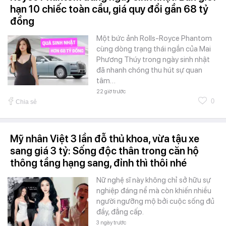
hạn 10 chiếc toàn cầu, giá quy đổi gần 68 tỷ
đồng
Một bức ảnh Rolls-Royce Phantom
cùng dòng trạng thái ngắn của Mai
Phương Thúy trong ngày sinh nhật
đã nhanh chóng thu hút sự quan
tâm…
22 giờ trước
0
Chia sẻ
Mỹ nhân Việt 3 lần đỗ thủ khoa, vừa tậu xe
sang giá 3 tỷ: Sống độc thân trong căn hộ
thông tầng hạng sang, đỉnh thì thôi nhé
Nữ nghệ sĩ này không chỉ sở hữu sự
nghiệp đáng nể mà còn khiến nhiều
người ngưỡng mộ bởi cuộc sống đủ
đầy, đẳng cấp.
3 ngày trước