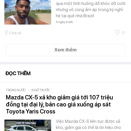
qua một tình huống dở khóc dở cười
nhưng vô cùng ấm áp trong kỳ nghỉ
hè tại quê nhà Brazil
4 ngày trước
0
Chia sẻ
Xem thêm
ĐỌC THÊM
TRONG NƯỚC
-
6 GIỜ TRƯỚC
Mazda CX-5 xả kho giảm giá tới 107 triệu
đồng tại đại lý, bản cao giá xuống áp sát
Toyota Yaris Cross
Việc Mazda CX-5 liên tục được xả
kho, giảm giá có thể là tín hiệu cho