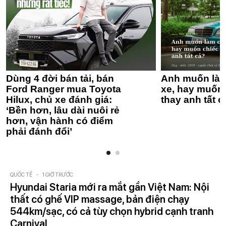
Dùng 4 đời bán tải, bán
Anh muốn làm
Ford Ranger mua Toyota
xe, hay muốn 
Hilux, chủ xe đánh giá:
thay anh tất c
‘Bền hơn, lâu dài nuôi rẻ
hơn, vận hành có điểm
phải đánh đổi’
QUỐC TẾ
-
1 GIỜ TRƯỚC
Hyundai Staria mới ra mắt gần Việt Nam: Nội
thất có ghế VIP massage, bản điện chạy
544km/sạc, có cả tùy chọn hybrid cạnh tranh
Carnival