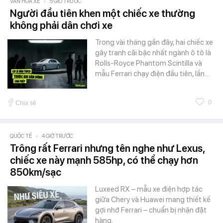
VĂN HÓA XE
-
5 GIỜ TRƯỚC
Người đầu tiên khen một chiếc xe thường
không phải dân chơi xe
Trong vài tháng gần đây, hai chiếc xe
gây tranh cãi bậc nhất ngành ô tô là
Rolls-Royce Phantom Scintilla và
mẫu Ferrari chạy điện đầu tiên, lần…
0
Chia sẻ
QUỐC TẾ
-
4 GIỜ TRƯỚC
Trông rất Ferrari nhưng tên nghe như Lexus,
chiếc xe này mạnh 585hp, có thể chạy hơn
850km/sạc
Luxeed RX – mẫu xe điện hợp tác
giữa Chery và Huawei mang thiết kế
gợi nhớ Ferrari – chuẩn bị nhận đặt
hàng.