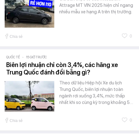
Attrage MT VIN 2025 hiện chỉ ngang
nhiều mẫu xe hạng A trên thị trường.
0
Chia sẻ
QUỐC TẾ
-
15 GIỜ TRƯỚC
Biên lợi nhuận chỉ còn 3,4%, các hãng xe
Trung Quốc đánh đổi bằng gì?
Theo dữ liệu Hiệp hội Xe du lịch
Trung Quốc, biên lợi nhuận toàn
ngành rơi xuống 3,4%, mức thấp
nhất khi so cùng kỳ trong khoảng 5…
0
Chia sẻ