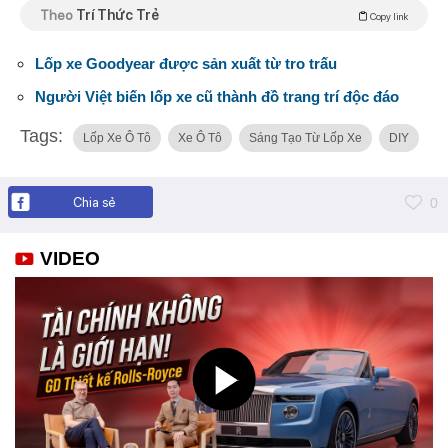
Theo
Trí Thức Trẻ
Copy link
Lốp xe Goodyear được sản xuất từ tro trấu
Người Việt biến lốp xe cũ thành đồ trang trí độc đáo
Tags:
Lốp Xe Ô Tô
Xe Ô Tô
Sáng Tạo Từ Lốp Xe
DIY
Chia sẻ
0
VIDEO