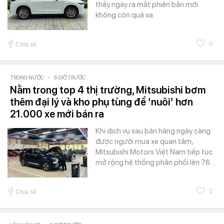
thấy ngày ra mắt phiên bản mới
không còn quá xa.
0
Chia sẻ
TRONG NƯỚC
-
6 GIỜ TRƯỚC
Nằm trong top 4 thị trường, Mitsubishi bơm
thêm đại lý và kho phụ tùng để ‘nuôi’ hơn
21.000 xe mới bán ra
Khi dịch vụ sau bán hàng ngày càng
được người mua xe quan tâm,
Mitsubishi Motors Việt Nam tiếp tục
mở rộng hệ thống phân phối lên 76…
0
Chia sẻ