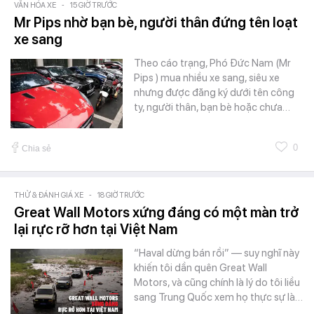
VĂN HÓA XE
-
15 GIỜ TRƯỚC
Mr Pips nhờ bạn bè, người thân đứng tên loạt
xe sang
Theo cáo trạng, Phó Đức Nam (Mr
Pips ) mua nhiều xe sang, siêu xe
nhưng được đăng ký dưới tên công
ty, người thân, bạn bè hoặc chưa…
0
Chia sẻ
THỬ & ĐÁNH GIÁ XE
-
18 GIỜ TRƯỚC
Great Wall Motors xứng đáng có một màn trở
lại rực rỡ hơn tại Việt Nam
“Haval dừng bán rồi” — suy nghĩ này
khiến tôi dần quên Great Wall
Motors, và cũng chính là lý do tôi liều
sang Trung Quốc xem họ thực sự là…