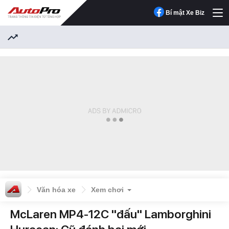
Bí mật Xe Biz
Văn hóa xe
Xem chơi
McLaren MP4-12C "đấu" Lamborghini