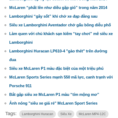
McLaren “phất lên như diều gặp gió” trong năm 2014
Lamborghini “gây sốt” khi chở xe đạp đằng sau
Siêu xe Lamborghini Aventador chở gấu bông diễu phố
Làm quen với chủ khách sạn kiêm “tay chơi” mê siêu xe
Lamborghini
Lamborghini Huracan LP610-4 "gào thét" trên đường
đua
Siêu xe McLaren P1 màu đặc biệt của một triệu phú
McLaren Sports Series mạnh 550 mã lực, canh trạnh với
Porsche 911
Bắt gặp siêu xe McLaren P1 màu “tím mộng mơ”
Ảnh nóng "siêu xe giá rẻ" McLaren Sport Series
Tags:
Lamborghini Huracan
Siêu Xe
McLaren MP4-12C