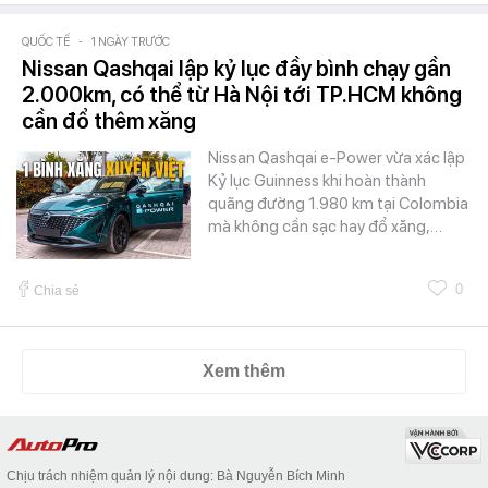
QUỐC TẾ
-
1 NGÀY TRƯỚC
Nissan Qashqai lập kỷ lục đầy bình chạy gần
2.000km, có thể từ Hà Nội tới TP.HCM không
cần đổ thêm xăng
Nissan Qashqai e-Power vừa xác lập
Kỷ lục Guinness khi hoàn thành
quãng đường 1.980 km tại Colombia
mà không cần sạc hay đổ xăng,…
0
Chia sẻ
Xem thêm
Chịu trách nhiệm quản lý nội dung: Bà Nguyễn Bích Minh