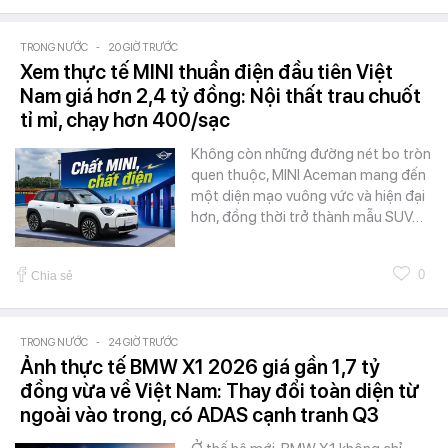
TRONG NƯỚC
-
20 GIỜ TRƯỚC
Xem thực tế MINI thuần điện đầu tiên Việt
Nam giá hơn 2,4 tỷ đồng: Nội thất trau chuốt
tỉ mỉ, chạy hơn 400/sạc
Không còn những đường nét bo tròn
quen thuộc, MINI Aceman mang đến
một diện mạo vuông vức và hiện đại
hơn, đồng thời trở thành mẫu SUV…
0
Chia sẻ
TRONG NƯỚC
-
24 GIỜ TRƯỚC
Ảnh thực tế BMW X1 2026 giá gần 1,7 tỷ
đồng vừa về Việt Nam: Thay đổi toàn diện từ
ngoài vào trong, có ADAS cạnh tranh Q3