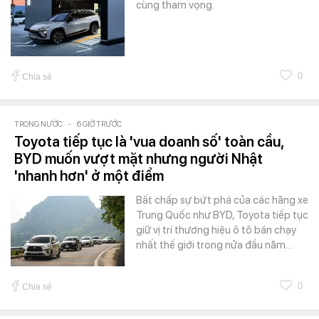
cùng tham vọng.
0
Chia sẻ
TRONG NƯỚC
-
6 GIỜ TRƯỚC
Toyota tiếp tục là 'vua doanh số' toàn cầu,
BYD muốn vượt mặt nhưng người Nhật
'nhanh hơn' ở một điểm
Bất chấp sự bứt phá của các hãng xe
Trung Quốc như BYD, Toyota tiếp tục
giữ vị trí thương hiệu ô tô bán chạy
nhất thế giới trong nửa đầu năm…
0
Chia sẻ