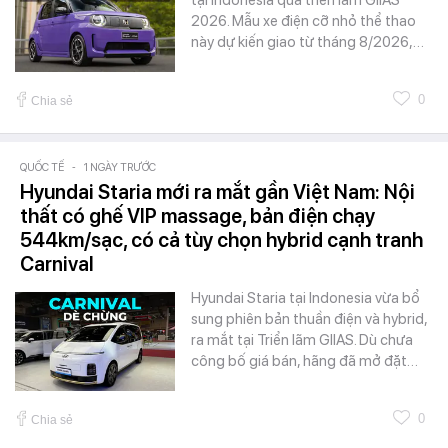
2026. Mẫu xe điện cỡ nhỏ thể thao
này dự kiến giao từ tháng 8/2026,…
0
Chia sẻ
QUỐC TẾ
-
1 NGÀY TRƯỚC
Hyundai Staria mới ra mắt gần Việt Nam: Nội
thất có ghế VIP massage, bản điện chạy
544km/sạc, có cả tùy chọn hybrid cạnh tranh
Carnival
Hyundai Staria tại Indonesia vừa bổ
sung phiên bản thuần điện và hybrid,
ra mắt tại Triển lãm GIIAS. Dù chưa
công bố giá bán, hãng đã mở đặt…
0
Chia sẻ