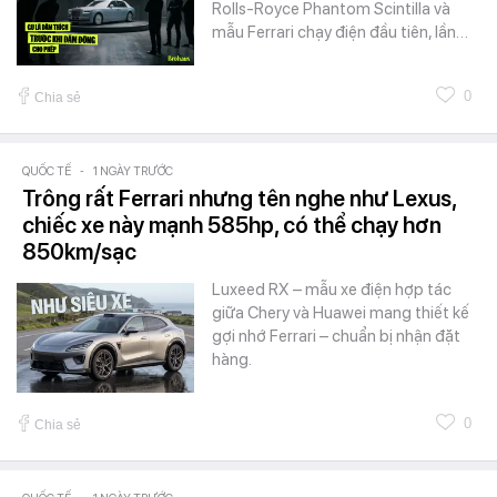
Rolls-Royce Phantom Scintilla và
mẫu Ferrari chạy điện đầu tiên, lần…
0
Chia sẻ
QUỐC TẾ
-
1 NGÀY TRƯỚC
Trông rất Ferrari nhưng tên nghe như Lexus,
chiếc xe này mạnh 585hp, có thể chạy hơn
850km/sạc
Luxeed RX – mẫu xe điện hợp tác
giữa Chery và Huawei mang thiết kế
gợi nhớ Ferrari – chuẩn bị nhận đặt
hàng.
0
Chia sẻ