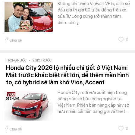
Không chỉ chiếc VinFast VF 5, biển số
đấu giá trị giá 80 triệu đồng trên xe
của Tự Long cũng trở thành tâm
điểm chú ý.
0
Chia sẻ
TRONG NƯỚC
-
9 GIỜ TRƯỚC
Honda City 2026 lộ nhiều chi tiết ở Việt Nam:
Mặt trước khác biệt rất lớn, dễ thêm màn hình
to, có hybrid sẽ làm khó Vios, Accent
Honda City mới vừa xuất hiện trong
công báo sở hữu công nghiệp tại
Việt Nam. Phiên bản nâng cấp này sở
hữu nhiều cải tiến đáng giá về thiết…
0
Chia sẻ