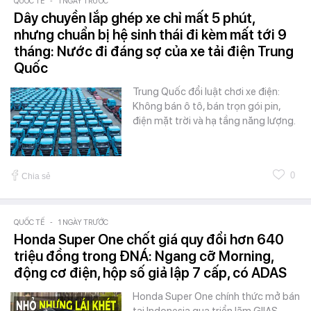
QUỐC TẾ
-
1 NGÀY TRƯỚC
Dây chuyền lắp ghép xe chỉ mất 5 phút,
nhưng chuẩn bị hệ sinh thái đi kèm mất tới 9
tháng: Nước đi đáng sợ của xe tải điện Trung
Quốc
Trung Quốc đổi luật chơi xe điện:
Không bán ô tô, bán trọn gói pin,
điện mặt trời và hạ tầng năng lượng.
0
Chia sẻ
QUỐC TẾ
-
1 NGÀY TRƯỚC
Honda Super One chốt giá quy đổi hơn 640
triệu đồng trong ĐNÁ: Ngang cỡ Morning,
động cơ điện, hộp số giả lập 7 cấp, có ADAS
Honda Super One chính thức mở bán
tại Indonesia qua triển lãm GIIAS