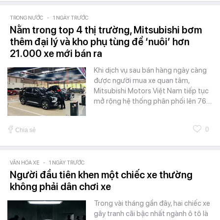
TRONG NƯỚC
-
1 NGÀY TRƯỚC
Nằm trong top 4 thị trường, Mitsubishi bơm
thêm đại lý và kho phụ tùng để ‘nuôi’ hơn
21.000 xe mới bán ra
Khi dịch vụ sau bán hàng ngày càng
được người mua xe quan tâm,
Mitsubishi Motors Việt Nam tiếp tục
mở rộng hệ thống phân phối lên 76…
0
Chia sẻ
VĂN HÓA XE
-
1 NGÀY TRƯỚC
Người đầu tiên khen một chiếc xe thường
không phải dân chơi xe
Trong vài tháng gần đây, hai chiếc xe
gây tranh cãi bậc nhất ngành ô tô là