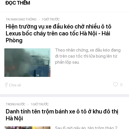
ĐỌC THÊM
TAI NẠN GIAO THÔNG
-
1 GIỜ TRƯỚC
Hiện trường vụ xe đầu kéo chở nhiều ô tô
Lexus bốc cháy trên cao tốc Hà Nội - Hải
Phòng
Theo nhân chứng, xe đầu kéo đang
đi trên cao tốc thì lửa bùng lên từ
phần lốp sau.
0
Chia sẻ
TRONG NƯỚC
-
1 GIỜ TRƯỚC
Danh tính tên trộm bánh xe ô tô ở khu đô thị
Hà Nội
Sau 6 giờ gây án, tên trộm tháo 2