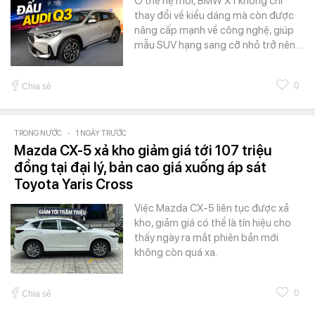
Ở thế hệ mới, BMW X1 không chỉ
thay đổi về kiểu dáng mà còn được
nâng cấp mạnh về công nghệ, giúp
mẫu SUV hạng sang cỡ nhỏ trở nên…
0
Chia sẻ
TRONG NƯỚC
-
1 NGÀY TRƯỚC
Mazda CX-5 xả kho giảm giá tới 107 triệu
đồng tại đại lý, bản cao giá xuống áp sát
Toyota Yaris Cross
Việc Mazda CX-5 liên tục được xả
kho, giảm giá có thể là tín hiệu cho
thấy ngày ra mắt phiên bản mới
không còn quá xa.
0
Chia sẻ