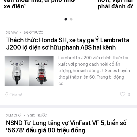
xe điện’
phải đánh đổi
XE MÁY
-
8 GIỜ TRƯỚC
Thách thức Honda SH, xe tay ga Ý Lambretta
J200 lộ diện sở hữu phanh ABS hai kênh
Lambretta J200 vừa chính thức tái
xuất với phong cách hoài cổ ấn
tượng, hồi sinh dòng J-Series huyền
thoại thập niên 60. Trang bị động
cơ…
0
Chia sẻ
XEM CHƠI
-
9 GIỜ TRƯỚC
NSND Tự Long tặng vợ VinFast VF 5, biển số
'5678' đấu giá 80 triệu đồng