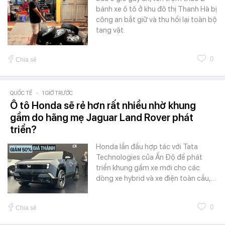
bánh xe ô tô ở khu đô thị Thanh Hà bị
công an bắt giữ và thu hồi lại toàn bộ
tang vật.
0
Chia sẻ
QUỐC TẾ
-
1 GIỜ TRƯỚC
Ô tô Honda sẽ rẻ hơn rất nhiều nhờ khung
gầm do hãng mẹ Jaguar Land Rover phát
triển?
Honda lần đầu hợp tác với Tata
Technologies của Ấn Độ để phát
triển khung gầm xe mới cho các
dòng xe hybrid và xe điện toàn cầu,…
0
Chia sẻ