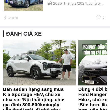
hết 2025. Tháng 2/2024, công ty…
0
Chia sẻ
ĐÁNH GIÁ XE
Bán sedan hạng sang mua
Dùng 4 đời bá
Kia Sportage HEV, chủ xe
Ford Ranger 
chia sẻ: ‘Nội thất rộng, chở
Hilux, chủ xe 
gia đình 300-500km/ngày
‘Bền hơn, lâu 
vẫn thoải mái, đi phố như
hơn, vận hàn