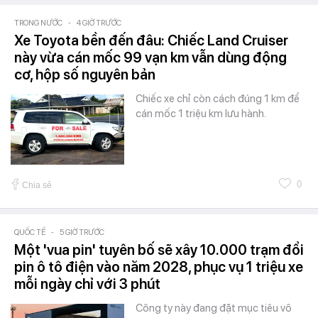
TRONG NƯỚC
-
4 GIỜ TRƯỚC
Xe Toyota bền đến đâu: Chiếc Land Cruiser
này vừa cán mốc 99 vạn km vẫn dùng động
cơ, hộp số nguyên bản
Chiếc xe chỉ còn cách đúng 1 km để
cán mốc 1 triệu km lưu hành.
0
Chia sẻ
QUỐC TẾ
-
5 GIỜ TRƯỚC
Một 'vua pin' tuyên bố sẽ xây 10.000 trạm đổi
pin ô tô điện vào năm 2028, phục vụ 1 triệu xe
mỗi ngày chỉ với 3 phút
Công ty này đang đặt mục tiêu vô