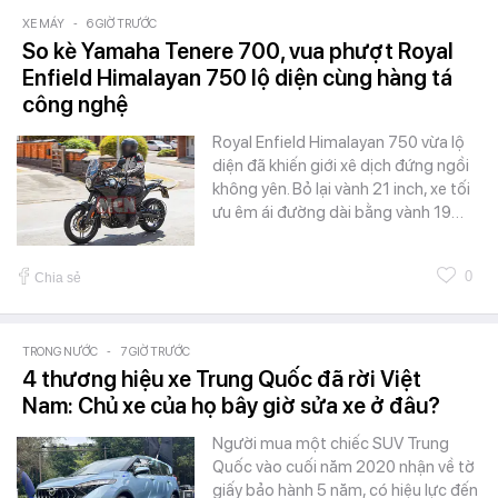
XE MÁY
-
6 GIỜ TRƯỚC
So kè Yamaha Tenere 700, vua phượt Royal
Enfield Himalayan 750 lộ diện cùng hàng tá
công nghệ
Royal Enfield Himalayan 750 vừa lộ
diện đã khiến giới xê dịch đứng ngồi
không yên. Bỏ lại vành 21 inch, xe tối
ưu êm ái đường dài bằng vành 19…
0
Chia sẻ
TRONG NƯỚC
-
7 GIỜ TRƯỚC
4 thương hiệu xe Trung Quốc đã rời Việt
Nam: Chủ xe của họ bây giờ sửa xe ở đâu?
Người mua một chiếc SUV Trung
Quốc vào cuối năm 2020 nhận về tờ
giấy bảo hành 5 năm, có hiệu lực đến