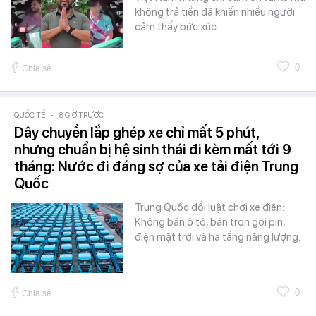
không trả tiền đã khiến nhiều người
cảm thấy bức xúc.
0
Chia sẻ
QUỐC TẾ
-
8 GIỜ TRƯỚC
Dây chuyền lắp ghép xe chỉ mất 5 phút,
nhưng chuẩn bị hệ sinh thái đi kèm mất tới 9
tháng: Nước đi đáng sợ của xe tải điện Trung
Quốc
Trung Quốc đổi luật chơi xe điện:
Không bán ô tô, bán trọn gói pin,
điện mặt trời và hạ tầng năng lượng.
0
Chia sẻ