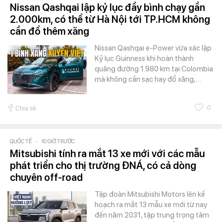
Nissan Qashqai lập kỷ lục đầy bình chạy gần
2.000km, có thể từ Hà Nội tới TP.HCM không
cần đổ thêm xăng
Nissan Qashqai e-Power vừa xác lập
Kỷ lục Guinness khi hoàn thành
quãng đường 1.980 km tại Colombia
mà không cần sạc hay đổ xăng,…
0
Chia sẻ
QUỐC TẾ
-
10 GIỜ TRƯỚC
Mitsubishi tính ra mắt 13 xe mới với các mẫu
phát triển cho thị trường ĐNÁ, có cả dòng
chuyên off-road
Tập đoàn Mitsubishi Motors lên kế
hoạch ra mắt 13 mẫu xe mới từ nay
đến năm 2031, tập trung trọng tâm