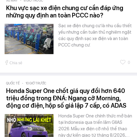
XE MÁY
-
8 GIỜ TRƯỚC
Khu vực sạc xe điện chung cư cần đáp ứng
những quy định an toàn PCCC nào?
Sạc xe điện chung cư là nhu cầu thiết
yếu nhưng cần tuân thủ nghiêm ngặt
các quy định sạc xe điện và an toàn
PCCC chung cư.
0
Chia sẻ
QUỐC TẾ
-
10 GIỜ TRƯỚC
Honda Super One chốt giá quy đổi hơn 640
triệu đồng trong ĐNÁ: Ngang cỡ Morning,
động cơ điện, hộp số giả lập 7 cấp, có ADAS
Honda Super One chính thức mở bán
tại Indonesia qua triển lãm GIIAS
2026. Mẫu xe điện cỡ nhỏ thể thao
này dự kiến giao từ tháng 8/2026,…