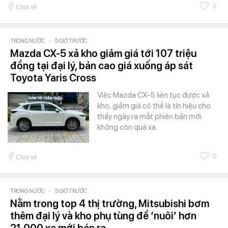
0
Chia sẻ
TRONG NƯỚC
-
5 GIỜ TRƯỚC
Mazda CX-5 xả kho giảm giá tới 107 triệu
đồng tại đại lý, bản cao giá xuống áp sát
Toyota Yaris Cross
Việc Mazda CX-5 liên tục được xả
kho, giảm giá có thể là tín hiệu cho
thấy ngày ra mắt phiên bản mới
không còn quá xa.
0
Chia sẻ
TRONG NƯỚC
-
5 GIỜ TRƯỚC
Nằm trong top 4 thị trường, Mitsubishi bơm
thêm đại lý và kho phụ tùng để ‘nuôi’ hơn