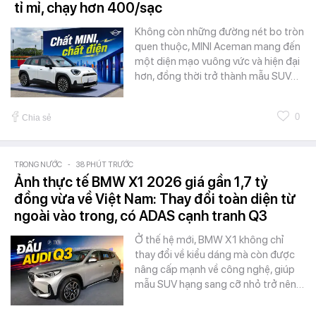
tỉ mỉ, chạy hơn 400/sạc
Không còn những đường nét bo tròn
quen thuộc, MINI Aceman mang đến
một diện mạo vuông vức và hiện đại
hơn, đồng thời trở thành mẫu SUV…
0
Chia sẻ
TRONG NƯỚC
-
38 PHÚT TRƯỚC
Ảnh thực tế BMW X1 2026 giá gần 1,7 tỷ
đồng vừa về Việt Nam: Thay đổi toàn diện từ
ngoài vào trong, có ADAS cạnh tranh Q3
Ở thế hệ mới, BMW X1 không chỉ
thay đổi về kiểu dáng mà còn được
nâng cấp mạnh về công nghệ, giúp
mẫu SUV hạng sang cỡ nhỏ trở nên…