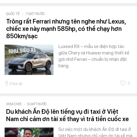
QUỐC TẾ
-
7 GIỜ TRƯỚC
Trông rất Ferrari nhưng tên nghe như Lexus,
chiếc xe này mạnh 585hp, có thể chạy hơn
850km/sạc
Luxeed RX – mẫu xe điện hợp tác
giữa Chery và Huawei mang thiết kế
gợi nhớ Ferrari – chuẩn bị nhận đặt
hàng.
0
Chia sẻ
XEM CHƠI
-
8 GIỜ TRƯỚC
Du khách Ấn Độ lên tiếng vụ đi taxi ở Việt
Nam chỉ cảm ơn tài xế thay vì trả tiền cuốc xe
Sự việc một du khách Ấn Độ đi taxi ở
Việt Nam nhưng chỉ cảm ơn tài xế mà