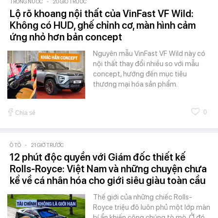
TRONG NƯỚC
-
20 GIỜ TRƯỚC
Lộ rõ khoang nội thất của VinFast VF Wild:
Không có HUD, ghế chỉnh cơ, màn hình cảm
ứng nhỏ hơn bản concept
Nguyên mẫu VinFast VF Wild này có
nội thất thay đổi nhiều so với mẫu
concept, hướng đến mục tiêu
thương mại hóa sản phẩm.
0
Chia sẻ
Ô TÔ
-
21 GIỜ TRƯỚC
12 phút độc quyền với Giám đốc thiết kế
Rolls-Royce: Việt Nam và những chuyện chưa
kể về cá nhân hóa cho giới siêu giàu toàn cầu
Thế giới của những chiếc Rolls-
Royce triệu đô luôn phủ một lớp màn
bí ẩn khiến công chúng tò mò. Ở đó,