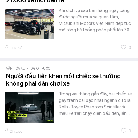
21.000 xe mới bán ra
Khi dịch vụ sau bán hàng ngày càng
được người mua xe quan tâm,
Mitsubishi Motors Việt Nam tiếp tục
mở rộng hệ thống phân phối lên 76…
0
Chia sẻ
VĂN HÓA XE
-
6 GIỜ TRƯỚC
Người đầu tiên khen một chiếc xe thường
không phải dân chơi xe
Trong vài tháng gần đây, hai chiếc xe
gây tranh cãi bậc nhất ngành ô tô là
Rolls-Royce Phantom Scintilla và
mẫu Ferrari chạy điện đầu tiên, lần…
0
Chia sẻ