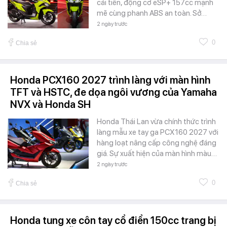
cải tiến, động cơ eSP+ 157cc mạnh
mẽ cùng phanh ABS an toàn. Sở…
2 ngày trước
0
Chia sẻ
Honda PCX160 2027 trình làng với màn hình
TFT và HSTC, đe dọa ngôi vương của Yamaha
NVX và Honda SH
Honda Thái Lan vừa chính thức trình
làng mẫu xe tay ga PCX160 2027 với
hàng loạt nâng cấp công nghệ đáng
giá. Sự xuất hiện của màn hình màu…
2 ngày trước
0
Chia sẻ
Honda tung xe côn tay cổ điển 150cc trang bị