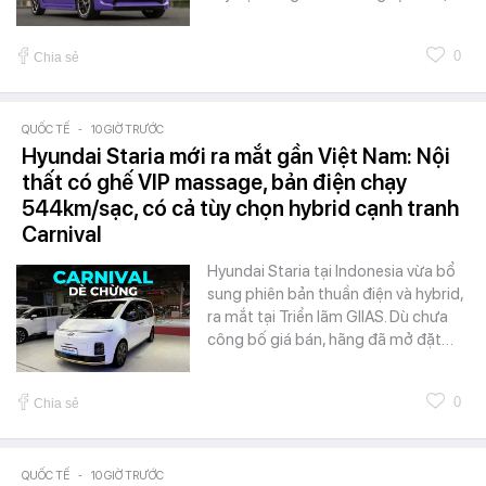
0
Chia sẻ
QUỐC TẾ
-
10 GIỜ TRƯỚC
Hyundai Staria mới ra mắt gần Việt Nam: Nội
thất có ghế VIP massage, bản điện chạy
544km/sạc, có cả tùy chọn hybrid cạnh tranh
Carnival
Hyundai Staria tại Indonesia vừa bổ
sung phiên bản thuần điện và hybrid,
ra mắt tại Triển lãm GIIAS. Dù chưa
công bố giá bán, hãng đã mở đặt…
0
Chia sẻ
QUỐC TẾ
-
10 GIỜ TRƯỚC