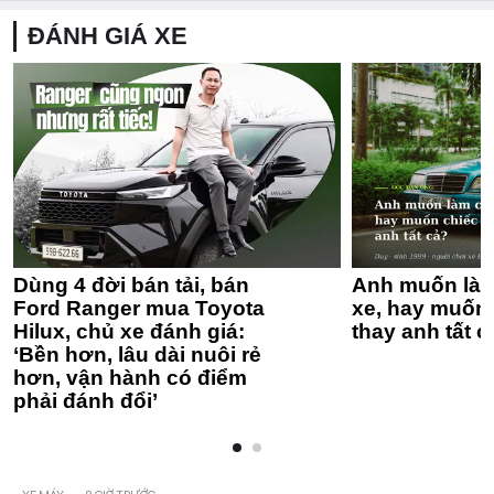
ĐÁNH GIÁ XE
Dùng 4 đời bán tải, bán
Anh muốn làm
Ford Ranger mua Toyota
xe, hay muốn 
Hilux, chủ xe đánh giá:
thay anh tất c
‘Bền hơn, lâu dài nuôi rẻ
hơn, vận hành có điểm
phải đánh đổi’