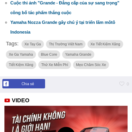
Cuộc thi ảnh "Grande - Đẳng cấp của sự sang trọng"
công bố tác phẩm thắng cuộc
Yamaha Nozza Grande gây chú ý tại triển lãm môtô
Indonesia
Tags:
Xe Tay Ga
Thị Trường Việt Nam
Xe Tiết Kiệm Xăng
Xe Ga Yamaha
Blue Core
Yamaha Grande
Tiết Kiệm Xăng
Thử Xe Miễn Phí
Mẹo Chăm Sóc Xe
Chia sẻ
0
VIDEO