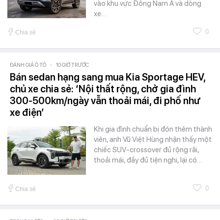
vào khu vực Đông Nam Á và dòng
xe…
0
Chia sẻ
ĐÁNH GIÁ Ô TÔ
-
10 GIỜ TRƯỚC
Bán sedan hạng sang mua Kia Sportage HEV,
chủ xe chia sẻ: ‘Nội thất rộng, chở gia đình
300-500km/ngày vẫn thoải mái, đi phố như
xe điện’
Khi gia đình chuẩn bị đón thêm thành
viên, anh Vũ Việt Hùng nhận thấy một
chiếc SUV-crossover đủ rộng rãi,
thoải mái, đầy đủ tiện nghi, lại có…
0
Chia sẻ