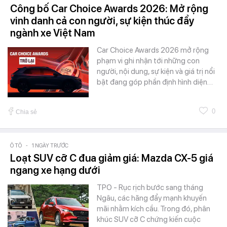
Công bố Car Choice Awards 2026: Mở rộng
vinh danh cả con người, sự kiện thúc đẩy
ngành xe Việt Nam
Car Choice Awards 2026 mở rộng
phạm vi ghi nhận tới những con
người, nội dung, sự kiện và giá trị nổi
bật đang góp phần định hình diện…
0
Chia sẻ
Ô TÔ
-
1 NGÀY TRƯỚC
Loạt SUV cỡ C đua giảm giá: Mazda CX-5 giá
ngang xe hạng dưới
TPO - Rục rịch bước sang tháng
Ngâu, các hãng đẩy mạnh khuyến
mãi nhằm kích cầu. Trong đó, phân
khúc SUV cỡ C chứng kiến cuộc