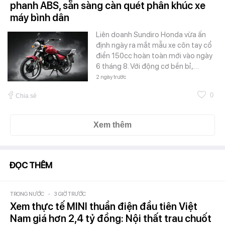
phanh ABS, sẵn sàng càn quét phân khúc xe
máy bình dân
Liên doanh Sundiro Honda vừa ấn
định ngày ra mắt mẫu xe côn tay cổ
điển 150cc hoàn toàn mới vào ngày
6 tháng 8. Với động cơ bền bỉ,…
2 ngày trước
0
Chia sẻ
Xem thêm
ĐỌC THÊM
TRONG NƯỚC
-
3 GIỜ TRƯỚC
Xem thực tế MINI thuần điện đầu tiên Việt
Nam giá hơn 2,4 tỷ đồng: Nội thất trau chuốt