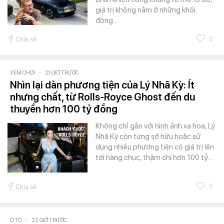
giá trị không nằm ở những khối
động…
0
Chia sẻ
XEM CHƠI
-
21 GIỜ TRƯỚC
Nhìn lại dàn phương tiện của Lý Nhã Kỳ: Ít
nhưng chất, từ Rolls-Royce Ghost đến du
thuyền hơn 100 tỷ đồng
Không chỉ gắn với hình ảnh xa hoa, Lý
Nhã Kỳ còn từng sở hữu hoặc sử
dụng nhiều phương tiện có giá trị lên
tới hàng chục, thậm chí hơn 100 tỷ…
0
Chia sẻ
Ô TÔ
-
22 GIỜ TRƯỚC