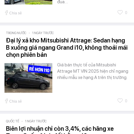
đua…
0
Chia sẻ
TRONG NƯỚC
-
1 NGÀY TRƯỚC
Đại lý xả kho Mitsubishi Attrage: Sedan hạng
B xuống giá ngang Grand i10, không thoải mái
chọn phiên bản
Giá bán thực tế của Mitsubishi
Attrage MT VIN 2025 hiện chỉ ngang
nhiều mẫu xe hạng A trên thị trường.
0
Chia sẻ
QUỐC TẾ
-
1 NGÀY TRƯỚC
Biên lợi nhuận chỉ còn 3,4%, các hãng xe