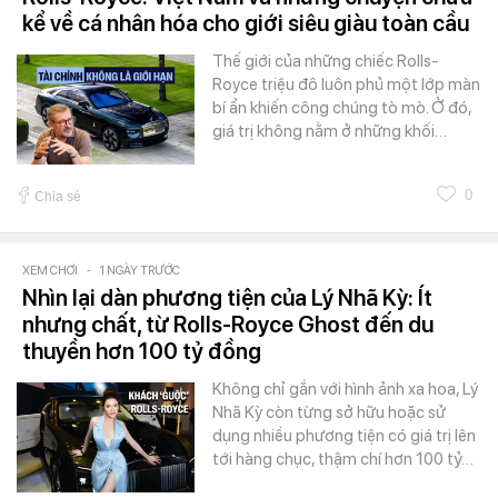
kể về cá nhân hóa cho giới siêu giàu toàn cầu
Thế giới của những chiếc Rolls-
Royce triệu đô luôn phủ một lớp màn
bí ẩn khiến công chúng tò mò. Ở đó,
giá trị không nằm ở những khối…
0
Chia sẻ
XEM CHƠI
-
1 NGÀY TRƯỚC
Nhìn lại dàn phương tiện của Lý Nhã Kỳ: Ít
nhưng chất, từ Rolls-Royce Ghost đến du
thuyền hơn 100 tỷ đồng
Không chỉ gắn với hình ảnh xa hoa, Lý
Nhã Kỳ còn từng sở hữu hoặc sử
dụng nhiều phương tiện có giá trị lên
tới hàng chục, thậm chí hơn 100 tỷ…