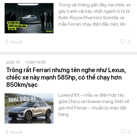
Trong vài tháng gần đây, hai chiếc xe
gây tranh cãi bậc nhất ngành ô tô là
Rolls-Royce Phantom Scintilla và
mẫu Ferrari chạy điện đầu tiên, lần…
0
Chia sẻ
QUỐC TẾ
-
17 GIỜ TRƯỚC
Trông rất Ferrari nhưng tên nghe như Lexus,
chiếc xe này mạnh 585hp, có thể chạy hơn
850km/sạc
Luxeed RX – mẫu xe điện hợp tác
giữa Chery và Huawei mang thiết kế
gợi nhớ Ferrari – chuẩn bị nhận đặt
hàng.
0
Chia sẻ