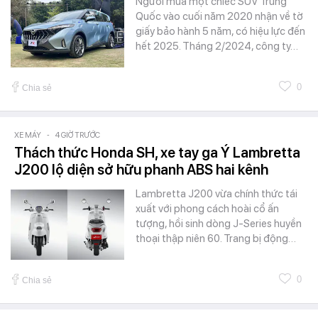
Người mua một chiếc SUV Trung
Quốc vào cuối năm 2020 nhận về tờ
giấy bảo hành 5 năm, có hiệu lực đến
hết 2025. Tháng 2/2024, công ty…
0
Chia sẻ
XE MÁY
-
4 GIỜ TRƯỚC
Thách thức Honda SH, xe tay ga Ý Lambretta
J200 lộ diện sở hữu phanh ABS hai kênh
Lambretta J200 vừa chính thức tái
xuất với phong cách hoài cổ ấn
tượng, hồi sinh dòng J-Series huyền
thoại thập niên 60. Trang bị động…
0
Chia sẻ