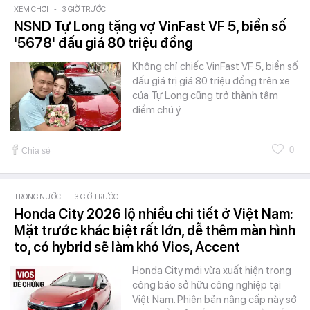
XEM CHƠI
-
3 GIỜ TRƯỚC
NSND Tự Long tặng vợ VinFast VF 5, biển số
'5678' đấu giá 80 triệu đồng
Không chỉ chiếc VinFast VF 5, biển số
đấu giá trị giá 80 triệu đồng trên xe
của Tự Long cũng trở thành tâm
điểm chú ý.
0
Chia sẻ
TRONG NƯỚC
-
3 GIỜ TRƯỚC
Honda City 2026 lộ nhiều chi tiết ở Việt Nam:
Mặt trước khác biệt rất lớn, dễ thêm màn hình
to, có hybrid sẽ làm khó Vios, Accent
Honda City mới vừa xuất hiện trong
công báo sở hữu công nghiệp tại
Việt Nam. Phiên bản nâng cấp này sở