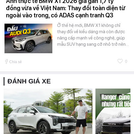
Ảnh thực tế BMW X1 2026 giá gần 1,7 tỷ
đồng vừa về Việt Nam: Thay đổi toàn diện từ
ngoài vào trong, có ADAS cạnh tranh Q3
Ở thế hệ mới, BMW X1 không chỉ
thay đổi về kiểu dáng mà còn được
nâng cấp mạnh về công nghệ, giúp
mẫu SUV hạng sang cỡ nhỏ trở nên…
0
Chia sẻ
ĐÁNH GIÁ XE