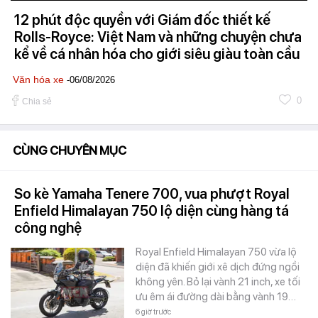
12 phút độc quyền với Giám đốc thiết kế
Rolls-Royce: Việt Nam và những chuyện chưa
kể về cá nhân hóa cho giới siêu giàu toàn cầu
Văn hóa xe
-06/08/2026
0
Chia sẻ
CÙNG CHUYÊN MỤC
So kè Yamaha Tenere 700, vua phượt Royal
Enfield Himalayan 750 lộ diện cùng hàng tá
công nghệ
Royal Enfield Himalayan 750 vừa lộ
diện đã khiến giới xê dịch đứng ngồi
không yên. Bỏ lại vành 21 inch, xe tối
ưu êm ái đường dài bằng vành 19…
6 giờ trước