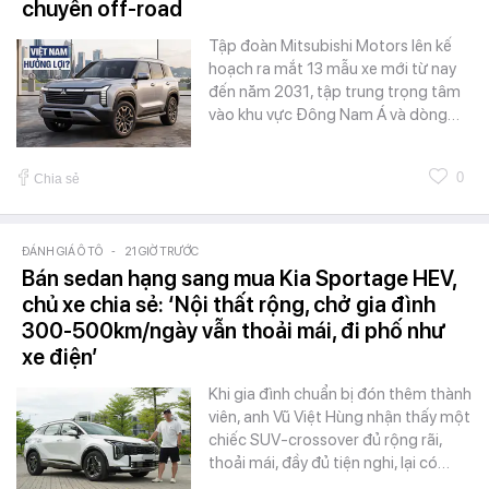
chuyên off-road
Tập đoàn Mitsubishi Motors lên kế
hoạch ra mắt 13 mẫu xe mới từ nay
đến năm 2031, tập trung trọng tâm
vào khu vực Đông Nam Á và dòng…
0
Chia sẻ
ĐÁNH GIÁ Ô TÔ
-
21 GIỜ TRƯỚC
Bán sedan hạng sang mua Kia Sportage HEV,
chủ xe chia sẻ: ‘Nội thất rộng, chở gia đình
300-500km/ngày vẫn thoải mái, đi phố như
xe điện’
Khi gia đình chuẩn bị đón thêm thành
viên, anh Vũ Việt Hùng nhận thấy một
chiếc SUV-crossover đủ rộng rãi,
thoải mái, đầy đủ tiện nghi, lại có…