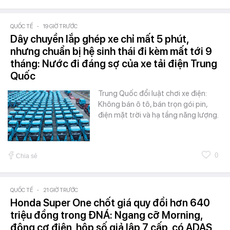
QUỐC TẾ
-
19 GIỜ TRƯỚC
Dây chuyền lắp ghép xe chỉ mất 5 phút,
nhưng chuẩn bị hệ sinh thái đi kèm mất tới 9
tháng: Nước đi đáng sợ của xe tải điện Trung
Quốc
Trung Quốc đổi luật chơi xe điện:
Không bán ô tô, bán trọn gói pin,
điện mặt trời và hạ tầng năng lượng.
0
Chia sẻ
QUỐC TẾ
-
21 GIỜ TRƯỚC
Honda Super One chốt giá quy đổi hơn 640
triệu đồng trong ĐNÁ: Ngang cỡ Morning,
động cơ điện, hộp số giả lập 7 cấp, có ADAS