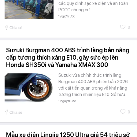
các quy định sạc xe điện và an toàn
PCCC chung cư.
19 giờ trước
0
Chia sẻ
Suzuki Burgman 400 ABS trình làng bản nâng
cấp tương thích xăng E10, gây sức ép lên
Honda SH350i và Yamaha XMAX 300
Suzuki vừa chính thức trình làng
Burgman 400 ABS phiên bản 2026
với cải tiến quan trọng về khả năng
tương thích nhiên liệu E10. Sở hữu…
1 ngày trước
0
Chia sẻ
Mẫu xe điện Lingjie 1250 Ultra giá 54 triệu sở