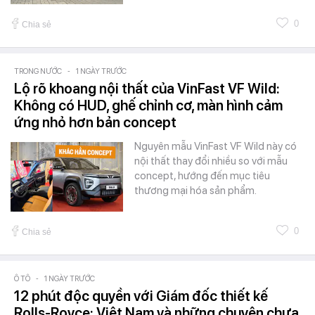
0
Chia sẻ
TRONG NƯỚC
-
1 NGÀY TRƯỚC
Lộ rõ khoang nội thất của VinFast VF Wild:
Không có HUD, ghế chỉnh cơ, màn hình cảm
ứng nhỏ hơn bản concept
Nguyên mẫu VinFast VF Wild này có
nội thất thay đổi nhiều so với mẫu
concept, hướng đến mục tiêu
thương mại hóa sản phẩm.
0
Chia sẻ
Ô TÔ
-
1 NGÀY TRƯỚC
12 phút độc quyền với Giám đốc thiết kế
Rolls-Royce: Việt Nam và những chuyện chưa