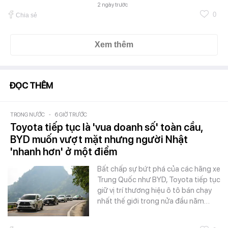
2 ngày trước
0
Chia sẻ
Xem thêm
ĐỌC THÊM
TRONG NƯỚC
-
6 GIỜ TRƯỚC
Toyota tiếp tục là 'vua doanh số' toàn cầu,
BYD muốn vượt mặt nhưng người Nhật
'nhanh hơn' ở một điểm
Bất chấp sự bứt phá của các hãng xe
Trung Quốc như BYD, Toyota tiếp tục
giữ vị trí thương hiệu ô tô bán chạy
nhất thế giới trong nửa đầu năm…