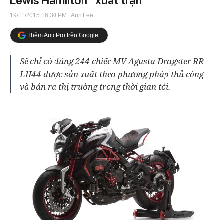
Lewis Hamilton “xuất trận”
19/11/2015 16:30 PM
| Ann Lee
Thêm AutoPro trên Google
Sẽ chỉ có đúng 244 chiếc MV Agusta Dragster RR
LH44 được sản xuất theo phương pháp thủ công
và bán ra thị trường trong thời gian tới.