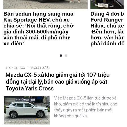
Bán sedan hạng sang mua
Dùng 4 đời bá
Kia Sportage HEV, chủ xe
Ford Ranger 
chia sẻ: ‘Nội thất rộng, chở
Hilux, chủ xe 
gia đình 300-500km/ngày
‘Bền hơn, lâu 
vẫn thoải mái, đi phố như
hơn, vận hàn
xe điện’
phải đánh đổi
TRONG NƯỚC
-
16 GIỜ TRƯỚC
Mazda CX-5 xả kho giảm giá tới 107 triệu
đồng tại đại lý, bản cao giá xuống áp sát
Toyota Yaris Cross
Việc Mazda CX-5 liên tục được xả
kho, giảm giá có thể là tín hiệu cho
thấy ngày ra mắt phiên bản mới
không còn quá xa.