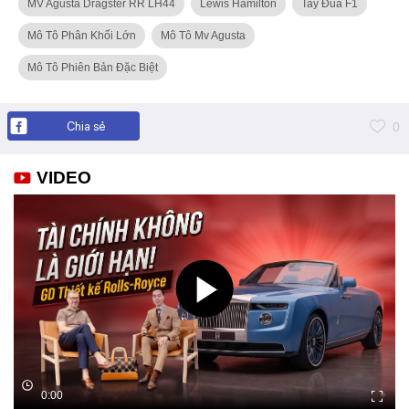
MV Agusta Dragster RR LH44
Lewis Hamilton
Tay Đua F1
Mô Tô Phân Khối Lớn
Mô Tô Mv Agusta
Mô Tô Phiên Bản Đặc Biệt
Chia sẻ
0
VIDEO
0:00