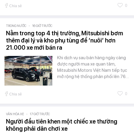
0
Chia sẻ
TRONG NƯỚC
-
16 GIỜ TRƯỚC
Nằm trong top 4 thị trường, Mitsubishi bơm
thêm đại lý và kho phụ tùng để ‘nuôi’ hơn
21.000 xe mới bán ra
Khi dịch vụ sau bán hàng ngày càng
được người mua xe quan tâm,
Mitsubishi Motors Việt Nam tiếp tục
mở rộng hệ thống phân phối lên 76…
0
Chia sẻ
VĂN HÓA XE
-
17 GIỜ TRƯỚC
Người đầu tiên khen một chiếc xe thường
không phải dân chơi xe