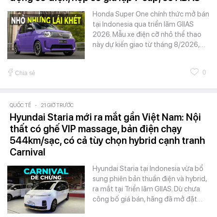
Honda Super One chính thức mở bán
tại Indonesia qua triển lãm GIIAS
2026. Mẫu xe điện cỡ nhỏ thể thao
này dự kiến giao từ tháng 8/2026,…
0
Chia sẻ
QUỐC TẾ
-
21 GIỜ TRƯỚC
Hyundai Staria mới ra mắt gần Việt Nam: Nội
thất có ghế VIP massage, bản điện chạy
544km/sạc, có cả tùy chọn hybrid cạnh tranh
Carnival
Hyundai Staria tại Indonesia vừa bổ
sung phiên bản thuần điện và hybrid,
ra mắt tại Triển lãm GIIAS. Dù chưa
công bố giá bán, hãng đã mở đặt…