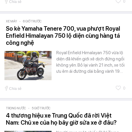
0
Chia sẻ
XE MÁY
-
6 GIỜ TRƯỚC
So kè Yamaha Tenere 700, vua phượt Royal
Enfield Himalayan 750 lộ diện cùng hàng tá
công nghệ
Royal Enfield Himalayan 750 vừa lộ
diện đã khiến giới xê dịch đứng ngồi
không yên. Bỏ lại vành 21 inch, xe tối
ưu êm ái đường dài bằng vành 19…
0
Chia sẻ
TRONG NƯỚC
-
5 GIỜ TRƯỚC
4 thương hiệu xe Trung Quốc đã rời Việt
Nam: Chủ xe của họ bây giờ sửa xe ở đâu?