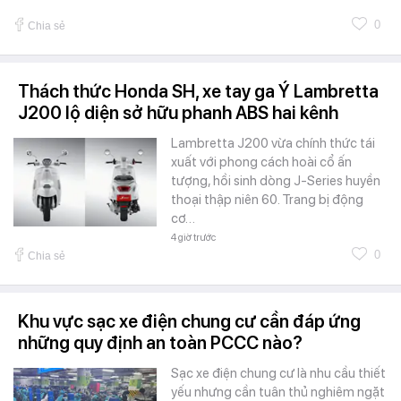
0
Chia sẻ
Thách thức Honda SH, xe tay ga Ý Lambretta
J200 lộ diện sở hữu phanh ABS hai kênh
Lambretta J200 vừa chính thức tái
xuất với phong cách hoài cổ ấn
tượng, hồi sinh dòng J-Series huyền
thoại thập niên 60. Trang bị động
cơ…
4 giờ trước
0
Chia sẻ
Khu vực sạc xe điện chung cư cần đáp ứng
những quy định an toàn PCCC nào?
Sạc xe điện chung cư là nhu cầu thiết
yếu nhưng cần tuân thủ nghiêm ngặt