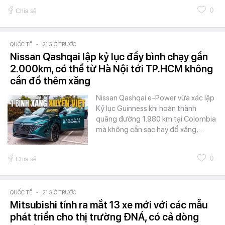
0
Chia sẻ
QUỐC TẾ
-
21 GIỜ TRƯỚC
Nissan Qashqai lập kỷ lục đầy bình chạy gần
2.000km, có thể từ Hà Nội tới TP.HCM không
cần đổ thêm xăng
Nissan Qashqai e-Power vừa xác lập
Kỷ lục Guinness khi hoàn thành
quãng đường 1.980 km tại Colombia
mà không cần sạc hay đổ xăng,…
0
Chia sẻ
QUỐC TẾ
-
21 GIỜ TRƯỚC
Mitsubishi tính ra mắt 13 xe mới với các mẫu
phát triển cho thị trường ĐNÁ, có cả dòng