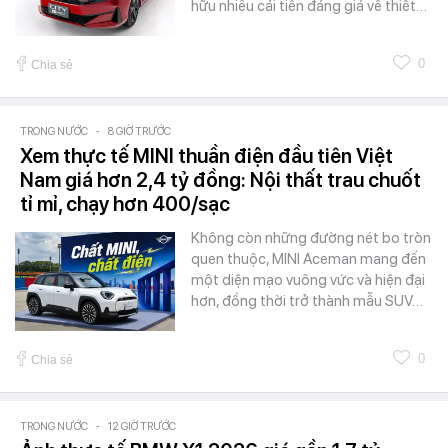
hữu nhiều cải tiến đáng giá về thiết…
0
Chia sẻ
TRONG NƯỚC
-
8 GIỜ TRƯỚC
Xem thực tế MINI thuần điện đầu tiên Việt
Nam giá hơn 2,4 tỷ đồng: Nội thất trau chuốt
tỉ mỉ, chạy hơn 400/sạc
Không còn những đường nét bo tròn
quen thuộc, MINI Aceman mang đến
một diện mạo vuông vức và hiện đại
hơn, đồng thời trở thành mẫu SUV…
0
Chia sẻ
TRONG NƯỚC
-
12 GIỜ TRƯỚC