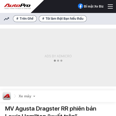
Bí mật Xe Biz
Trên Ghế
Tôi làm thật Bạn hiểu thấu
Xe máy
MV Agusta Dragster RR phiên bản