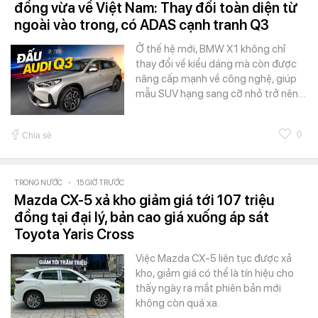
đồng vừa về Việt Nam: Thay đổi toàn diện từ
ngoài vào trong, có ADAS cạnh tranh Q3
Ở thế hệ mới, BMW X1 không chỉ
thay đổi về kiểu dáng mà còn được
nâng cấp mạnh về công nghệ, giúp
mẫu SUV hạng sang cỡ nhỏ trở nên…
0
Chia sẻ
TRONG NƯỚC
-
15 GIỜ TRƯỚC
Mazda CX-5 xả kho giảm giá tới 107 triệu
đồng tại đại lý, bản cao giá xuống áp sát
Toyota Yaris Cross
Việc Mazda CX-5 liên tục được xả
kho, giảm giá có thể là tín hiệu cho
thấy ngày ra mắt phiên bản mới
không còn quá xa.