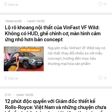
0
Chia sẻ
TRONG NƯỚC
-
1 NGÀY TRƯỚC
Lộ rõ khoang nội thất của VinFast VF Wild:
Không có HUD, ghế chỉnh cơ, màn hình cảm
ứng nhỏ hơn bản concept
Nguyên mẫu VinFast VF Wild này có
nội thất thay đổi nhiều so với mẫu
concept, hướng đến mục tiêu
thương mại hóa sản phẩm.
0
Chia sẻ
Ô TÔ
-
1 NGÀY TRƯỚC
12 phút độc quyền với Giám đốc thiết kế
Rolls-Royce: Việt Nam và những chuyện chưa