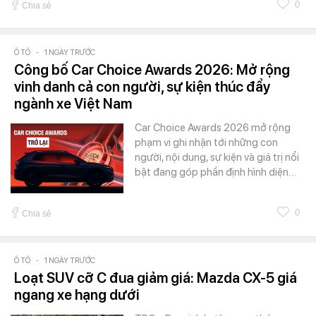
0
Chia sẻ
Ô TÔ
-
1 NGÀY TRƯỚC
Công bố Car Choice Awards 2026: Mở rộng
vinh danh cả con người, sự kiện thúc đẩy
ngành xe Việt Nam
Car Choice Awards 2026 mở rộng
phạm vi ghi nhận tới những con
người, nội dung, sự kiện và giá trị nổi
bật đang góp phần định hình diện…
0
Chia sẻ
Ô TÔ
-
1 NGÀY TRƯỚC
Loạt SUV cỡ C đua giảm giá: Mazda CX-5 giá
ngang xe hạng dưới