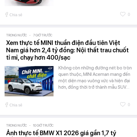
0
Chia sẻ
TRONG NƯỚC
-
7 GIỜ TRƯỚC
Xem thực tế MINI thuần điện đầu tiên Việt
Nam giá hơn 2,4 tỷ đồng: Nội thất trau chuốt
tỉ mỉ, chạy hơn 400/sạc
Không còn những đường nét bo tròn
quen thuộc, MINI Aceman mang đến
một diện mạo vuông vức và hiện đại
hơn, đồng thời trở thành mẫu SUV…
0
Chia sẻ
TRONG NƯỚC
-
10 GIỜ TRƯỚC
Ảnh thực tế BMW X1 2026 giá gần 1,7 tỷ