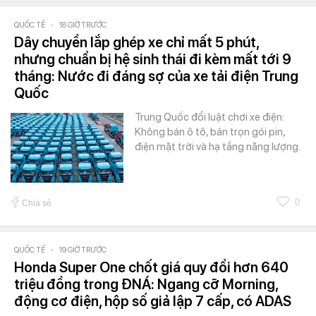
QUỐC TẾ
-
18 GIỜ TRƯỚC
Dây chuyền lắp ghép xe chỉ mất 5 phút,
nhưng chuẩn bị hệ sinh thái đi kèm mất tới 9
tháng: Nước đi đáng sợ của xe tải điện Trung
Quốc
Trung Quốc đổi luật chơi xe điện:
Không bán ô tô, bán trọn gói pin,
điện mặt trời và hạ tầng năng lượng.
0
Chia sẻ
QUỐC TẾ
-
19 GIỜ TRƯỚC
Honda Super One chốt giá quy đổi hơn 640
triệu đồng trong ĐNÁ: Ngang cỡ Morning,
động cơ điện, hộp số giả lập 7 cấp, có ADAS