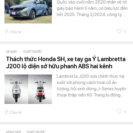
Quốc vào cuối năm 2020 nhận về tờ
giấy bảo hành 5 năm, có hiệu lực đến
hết 2025. Tháng 2/2024, công ty…
0
Chia sẻ
XE MÁY
-
5 GIỜ TRƯỚC
Thách thức Honda SH, xe tay ga Ý Lambretta
J200 lộ diện sở hữu phanh ABS hai kênh
Lambretta J200 vừa chính thức tái
xuất với phong cách hoài cổ ấn
tượng, hồi sinh dòng J-Series huyền
thoại thập niên 60. Trang bị động…
0
Chia sẻ
XEM CHƠI
-
5 GIỜ TRƯỚC