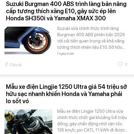
Suzuki Burgman 400 ABS trình làng bản nâng
cấp tương thích xăng E10, gây sức ép lên
Honda SH350i và Yamaha XMAX 300
Suzuki vừa chính thức trình làng
Burgman 400 ABS phiên bản 2026
với cải tiến quan trọng về khả năng
tương thích nhiên liệu E10. Sở hữu…
1 ngày trước
0
Chia sẻ
Mẫu xe điện Lingjie 1250 Ultra giá 54 triệu sở
hữu sạc nhanh khiến Honda và Yamaha phải
lo sốt vó
Mẫu xe điện Lingjie 1250 Ultra vừa
chính thức chốt giá khoảng 54 triệu
đồng, gây chấn động nhờ vận tốc
135 km/h, pin CATL 11 kWh đi được…