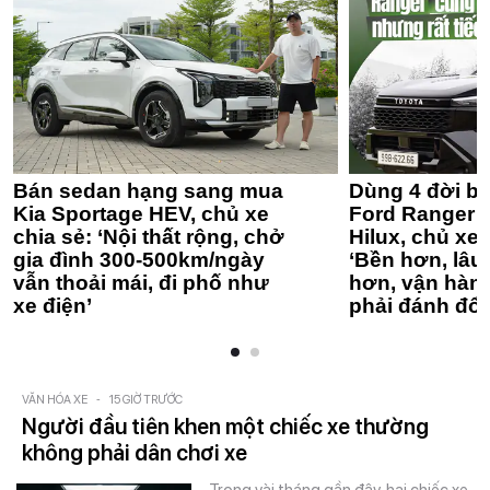
Bán sedan hạng sang mua
Dùng 4 đời bá
Kia Sportage HEV, chủ xe
Ford Ranger 
chia sẻ: ‘Nội thất rộng, chở
Hilux, chủ xe 
gia đình 300-500km/ngày
‘Bền hơn, lâu 
vẫn thoải mái, đi phố như
hơn, vận hàn
xe điện’
phải đánh đổi
VĂN HÓA XE
-
15 GIỜ TRƯỚC
Người đầu tiên khen một chiếc xe thường
không phải dân chơi xe