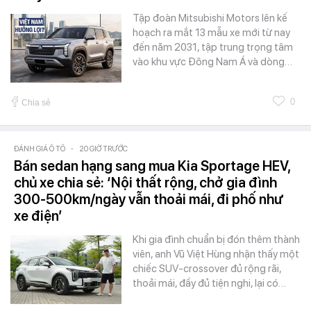
Tập đoàn Mitsubishi Motors lên kế
hoạch ra mắt 13 mẫu xe mới từ nay
đến năm 2031, tập trung trọng tâm
vào khu vực Đông Nam Á và dòng…
0
Chia sẻ
ĐÁNH GIÁ Ô TÔ
-
20 GIỜ TRƯỚC
Bán sedan hạng sang mua Kia Sportage HEV,
chủ xe chia sẻ: ‘Nội thất rộng, chở gia đình
300-500km/ngày vẫn thoải mái, đi phố như
xe điện’
Khi gia đình chuẩn bị đón thêm thành
viên, anh Vũ Việt Hùng nhận thấy một
chiếc SUV-crossover đủ rộng rãi,
thoải mái, đầy đủ tiện nghi, lại có…