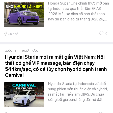
Honda Super One chính thức mở bán
tại Indonesia qua triển lãm GIIAS
2026. Mẫu xe điện cỡ nhỏ thể thao
này dự kiến giao từ tháng 8/2026,…
0
Chia sẻ
QUỐC TẾ
-
19 GIỜ TRƯỚC
Hyundai Staria mới ra mắt gần Việt Nam: Nội
thất có ghế VIP massage, bản điện chạy
544km/sạc, có cả tùy chọn hybrid cạnh tranh
Carnival
Hyundai Staria tại Indonesia vừa bổ
sung phiên bản thuần điện và hybrid,
ra mắt tại Triển lãm GIIAS. Dù chưa
công bố giá bán, hãng đã mở đặt…