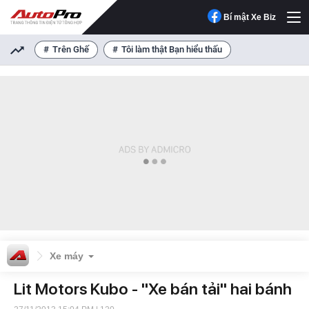
Bí mật Xe Biz
Trên Ghế
Tôi làm thật Bạn hiểu thấu
Xe máy
Lit Motors Kubo - "Xe bán tải" hai bánh