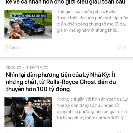
kể về cá nhân hóa cho giới siêu giàu toàn cầu
Thế giới của những chiếc Rolls-
Royce triệu đô luôn phủ một lớp màn
bí ẩn khiến công chúng tò mò. Ở đó,
giá trị không nằm ở những khối…
0
Chia sẻ
XEM CHƠI
-
1 NGÀY TRƯỚC
Nhìn lại dàn phương tiện của Lý Nhã Kỳ: Ít
nhưng chất, từ Rolls-Royce Ghost đến du
thuyền hơn 100 tỷ đồng
Không chỉ gắn với hình ảnh xa hoa, Lý
Nhã Kỳ còn từng sở hữu hoặc sử
dụng nhiều phương tiện có giá trị lên
tới hàng chục, thậm chí hơn 100 tỷ…