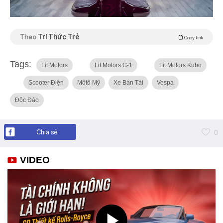
Theo
Trí Thức Trẻ
Copy link
Tags:
Lit Motors
Lit Motors C-1
Lit Motors Kubo
Scooter Điện
Môtô Mỹ
Xe Bán Tải
Vespa
Độc Đáo
Chia sẻ
0
VIDEO