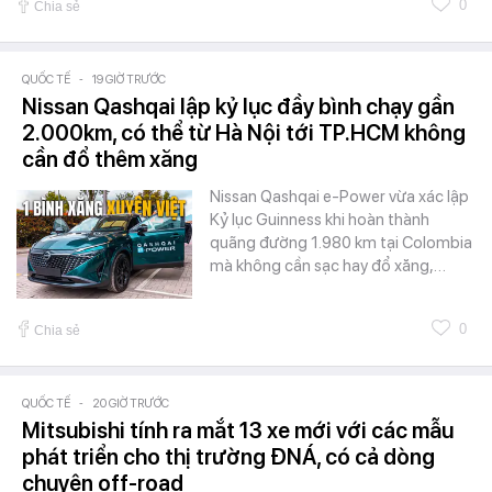
0
Chia sẻ
QUỐC TẾ
-
19 GIỜ TRƯỚC
Nissan Qashqai lập kỷ lục đầy bình chạy gần
2.000km, có thể từ Hà Nội tới TP.HCM không
cần đổ thêm xăng
Nissan Qashqai e-Power vừa xác lập
Kỷ lục Guinness khi hoàn thành
quãng đường 1.980 km tại Colombia
mà không cần sạc hay đổ xăng,…
0
Chia sẻ
QUỐC TẾ
-
20 GIỜ TRƯỚC
Mitsubishi tính ra mắt 13 xe mới với các mẫu
phát triển cho thị trường ĐNÁ, có cả dòng
chuyên off-road