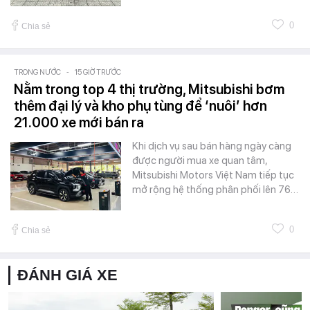
0
Chia sẻ
TRONG NƯỚC
-
15 GIỜ TRƯỚC
Nằm trong top 4 thị trường, Mitsubishi bơm
thêm đại lý và kho phụ tùng để ‘nuôi’ hơn
21.000 xe mới bán ra
Khi dịch vụ sau bán hàng ngày càng
được người mua xe quan tâm,
Mitsubishi Motors Việt Nam tiếp tục
mở rộng hệ thống phân phối lên 76…
0
Chia sẻ
ĐÁNH GIÁ XE