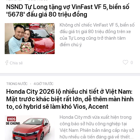
NSND Tự Long tặng vợ VinFast VF 5, biển số
'5678' đấu giá 80 triệu đồng
Không chỉ chiếc VinFast VF 5, biển số
đấu giá trị giá 80 triệu đồng trên xe
của Tự Long cũng trở thành tâm
điểm chú ý.
0
Chia sẻ
TRONG NƯỚC
-
4 GIỜ TRƯỚC
Honda City 2026 lộ nhiều chi tiết ở Việt Nam:
Mặt trước khác biệt rất lớn, dễ thêm màn hình
to, có hybrid sẽ làm khó Vios, Accent
Honda City mới vừa xuất hiện trong
công báo sở hữu công nghiệp tại
Việt Nam. Phiên bản nâng cấp này sở
hữu nhiều cải tiến đáng giá về thiết…