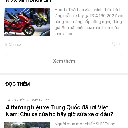
Honda Thái Lan vừa chính thức trình
làng mẫu xe tay ga PCX160 2027 với
hàng loạt nâng cấp công nghệ đáng
giá. Sự xuất hiện của màn hình màu…
2 ngày trước
0
Chia sẻ
Xem thêm
ĐỌC THÊM
TRONG NƯỚC
-
6 GIỜ TRƯỚC
4 thương hiệu xe Trung Quốc đã rời Việt
Nam: Chủ xe của họ bây giờ sửa xe ở đâu?
Người mua một chiếc SUV Trung