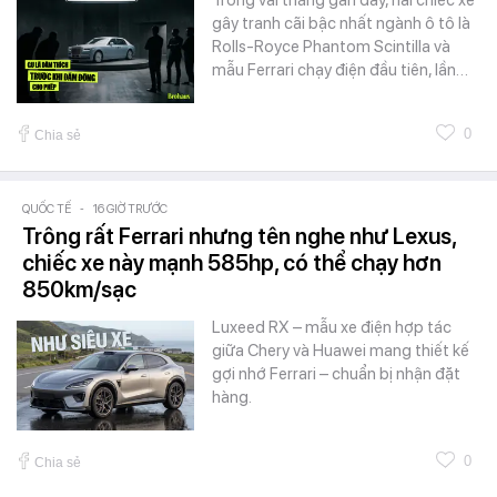
Trong vài tháng gần đây, hai chiếc xe
gây tranh cãi bậc nhất ngành ô tô là
Rolls-Royce Phantom Scintilla và
mẫu Ferrari chạy điện đầu tiên, lần…
0
Chia sẻ
QUỐC TẾ
-
16 GIỜ TRƯỚC
Trông rất Ferrari nhưng tên nghe như Lexus,
chiếc xe này mạnh 585hp, có thể chạy hơn
850km/sạc
Luxeed RX – mẫu xe điện hợp tác
giữa Chery và Huawei mang thiết kế
gợi nhớ Ferrari – chuẩn bị nhận đặt
hàng.
0
Chia sẻ