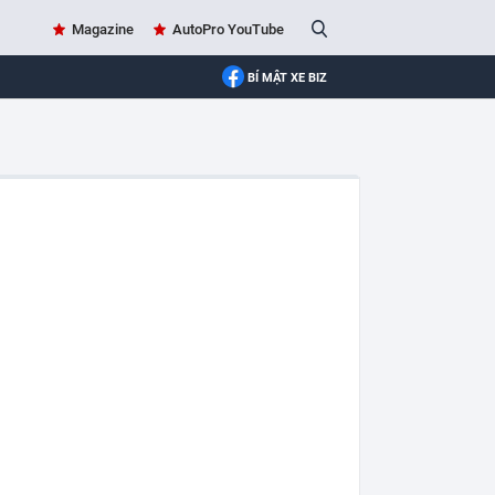
Magazine
AutoPro YouTube
BÍ MẬT XE BIZ