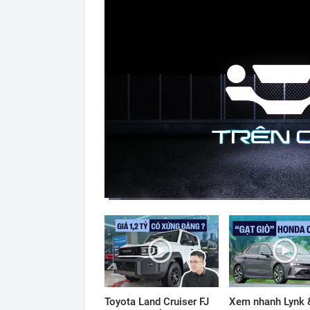
Current
Duration
Time
0:12
/
16:39
Toyota Land Cruiser FJ
Xem nhanh Lynk 