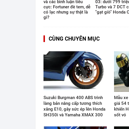
và các bình luận tiêu
03: dưới 799 triệ
cực: Fortuner đè tem, dễ
Turbo và 7 DCT c
có lạc nhưng sự thật là
"gạt giò" Honda C
gì?
CÙNG CHUYÊN MỤC
Suzuki Burgman 400 ABS trình
Mẫu xe 
làng bản nâng cấp tương thích
giá 54 
xăng E10, gây sức ép lên Honda
khiến H
SH350i và Yamaha XMAX 300
sốt vó