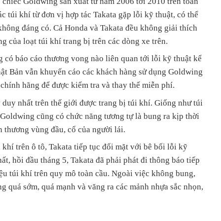
 chiếc Goldwing sản xuất từ năm 2006 tới 2010 trên toàn
các túi khí từ đơn vị hợp tác Takata gặp lỗi kỹ thuật, có thể
hông đáng có. Cả Honda và Takata đều không giải thích
của loạt túi khí trang bị trên các dòng xe trên.
g có báo cáo thương vong nào liên quan tới lỗi kỹ thuật kể
Nhật Bản vẫn khuyến cáo các khách hàng sử dụng Goldwing
 chính hãng để được kiểm tra và thay thế miễn phí.
uy nhất trên thế giới được trang bị túi khí. Giống như túi
a Goldwing cũng có chức năng tương tự là bung ra kịp thời
 thương vùng đầu, cổ của người lái.
khí trên ô tô, Takata tiếp tục đối mặt với bê bối lỗi kỹ
hất, hồi đầu tháng 5, Takata đã phải phát đi thông báo tiếp
iệu túi khí trên quy mô toàn cầu. Ngoài việc không bung,
ung quá sớm, quá mạnh và văng ra các mảnh nhựa sắc nhọn,