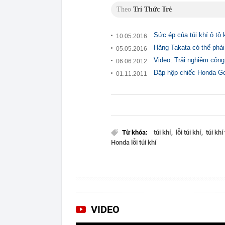
Theo
Trí Thức Trẻ
Sức ép của túi khí ô tô 
10.05.2016
Hãng Takata có thể phải t
05.05.2016
Video: Trải nghiệm công
06.06.2012
Đập hộp chiếc Honda Gol
01.11.2011
Từ khóa:
túi khí
lỗi túi khí
túi khí
Honda lỗi túi khí
VIDEO