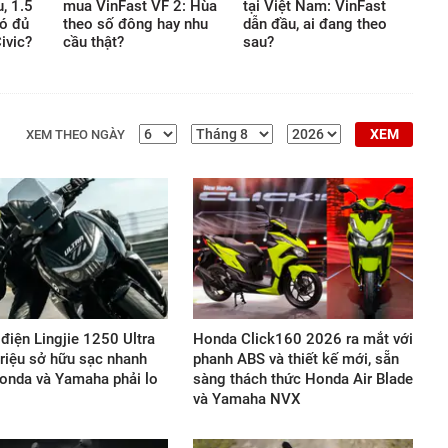
u, 1.5
mua VinFast VF 2: Hùa
tại Việt Nam: VinFast
ó đủ
theo số đông hay nhu
dẫn đầu, ai đang theo
ivic?
cầu thật?
sau?
XEM
XEM THEO NGÀY
điện Lingjie 1250 Ultra
Honda Click160 2026 ra mắt với
triệu sở hữu sạc nhanh
phanh ABS và thiết kế mới, sẵn
onda và Yamaha phải lo
sàng thách thức Honda Air Blade
và Yamaha NVX