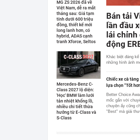
MG ZS 2026 đã về
Việt Nam, dễ ra mắt
tháng sau: Giá tạm
Bán tải V
tính dưới 600 triệu
lần đầu x
đồng, thiết kế mới
long lanh hơn, có
lái chỉnh
hybrid, ADAS cạnh
tranh Xforce, Seltos
động ER
Khác biệt đáng kể
những hình ảnh m
Chiếc xe cà tàng
Mercedes-Benz C-
lựa chọn "Tốt hơn
Class 2027 lộ diện:
Better Choice Awa
'Học' BMW làm lưới
mốc gắn với chuyến
tản nhiệt khổng lồ,
chuyện ấy cũng chín
nhiều chi tiết thừa
"Best" mà giải thư
hưởng từ E-Class và
S-Class