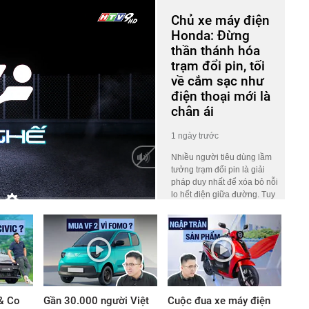
Chủ xe máy điện
Honda: Đừng
thần thánh hóa
trạm đổi pin, tối
về cắm sạc như
điện thoại mới là
chân ái
1 ngày trước
Nhiều người tiêu dùng lầm
tưởng trạm đổi pin là giải
pháp duy nhất để xóa bỏ nỗi
lo hết điện giữa đường. Tuy
nhiên, nhà báo Nguyễn
HD
Auto
Thúc Hoàng Linh – người
đang sở hữu nhiều mẫu xe
máy điện của Honda lại có
góc nhìn khác biệt.
& Co
Gần 30.000 người Việt
Cuộc đua xe máy điện