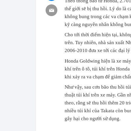
Theo thông báo từ Honda, 2.701
thế giới sẽ bị thu hồi. Lý do là 
không bung trong các va chạm k
kỹ càng nguyên nhân không bung 
Cho tới thời điểm hiện tại, khôn
trên. Tuy nhiên, nhà sản xuất 
2006-2010 đưa xe tới các đại lý
Honda Goldwing hiện là xe máy d
khí trên ô tô, túi khí trên Hond
khi xảy ra va chạm để giảm chấn
Như vậy, sau cơn bão thu hồi túi 
thuật túi khí trên xe máy. Gần n
theo, rằng sẽ thu hồi thêm 20 tr
nhiều túi khí của Takata còn b
gây hại cho người sử dụng.