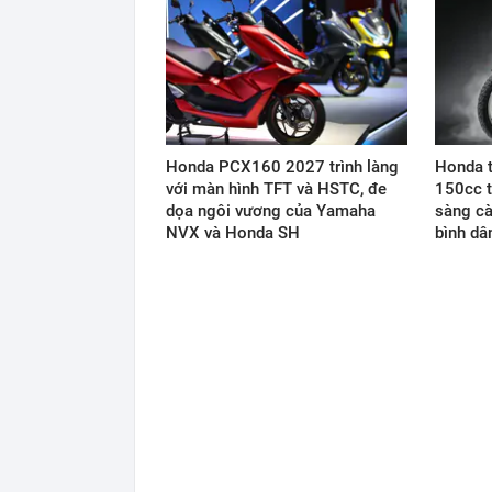
Honda PCX160 2027 trình làng
Honda t
với màn hình TFT và HSTC, đe
150cc t
dọa ngôi vương của Yamaha
sàng cà
NVX và Honda SH
bình dâ