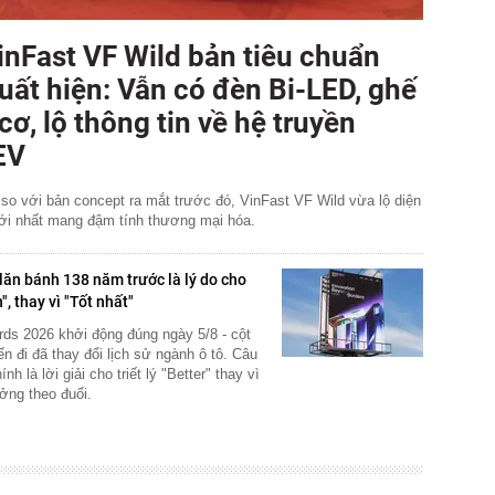
inFast VF Wild bản tiêu chuẩn
uất hiện: Vẫn có đèn Bi-LED, ghế
 cơ, lộ thông tin về hệ truyền
EV
 so với bản concept ra mắt trước đó, VinFast VF Wild vừa lộ diện
ới nhất mang đậm tính thương mại hóa.
 lăn bánh 138 năm trước là lý do cho
", thay vì "Tốt nhất"
rds 2026 khởi động đúng ngày 5/8 - cột
 đi đã thay đổi lịch sử ngành ô tô. Câu
h là lời giải cho triết lý "Better" thay vì
ởng theo đuổi.