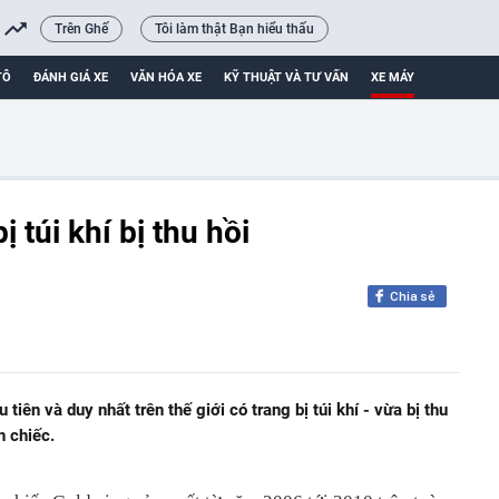
Trên Ghế
Tôi làm thật Bạn hiểu thấu
TÔ
ĐÁNH GIÁ XE
VĂN HÓA XE
KỸ THUẬT VÀ TƯ VẤN
XE MÁY
 túi khí bị thu hồi
Chia sẻ
ên và duy nhất trên thế giới có trang bị túi khí - vừa bị thu
n chiếc.