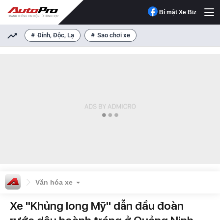
Bí mật Xe Biz
Đỉnh, Độc, Lạ
Sao chơi xe
Văn hóa xe
Xe "Khủng long Mỹ" dẫn đầu đoàn