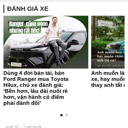
ĐÁNH GIÁ XE
Dùng 4 đời bán tải, bán
Anh muốn làm
Ford Ranger mua Toyota
xe, hay muốn 
Hilux, chủ xe đánh giá:
thay anh tất c
‘Bền hơn, lâu dài nuôi rẻ
hơn, vận hành có điểm
phải đánh đổi’
QUỐC TẾ
-
2 GIỜ TRƯỚC