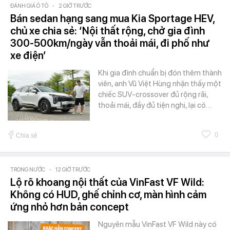
ĐÁNH GIÁ Ô TÔ
-
2 GIỜ TRƯỚC
Bán sedan hạng sang mua Kia Sportage HEV,
chủ xe chia sẻ: ‘Nội thất rộng, chở gia đình
300-500km/ngày vẫn thoải mái, đi phố như
xe điện’
Khi gia đình chuẩn bị đón thêm thành
viên, anh Vũ Việt Hùng nhận thấy một
chiếc SUV-crossover đủ rộng rãi,
thoải mái, đầy đủ tiện nghi, lại có…
0
Chia sẻ
TRONG NƯỚC
-
12 GIỜ TRƯỚC
Lộ rõ khoang nội thất của VinFast VF Wild:
Không có HUD, ghế chỉnh cơ, màn hình cảm
ứng nhỏ hơn bản concept
Nguyên mẫu VinFast VF Wild này có