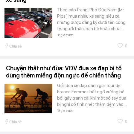
Theo cáo trạng, Phó Đức Nam (Mr
Pips ) mua nhiều xe sang, siêu xe
nhưng được đăng ký dưới tên công
ty, người thân, bạn bè hoặc chưa…
18 giờ trước
0
Chia sẻ
Chuyện thật như đùa: VĐV đua xe đạp bị tố
dùng thêm miếng độn ngực để chiến thắng
Giải đua xe đạp danh giá Tour de
France Femmes bất ngờ vướng bê
bối gây tranh cãi khi một số tay đua
bị nghi cố tình nhét thêm đệm vào…
18 giờ trước
0
Chia sẻ