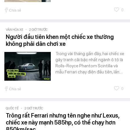
0
Chia sẻ
VĂN HÓA XE
-
2 GIỜ TRƯỚC
Người đầu tiên khen một chiếc xe thường
không phải dân chơi xe
Trong vài tháng gần đây, hai chiếc xe
gây tranh cãi bậc nhất ngành ô tô là
Rolls-Royce Phantom Scintilla và
mẫu Ferrari chạy điện đầu tiên, lần…
0
Chia sẻ
QUỐC TẾ
-
2 GIỜ TRƯỚC
Trông rất Ferrari nhưng tên nghe như Lexus,
chiếc xe này mạnh 585hp, có thể chạy hơn
850km/sạc