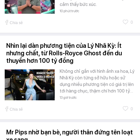
cảm thấy bức xúc.
10 phút trước
0
Chia sẻ
Nhìn lại dàn phương tiện của Lý Nhã Kỳ: Ít
nhưng chất, từ Rolls-Royce Ghost đến du
thuyền hơn 100 tỷ đồng
Không chỉ gắn với hình ảnh xa hoa, Lý
Nhã Kỳ còn từng sở hữu hoặc sử
dụng nhiều phương tiện có giá trị lên
tới hàng chục, thậm chí hơn 100 tỷ…
13 giờ trước
0
Chia sẻ
Mr Pips nhờ bạn bè, người thân đứng tên loạt
xe sang