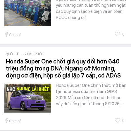
yếu nhưng cần tuân thủ nghiêm ngặt
các quy định sạc xe điện và an toàn
PCCC chung cư.
0
Chia sẻ
QUỐC TẾ
-
2 GIỜ TRƯỚC
Honda Super One chốt giá quy đổi hơn 640
triệu đồng trong ĐNÁ: Ngang cỡ Morning,
động cơ điện, hộp số giả lập 7 cấp, có ADAS
Honda Super One chính thức mở bán
tại Indonesia qua triển lãm GIIAS
2026. Mẫu xe điện cỡ nhỏ thể thao
này dự kiến giao từ tháng 8/2026,…
0
Chia sẻ