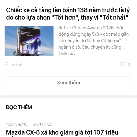
Chiếc xe cà tàng lăn bánh 138 năm trước là lý
do cho lựa chọn "Tốt hơn", thay vì "Tốt nhất"
Better Choice Awards 2026 khởi
động đúng ngày 5/8 - cột mốc gắn
với chuyến đi đã thay đổi lịch sử
ngành ô tô. Câu chuyện ấy cũng…
21 giờ trước
0
Chia sẻ
Xem thêm
ĐỌC THÊM
TRONG NƯỚC
-
3 GIỜ TRƯỚC
Mazda CX-5 xả kho giảm giá tới 107 triệu