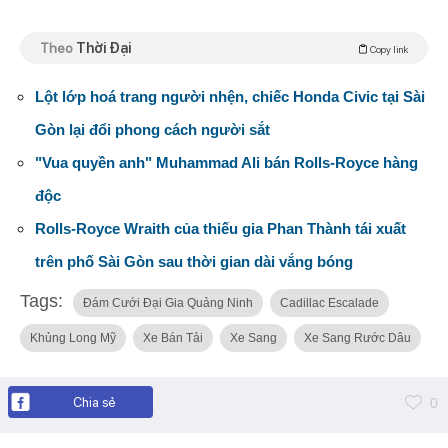
Theo
Thời Đại
Copy link
Lột lớp hoá trang người nhện, chiếc Honda Civic tại Sài
Gòn lại đổi phong cách người sắt
"Vua quyền anh" Muhammad Ali bán Rolls-Royce hàng
độc
Rolls-Royce Wraith của thiếu gia Phan Thành tái xuất
trên phố Sài Gòn sau thời gian dài vắng bóng
Tags:
Đám Cưới Đại Gia Quảng Ninh
Cadillac Escalade
Khủng Long Mỹ
Xe Bán Tải
Xe Sang
Xe Sang Rước Dâu
Chia sẻ
0