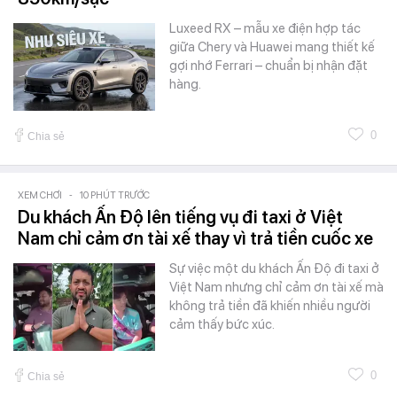
Luxeed RX – mẫu xe điện hợp tác
giữa Chery và Huawei mang thiết kế
gợi nhớ Ferrari – chuẩn bị nhận đặt
hàng.
0
Chia sẻ
XEM CHƠI
-
10 PHÚT TRƯỚC
Du khách Ấn Độ lên tiếng vụ đi taxi ở Việt
Nam chỉ cảm ơn tài xế thay vì trả tiền cuốc xe
Sự việc một du khách Ấn Độ đi taxi ở
Việt Nam nhưng chỉ cảm ơn tài xế mà
không trả tiền đã khiến nhiều người
cảm thấy bức xúc.
0
Chia sẻ