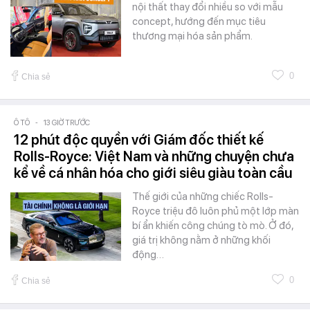
nội thất thay đổi nhiều so với mẫu
concept, hướng đến mục tiêu
thương mại hóa sản phẩm.
0
Chia sẻ
Ô TÔ
-
13 GIỜ TRƯỚC
12 phút độc quyền với Giám đốc thiết kế
Rolls-Royce: Việt Nam và những chuyện chưa
kể về cá nhân hóa cho giới siêu giàu toàn cầu
Thế giới của những chiếc Rolls-
Royce triệu đô luôn phủ một lớp màn
bí ẩn khiến công chúng tò mò. Ở đó,
giá trị không nằm ở những khối
động…
0
Chia sẻ