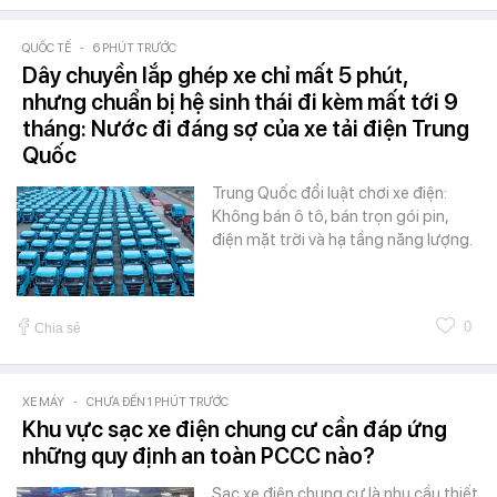
QUỐC TẾ
-
6 PHÚT TRƯỚC
Dây chuyền lắp ghép xe chỉ mất 5 phút,
nhưng chuẩn bị hệ sinh thái đi kèm mất tới 9
tháng: Nước đi đáng sợ của xe tải điện Trung
Quốc
Trung Quốc đổi luật chơi xe điện:
Không bán ô tô, bán trọn gói pin,
điện mặt trời và hạ tầng năng lượng.
0
Chia sẻ
XE MÁY
-
CHƯA ĐẾN 1 PHÚT TRƯỚC
Khu vực sạc xe điện chung cư cần đáp ứng
những quy định an toàn PCCC nào?
Sạc xe điện chung cư là nhu cầu thiết