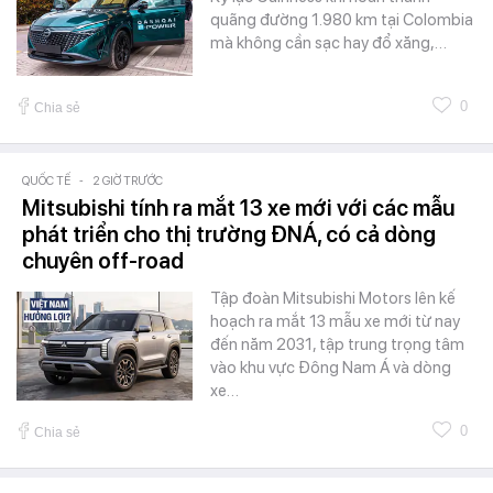
quãng đường 1.980 km tại Colombia
mà không cần sạc hay đổ xăng,…
0
Chia sẻ
QUỐC TẾ
-
2 GIỜ TRƯỚC
Mitsubishi tính ra mắt 13 xe mới với các mẫu
phát triển cho thị trường ĐNÁ, có cả dòng
chuyên off-road
Tập đoàn Mitsubishi Motors lên kế
hoạch ra mắt 13 mẫu xe mới từ nay
đến năm 2031, tập trung trọng tâm
vào khu vực Đông Nam Á và dòng
xe…
0
Chia sẻ