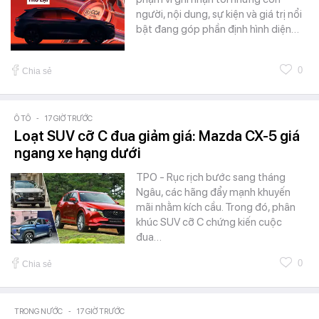
người, nội dung, sự kiện và giá trị nổi
bật đang góp phần định hình diện…
0
Chia sẻ
Ô TÔ
-
17 GIỜ TRƯỚC
Loạt SUV cỡ C đua giảm giá: Mazda CX-5 giá
ngang xe hạng dưới
TPO - Rục rịch bước sang tháng
Ngâu, các hãng đẩy mạnh khuyến
mãi nhằm kích cầu. Trong đó, phân
khúc SUV cỡ C chứng kiến cuộc
đua…
0
Chia sẻ
TRONG NƯỚC
-
17 GIỜ TRƯỚC