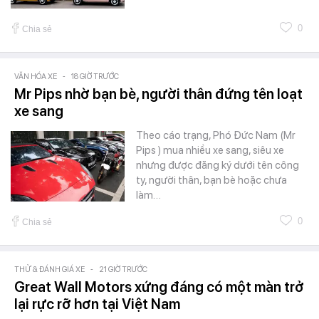
0
Chia sẻ
VĂN HÓA XE
-
18 GIỜ TRƯỚC
Mr Pips nhờ bạn bè, người thân đứng tên loạt
xe sang
Theo cáo trạng, Phó Đức Nam (Mr
Pips ) mua nhiều xe sang, siêu xe
nhưng được đăng ký dưới tên công
ty, người thân, bạn bè hoặc chưa
làm…
0
Chia sẻ
THỬ & ĐÁNH GIÁ XE
-
21 GIỜ TRƯỚC
Great Wall Motors xứng đáng có một màn trở
lại rực rỡ hơn tại Việt Nam