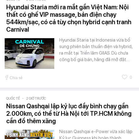
Hyundai Staria mới ra mắt gần Việt Nam: Nội
thất có ghế VIP massage, bản điện chạy
544km/sạc, có cả tùy chọn hybrid cạnh tranh
Carnival
Hyundai Staria tại Indonesia vừa bổ
sung phiên bản thuần điện và hybrid,
ra mắt tại Triển lãm GIIAS. Dù chưa
công bố giá bán, hãng đã mở đặt…
0
Chia sẻ
QUỐC TẾ
-
2 GIỜ TRƯỚC
Nissan Qashqai lập kỷ lục đầy bình chạy gần
2.000km, có thể từ Hà Nội tới TP.HCM không
cần đổ thêm xăng
Nissan Qashqai e-Power vừa xác lập
Kỷ lục Guinness khi hoàn thành