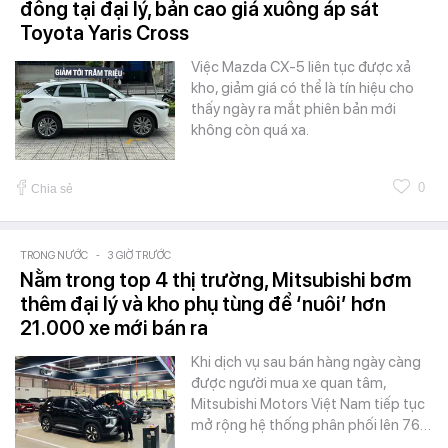
đồng tại đại lý, bản cao giá xuống áp sát
Toyota Yaris Cross
Việc Mazda CX-5 liên tục được xả
kho, giảm giá có thể là tín hiệu cho
thấy ngày ra mắt phiên bản mới
không còn quá xa.
0
Chia sẻ
TRONG NƯỚC
-
3 GIỜ TRƯỚC
Nằm trong top 4 thị trường, Mitsubishi bơm
thêm đại lý và kho phụ tùng để ‘nuôi’ hơn
21.000 xe mới bán ra
Khi dịch vụ sau bán hàng ngày càng
được người mua xe quan tâm,
Mitsubishi Motors Việt Nam tiếp tục
mở rộng hệ thống phân phối lên 76…