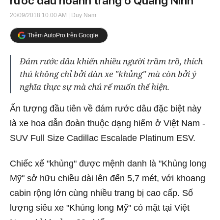
rước dâu hoành tráng ở Quảng Ninh
20/09/2018 10:00 AM
| Duy Nam
Thêm AutoPro trên Google
Đám rước dâu khiến nhiều người trầm trồ, thích
thú không chỉ bởi dàn xe "khủng" mà còn bởi ý
nghĩa thực sự mà chú rể muốn thể hiện.
Ấn tượng đầu tiên về đám rước dâu đặc biệt này
là xe hoa dẫn đoàn thuộc dạng hiếm ở Việt Nam -
SUV Full Size Cadillac Escalade Platinum ESV.
Chiếc xế "khủng" được mệnh danh là "Khủng long
Mỹ" sở hữu chiều dài lên đến 5,7 mét, với khoang
cabin rộng lớn cùng nhiều trang bị cao cấp. Số
lượng siêu xe "Khủng long Mỹ" có mặt tại Việt