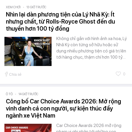
XEM CHƠI
-
13 GIỜ TRƯỚC
Nhìn lại dàn phương tiện của Lý Nhã Kỳ: Ít
nhưng chất, từ Rolls-Royce Ghost đến du
thuyền hơn 100 tỷ đồng
Không chỉ gắn với hình ảnh xa hoa, Lý
Nhã Kỳ còn từng sở hữu hoặc sử
dụng nhiều phương tiện có giá trị lên
tới hàng chục, thậm chí hơn 100 tỷ…
0
Chia sẻ
Ô TÔ
-
14 GIỜ TRƯỚC
Công bố Car Choice Awards 2026: Mở rộng
vinh danh cả con người, sự kiện thúc đẩy
ngành xe Việt Nam
Car Choice Awards 2026 mở rộng
phạm vi ghi nhận tới những con