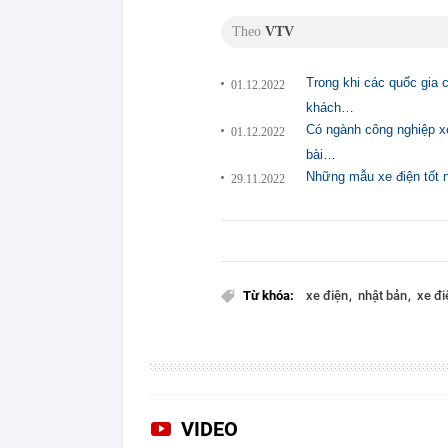
Theo
VTV
Trong khi các quốc gia 
01.12.2022
khách…
Có ngành công nghiệp xe
01.12.2022
bài…
Những mẫu xe điện tốt 
29.11.2022
Từ khóa:
xe điện
nhật bản
xe đi
VIDEO