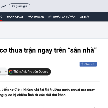
Xe giảm giá
TÔ
ĐÁNH GIÁ XE
VĂN HÓA XE
KỸ THUẬT VÀ TƯ VẤN
XE MÁY
cơ thua trận ngay trên “sân nhà”
Chia sẻ
Thêm AutoPro trên Google
triển xe điện, không chỉ tại thị trường nước ngoài mà ngay
nguy cơ bị chiếm lĩnh từ các đối thủ khác.