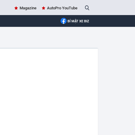
Magazine
AutoPro YouTube
BÍ MẬT XE BIZ