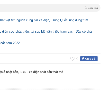
Copy link
chật vật tìm nguồn cung pin xe điện, Trung Quốc 'ung dung' tìm
 điện cực phát triển, tại sao Mỹ vẫn thiếu trạm sạc - Đây có phải
nhất năm 2022
0
Chia sẻ
ện ở nhật bản
BYD
xe điện nhật bản thất thế