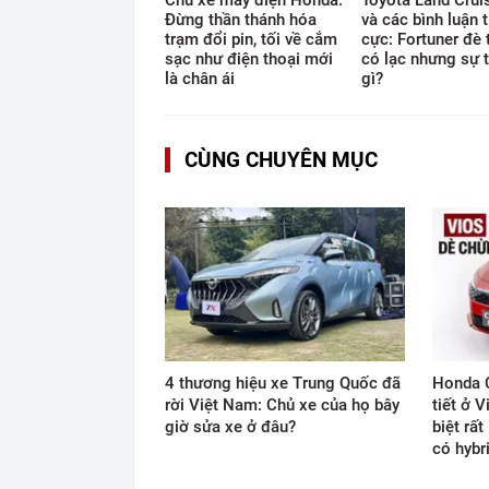
Đừng thần thánh hóa
và các bình luận t
trạm đổi pin, tối về cắm
cực: Fortuner đè 
sạc như điện thoại mới
có lạc nhưng sự t
là chân ái
gì?
CÙNG CHUYÊN MỤC
4 thương hiệu xe Trung Quốc đã
Honda C
rời Việt Nam: Chủ xe của họ bây
tiết ở 
giờ sửa xe ở đâu?
biệt rất
có hybr