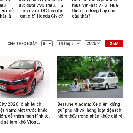
iêu
03: dưới 799 triệu, 1.5
mua VinFast VF 2: Hùa
giới vật chất.
tem, dễ
Turbo và 7 DCT có đủ
theo số đông hay nhu
hật là
"gạt giò" Honda Civic?
cầu thật?
XEM
XEM THEO NGÀY
ity 2026 lộ nhiều chi
Bestune Xiaoma: Xe điện "đúng
Việt Nam: Mặt trước khác
gu" phụ nữ với hàng loạt tiện ích
 lớn, dễ thêm màn hình to,
hiếm thấy trong phân khúc giá rẻ
id sẽ làm khó Vios,…