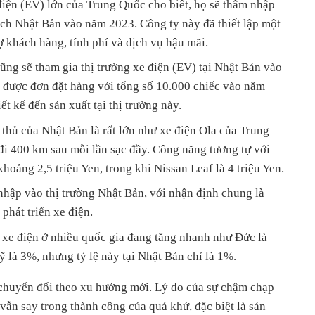
điện (EV) lớn của Trung Quốc cho biết, họ sẽ thâm nhập
lịch Nhật Bản vào năm 2023. Công ty này đã thiết lập một
ợ khách hàng, tính phí và dịch vụ hậu mãi.
ng sẽ tham gia thị trường xe điện (EV) tại Nhật Bản vào
 được đơn đặt hàng với tổng số 10.000 chiếc vào năm
t kế đến sản xuất tại thị trường này.
 thủ của Nhật Bản là rất lớn như xe điện Ola của Trung
ể đi 400 km sau mỗi lần sạc đầy. Công năng tương tự với
hoảng 2,5 triệu Yen, trong khi Nissan Leaf là 4 triệu Yen.
nhập vào thị trường Nhật Bản, với nhận định chung là
phát triển xe điện.
n xe điện ở nhiều quốc gia đang tăng nhanh như Đức là
là 3%, nhưng tỷ lệ này tại Nhật Bản chỉ là 1%.
chuyển đổi theo xu hướng mới. Lý do của sự chậm chạp
vẫn say trong thành công của quá khứ, đặc biệt là sản