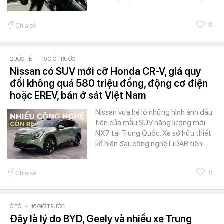
0
Chia sẻ
QUỐC TẾ
-
16 GIỜ TRƯỚC
Nissan có SUV mới cỡ Honda CR-V, giá quy
đổi không quá 580 triệu đồng, động cơ điện
hoặc EREV, bán ở sát Việt Nam
Nissan vừa hé lộ những hình ảnh đầu
tiên của mẫu SUV năng lượng mới
NX7 tại Trung Quốc. Xe sở hữu thiết
kế hiện đại, công nghệ LiDAR tiên…
0
Chia sẻ
Ô TÔ
-
16 GIỜ TRƯỚC
Đây là lý do BYD, Geely và nhiều xe Trung