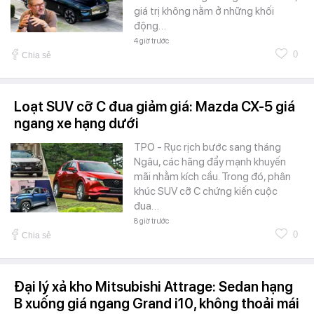
giá trị không nằm ở những khối
động…
4 giờ trước
0
Chia sẻ
Loạt SUV cỡ C đua giảm giá: Mazda CX-5 giá
ngang xe hạng dưới
TPO - Rục rịch bước sang tháng
Ngâu, các hãng đẩy mạnh khuyến
mãi nhằm kích cầu. Trong đó, phân
khúc SUV cỡ C chứng kiến cuộc
đua…
8 giờ trước
0
Chia sẻ
Đại lý xả kho Mitsubishi Attrage: Sedan hạng
B xuống giá ngang Grand i10, không thoải mái