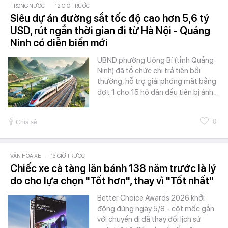
TRONG NƯỚC
-
12 GIỜ TRƯỚC
Siêu dự án đường sắt tốc độ cao hơn 5,6 tỷ
USD, rút ngắn thời gian đi từ Hà Nội - Quảng
Ninh có diễn biến mới
UBND phường Uông Bí (tỉnh Quảng
Ninh) đã tổ chức chi trả tiền bồi
thường, hỗ trợ giải phóng mặt bằng
đợt 1 cho 15 hộ dân đầu tiên bị ảnh…
0
Chia sẻ
VĂN HÓA XE
-
13 GIỜ TRƯỚC
Chiếc xe cà tàng lăn bánh 138 năm trước là lý
do cho lựa chọn "Tốt hơn", thay vì "Tốt nhất"
Better Choice Awards 2026 khởi
động đúng ngày 5/8 - cột mốc gắn
với chuyến đi đã thay đổi lịch sử