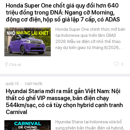
Honda Super One chốt giá quy đổi hơn 640
triệu đồng trong ĐNÁ: Ngang cỡ Morning,
động cơ điện, hộp số giả lập 7 cấp, có ADAS
Honda Super One chính thức mở bán
tại Indonesia qua triển lãm GIIAS
2026. Mẫu xe điện cỡ nhỏ thể thao
này dự kiến giao từ tháng 8/2026,…
0
Chia sẻ
QUỐC TẾ
-
7 GIỜ TRƯỚC
Hyundai Staria mới ra mắt gần Việt Nam: Nội
thất có ghế VIP massage, bản điện chạy
544km/sạc, có cả tùy chọn hybrid cạnh tranh
Carnival
Hyundai Staria tại Indonesia vừa bổ
sung phiên bản thuần điện và hybrid,