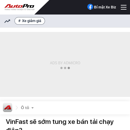
Bí mật Xe Biz
Xe giảm giá
Ô tô
VinFast sẽ sớm tung xe bán tải chạy