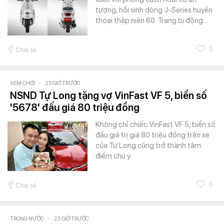
tượng, hồi sinh dòng J-Series huyền
thoại thập niên 60. Trang bị động…
0
Chia sẻ
XEM CHƠI
-
23 GIỜ TRƯỚC
NSND Tự Long tặng vợ VinFast VF 5, biển số
'5678' đấu giá 80 triệu đồng
Không chỉ chiếc VinFast VF 5, biển số
đấu giá trị giá 80 triệu đồng trên xe
của Tự Long cũng trở thành tâm
điểm chú ý.
0
Chia sẻ
TRONG NƯỚC
-
23 GIỜ TRƯỚC