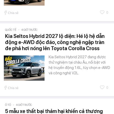
0
Chia sẻ
QUỐC TẾ
-
4 GIỜ TRƯỚC
Kia Seltos Hybrid 2027 lộ diện: Hé lộ hệ dẫn
động e-AWD độc đáo, công nghệ ngập tràn
đe phả hơi nóng lên Toyota Corolla Cross
Kia Seltos Hybrid 2027 đang được
thử nghiệm tại châu Âu, nổi bật với
hệ truyền động 1.6L, tùy chọn e-AWD
và công nghệ V2L.
0
Chia sẻ
Ô TÔ
-
4 GIỜ TRƯỚC
5 mẫu xe thất bại thảm hại khiến cả thương