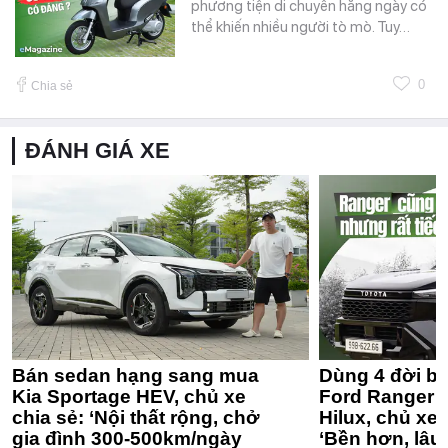
phương tiện di chuyển hằng ngày có
thể khiến nhiều người tò mò. Tuy…
0
Chia sẻ
ĐÁNH GIÁ XE
Bán sedan hạng sang mua
Dùng 4 đời bá
Kia Sportage HEV, chủ xe
Ford Ranger 
chia sẻ: ‘Nội thất rộng, chở
Hilux, chủ xe 
gia đình 300-500km/ngày
‘Bền hơn, lâu 