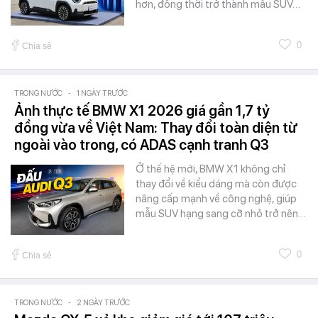
hơn, đồng thời trở thành mẫu SUV…
0
Chia sẻ
TRONG NƯỚC
-
1 NGÀY TRƯỚC
Ảnh thực tế BMW X1 2026 giá gần 1,7 tỷ
đồng vừa về Việt Nam: Thay đổi toàn diện từ
ngoài vào trong, có ADAS cạnh tranh Q3
Ở thế hệ mới, BMW X1 không chỉ
thay đổi về kiểu dáng mà còn được
nâng cấp mạnh về công nghệ, giúp
mẫu SUV hạng sang cỡ nhỏ trở nên…
0
Chia sẻ
TRONG NƯỚC
-
2 NGÀY TRƯỚC