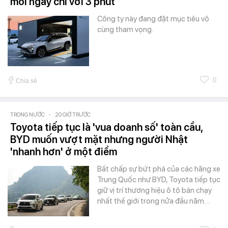
mỗi ngày chỉ với 3 phút
Công ty này đang đặt mục tiêu vô
cùng tham vọng.
0
Chia sẻ
TRONG NƯỚC
-
20 GIỜ TRƯỚC
Toyota tiếp tục là 'vua doanh số' toàn cầu,
BYD muốn vượt mặt nhưng người Nhật
'nhanh hơn' ở một điểm
Bất chấp sự bứt phá của các hãng xe
Trung Quốc như BYD, Toyota tiếp tục
giữ vị trí thương hiệu ô tô bán chạy
nhất thế giới trong nửa đầu năm…