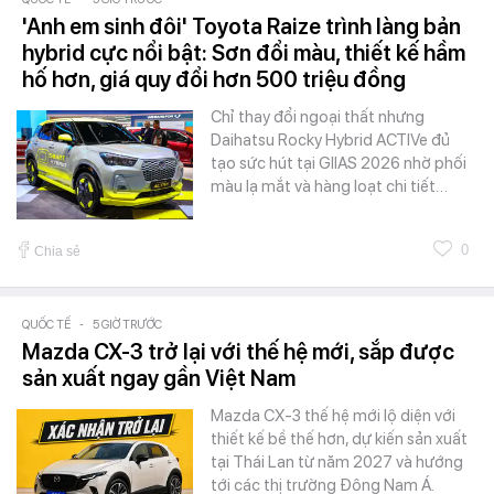
'Anh em sinh đôi' Toyota Raize trình làng bản
hybrid cực nổi bật: Sơn đổi màu, thiết kế hầm
hố hơn, giá quy đổi hơn 500 triệu đồng
Chỉ thay đổi ngoại thất nhưng
Daihatsu Rocky Hybrid ACTIVe đủ
tạo sức hút tại GIIAS 2026 nhờ phối
màu lạ mắt và hàng loạt chi tiết…
0
Chia sẻ
QUỐC TẾ
-
5 GIỜ TRƯỚC
Mazda CX-3 trở lại với thế hệ mới, sắp được
sản xuất ngay gần Việt Nam
Mazda CX-3 thế hệ mới lộ diện với
thiết kế bề thế hơn, dự kiến sản xuất
tại Thái Lan từ năm 2027 và hướng
tới các thị trường Đông Nam Á.