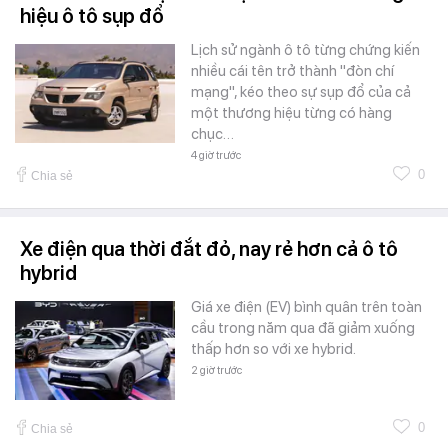
hiệu ô tô sụp đổ
Lịch sử ngành ô tô từng chứng kiến
nhiều cái tên trở thành "đòn chí
mạng", kéo theo sự sụp đổ của cả
một thương hiệu từng có hàng
chục…
4 giờ trước
0
Chia sẻ
Xe điện qua thời đắt đỏ, nay rẻ hơn cả ô tô
hybrid
Giá xe điện (EV) bình quân trên toàn
cầu trong năm qua đã giảm xuống
thấp hơn so với xe hybrid.
2 giờ trước
0
Chia sẻ