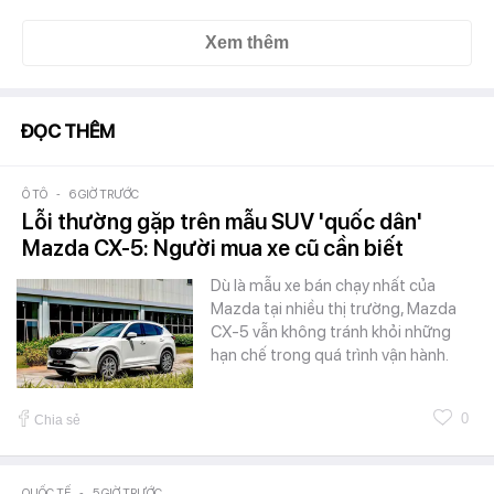
Xem thêm
ĐỌC THÊM
Ô TÔ
-
6 GIỜ TRƯỚC
Lỗi thường gặp trên mẫu SUV 'quốc dân'
Mazda CX-5: Người mua xe cũ cần biết
Dù là mẫu xe bán chạy nhất của
Mazda tại nhiều thị trường, Mazda
CX-5 vẫn không tránh khỏi những
hạn chế trong quá trình vận hành.
0
Chia sẻ
QUỐC TẾ
-
5 GIỜ TRƯỚC