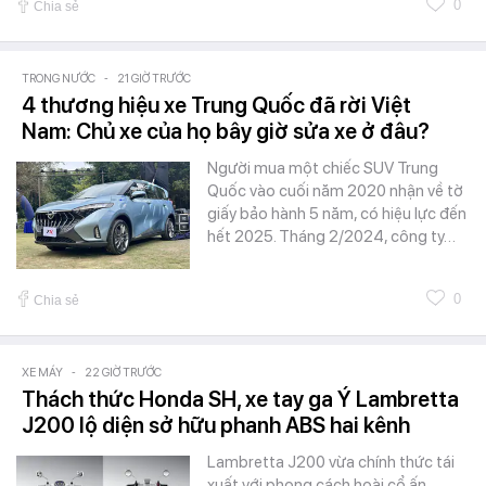
0
Chia sẻ
TRONG NƯỚC
-
21 GIỜ TRƯỚC
4 thương hiệu xe Trung Quốc đã rời Việt
Nam: Chủ xe của họ bây giờ sửa xe ở đâu?
Người mua một chiếc SUV Trung
Quốc vào cuối năm 2020 nhận về tờ
giấy bảo hành 5 năm, có hiệu lực đến
hết 2025. Tháng 2/2024, công ty…
0
Chia sẻ
XE MÁY
-
22 GIỜ TRƯỚC
Thách thức Honda SH, xe tay ga Ý Lambretta
J200 lộ diện sở hữu phanh ABS hai kênh
Lambretta J200 vừa chính thức tái
xuất với phong cách hoài cổ ấn