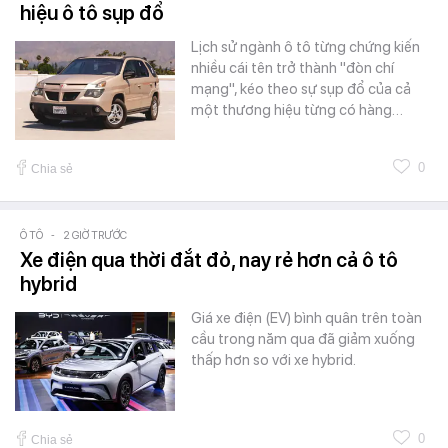
hiệu ô tô sụp đổ
Lịch sử ngành ô tô từng chứng kiến
nhiều cái tên trở thành "đòn chí
mạng", kéo theo sự sụp đổ của cả
một thương hiệu từng có hàng…
0
Chia sẻ
Ô TÔ
-
2 GIỜ TRƯỚC
Xe điện qua thời đắt đỏ, nay rẻ hơn cả ô tô
hybrid
Giá xe điện (EV) bình quân trên toàn
cầu trong năm qua đã giảm xuống
thấp hơn so với xe hybrid.
0
Chia sẻ