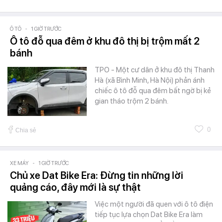
Ô TÔ
-
1 GIỜ TRƯỚC
Ô tô đỗ qua đêm ở khu đô thị bị trộm mất 2
bánh
TPO - Một cư dân ở khu đô thị Thanh
Hà (xã Bình Minh, Hà Nội) phản ánh
chiếc ô tô đỗ qua đêm bất ngờ bị kẻ
gian tháo trộm 2 bánh.
0
Chia sẻ
XE MÁY
-
1 GIỜ TRƯỚC
Chủ xe Dat Bike Era: Đừng tin những lời
quảng cáo, đây mới là sự thật
Việc một người đã quen với ô tô điện
tiếp tục lựa chọn Dat Bike Era làm