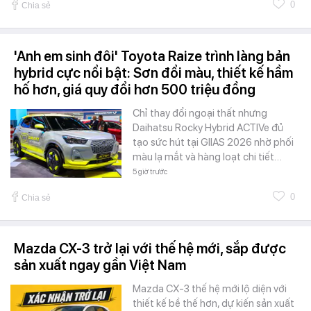
0
Chia sẻ
'Anh em sinh đôi' Toyota Raize trình làng bản
hybrid cực nổi bật: Sơn đổi màu, thiết kế hầm
hố hơn, giá quy đổi hơn 500 triệu đồng
Chỉ thay đổi ngoại thất nhưng
Daihatsu Rocky Hybrid ACTIVe đủ
tạo sức hút tại GIIAS 2026 nhờ phối
màu lạ mắt và hàng loạt chi tiết…
5 giờ trước
0
Chia sẻ
Mazda CX-3 trở lại với thế hệ mới, sắp được
sản xuất ngay gần Việt Nam
Mazda CX-3 thế hệ mới lộ diện với
thiết kế bề thế hơn, dự kiến sản xuất