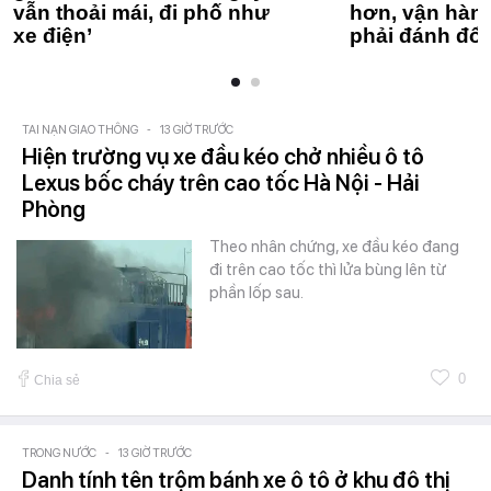
vẫn thoải mái, đi phố như
hơn, vận hàn
xe điện’
phải đánh đổi
TAI NẠN GIAO THÔNG
-
13 GIỜ TRƯỚC
Hiện trường vụ xe đầu kéo chở nhiều ô tô
Lexus bốc cháy trên cao tốc Hà Nội - Hải
Phòng
Theo nhân chứng, xe đầu kéo đang
đi trên cao tốc thì lửa bùng lên từ
phần lốp sau.
0
Chia sẻ
TRONG NƯỚC
-
13 GIỜ TRƯỚC
Danh tính tên trộm bánh xe ô tô ở khu đô thị