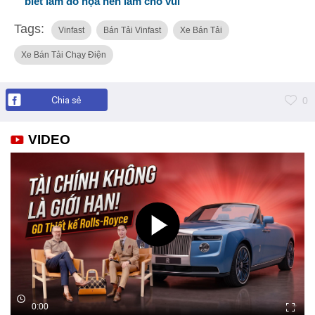
biết làm đồ họa nên làm cho vui'
Tags:
Vinfast
Bán Tải Vinfast
Xe Bán Tải
Xe Bán Tải Chạy Điện
Chia sẻ
0
VIDEO
0:00