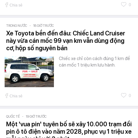
0
Chia sẻ
TRONG NƯỚC
-
18 GIỜ TRƯỚC
Xe Toyota bền đến đâu: Chiếc Land Cruiser
này vừa cán mốc 99 vạn km vẫn dùng động
cơ, hộp số nguyên bản
Chiếc xe chỉ còn cách đúng 1 km để
cán mốc 1 triệu km lưu hành.
0
Chia sẻ
QUỐC TẾ
-
19 GIỜ TRƯỚC
Một 'vua pin' tuyên bố sẽ xây 10.000 trạm đổi
pin ô tô điện vào năm 2028, phục vụ 1 triệu xe