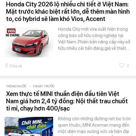
Honda City 2026 lộ nhiều chi tiết ở Việt Nam:
Mặt trước khác biệt rất lớn, dễ thêm màn hình
to, có hybrid sẽ làm khó Vios, Accent
Honda City mới vừa xuất hiện trong
công báo sở hữu công nghiệp tại
Việt Nam. Phiên bản nâng cấp này sở
hữu nhiều cải tiến đáng giá về thiết…
0
Chia sẻ
TRONG NƯỚC
-
1 NGÀY TRƯỚC
Xem thực tế MINI thuần điện đầu tiên Việt
Nam giá hơn 2,4 tỷ đồng: Nội thất trau chuốt
tỉ mỉ, chạy hơn 400/sạc
Không còn những đường nét bo tròn
quen thuộc, MINI Aceman mang đến
một diện mạo vuông vức và hiện đại