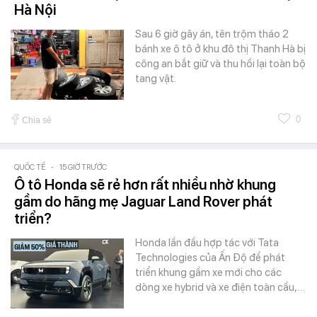
Hà Nội
Sau 6 giờ gây án, tên trộm tháo 2
bánh xe ô tô ở khu đô thị Thanh Hà bị
công an bắt giữ và thu hồi lại toàn bộ
tang vật.
0
Chia sẻ
QUỐC TẾ
-
15 GIỜ TRƯỚC
Ô tô Honda sẽ rẻ hơn rất nhiều nhờ khung
gầm do hãng mẹ Jaguar Land Rover phát
triển?
Honda lần đầu hợp tác với Tata
Technologies của Ấn Độ để phát
triển khung gầm xe mới cho các
dòng xe hybrid và xe điện toàn cầu,…