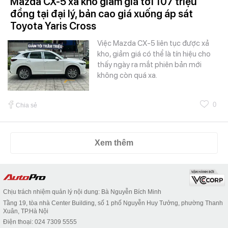
Mazda CX-5 xả kho giảm giá tới 107 triệu
đồng tại đại lý, bản cao giá xuống áp sát
Toyota Yaris Cross
Việc Mazda CX-5 liên tục được xả
kho, giảm giá có thể là tín hiệu cho
thấy ngày ra mắt phiên bản mới
không còn quá xa.
0
Chia sẻ
Xem thêm
Chịu trách nhiệm quản lý nội dung: Bà Nguyễn Bích Minh
Tầng 19, tòa nhà Center Building, số 1 phố Nguyễn Huy Tưởng, phường Thanh
Xuân, TP.Hà Nội
Điện thoại: 024 7309 5555