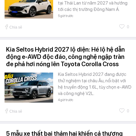
tại Thái Lan từ năm 2027 và hướng
tới các thị trường Đông Nam Á.
5 giờ trước
0
Chia sẻ
Kia Seltos Hybrid 2027 lộ diện: Hé lộ hệ dẫn
động e-AWD độc đáo, công nghệ ngập tràn
đe phả hơi nóng lên Toyota Corolla Cross
Kia Seltos Hybrid 2027 đang được
thử nghiệm tại châu Âu, nổi bật với
hệ truyền động 1.6L, tùy chọn e-AWD
và công nghệ V2L.
4 giờ trước
0
Chia sẻ
5 mẫu xe thất bại thảm hại khiến cả thương