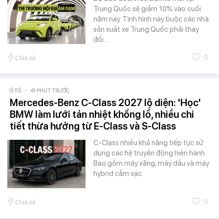
Trung Quốc sẽ giảm 10% vào cuối
năm nay. Tình hình này buộc các nhà
sản xuất xe Trung Quốc phải thay
đổi…
0
Chia sẻ
Ô TÔ
-
41 PHÚT TRƯỚC
Mercedes-Benz C-Class 2027 lộ diện: 'Học'
BMW làm lưới tản nhiệt khổng lồ, nhiều chi
tiết thừa hưởng từ E-Class và S-Class
C-Class nhiều khả năng tiếp tục sử
dụng các hệ truyền động hiện hành.
Bao gồm máy xăng, máy dầu và máy
hybrid cắm sạc.
0
Chia sẻ