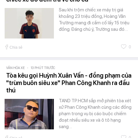
Sau khi trộm chiếc xe máy trị giá
khoảng 23 triệu đồng, Hoàng Văn
Trường mang đi cầm cố lấy 15 triệu
đồng. Đáng chú ý, Trường sau đó…
0
Chia sẻ
VĂN HÓA XE
-
13 PHÚT TRƯỚC
Tòa kêu gọi Huỳnh Xuân Vấn - đồng phạm của
"trùm buôn siêu xe" Phan Công Khanh ra đầu
thú
TAND TP.HCM sắp mở phiên tòa xét
xử Phan Công Khanh cùng các đồng
phạm trong vụ bị cáo buộc chiếm
đoạt nhiều siêu xe và ô tô hạng
sang…
0