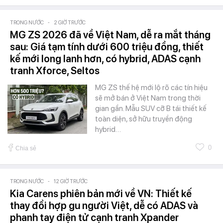
TRONG NƯỚC
-
2 GIỜ TRƯỚC
MG ZS 2026 đã về Việt Nam, dễ ra mắt tháng
sau: Giá tạm tính dưới 600 triệu đồng, thiết
kế mới long lanh hơn, có hybrid, ADAS cạnh
tranh Xforce, Seltos
MG ZS thế hệ mới lộ rõ các tín hiệu
sẽ mở bán ở Việt Nam trong thời
gian gần. Mẫu SUV cỡ B tái thiết kế
toàn diện, sở hữu truyền động
hybrid…
0
Chia sẻ
TRONG NƯỚC
-
12 GIỜ TRƯỚC
Kia Carens phiên bản mới về VN: Thiết kế
thay đổi hợp gu người Việt, dễ có ADAS và
phanh tay điện tử cạnh tranh Xpander