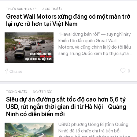
THỬ & ĐÁNH GIÁ XE
-
3 GIỜ TRƯỚC
Great Wall Motors xứng đáng có một màn trở
lại rực rỡ hơn tại Việt Nam
“Haval dừng bán rồi” — suy nghĩ này
khiến tôi dần quên Great Wall
Motors, và cũng chính là lý do tôi liều
sang Trung Quốc xem họ thực sự là…
0
Chia sẻ
TRONG NƯỚC
-
3 GIỜ TRƯỚC
Siêu dự án đường sắt tốc độ cao hơn 5,6 tỷ
USD, rút ngắn thời gian đi từ Hà Nội - Quảng
Ninh có diễn biến mới
UBND phường Uông Bí (tỉnh Quảng
Ninh) đã tổ chức chi trả tiền bồi