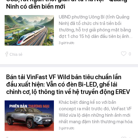
Ninh có diễn biến mới
UBND phường Uông Bí (tỉnh Quảng
Ninh) đã tổ chức chi trả tiền bồi
thường, hỗ trợ giải phóng mặt bằng
đợt 1 cho 15 hộ dân đầu tiên bị ảnh…
3 giờ trước
0
Chia sẻ
Bán tải VinFast VF Wild bản tiêu chuẩn lần
đầu xuất hiện: Vẫn có đèn Bi-LED, ghế lái
chỉnh cơ, lộ thông tin về hệ truyền động EREV
Khác biệt đáng kể so với bản
concept ra mắt trước đó, VinFast VF
Wild vừa lộ diện những hình ảnh mới
nhất mang đậm tính thương mại hóa.
3 giờ trước