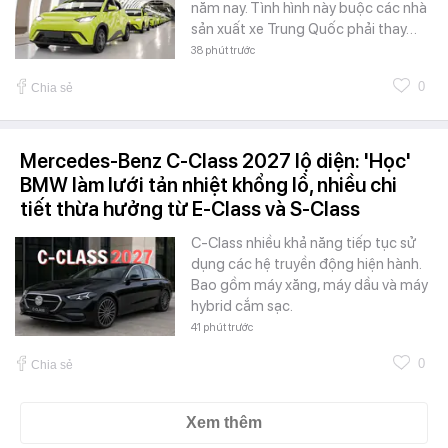
năm nay. Tình hình này buộc các nhà
sản xuất xe Trung Quốc phải thay…
38 phút trước
0
Chia sẻ
Mercedes-Benz C-Class 2027 lộ diện: 'Học'
BMW làm lưới tản nhiệt khổng lồ, nhiều chi
tiết thừa hưởng từ E-Class và S-Class
C-Class nhiều khả năng tiếp tục sử
dụng các hệ truyền động hiện hành.
Bao gồm máy xăng, máy dầu và máy
hybrid cắm sạc.
41 phút trước
0
Chia sẻ
Xem thêm