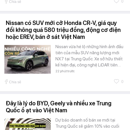
0
Chia sẻ
Nissan có SUV mới cỡ Honda CR-V, giá quy
đổi không quá 580 triệu đồng, động cơ điện
hoặc EREV, bán ở sát Việt Nam
Nissan vừa hé lộ những hình ảnh đầu
tiên của mẫu SUV năng lượng mới
NX7 tại Trung Quốc. Xe sở hữu thiết
kế hiện đại, công nghệ LiDAR tiên…
22 phút trước
0
Chia sẻ
Đây là lý do BYD, Geely và nhiều xe Trung
Quốc ồ ạt vào Việt Nam
Dự báo doanh số bán xe mới tại
Trung Quốc sẽ giảm 10% vào cuối