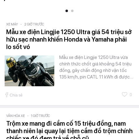
XE MÁY
-
2 GIỜ TRƯỚC
Mẫu xe điện Lingjie 1250 Ultra giá 54 triệu sở
hữu sạc nhanh khiến Honda và Yamaha phải
lo sốt vó
Mẫu xe điện Lingjie 1250 Ultra vừa
chính thức chốt giá khoảng 54 triệu
đồng, gây chấn động nhờ vận tốc
135 km/h, pin CATL 11 kWh đi được…
0
Chia sẻ
VĂN HÓA XE
-
1 GIỜ TRƯỚC
Trộm xe mang đi cầm cố 15 triệu đồng, nam
thanh niên lại quay lại tiệm cầm đồ trộm chính
chiếc xe đó đem trả về chỗ cũ