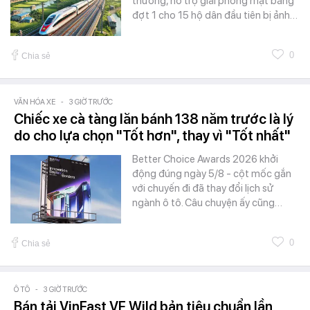
thường, hỗ trợ giải phóng mặt bằng
đợt 1 cho 15 hộ dân đầu tiên bị ảnh…
0
Chia sẻ
VĂN HÓA XE
-
3 GIỜ TRƯỚC
Chiếc xe cà tàng lăn bánh 138 năm trước là lý
do cho lựa chọn "Tốt hơn", thay vì "Tốt nhất"
Better Choice Awards 2026 khởi
động đúng ngày 5/8 - cột mốc gắn
với chuyến đi đã thay đổi lịch sử
ngành ô tô. Câu chuyện ấy cũng…
0
Chia sẻ
Ô TÔ
-
3 GIỜ TRƯỚC
Bán tải VinFast VF Wild bản tiêu chuẩn lần