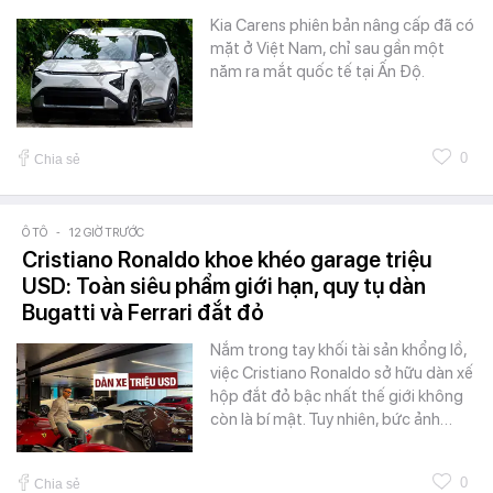
Kia Carens phiên bản nâng cấp đã có
mặt ở Việt Nam, chỉ sau gần một
năm ra mắt quốc tế tại Ấn Độ.
0
Chia sẻ
Ô TÔ
-
12 GIỜ TRƯỚC
Cristiano Ronaldo khoe khéo garage triệu
USD: Toàn siêu phẩm giới hạn, quy tụ dàn
Bugatti và Ferrari đắt đỏ
Nắm trong tay khối tài sản khổng lồ,
việc Cristiano Ronaldo sở hữu dàn xế
hộp đắt đỏ bậc nhất thế giới không
còn là bí mật. Tuy nhiên, bức ảnh…
0
Chia sẻ