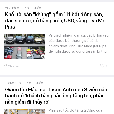
VĂN HÓA XE
-
1 GIỜ TRƯỚC
Khối tài sản "khủng" gồm 111 bất động sản,
dàn siêu xe, đồ hàng hiệu, USD, vàng... vụ Mr
Pips
Về trách nhiệm dân sự, các bị hại yêu
cầu được bồi thường số tiền bị
chiếm đoạt. Phó Đức Nam (Mr Pips)
đề nghị được sử dụng tài sản bị thu…
0
Chia sẻ
TRONG NƯỚC
-
1 GIỜ TRƯỚC
Giám đốc Hậu mãi Tasco Auto nêu 3 việc cấp
bách để ‘khách hàng hài lòng tăng lên, phàn
nàn giảm đi thấy rõ’
Phía sau tốc độ tăng trưởng của