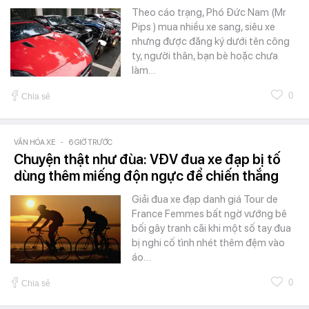
Theo cáo trạng, Phó Đức Nam (Mr
Pips ) mua nhiều xe sang, siêu xe
nhưng được đăng ký dưới tên công
ty, người thân, bạn bè hoặc chưa
làm…
0
Chia sẻ
VĂN HÓA XE
-
6 GIỜ TRƯỚC
Chuyện thật như đùa: VĐV đua xe đạp bị tố
dùng thêm miếng độn ngực để chiến thắng
Giải đua xe đạp danh giá Tour de
France Femmes bất ngờ vướng bê
bối gây tranh cãi khi một số tay đua
bị nghi cố tình nhét thêm đệm vào
áo…
0
Chia sẻ