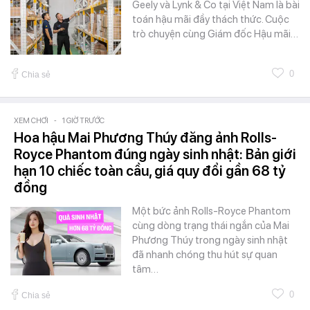
Geely và Lynk & Co tại Việt Nam là bài
toán hậu mãi đầy thách thức. Cuộc
trò chuyện cùng Giám đốc Hậu mãi…
0
Chia sẻ
XEM CHƠI
-
1 GIỜ TRƯỚC
Hoa hậu Mai Phương Thúy đăng ảnh Rolls-
Royce Phantom đúng ngày sinh nhật: Bản giới
hạn 10 chiếc toàn cầu, giá quy đổi gần 68 tỷ
đồng
Một bức ảnh Rolls-Royce Phantom
cùng dòng trạng thái ngắn của Mai
Phương Thúy trong ngày sinh nhật
đã nhanh chóng thu hút sự quan
tâm…
0
Chia sẻ