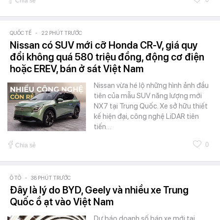
Chia sẻ
QUỐC TẾ
-
22 PHÚT TRƯỚC
Nissan có SUV mới cỡ Honda CR-V, giá quy
đổi không quá 580 triệu đồng, động cơ điện
hoặc EREV, bán ở sát Việt Nam
Nissan vừa hé lộ những hình ảnh đầu
tiên của mẫu SUV năng lượng mới
NX7 tại Trung Quốc. Xe sở hữu thiết
kế hiện đại, công nghệ LiDAR tiên
tiến…
0
Chia sẻ
Ô TÔ
-
38 PHÚT TRƯỚC
Đây là lý do BYD, Geely và nhiều xe Trung
Quốc ồ ạt vào Việt Nam
Dự báo doanh số bán xe mới tại