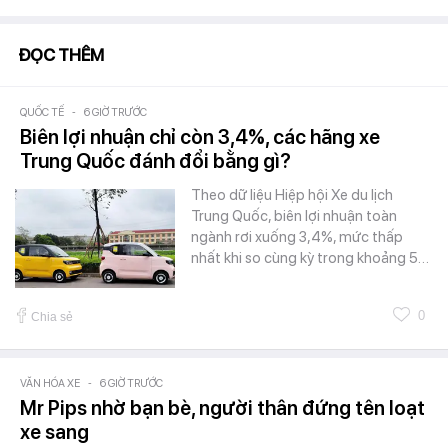
ĐỌC THÊM
QUỐC TẾ
-
6 GIỜ TRƯỚC
Biên lợi nhuận chỉ còn 3,4%, các hãng xe
Trung Quốc đánh đổi bằng gì?
Theo dữ liệu Hiệp hội Xe du lịch
Trung Quốc, biên lợi nhuận toàn
ngành rơi xuống 3,4%, mức thấp
nhất khi so cùng kỳ trong khoảng 5…
0
Chia sẻ
VĂN HÓA XE
-
6 GIỜ TRƯỚC
Mr Pips nhờ bạn bè, người thân đứng tên loạt
xe sang