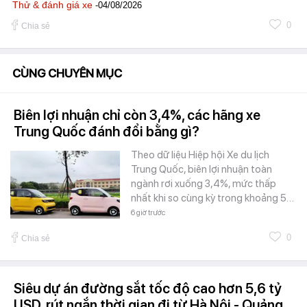
Thử & đánh giá xe
-04/08/2026
0
Chia sẻ
CÙNG CHUYÊN MỤC
Biên lợi nhuận chỉ còn 3,4%, các hãng xe
Trung Quốc đánh đổi bằng gì?
Theo dữ liệu Hiệp hội Xe du lịch
Trung Quốc, biên lợi nhuận toàn
ngành rơi xuống 3,4%, mức thấp
nhất khi so cùng kỳ trong khoảng 5…
6 giờ trước
0
Chia sẻ
Siêu dự án đường sắt tốc độ cao hơn 5,6 tỷ
USD, rút ngắn thời gian đi từ Hà Nội - Quảng