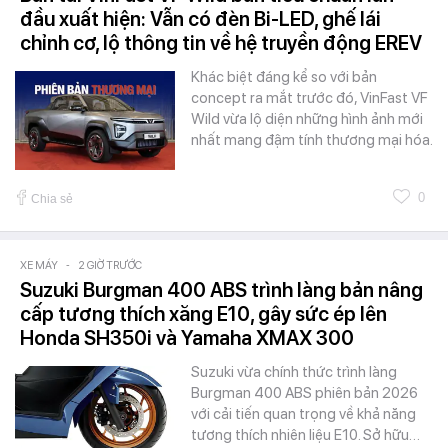
đầu xuất hiện: Vẫn có đèn Bi-LED, ghế lái
chỉnh cơ, lộ thông tin về hệ truyền động EREV
Khác biệt đáng kể so với bản
concept ra mắt trước đó, VinFast VF
Wild vừa lộ diện những hình ảnh mới
nhất mang đậm tính thương mại hóa.
0
Chia sẻ
XE MÁY
-
2 GIỜ TRƯỚC
Suzuki Burgman 400 ABS trình làng bản nâng
cấp tương thích xăng E10, gây sức ép lên
Honda SH350i và Yamaha XMAX 300
Suzuki vừa chính thức trình làng
Burgman 400 ABS phiên bản 2026
với cải tiến quan trọng về khả năng
tương thích nhiên liệu E10. Sở hữu…