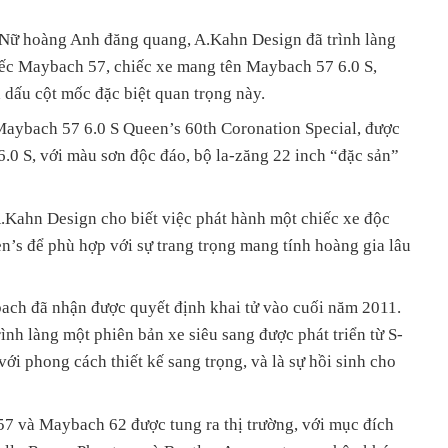
Nữ hoàng Anh đăng quang, A.Kahn Design đã trình làng
iếc Maybach 57, chiếc xe mang tên Maybach 57 6.0 S,
h dấu cột mốc đặc biệt quan trọng này.
 Maybach 57 6.0 S Queen’s 60th Coronation Special, được
6.0 S, với màu sơn độc đáo, bộ la-zăng 22 inch “đặc sản”
A.Kahn Design cho biết việc phát hành một chiếc xe độc
’s để phù hợp với sự trang trọng mang tính hoàng gia lâu
bach đã nhận được quyết định khai tử vào cuối năm 2011.
nh làng một phiên bản xe siêu sang được phát triển từ S-
ới phong cách thiết kế sang trọng, và là sự hồi sinh cho
7 và Maybach 62 được tung ra thị trường, với mục đích