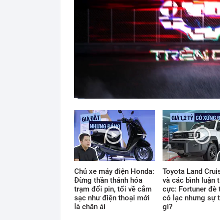
Current
Duration
Time
0:11
/
12:33
Chủ xe máy điện Honda:
Toyota Land Cruis
Đừng thần thánh hóa
và các bình luận t
trạm đổi pin, tối về cắm
cực: Fortuner đè 
sạc như điện thoại mới
có lạc nhưng sự t
là chân ái
gì?