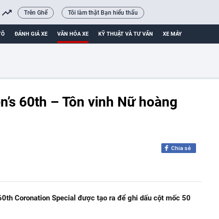
Trên Ghế
Tôi làm thật Bạn hiểu thấu
TÔ
ĐÁNH GIÁ XE
VĂN HÓA XE
KỸ THUẬT VÀ TƯ VẤN
XE MÁY
’s 60th – Tôn vinh Nữ hoàng
Chia sẻ
0th Coronation Special được tạo ra để ghi dấu cột mốc 50