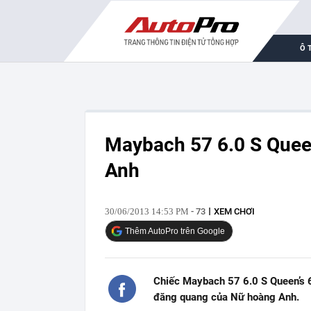
Ô 
Maybach 57 6.0 S Queen
Anh
30/06/2013 14:53 PM
- 73
XEM CHƠI
Thêm AutoPro trên Google
Chiếc Maybach 57 6.0 S Queen’s 6
đăng quang của Nữ hoàng Anh.