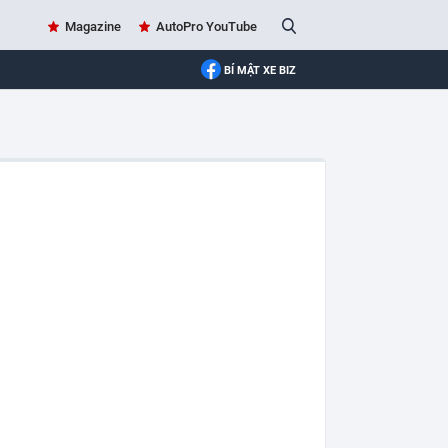
Magazine
AutoPro YouTube
BÍ MẬT XE BIZ