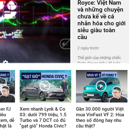
Royce: Việt Nam
và những chuyện
chưa kể về cá
nhân hóa cho giới
siêu giàu toàn
cầu
2 ngày trước
Thế giới của những chiếc
Rolls-Royce triệu đô luôn
HD
Auto
phủ một lớp màn bí ẩn khiến
công chúng tò mò. Ở đó, giá
trị không nằm ở những khối
động cơ gầm rú hay logo
lấp lánh, mà ẩn giấu trong
những tiêu chuẩn chế tác
khắt khe thách thức mọi giới
er FJ
Xem nhanh Lynk & Co
Gần 30.000 người Việt
hạn thông thường của thế
iêu
03: dưới 799 triệu, 1.5
mua VinFast VF 2: Hùa
giới vật chất.
tem, dễ
Turbo và 7 DCT có đủ
theo số đông hay nhu
hật là
"gạt giò" Honda Civic?
cầu thật?