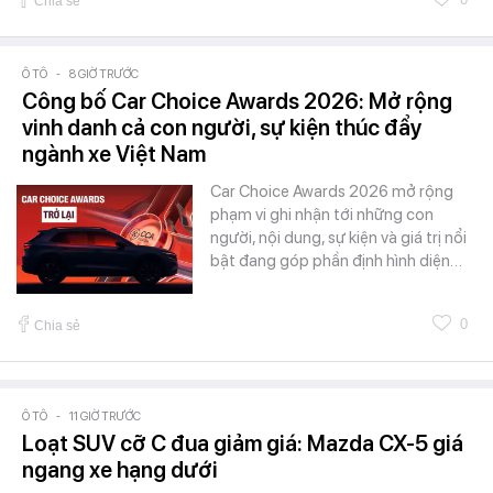
Chia sẻ
Ô TÔ
-
8 GIỜ TRƯỚC
Công bố Car Choice Awards 2026: Mở rộng
vinh danh cả con người, sự kiện thúc đẩy
ngành xe Việt Nam
Car Choice Awards 2026 mở rộng
phạm vi ghi nhận tới những con
người, nội dung, sự kiện và giá trị nổi
bật đang góp phần định hình diện…
0
Chia sẻ
Ô TÔ
-
11 GIỜ TRƯỚC
Loạt SUV cỡ C đua giảm giá: Mazda CX-5 giá
ngang xe hạng dưới