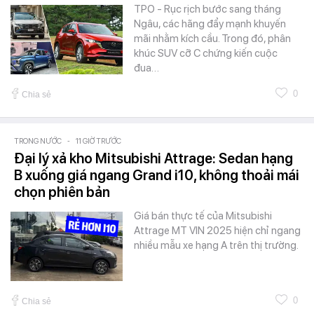
TPO - Rục rịch bước sang tháng
Ngâu, các hãng đẩy mạnh khuyến
mãi nhằm kích cầu. Trong đó, phân
khúc SUV cỡ C chứng kiến cuộc
đua…
0
Chia sẻ
TRONG NƯỚC
-
11 GIỜ TRƯỚC
Đại lý xả kho Mitsubishi Attrage: Sedan hạng
B xuống giá ngang Grand i10, không thoải mái
chọn phiên bản
Giá bán thực tế của Mitsubishi
Attrage MT VIN 2025 hiện chỉ ngang
nhiều mẫu xe hạng A trên thị trường.
0
Chia sẻ