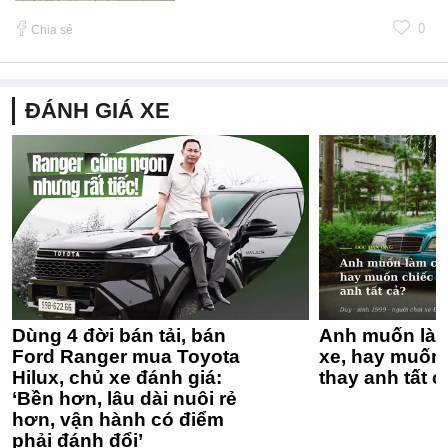
0
Chia sẻ
ĐÁNH GIÁ XE
Dùng 4 đời bán tải, bán
Anh muốn làm
Ford Ranger mua Toyota
xe, hay muốn 
Hilux, chủ xe đánh giá:
thay anh tất c
‘Bền hơn, lâu dài nuôi rẻ
hơn, vận hành có điểm
phải đánh đổi’