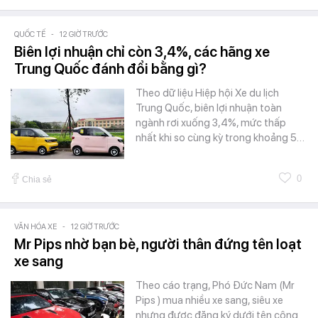
QUỐC TẾ
-
12 GIỜ TRƯỚC
Biên lợi nhuận chỉ còn 3,4%, các hãng xe
Trung Quốc đánh đổi bằng gì?
Theo dữ liệu Hiệp hội Xe du lịch
Trung Quốc, biên lợi nhuận toàn
ngành rơi xuống 3,4%, mức thấp
nhất khi so cùng kỳ trong khoảng 5…
0
Chia sẻ
VĂN HÓA XE
-
12 GIỜ TRƯỚC
Mr Pips nhờ bạn bè, người thân đứng tên loạt
xe sang
Theo cáo trạng, Phó Đức Nam (Mr
Pips ) mua nhiều xe sang, siêu xe
nhưng được đăng ký dưới tên công