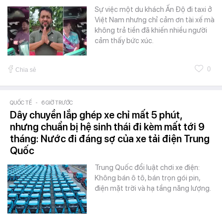
Sự việc một du khách Ấn Độ đi taxi ở
Việt Nam nhưng chỉ cảm ơn tài xế mà
không trả tiền đã khiến nhiều người
cảm thấy bức xúc.
0
Chia sẻ
QUỐC TẾ
-
6 GIỜ TRƯỚC
Dây chuyền lắp ghép xe chỉ mất 5 phút,
nhưng chuẩn bị hệ sinh thái đi kèm mất tới 9
tháng: Nước đi đáng sợ của xe tải điện Trung
Quốc
Trung Quốc đổi luật chơi xe điện:
Không bán ô tô, bán trọn gói pin,
điện mặt trời và hạ tầng năng lượng.