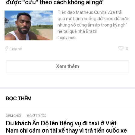
được "cứu" theo cách không ai ngờ
Tiền đạo Matheus Cunha vừa trải
qua một tình huống dở khóc dở cười
nhưng vô cùng ấm áp trong kỳ nghỉ
hè tại quê nhà Brazil
4 ngày trước
0
Chia sẻ
Xem thêm
ĐỌC THÊM
XEM CHƠI
-
6 GIỜ TRƯỚC
Du khách Ấn Độ lên tiếng vụ đi taxi ở Việt
Nam chỉ cảm ơn tài xế thay vì trả tiền cuốc xe