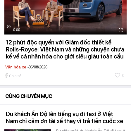
0:00
12 phút độc quyền với Giám đốc thiết kế
Rolls-Royce: Việt Nam và những chuyện chưa
kể về cá nhân hóa cho giới siêu giàu toàn cầu
Văn hóa xe
-06/08/2026
0
Chia sẻ
CÙNG CHUYÊN MỤC
Du khách Ấn Độ lên tiếng vụ đi taxi ở Việt
Nam chỉ cảm ơn tài xế thay vì trả tiền cuốc xe
Sự việc một du khách Ấn Độ đi taxi ở