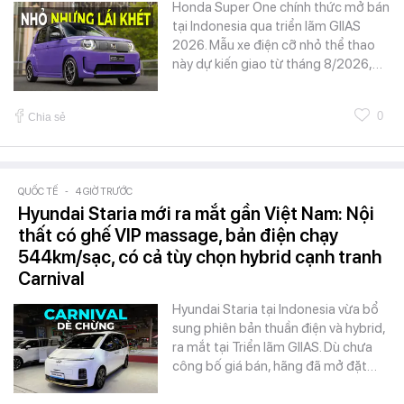
Honda Super One chính thức mở bán
tại Indonesia qua triển lãm GIIAS
2026. Mẫu xe điện cỡ nhỏ thể thao
này dự kiến giao từ tháng 8/2026,…
0
Chia sẻ
QUỐC TẾ
-
4 GIỜ TRƯỚC
Hyundai Staria mới ra mắt gần Việt Nam: Nội
thất có ghế VIP massage, bản điện chạy
544km/sạc, có cả tùy chọn hybrid cạnh tranh
Carnival
Hyundai Staria tại Indonesia vừa bổ
sung phiên bản thuần điện và hybrid,
ra mắt tại Triển lãm GIIAS. Dù chưa
công bố giá bán, hãng đã mở đặt…