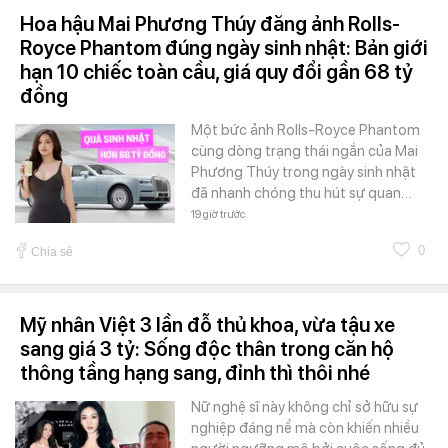
Hoa hậu Mai Phương Thúy đăng ảnh Rolls-
Royce Phantom đúng ngày sinh nhật: Bản giới
hạn 10 chiếc toàn cầu, giá quy đổi gần 68 tỷ
đồng
Một bức ảnh Rolls-Royce Phantom
cùng dòng trạng thái ngắn của Mai
Phương Thúy trong ngày sinh nhật
đã nhanh chóng thu hút sự quan…
19 giờ trước
0
Chia sẻ
Mỹ nhân Việt 3 lần đỗ thủ khoa, vừa tậu xe
sang giá 3 tỷ: Sống độc thân trong căn hộ
thông tầng hạng sang, đỉnh thì thôi nhé
Nữ nghệ sĩ này không chỉ sở hữu sự
nghiệp đáng nể mà còn khiến nhiều