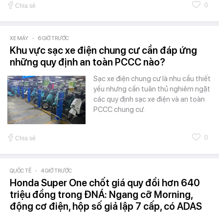
0
Chia sẻ
XE MÁY
-
6 GIỜ TRƯỚC
Khu vực sạc xe điện chung cư cần đáp ứng
những quy định an toàn PCCC nào?
Sạc xe điện chung cư là nhu cầu thiết
yếu nhưng cần tuân thủ nghiêm ngặt
các quy định sạc xe điện và an toàn
PCCC chung cư.
0
Chia sẻ
QUỐC TẾ
-
4 GIỜ TRƯỚC
Honda Super One chốt giá quy đổi hơn 640
triệu đồng trong ĐNÁ: Ngang cỡ Morning,
động cơ điện, hộp số giả lập 7 cấp, có ADAS