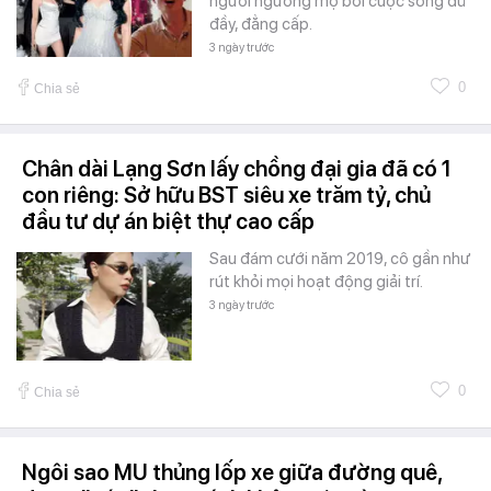
người ngưỡng mộ bởi cuộc sống đủ
đầy, đẳng cấp.
3 ngày trước
0
Chia sẻ
Chân dài Lạng Sơn lấy chồng đại gia đã có 1
con riêng: Sở hữu BST siêu xe trăm tỷ, chủ
đầu tư dự án biệt thự cao cấp
Sau đám cưới năm 2019, cô gần như
rút khỏi mọi hoạt động giải trí.
3 ngày trước
0
Chia sẻ
Ngôi sao MU thủng lốp xe giữa đường quê,