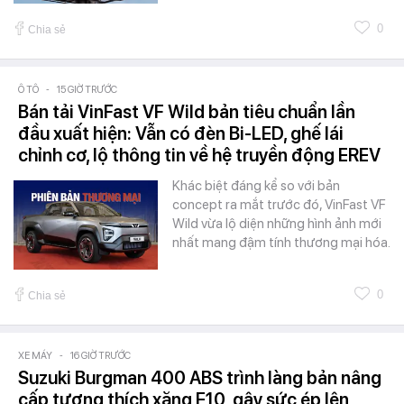
0
Chia sẻ
Ô TÔ
-
15 GIỜ TRƯỚC
Bán tải VinFast VF Wild bản tiêu chuẩn lần
đầu xuất hiện: Vẫn có đèn Bi-LED, ghế lái
chỉnh cơ, lộ thông tin về hệ truyền động EREV
Khác biệt đáng kể so với bản
concept ra mắt trước đó, VinFast VF
Wild vừa lộ diện những hình ảnh mới
nhất mang đậm tính thương mại hóa.
0
Chia sẻ
XE MÁY
-
16 GIỜ TRƯỚC
Suzuki Burgman 400 ABS trình làng bản nâng
cấp tương thích xăng E10, gây sức ép lên