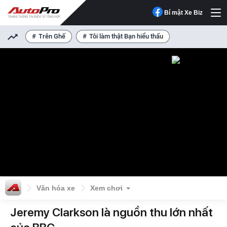
Bí mật Xe Biz
Trên Ghế
Tôi làm thật Bạn hiểu thấu
Văn hóa xe
Xem chơi
Jeremy Clarkson là nguồn thu lớn nhất