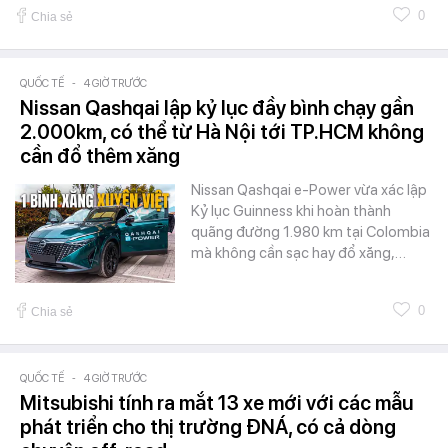
0
Chia sẻ
QUỐC TẾ
-
4 GIỜ TRƯỚC
Nissan Qashqai lập kỷ lục đầy bình chạy gần
2.000km, có thể từ Hà Nội tới TP.HCM không
cần đổ thêm xăng
Nissan Qashqai e-Power vừa xác lập
Kỷ lục Guinness khi hoàn thành
quãng đường 1.980 km tại Colombia
mà không cần sạc hay đổ xăng,…
0
Chia sẻ
QUỐC TẾ
-
4 GIỜ TRƯỚC
Mitsubishi tính ra mắt 13 xe mới với các mẫu
phát triển cho thị trường ĐNÁ, có cả dòng