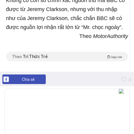
Không có con số chính xác nguồn thu mà BBC có
được từ Jeremy Clarkson, nhưng với thu nhập
như của Jeremy Clarkson, chắc chắn BBC sẽ có
được nguồn lợi nhận rất lớn từ “Mr. chọc ngoáy”.
Theo
MotorAuthority
Theo
Trí Thức Trẻ
Copy link
Chia sẻ
0