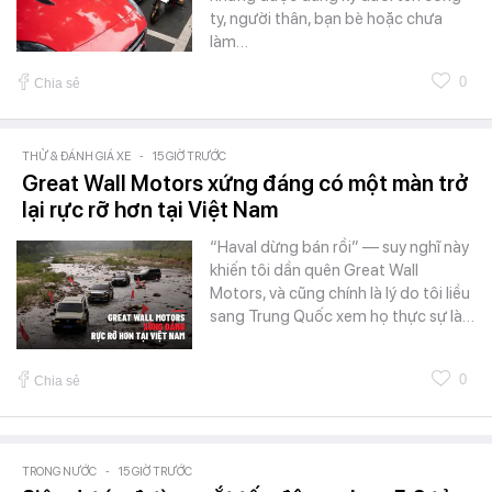
ty, người thân, bạn bè hoặc chưa
làm…
0
Chia sẻ
THỬ & ĐÁNH GIÁ XE
-
15 GIỜ TRƯỚC
Great Wall Motors xứng đáng có một màn trở
lại rực rỡ hơn tại Việt Nam
“Haval dừng bán rồi” — suy nghĩ này
khiến tôi dần quên Great Wall
Motors, và cũng chính là lý do tôi liều
sang Trung Quốc xem họ thực sự là…
0
Chia sẻ
TRONG NƯỚC
-
15 GIỜ TRƯỚC