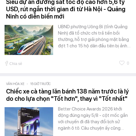
Siêu dự án đường sắt tốc độ cao hơn 5,6 tỷ
USD, rút ngắn thời gian đi từ Hà Nội - Quảng
Ninh có diễn biến mới
UBND phường Uông Bí (tỉnh Quảng
Ninh) đã tổ chức chi trả tiền bồi
thường, hỗ trợ giải phóng mặt bằng
đợt 1 cho 15 hộ dân đầu tiên bị ảnh…
0
Chia sẻ
VĂN HÓA XE
-
15 GIỜ TRƯỚC
Chiếc xe cà tàng lăn bánh 138 năm trước là lý
do cho lựa chọn "Tốt hơn", thay vì "Tốt nhất"
Better Choice Awards 2026 khởi
động đúng ngày 5/8 - cột mốc gắn
với chuyến đi đã thay đổi lịch sử
ngành ô tô. Câu chuyện ấy cũng…