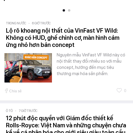
TRONG NƯỚC
-
6 GIỜ TRƯỚC
Lộ rõ khoang nội thất của VinFast VF Wild:
Không có HUD, ghế chỉnh cơ, màn hình cảm
ứng nhỏ hơn bản concept
Nguyên mẫu VinFast VF Wild này có
nội thất thay đổi nhiều so với mẫu
concept, hướng đến mục tiêu
thương mại hóa sản phẩm.
0
Chia sẻ
Ô TÔ
-
7 GIỜ TRƯỚC
12 phút độc quyền với Giám đốc thiết kế
Rolls-Royce: Việt Nam và những chuyện chưa
kể về cá nhân hóa cho giới siêu giàu toàn cầu