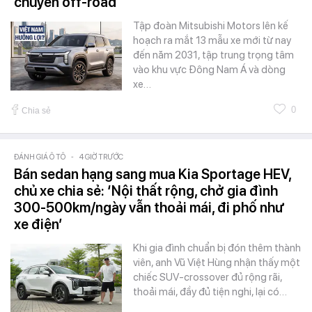
chuyên off-road
Tập đoàn Mitsubishi Motors lên kế
hoạch ra mắt 13 mẫu xe mới từ nay
đến năm 2031, tập trung trọng tâm
vào khu vực Đông Nam Á và dòng
xe…
0
Chia sẻ
ĐÁNH GIÁ Ô TÔ
-
4 GIỜ TRƯỚC
Bán sedan hạng sang mua Kia Sportage HEV,
chủ xe chia sẻ: ‘Nội thất rộng, chở gia đình
300-500km/ngày vẫn thoải mái, đi phố như
xe điện’
Khi gia đình chuẩn bị đón thêm thành
viên, anh Vũ Việt Hùng nhận thấy một
chiếc SUV-crossover đủ rộng rãi,
thoải mái, đầy đủ tiện nghi, lại có…