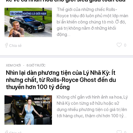
Thế giới của những chiếc Rolls-
Royce triệu đô luôn phủ một lớp màn
bí ẩn khiến công chúng tò mò. Ở đó,
giá trị không nằm ở những khối
động…
0
Chia sẻ
XEM CHƠI
-
8 GIỜ TRƯỚC
Nhìn lại dàn phương tiện của Lý Nhã Kỳ: Ít
nhưng chất, từ Rolls-Royce Ghost đến du
thuyền hơn 100 tỷ đồng
Không chỉ gắn với hình ảnh xa hoa, Lý
Nhã Kỳ còn từng sở hữu hoặc sử
dụng nhiều phương tiện có giá trị lên
tới hàng chục, thậm chí hơn 100 tỷ…
0