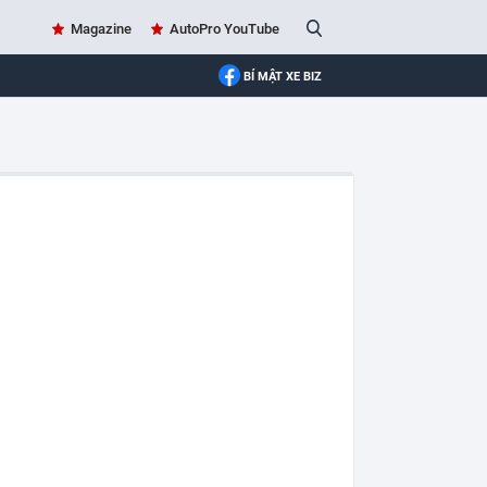
Magazine
AutoPro YouTube
BÍ MẬT XE BIZ