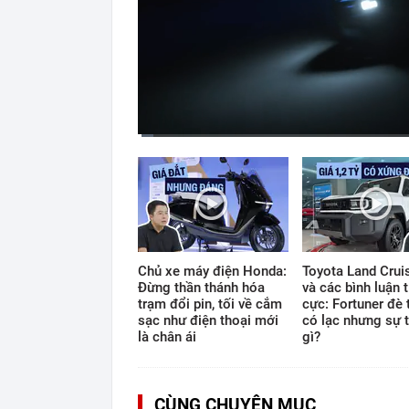
Current
Duration
Time
0:07
/
12:33
Chủ xe máy điện Honda:
Toyota Land Cruis
Đừng thần thánh hóa
và các bình luận t
trạm đổi pin, tối về cắm
cực: Fortuner đè 
sạc như điện thoại mới
có lạc nhưng sự t
là chân ái
gì?
CÙNG CHUYÊN MỤC