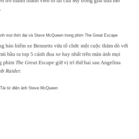
 trở thành thành viên tổ lái của Mỹ trong giải đua mở
.
ảnh mọi thời đại và Steve McQueen trong phim The Great Escape
ãng bảo hiểm xe Bennetts vừa tổ chức một cuộc thăm dò với
mù bầu ra top 5 cảnh đua xe hay nhất trên màn ảnh mọi
ng phim
The Great Escape
giữ vị trí thứ hai sau Angelina
mb Raider.
Tài tử điện ảnh Steve McQueen