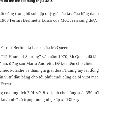
ểm có thể lên tới hàng triệu USD.
ối cùng trong bộ sưu tập quý giá của tay đua lừng danh
 1963 Ferrari Berlinetta Lusso của McQueen cũng được
Ferrari Berlinetta Lusso của McQueen
ử “12 Hours of Sebring” vào năm 1970, McQueen đã lái
hứ hai, đứng sau Mario Andretti. Để kỷ niệm cho chiến
chiếc Porsche và tham gia giải đua F1 cùng tay lái đồng
n vị trí đầu bảng cho tới phút cuối cùng đã bị vượt mặt
Ferrari.
g cơ dung tích 3,0L với 8 xi-lanh cho công suất 350 mã
22 km/h nhờ có trọng lượng nhẹ xấp xỉ 635 kg.