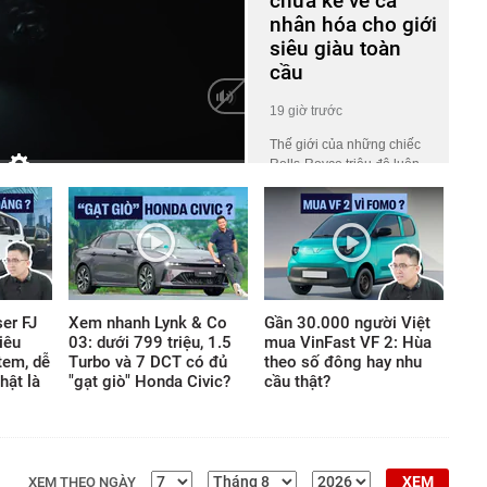
chưa kể về cá
nhân hóa cho giới
siêu giàu toàn
cầu
19 giờ trước
Thế giới của những chiếc
Rolls-Royce triệu đô luôn
HD
Auto
phủ một lớp màn bí ẩn khiến
công chúng tò mò. Ở đó, giá
trị không nằm ở những khối
động cơ gầm rú hay logo
lấp lánh, mà ẩn giấu trong
những tiêu chuẩn chế tác
khắt khe thách thức mọi giới
er FJ
Xem nhanh Lynk & Co
Gần 30.000 người Việt
hạn thông thường của thế
iêu
03: dưới 799 triệu, 1.5
mua VinFast VF 2: Hùa
giới vật chất.
tem, dễ
Turbo và 7 DCT có đủ
theo số đông hay nhu
hật là
"gạt giò" Honda Civic?
cầu thật?
XEM
XEM THEO NGÀY