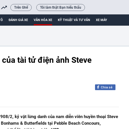
Trên Ghế
Tôi làm thật Bạn hiểu thấu
TÔ
ĐÁNH GIÁ XE
VĂN HÓA XE
KỸ THUẬT VÀ TƯ VẤN
XE MÁY
của tài tử điện ảnh Steve
Chia sẻ
 908/2, kỷ vật lừng danh của nam diễn viên huyền thoại Steve
Bonhams & Butterfields tại Pebble Beach Concours,