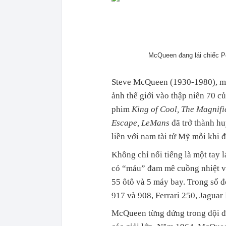
McQueen đang lái chiếc Po
Steve McQueen (1930-1980), một
ảnh thế giới vào thập niên 70 c
phim
King of Cool, The Magnifi
Escape, LeMans
đã trở thành h
liền với nam tài tử Mỹ mỗi khi đ
Không chỉ nổi tiếng là một tay
có “máu” đam mê cuồng nhiệt vớ
55 ôtô và 5 máy bay. Trong số 
917 và 908, Ferrari 250, Jagua
McQueen từng đứng trong đội đu