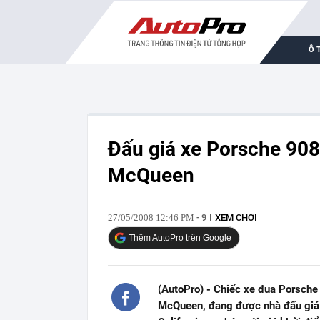
Ô 
Đấu giá xe Porsche 908 
McQueen
27/05/2008 12:46 PM
- 9
XEM CHƠI
Thêm AutoPro trên Google
(AutoPro) - Chiếc xe đua Porsche
McQueen, đang được nhà đấu giá 