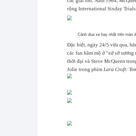
các giải lớn. Năm 1964, McQueen
rộng International Sixday Trials
Cảnh đua xe hay nhất trên màn 
Đặc biệt, ngày 24/5 vừa qua, h
các fan hâm mộ ở "xứ sở sương 
thời đại và Steve McQueen tro
Jolie trong phim
Lara Croft: To