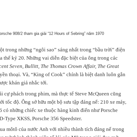
rsche 908/2 tham gia giải “12 Hours of Sebring” năm 1970
 trong những “ngôi sao” sáng nhất trong “bầu trời” điện
ủa thế kỷ 20. Những vai diễn đặc biệt của ông trong các
cent Seven, Bullitt, The Thomas Crown Affair, The Great
uyền thoại
.
Và, “King of Cook” chính là biệt danh luôn gắn
ược khán giả nhắc tới.
 lái cự phách trong phim, mà thực tế Steve McQueen cũng
i tốc độ. Ông sở hữu một bộ sưu tập đáng nể: 210 xe máy,
đó có những chiếc xe thuộc hàng kinh điển như Porsche
r D-Type XKSS, Porsche 356 Speedster.
a môtô của nước Anh với nhiều thành tích đáng nể trong