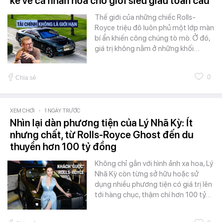
kể về cá nhân hóa cho giới siêu giàu toàn cầu
Thế giới của những chiếc Rolls-
Royce triệu đô luôn phủ một lớp màn
bí ẩn khiến công chúng tò mò. Ở đó,
giá trị không nằm ở những khối…
0
Chia sẻ
XEM CHƠI
-
1 NGÀY TRƯỚC
Nhìn lại dàn phương tiện của Lý Nhã Kỳ: Ít
nhưng chất, từ Rolls-Royce Ghost đến du
thuyền hơn 100 tỷ đồng
Không chỉ gắn với hình ảnh xa hoa, Lý
Nhã Kỳ còn từng sở hữu hoặc sử
dụng nhiều phương tiện có giá trị lên
tới hàng chục, thậm chí hơn 100 tỷ…