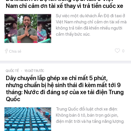
Nam chỉ cảm ơn tài xế thay vì trả tiền cuốc xe
Sự việc một du khách Ấn Độ đi taxi ở
Việt Nam nhưng chỉ cảm ơn tài xế mà
không trả tiền đã khiến nhiều người
cảm thấy bức xúc.
0
Chia sẻ
QUỐC TẾ
-
15 GIỜ TRƯỚC
Dây chuyền lắp ghép xe chỉ mất 5 phút,
nhưng chuẩn bị hệ sinh thái đi kèm mất tới 9
tháng: Nước đi đáng sợ của xe tải điện Trung
Quốc
Trung Quốc đổi luật chơi xe điện:
Không bán ô tô, bán trọn gói pin,
điện mặt trời và hạ tầng năng lượng.