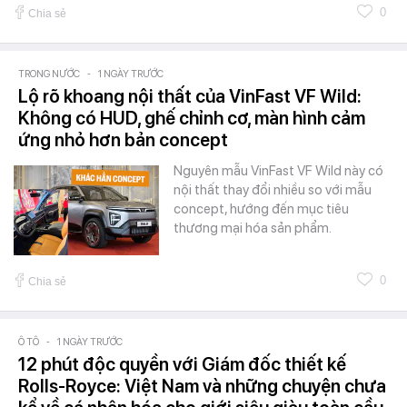
0
Chia sẻ
TRONG NƯỚC
-
1 NGÀY TRƯỚC
Lộ rõ khoang nội thất của VinFast VF Wild:
Không có HUD, ghế chỉnh cơ, màn hình cảm
ứng nhỏ hơn bản concept
Nguyên mẫu VinFast VF Wild này có
nội thất thay đổi nhiều so với mẫu
concept, hướng đến mục tiêu
thương mại hóa sản phẩm.
0
Chia sẻ
Ô TÔ
-
1 NGÀY TRƯỚC
12 phút độc quyền với Giám đốc thiết kế
Rolls-Royce: Việt Nam và những chuyện chưa