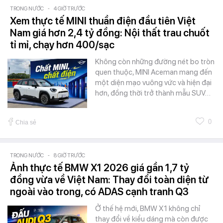
TRONG NƯỚC
-
4 GIỜ TRƯỚC
Xem thực tế MINI thuần điện đầu tiên Việt
Nam giá hơn 2,4 tỷ đồng: Nội thất trau chuốt
tỉ mỉ, chạy hơn 400/sạc
Không còn những đường nét bo tròn
quen thuộc, MINI Aceman mang đến
một diện mạo vuông vức và hiện đại
hơn, đồng thời trở thành mẫu SUV…
0
Chia sẻ
TRONG NƯỚC
-
8 GIỜ TRƯỚC
Ảnh thực tế BMW X1 2026 giá gần 1,7 tỷ
đồng vừa về Việt Nam: Thay đổi toàn diện từ
ngoài vào trong, có ADAS cạnh tranh Q3
Ở thế hệ mới, BMW X1 không chỉ
thay đổi về kiểu dáng mà còn được