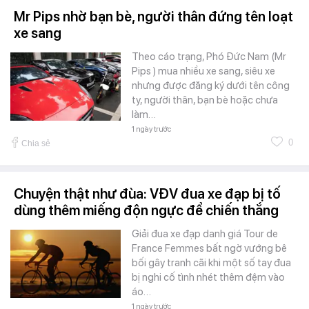
Mr Pips nhờ bạn bè, người thân đứng tên loạt
xe sang
Theo cáo trạng, Phó Đức Nam (Mr
Pips ) mua nhiều xe sang, siêu xe
nhưng được đăng ký dưới tên công
ty, người thân, bạn bè hoặc chưa
làm…
1 ngày trước
0
Chia sẻ
Chuyện thật như đùa: VĐV đua xe đạp bị tố
dùng thêm miếng độn ngực để chiến thắng
Giải đua xe đạp danh giá Tour de
France Femmes bất ngờ vướng bê
bối gây tranh cãi khi một số tay đua
bị nghi cố tình nhét thêm đệm vào
áo…
1 ngày trước