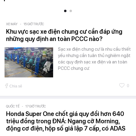
XE MÁY
-
15 GIỜ TRƯỚC
Khu vực sạc xe điện chung cư cần đáp ứng
những quy định an toàn PCCC nào?
Sạc xe điện chung cư là nhu cầu thiết
yếu nhưng cần tuân thủ nghiêm ngặt
các quy định sạc xe điện và an toàn
PCCC chung cư.
0
Chia sẻ
QUỐC TẾ
-
17 GIỜ TRƯỚC
Honda Super One chốt giá quy đổi hơn 640
triệu đồng trong ĐNÁ: Ngang cỡ Morning,
động cơ điện, hộp số giả lập 7 cấp, có ADAS