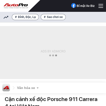
Bí mật Xe Biz
Đỉnh, Độc, Lạ
Sao chơi xe
Văn hóa xe
Cận cảnh xế độc Porsche 911 Carrera