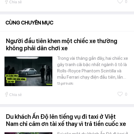
0
Chia sẻ
CÙNG CHUYÊN MỤC
Người đầu tiên khen một chiếc xe thường
không phải dân chơi xe
Trong vài tháng gần đây, hai chiếc xe
gây tranh cãi bậc nhất ngành ô tô là
Rolls-Royce Phantom Scintilla và
mẫu Ferrari chạy điện đầu tiên, lần…
13 giờ trước
0
Chia sẻ
Du khách Ấn Độ lên tiếng vụ đi taxi ở Việt
Nam chỉ cảm ơn tài xế thay vì trả tiền cuốc xe
Sự việc một du khách Ấn Độ đi taxi ở