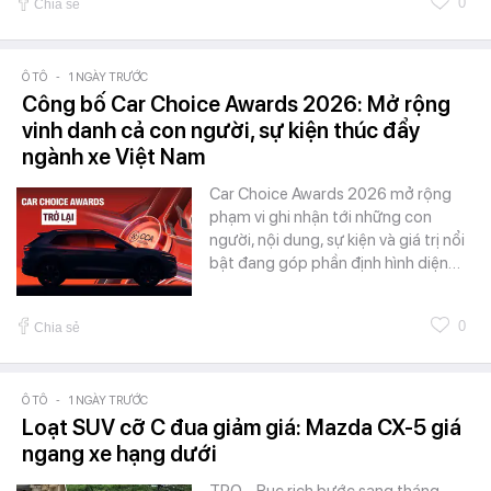
0
Chia sẻ
Ô TÔ
-
1 NGÀY TRƯỚC
Công bố Car Choice Awards 2026: Mở rộng
vinh danh cả con người, sự kiện thúc đẩy
ngành xe Việt Nam
Car Choice Awards 2026 mở rộng
phạm vi ghi nhận tới những con
người, nội dung, sự kiện và giá trị nổi
bật đang góp phần định hình diện…
0
Chia sẻ
Ô TÔ
-
1 NGÀY TRƯỚC
Loạt SUV cỡ C đua giảm giá: Mazda CX-5 giá
ngang xe hạng dưới