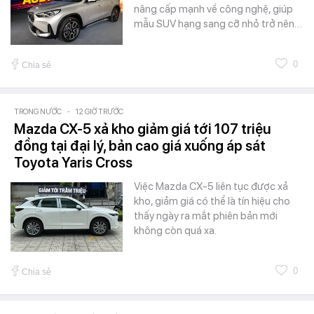
nâng cấp mạnh về công nghệ, giúp
mẫu SUV hạng sang cỡ nhỏ trở nên…
0
Chia sẻ
TRONG NƯỚC
-
12 GIỜ TRƯỚC
Mazda CX-5 xả kho giảm giá tới 107 triệu
đồng tại đại lý, bản cao giá xuống áp sát
Toyota Yaris Cross
Việc Mazda CX-5 liên tục được xả
kho, giảm giá có thể là tín hiệu cho
thấy ngày ra mắt phiên bản mới
không còn quá xa.
0
Chia sẻ