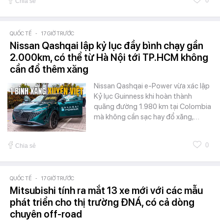
0
Chia sẻ
QUỐC TẾ
-
17 GIỜ TRƯỚC
Nissan Qashqai lập kỷ lục đầy bình chạy gần
2.000km, có thể từ Hà Nội tới TP.HCM không
cần đổ thêm xăng
Nissan Qashqai e-Power vừa xác lập
Kỷ lục Guinness khi hoàn thành
quãng đường 1.980 km tại Colombia
mà không cần sạc hay đổ xăng,…
0
Chia sẻ
QUỐC TẾ
-
17 GIỜ TRƯỚC
Mitsubishi tính ra mắt 13 xe mới với các mẫu
phát triển cho thị trường ĐNÁ, có cả dòng
chuyên off-road