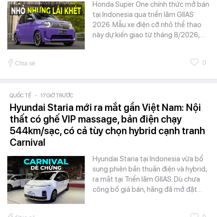
Honda Super One chính thức mở bán
tại Indonesia qua triển lãm GIIAS
2026. Mẫu xe điện cỡ nhỏ thể thao
này dự kiến giao từ tháng 8/2026,…
0
Chia sẻ
QUỐC TẾ
-
17 GIỜ TRƯỚC
Hyundai Staria mới ra mắt gần Việt Nam: Nội
thất có ghế VIP massage, bản điện chạy
544km/sạc, có cả tùy chọn hybrid cạnh tranh
Carnival
Hyundai Staria tại Indonesia vừa bổ
sung phiên bản thuần điện và hybrid,
ra mắt tại Triển lãm GIIAS. Dù chưa
công bố giá bán, hãng đã mở đặt…