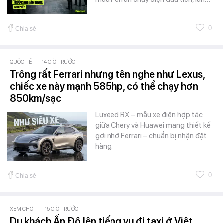
0
Chia sẻ
QUỐC TẾ
-
14 GIỜ TRƯỚC
Trông rất Ferrari nhưng tên nghe như Lexus,
chiếc xe này mạnh 585hp, có thể chạy hơn
850km/sạc
Luxeed RX – mẫu xe điện hợp tác
giữa Chery và Huawei mang thiết kế
gợi nhớ Ferrari – chuẩn bị nhận đặt
hàng.
0
Chia sẻ
XEM CHƠI
-
15 GIỜ TRƯỚC
Du khách Ấn Độ lên tiếng vụ đi taxi ở Việt