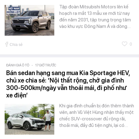
Tập đoàn Mitsubishi Motors lên kế
hoạch ra mắt 13 mẫu xe mới từ nay
đến năm 2031, tập trung trọng tâm
vào khu vực Đông Nam Á và dòng…
0
Chia sẻ
ĐÁNH GIÁ Ô TÔ
-
17 GIỜ TRƯỚC
Bán sedan hạng sang mua Kia Sportage HEV,
chủ xe chia sẻ: ‘Nội thất rộng, chở gia đình
300-500km/ngày vẫn thoải mái, đi phố như
xe điện’
Khi gia đình chuẩn bị đón thêm thành
viên, anh Vũ Việt Hùng nhận thấy một
chiếc SUV-crossover đủ rộng rãi,
thoải mái, đầy đủ tiện nghi, lại có…