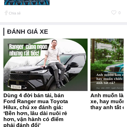
0
Chia sẻ
ĐÁNH GIÁ XE
Dùng 4 đời bán tải, bán
Anh muốn làm
Ford Ranger mua Toyota
xe, hay muốn 
Hilux, chủ xe đánh giá:
thay anh tất c
‘Bền hơn, lâu dài nuôi rẻ
hơn, vận hành có điểm
phải đánh đổi’