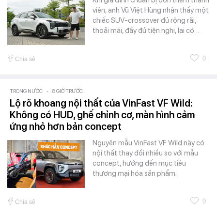
Khi gia đình chuẩn bị đón thêm thành
viên, anh Vũ Việt Hùng nhận thấy một
chiếc SUV-crossover đủ rộng rãi,
thoải mái, đầy đủ tiện nghi, lại có…
0
Chia sẻ
TRONG NƯỚC
-
8 GIỜ TRƯỚC
Lộ rõ khoang nội thất của VinFast VF Wild:
Không có HUD, ghế chỉnh cơ, màn hình cảm
ứng nhỏ hơn bản concept
Nguyên mẫu VinFast VF Wild này có
nội thất thay đổi nhiều so với mẫu
concept, hướng đến mục tiêu
thương mại hóa sản phẩm.
0
Chia sẻ