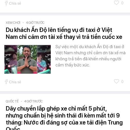
0
Chia sẻ
XEM CHƠI
-
4 GIỜ TRƯỚC
Du khách Ấn Độ lên tiếng vụ đi taxi ở Việt
Nam chỉ cảm ơn tài xế thay vì trả tiền cuốc xe
Sự việc một du khách Ấn Độ đi taxi ở
Việt Nam nhưng chỉ cảm ơn tài xế mà
không trả tiền đã khiến nhiều người
cảm thấy bức xúc.
0
Chia sẻ
QUỐC TẾ
-
4 GIỜ TRƯỚC
Dây chuyền lắp ghép xe chỉ mất 5 phút,
nhưng chuẩn bị hệ sinh thái đi kèm mất tới 9
tháng: Nước đi đáng sợ của xe tải điện Trung
Quốc