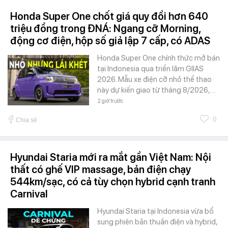
Honda Super One chốt giá quy đổi hơn 640
triệu đồng trong ĐNÁ: Ngang cỡ Morning,
động cơ điện, hộp số giả lập 7 cấp, có ADAS
Honda Super One chính thức mở bán
tại Indonesia qua triển lãm GIIAS
2026. Mẫu xe điện cỡ nhỏ thể thao
này dự kiến giao từ tháng 8/2026,…
2 giờ trước
0
Chia sẻ
Hyundai Staria mới ra mắt gần Việt Nam: Nội
thất có ghế VIP massage, bản điện chạy
544km/sạc, có cả tùy chọn hybrid cạnh tranh
Carnival
Hyundai Staria tại Indonesia vừa bổ
sung phiên bản thuần điện và hybrid,