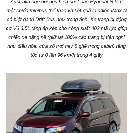
Australia nhờ đội ngũ hiệu suất cao Hyundai N làm
một chiếc minibus thể thao và kết quả là chiếc iMax N
có biệt danh Drift Bus như trong ảnh. Xe trang bị động
cơ V6 3.5L tăng áp kép cho công suất 402 mã lực giúp
chiếc xe nặng nề (giữ lại 100% các trang bị tiện nghi
như điều hòa, cửa sổ trời hay 8 ghế trong cabin) tăng
tốc từ 0 lên 96 km/h trong 4 giây