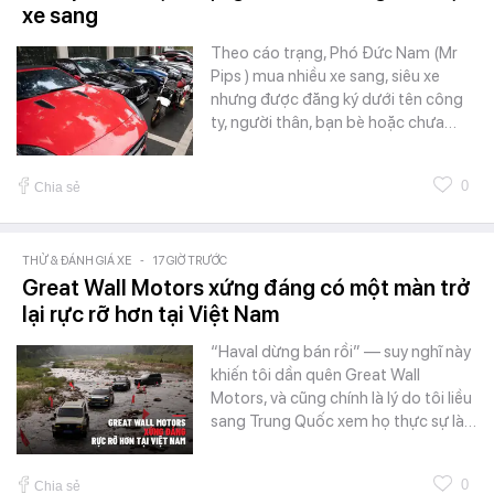
xe sang
Theo cáo trạng, Phó Đức Nam (Mr
Pips ) mua nhiều xe sang, siêu xe
nhưng được đăng ký dưới tên công
ty, người thân, bạn bè hoặc chưa…
0
Chia sẻ
THỬ & ĐÁNH GIÁ XE
-
17 GIỜ TRƯỚC
Great Wall Motors xứng đáng có một màn trở
lại rực rỡ hơn tại Việt Nam
“Haval dừng bán rồi” — suy nghĩ này
khiến tôi dần quên Great Wall
Motors, và cũng chính là lý do tôi liều
sang Trung Quốc xem họ thực sự là…
0
Chia sẻ