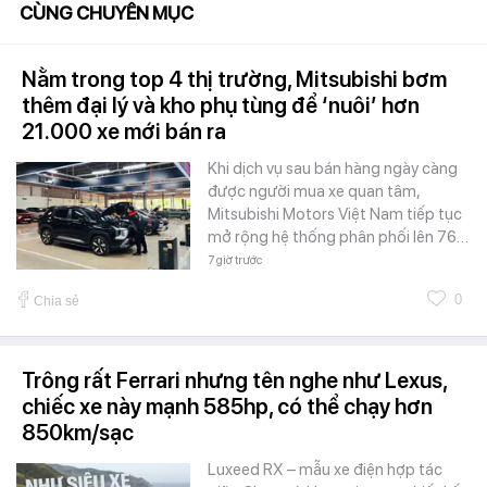
CÙNG CHUYÊN MỤC
Nằm trong top 4 thị trường, Mitsubishi bơm
thêm đại lý và kho phụ tùng để ‘nuôi’ hơn
21.000 xe mới bán ra
Khi dịch vụ sau bán hàng ngày càng
được người mua xe quan tâm,
Mitsubishi Motors Việt Nam tiếp tục
mở rộng hệ thống phân phối lên 76…
7 giờ trước
0
Chia sẻ
Trông rất Ferrari nhưng tên nghe như Lexus,
chiếc xe này mạnh 585hp, có thể chạy hơn
850km/sạc
Luxeed RX – mẫu xe điện hợp tác