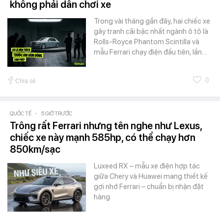
không phải dân chơi xe
Trong vài tháng gần đây, hai chiếc xe
gây tranh cãi bậc nhất ngành ô tô là
Rolls-Royce Phantom Scintilla và
mẫu Ferrari chạy điện đầu tiên, lần…
0
Chia sẻ
QUỐC TẾ
-
5 GIỜ TRƯỚC
Trông rất Ferrari nhưng tên nghe như Lexus,
chiếc xe này mạnh 585hp, có thể chạy hơn
850km/sạc
Luxeed RX – mẫu xe điện hợp tác
giữa Chery và Huawei mang thiết kế
gợi nhớ Ferrari – chuẩn bị nhận đặt
hàng.