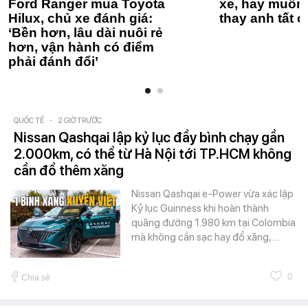
Ford Ranger mua Toyota
xe, hay muốn 
Hilux, chủ xe đánh giá:
thay anh tất c
‘Bền hơn, lâu dài nuôi rẻ
hơn, vận hành có điểm
phải đánh đổi’
QUỐC TẾ
-
2 GIỜ TRƯỚC
Nissan Qashqai lập kỷ lục đầy bình chạy gần
2.000km, có thể từ Hà Nội tới TP.HCM không
cần đổ thêm xăng
Nissan Qashqai e-Power vừa xác lập
Kỷ lục Guinness khi hoàn thành
quãng đường 1.980 km tại Colombia
mà không cần sạc hay đổ xăng,…
0
Chia sẻ