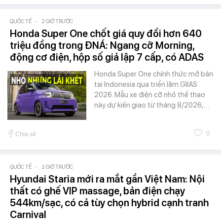
QUỐC TẾ
-
2 GIỜ TRƯỚC
Honda Super One chốt giá quy đổi hơn 640
triệu đồng trong ĐNÁ: Ngang cỡ Morning,
động cơ điện, hộp số giả lập 7 cấp, có ADAS
Honda Super One chính thức mở bán
tại Indonesia qua triển lãm GIIAS
2026. Mẫu xe điện cỡ nhỏ thể thao
này dự kiến giao từ tháng 8/2026,…
0
Chia sẻ
QUỐC TẾ
-
2 GIỜ TRƯỚC
Hyundai Staria mới ra mắt gần Việt Nam: Nội
thất có ghế VIP massage, bản điện chạy
544km/sạc, có cả tùy chọn hybrid cạnh tranh
Carnival