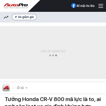
Bí mật Xe Biz
Xe giảm giá
Ô tô
Tưởng Honda CR-V 800 mã lực là to, ai