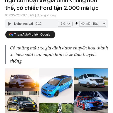
ngờ còn loạt xe gia đình khủng hơn
thế, có chiếc Ford tận 2.000 mã lực
06/03/2023 09:45 AM
| Quang Phong
Nghe đọc bài
0:12
Thêm AutoPro trên Google
Có những mẫu xe gia đình được chuyển hóa thành
xe hiệu suất cao mạnh hơn cả xe đua truyền
thống.