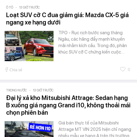
Ô TÔ
-
13 GIỜ TRƯỚC
Loạt SUV cỡ C đua giảm giá: Mazda CX-5 giá
ngang xe hạng dưới
TPO - Rục rịch bước sang tháng
Ngâu, các hãng đẩy mạnh khuyến
mãi nhằm kích cầu. Trong đó, phân
khúc SUV cỡ C chứng kiến cuộc…
0
Chia sẻ
TRONG NƯỚC
-
13 GIỜ TRƯỚC
Đại lý xả kho Mitsubishi Attrage: Sedan hạng
B xuống giá ngang Grand i10, không thoải mái
chọn phiên bản
Giá bán thực tế của Mitsubishi
Attrage MT VIN 2025 hiện chỉ ngang
nhiều mẫu xe hạng A trên thị trường.