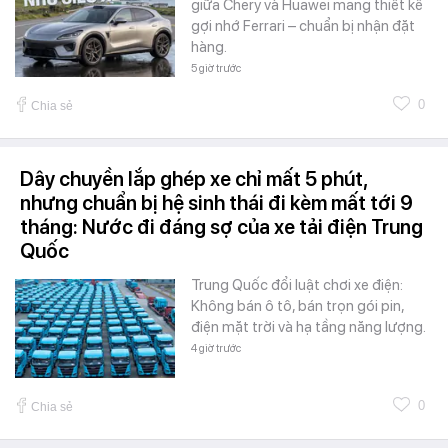
giữa Chery và Huawei mang thiết kế
gợi nhớ Ferrari – chuẩn bị nhận đặt
hàng.
5 giờ trước
0
Chia sẻ
Dây chuyền lắp ghép xe chỉ mất 5 phút,
nhưng chuẩn bị hệ sinh thái đi kèm mất tới 9
tháng: Nước đi đáng sợ của xe tải điện Trung
Quốc
Trung Quốc đổi luật chơi xe điện:
Không bán ô tô, bán trọn gói pin,
điện mặt trời và hạ tầng năng lượng.
4 giờ trước
0
Chia sẻ