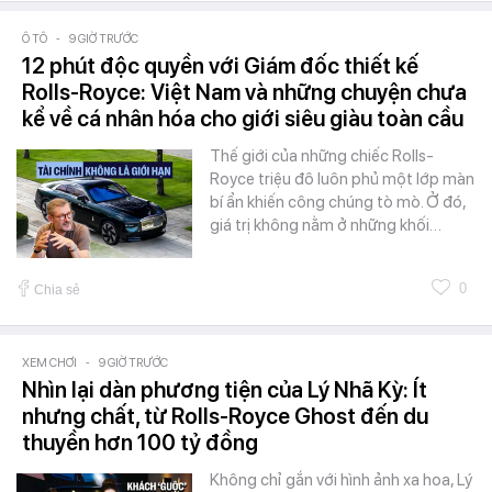
Ô TÔ
-
9 GIỜ TRƯỚC
12 phút độc quyền với Giám đốc thiết kế
Rolls-Royce: Việt Nam và những chuyện chưa
kể về cá nhân hóa cho giới siêu giàu toàn cầu
Thế giới của những chiếc Rolls-
Royce triệu đô luôn phủ một lớp màn
bí ẩn khiến công chúng tò mò. Ở đó,
giá trị không nằm ở những khối…
0
Chia sẻ
XEM CHƠI
-
9 GIỜ TRƯỚC
Nhìn lại dàn phương tiện của Lý Nhã Kỳ: Ít
nhưng chất, từ Rolls-Royce Ghost đến du
thuyền hơn 100 tỷ đồng
Không chỉ gắn với hình ảnh xa hoa, Lý