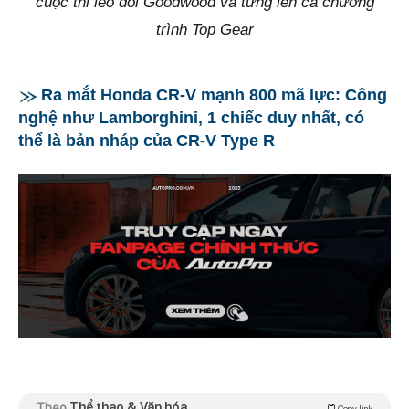
cuộc thi leo đồi Goodwood và từng lên cả chương
trình Top Gear
Ra mắt Honda CR-V mạnh 800 mã lực: Công
nghệ như Lamborghini, 1 chiếc duy nhất, có
thể là bản nháp của CR-V Type R
Theo
Thể thao & Văn hóa
Copy link