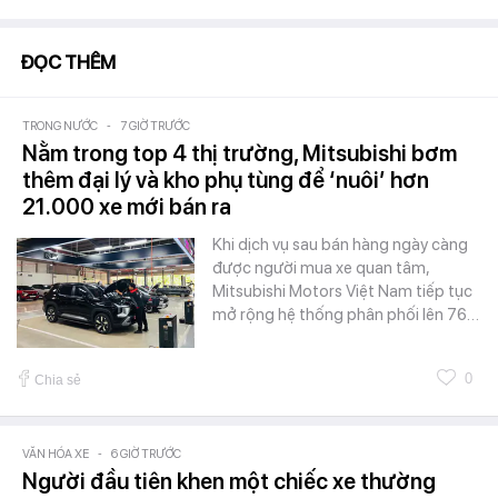
ĐỌC THÊM
TRONG NƯỚC
-
7 GIỜ TRƯỚC
Nằm trong top 4 thị trường, Mitsubishi bơm
thêm đại lý và kho phụ tùng để ‘nuôi’ hơn
21.000 xe mới bán ra
Khi dịch vụ sau bán hàng ngày càng
được người mua xe quan tâm,
Mitsubishi Motors Việt Nam tiếp tục
mở rộng hệ thống phân phối lên 76…
0
Chia sẻ
VĂN HÓA XE
-
6 GIỜ TRƯỚC
Người đầu tiên khen một chiếc xe thường