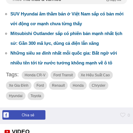
SUV Hyundai âm thầm bán ở Việt Nam sắp có bản mới
với động cơ mạnh chưa từng thấy
Mitsubishi Outlander sắp có phiên bản mạnh nhất lịch
sử: Gần 300 mã lực, dùng cả điện lẫn xăng
Những siêu xe đỉnh nhất mỗi quốc gia: Bất ngờ với
nhiều tên tới từ nước tưởng không mạnh về ô tô
Tags:
Honda CR-V
Ford Transit
Xe Hiệu Suất Cao
Xe Gia Đình
Ford
Renault
Honda
Chrysler
Hyundai
Toyota
Chia sẻ
0
VIDEO