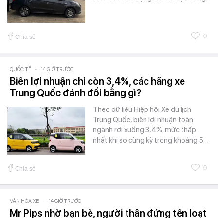
0
Chia sẻ
QUỐC TẾ
-
14 GIỜ TRƯỚC
Biên lợi nhuận chỉ còn 3,4%, các hãng xe
Trung Quốc đánh đổi bằng gì?
Theo dữ liệu Hiệp hội Xe du lịch
Trung Quốc, biên lợi nhuận toàn
ngành rơi xuống 3,4%, mức thấp
nhất khi so cùng kỳ trong khoảng 5…
0
Chia sẻ
VĂN HÓA XE
-
14 GIỜ TRƯỚC
Mr Pips nhờ bạn bè, người thân đứng tên loạt