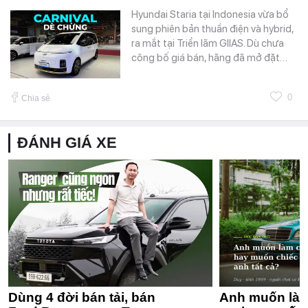
Hyundai Staria tại Indonesia vừa bổ
sung phiên bản thuần điện và hybrid,
ra mắt tại Triển lãm GIIAS. Dù chưa
công bố giá bán, hãng đã mở đặt…
0
Chia sẻ
ĐÁNH GIÁ XE
Dùng 4 đời bán tải, bán
Anh muốn làm