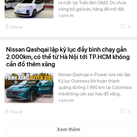
ra mắt tại Triển lãm GIIAS. Dù chưa
công bố giá bán, hãng đã mở đặt…
2 giờ trước
0
Chia sẻ
Nissan Qashqai lập kỷ lục đầy bình chạy gần
2.000km, có thể từ Hà Nội tới TP.HCM không
cần đổ thêm xăng
Nissan Qashqai e-Power vừa xác lập
Kỷ lục Guinness khi hoàn thành
quãng đường 1.980 km tại Colombia
mà không cần sạc hay đổ xăng,…
2 giờ trước
0
Chia sẻ
Xem thêm