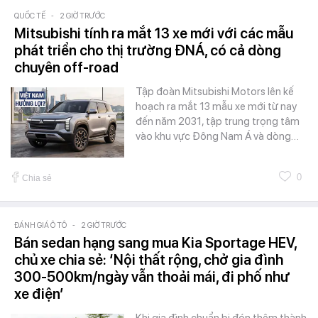
QUỐC TẾ
-
2 GIỜ TRƯỚC
Mitsubishi tính ra mắt 13 xe mới với các mẫu
phát triển cho thị trường ĐNÁ, có cả dòng
chuyên off-road
Tập đoàn Mitsubishi Motors lên kế
hoạch ra mắt 13 mẫu xe mới từ nay
đến năm 2031, tập trung trọng tâm
vào khu vực Đông Nam Á và dòng…
0
Chia sẻ
ĐÁNH GIÁ Ô TÔ
-
2 GIỜ TRƯỚC
Bán sedan hạng sang mua Kia Sportage HEV,
chủ xe chia sẻ: ‘Nội thất rộng, chở gia đình
300-500km/ngày vẫn thoải mái, đi phố như
xe điện’