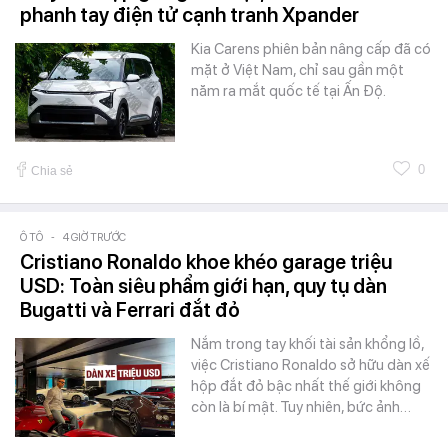
phanh tay điện tử cạnh tranh Xpander
Kia Carens phiên bản nâng cấp đã có
mặt ở Việt Nam, chỉ sau gần một
năm ra mắt quốc tế tại Ấn Độ.
0
Chia sẻ
Ô TÔ
-
4 GIỜ TRƯỚC
Cristiano Ronaldo khoe khéo garage triệu
USD: Toàn siêu phẩm giới hạn, quy tụ dàn
Bugatti và Ferrari đắt đỏ
Nắm trong tay khối tài sản khổng lồ,
việc Cristiano Ronaldo sở hữu dàn xế
hộp đắt đỏ bậc nhất thế giới không
còn là bí mật. Tuy nhiên, bức ảnh…