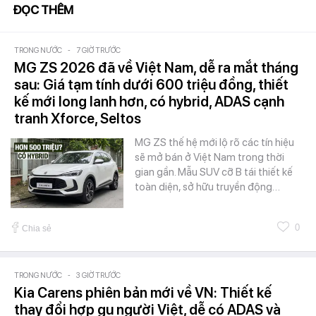
ĐỌC THÊM
TRONG NƯỚC
-
7 GIỜ TRƯỚC
MG ZS 2026 đã về Việt Nam, dễ ra mắt tháng
sau: Giá tạm tính dưới 600 triệu đồng, thiết
kế mới long lanh hơn, có hybrid, ADAS cạnh
tranh Xforce, Seltos
MG ZS thế hệ mới lộ rõ các tín hiệu
sẽ mở bán ở Việt Nam trong thời
gian gần. Mẫu SUV cỡ B tái thiết kế
toàn diện, sở hữu truyền động…
0
Chia sẻ
TRONG NƯỚC
-
3 GIỜ TRƯỚC
Kia Carens phiên bản mới về VN: Thiết kế
thay đổi hợp gu người Việt, dễ có ADAS và