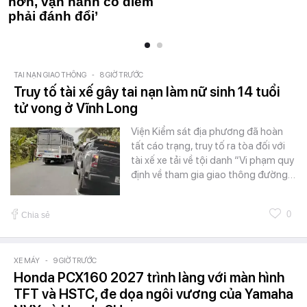
hơn, vận hành có điểm
phải đánh đổi’
TAI NẠN GIAO THÔNG
-
8 GIỜ TRƯỚC
Truy tố tài xế gây tai nạn làm nữ sinh 14 tuổi
tử vong ở Vĩnh Long
Viện Kiểm sát địa phương đã hoàn
tất cáo trạng, truy tố ra tòa đối với
tài xế xe tải về tội danh “Vi phạm quy
định về tham gia giao thông đường…
0
Chia sẻ
XE MÁY
-
9 GIỜ TRƯỚC
Honda PCX160 2027 trình làng với màn hình
TFT và HSTC, đe dọa ngôi vương của Yamaha