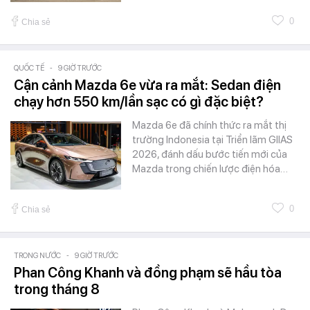
0
Chia sẻ
QUỐC TẾ
-
9 GIỜ TRƯỚC
Cận cảnh Mazda 6e vừa ra mắt: Sedan điện
chạy hơn 550 km/lần sạc có gì đặc biệt?
Mazda 6e đã chính thức ra mắt thị
trường Indonesia tại Triển lãm GIIAS
2026, đánh dấu bước tiến mới của
Mazda trong chiến lược điện hóa…
0
Chia sẻ
TRONG NƯỚC
-
9 GIỜ TRƯỚC
Phan Công Khanh và đồng phạm sẽ hầu tòa
trong tháng 8