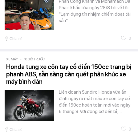
Phan Công Khanh và Mohamach Da
Pha sẽ hầu tòa ngày 28/8 tới về tội
"Lạm dụng tín nhiệm chiếm đoạt tài
sản".
0
Chia sẻ
XE MÁY
-
10 GIỜ TRƯỚC
Honda tung xe côn tay cổ điển 150cc trang bị
phanh ABS, sẵn sàng càn quét phân khúc xe
máy bình dân
Liên doanh Sundiro Honda vừa ấn
định ngày ra mắt mẫu xe côn tay cổ
điển 150cc hoàn toàn mới vào ngày
6 tháng 8. Với động cơ bền bỉ,…
0
Chia sẻ