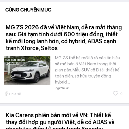
CÙNG CHUYÊN MỤC
MG ZS 2026 đã về Việt Nam, dễ ra mắt tháng
sau: Giá tạm tính dưới 600 triệu đồng, thiết
kế mới long lanh hơn, có hybrid, ADAS cạnh
tranh Xforce, Seltos
MG ZS thế hệ mới lộ rõ các tín hiệu
sẽ mở bán ở Việt Nam trong thời
gian gần. Mẫu SUV cỡ B tái thiết kế
toàn diện, sở hữu truyền động
hybrid…
7 giờ trước
0
Chia sẻ
Kia Carens phiên bản mới về VN: Thiết kế
thay đổi hợp gu người Việt, dễ có ADAS và
phanh tay điện tử cạnh tranh Xpander