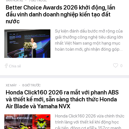
VĂN HÓA XE
-
7 GIỜ TRƯỚC
Better Choice Awards 2026 khởi động, lần
đầu vinh danh doanh nghiệp kiến tạo đất
nước
Sự kiện đánh dấu bước mở rộng của
giải thưởng công nghệ tiêu dùng lớn
nhất Việt Nam sang một hạng mục
hoàn toàn mới, ghi nhận đóng góp…
0
Chia sẻ
XE MÁY
-
8 GIỜ TRƯỚC
Honda Click160 2026 ra mắt với phanh ABS
và thiết kế mới, sẵn sàng thách thức Honda
Air Blade và Yamaha NVX
Honda Click160 2026 vừa chính thức
trình làng với thiết kế khí động học
cải tiến, động cơ eSP+ 157cc mạnh