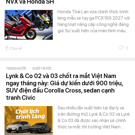
NVX và Honda SH
Honda Thái Lan vừa chính thức trình
làng mẫu xe tay ga PCX160 2027 với
hàng loạt nâng cấp công nghệ đáng
giá. Sự xuất hiện của màn hình màu…
0
Chia sẻ
TRONG NƯỚC
-
9 GIỜ TRƯỚC
Lynk & Co 02 và 03 chốt ra mắt Việt Nam
ngay tháng này: Giá dự kiến dưới 900 triệu,
SUV điện đấu Corolla Cross, sedan cạnh
tranh Civic
Sau nhiều lần xuất hiện tại đại lý và
trên đường thử, Lynk & Co 02 và Lynk
& Co 03 đã được xác nhận sẽ chính
thức ra mắt thị trường Việt Nam…