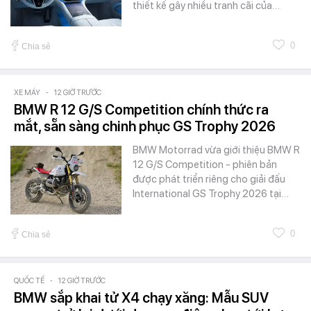
thiết kế gây nhiều tranh cãi của…
0
Chia sẻ
XE MÁY
-
12 GIỜ TRƯỚC
BMW R 12 G/S Competition chính thức ra
mắt, sẵn sàng chinh phục GS Trophy 2026
BMW Motorrad vừa giới thiệu BMW R
12 G/S Competition - phiên bản
được phát triển riêng cho giải đấu
International GS Trophy 2026 tại…
0
Chia sẻ
QUỐC TẾ
-
12 GIỜ TRƯỚC
BMW sắp khai tử X4 chạy xăng: Mẫu SUV