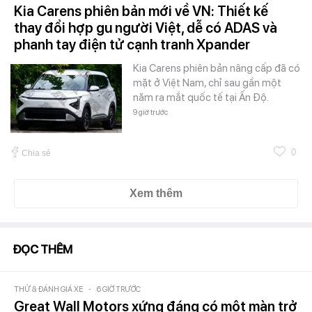
Kia Carens phiên bản mới về VN: Thiết kế
thay đổi hợp gu người Việt, dễ có ADAS và
phanh tay điện tử cạnh tranh Xpander
Kia Carens phiên bản nâng cấp đã có
mặt ở Việt Nam, chỉ sau gần một
năm ra mắt quốc tế tại Ấn Độ.
9 giờ trước
0
Chia sẻ
Xem thêm
ĐỌC THÊM
THỬ & ĐÁNH GIÁ XE
-
6 GIỜ TRƯỚC
Great Wall Motors xứng đáng có một màn trở