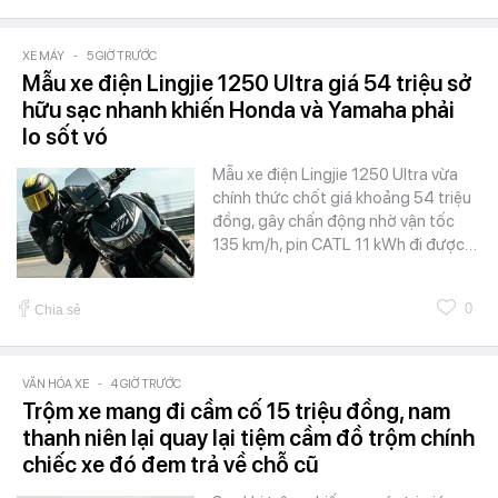
XE MÁY
-
5 GIỜ TRƯỚC
Mẫu xe điện Lingjie 1250 Ultra giá 54 triệu sở
hữu sạc nhanh khiến Honda và Yamaha phải
lo sốt vó
Mẫu xe điện Lingjie 1250 Ultra vừa
chính thức chốt giá khoảng 54 triệu
đồng, gây chấn động nhờ vận tốc
135 km/h, pin CATL 11 kWh đi được…
0
Chia sẻ
VĂN HÓA XE
-
4 GIỜ TRƯỚC
Trộm xe mang đi cầm cố 15 triệu đồng, nam
thanh niên lại quay lại tiệm cầm đồ trộm chính
chiếc xe đó đem trả về chỗ cũ