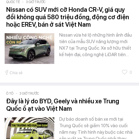
QUỐC TẾ
-
3 GIỜ TRƯỚC
Nissan có SUV mới cỡ Honda CR-V, giá quy
đổi không quá 580 triệu đồng, động cơ điện
hoặc EREV, bán ở sát Việt Nam
Nissan vừa hé lộ những hình ảnh đầu
tiên của mẫu SUV năng lượng mới
NX7 tại Trung Quốc. Xe sở hữu thiết
kế hiện đại, công nghệ LiDAR tiên…
0
Chia sẻ
Ô TÔ
-
3 GIỜ TRƯỚC
Đây là lý do BYD, Geely và nhiều xe Trung
Quốc ồ ạt vào Việt Nam
Dự báo doanh số bán xe mới tại
Trung Quốc sẽ giảm 10% vào cuối
năm nay. Tình hình này buộc các nhà
sản xuất xe Trung Quốc phải thay…