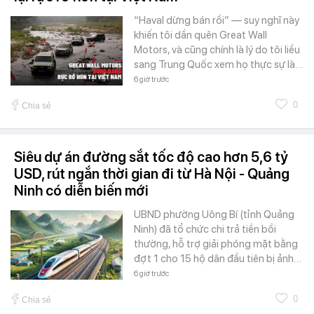
“Haval dừng bán rồi” — suy nghĩ này
khiến tôi dần quên Great Wall
Motors, và cũng chính là lý do tôi liều
sang Trung Quốc xem họ thực sự là…
6 giờ trước
0
Chia sẻ
Siêu dự án đường sắt tốc độ cao hơn 5,6 tỷ
USD, rút ngắn thời gian đi từ Hà Nội - Quảng
Ninh có diễn biến mới
UBND phường Uông Bí (tỉnh Quảng
Ninh) đã tổ chức chi trả tiền bồi
thường, hỗ trợ giải phóng mặt bằng
đợt 1 cho 15 hộ dân đầu tiên bị ảnh…
6 giờ trước
0
Chia sẻ