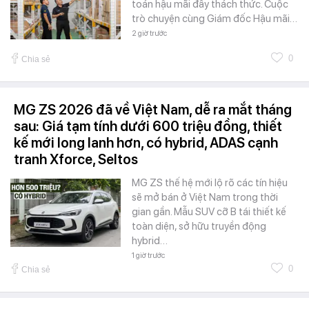
toán hậu mãi đầy thách thức. Cuộc
trò chuyện cùng Giám đốc Hậu mãi…
2 giờ trước
0
Chia sẻ
MG ZS 2026 đã về Việt Nam, dễ ra mắt tháng
sau: Giá tạm tính dưới 600 triệu đồng, thiết
kế mới long lanh hơn, có hybrid, ADAS cạnh
tranh Xforce, Seltos
MG ZS thế hệ mới lộ rõ các tín hiệu
sẽ mở bán ở Việt Nam trong thời
gian gần. Mẫu SUV cỡ B tái thiết kế
toàn diện, sở hữu truyền động
hybrid…
1 giờ trước
0
Chia sẻ