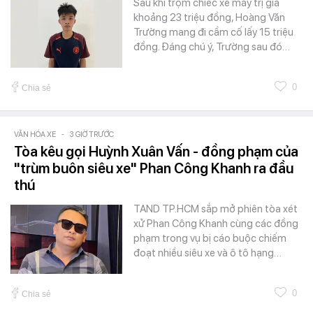
Sau khi trộm chiếc xe máy trị giá
khoảng 23 triệu đồng, Hoàng Văn
Trường mang đi cầm cố lấy 15 triệu
đồng. Đáng chú ý, Trường sau đó…
0
Chia sẻ
VĂN HÓA XE
-
3 GIỜ TRƯỚC
Tòa kêu gọi Huỳnh Xuân Vấn - đồng phạm của
"trùm buôn siêu xe" Phan Công Khanh ra đầu
thú
TAND TP.HCM sắp mở phiên tòa xét
xử Phan Công Khanh cùng các đồng
phạm trong vụ bị cáo buộc chiếm
đoạt nhiều siêu xe và ô tô hạng…
0
Chia sẻ