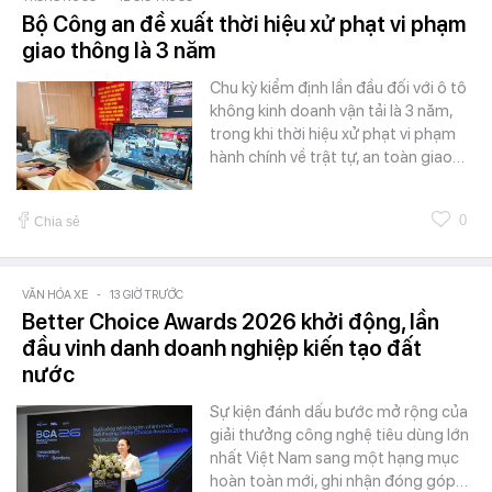
Bộ Công an đề xuất thời hiệu xử phạt vi phạm
giao thông là 3 năm
Chu kỳ kiểm định lần đầu đối với ô tô
không kinh doanh vận tải là 3 năm,
trong khi thời hiệu xử phạt vi phạm
hành chính về trật tự, an toàn giao…
0
Chia sẻ
VĂN HÓA XE
-
13 GIỜ TRƯỚC
Better Choice Awards 2026 khởi động, lần
đầu vinh danh doanh nghiệp kiến tạo đất
nước
Sự kiện đánh dấu bước mở rộng của
giải thưởng công nghệ tiêu dùng lớn
nhất Việt Nam sang một hạng mục
hoàn toàn mới, ghi nhận đóng góp…