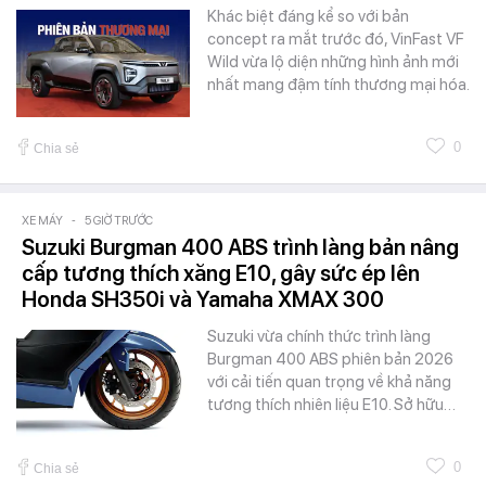
Khác biệt đáng kể so với bản
concept ra mắt trước đó, VinFast VF
Wild vừa lộ diện những hình ảnh mới
nhất mang đậm tính thương mại hóa.
0
Chia sẻ
XE MÁY
-
5 GIỜ TRƯỚC
Suzuki Burgman 400 ABS trình làng bản nâng
cấp tương thích xăng E10, gây sức ép lên
Honda SH350i và Yamaha XMAX 300
Suzuki vừa chính thức trình làng
Burgman 400 ABS phiên bản 2026
với cải tiến quan trọng về khả năng
tương thích nhiên liệu E10. Sở hữu…
0
Chia sẻ