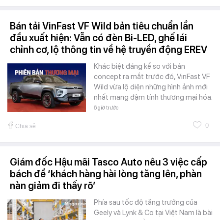
Bán tải VinFast VF Wild bản tiêu chuẩn lần
đầu xuất hiện: Vẫn có đèn Bi-LED, ghế lái
chỉnh cơ, lộ thông tin về hệ truyền động EREV
Khác biệt đáng kể so với bản
concept ra mắt trước đó, VinFast VF
Wild vừa lộ diện những hình ảnh mới
nhất mang đậm tính thương mại hóa.
6 giờ trước
0
Chia sẻ
Giám đốc Hậu mãi Tasco Auto nêu 3 việc cấp
bách để ‘khách hàng hài lòng tăng lên, phàn
nàn giảm đi thấy rõ’
Phía sau tốc độ tăng trưởng của
Geely và Lynk & Co tại Việt Nam là bài