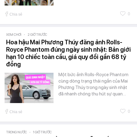
0
Chia sẻ
XEM CHƠI
-
2 GIỜ TRƯỚC
Hoa hậu Mai Phương Thúy đăng ảnh Rolls-
Royce Phantom đúng ngày sinh nhật: Bản giới
hạn 10 chiếc toàn cầu, giá quy đổi gần 68 tỷ
đồng
Một bức ảnh Rolls-Royce Phantom
cùng dòng trạng thái ngắn của Mai
Phương Thúy trong ngày sinh nhật
đã nhanh chóng thu hút sự quan…
0
Chia sẻ
TRONG NƯỚC
-
1 GIỜ TRƯỚC