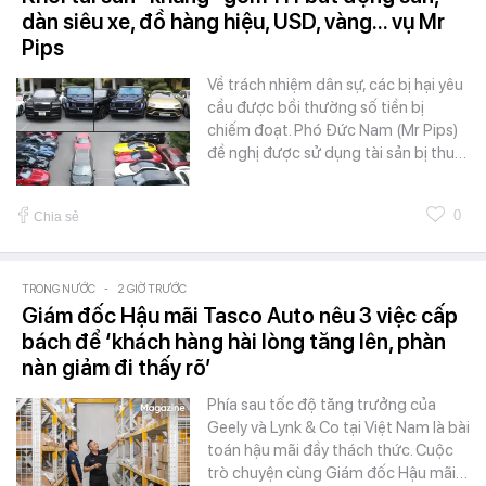
dàn siêu xe, đồ hàng hiệu, USD, vàng... vụ Mr
Pips
Về trách nhiệm dân sự, các bị hại yêu
cầu được bồi thường số tiền bị
chiếm đoạt. Phó Đức Nam (Mr Pips)
đề nghị được sử dụng tài sản bị thu…
0
Chia sẻ
TRONG NƯỚC
-
2 GIỜ TRƯỚC
Giám đốc Hậu mãi Tasco Auto nêu 3 việc cấp
bách để ‘khách hàng hài lòng tăng lên, phàn
nàn giảm đi thấy rõ’
Phía sau tốc độ tăng trưởng của
Geely và Lynk & Co tại Việt Nam là bài
toán hậu mãi đầy thách thức. Cuộc
trò chuyện cùng Giám đốc Hậu mãi…