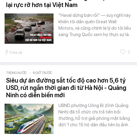
lại rực rỡ hơn tại Việt Nam
“Haval dừng bán rồi” — suy nghĩ này
khiến tôi dần quên Great Wall
Motors, và cũng chính là lý do tôi liều
sang Trung Quốc xem họ thực sự là…
0
Chia sẻ
TRONG NƯỚC
-
6 GIỜ TRƯỚC
Siêu dự án đường sắt tốc độ cao hơn 5,6 tỷ
USD, rút ngắn thời gian đi từ Hà Nội - Quảng
Ninh có diễn biến mới
UBND phường Uông Bí (tỉnh Quảng
Ninh) đã tổ chức chi trả tiền bồi
thường, hỗ trợ giải phóng mặt bằng
đợt 1 cho 15 hộ dân đầu tiên bị ảnh…