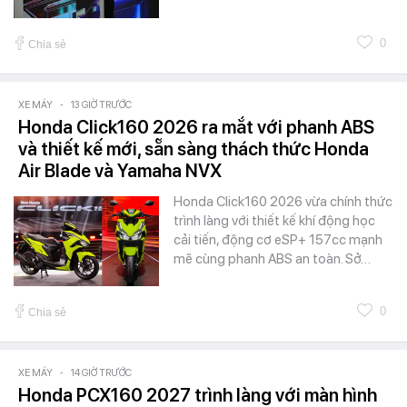
0
Chia sẻ
XE MÁY
-
13 GIỜ TRƯỚC
Honda Click160 2026 ra mắt với phanh ABS
và thiết kế mới, sẵn sàng thách thức Honda
Air Blade và Yamaha NVX
Honda Click160 2026 vừa chính thức
trình làng với thiết kế khí động học
cải tiến, động cơ eSP+ 157cc mạnh
mẽ cùng phanh ABS an toàn. Sở…
0
Chia sẻ
XE MÁY
-
14 GIỜ TRƯỚC
Honda PCX160 2027 trình làng với màn hình