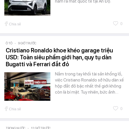
năm ra mắt quốc tế tại Ấn Độ.
0
Chia sẻ
Ô TÔ
-
9 GIỜ TRƯỚC
Cristiano Ronaldo khoe khéo garage triệu
USD: Toàn siêu phẩm giới hạn, quy tụ dàn
Bugatti và Ferrari đắt đỏ
Nắm trong tay khối tài sản khổng lồ,
việc Cristiano Ronaldo sở hữu dàn xế
hộp đắt đỏ bậc nhất thế giới không
còn là bí mật. Tuy nhiên, bức ảnh…
0
Chia sẻ
TRONG NƯỚC
-
12 GIỜ TRƯỚC