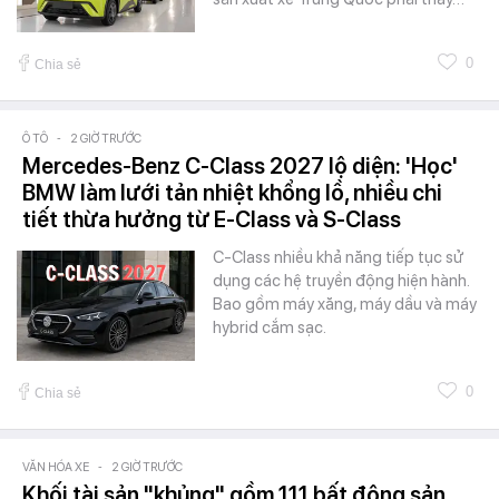
0
Chia sẻ
Ô TÔ
-
2 GIỜ TRƯỚC
Mercedes-Benz C-Class 2027 lộ diện: 'Học'
BMW làm lưới tản nhiệt khổng lồ, nhiều chi
tiết thừa hưởng từ E-Class và S-Class
C-Class nhiều khả năng tiếp tục sử
dụng các hệ truyền động hiện hành.
Bao gồm máy xăng, máy dầu và máy
hybrid cắm sạc.
0
Chia sẻ
VĂN HÓA XE
-
2 GIỜ TRƯỚC
Khối tài sản "khủng" gồm 111 bất động sản,