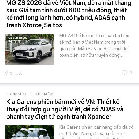
MG ZS 2026 đã về Việt Nam, dễ ra mắt tháng
sau: Giá tạm tính dưới 600 triệu đồng, thiết
kế mới long lanh hơn, có hybrid, ADAS cạnh
tranh Xforce, Seltos
MG ZS thế hệ mới lộ rõ các tín hiệu
sẽ mở bán ở Việt Nam trong thời
gian gần. Mẫu SUV cỡ B tái thiết kế
toàn diện, sở hữu truyền động…
0
Chia sẻ
TRONG NƯỚC
-
9 GIỜ TRƯỚC
Kia Carens phiên bản mới về VN: Thiết kế
thay đổi hợp gu người Việt, dễ có ADAS và
phanh tay điện tử cạnh tranh Xpander
Kia Carens phiên bản nâng cấp đã có
mặt ở Việt Nam, chỉ sau gần một