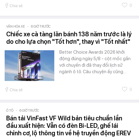
0
Chia sẻ
VĂN HÓA XE
-
6 GIỜ TRƯỚC
Chiếc xe cà tàng lăn bánh 138 năm trước là lý
do cho lựa chọn "Tốt hơn", thay vì "Tốt nhất"
Better Choice Awards 2026 khởi
động đúng ngày 5/8 - cột mốc gắn
với chuyến đi đã thay đổi lịch sử
ngành ô tô. Câu chuyện ấy cũng…
0
Chia sẻ
Ô TÔ
-
6 GIỜ TRƯỚC
Bán tải VinFast VF Wild bản tiêu chuẩn lần
đầu xuất hiện: Vẫn có đèn Bi-LED, ghế lái
chỉnh cơ, lộ thông tin về hệ truyền động EREV