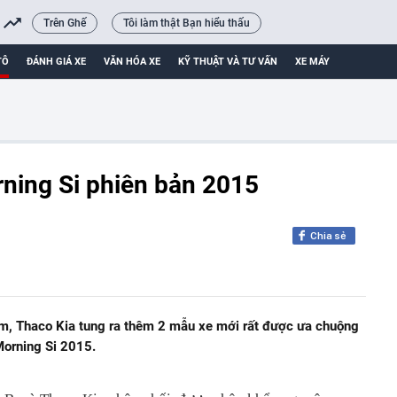
Trên Ghế
Tôi làm thật Bạn hiểu thấu
TÔ
ĐÁNH GIÁ XE
VĂN HÓA XE
KỸ THUẬT VÀ TƯ VẤN
XE MÁY
rning Si phiên bản 2015
Chia sẻ
am, Thaco Kia tung ra thêm 2 mẫu xe mới rất được ưa chuộng
 Morning Si 2015.