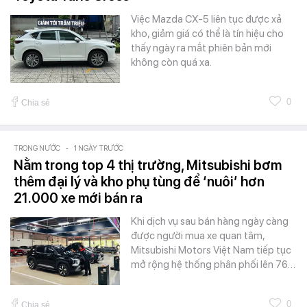
Việc Mazda CX-5 liên tục được xả
kho, giảm giá có thể là tín hiệu cho
thấy ngày ra mắt phiên bản mới
không còn quá xa.
0
Chia sẻ
TRONG NƯỚC
-
1 NGÀY TRƯỚC
Nằm trong top 4 thị trường, Mitsubishi bơm
thêm đại lý và kho phụ tùng để ‘nuôi’ hơn
21.000 xe mới bán ra
Khi dịch vụ sau bán hàng ngày càng
được người mua xe quan tâm,
Mitsubishi Motors Việt Nam tiếp tục
mở rộng hệ thống phân phối lên 76…
0
Chia sẻ