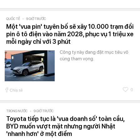
QUỐC TẾ
-
9 GIỜ TRƯỚC
Một 'vua pin' tuyên bố sẽ xây 10.000 trạm đổi
pin ô tô điện vào năm 2028, phục vụ 1 triệu xe
mỗi ngày chỉ với 3 phút
Công ty này đang đặt mục tiêu vô
cùng tham vọng.
0
Chia sẻ
TRONG NƯỚC
-
9 GIỜ TRƯỚC
Toyota tiếp tục là 'vua doanh số' toàn cầu,
BYD muốn vượt mặt nhưng người Nhật
'nhanh hơn' ở một điểm