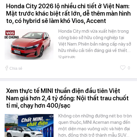
Honda City 2026 lộ nhiều chi tiết ở Việt Nam:
Mặt trước khác biệt rất lớn, dễ thêm màn hình
to, có hybrid sẽ làm khó Vios, Accent
Honda City mới vừa xuất hiện trong
công báo sở hữu công nghiệp tại
Việt Nam. Phiên bản nâng cấp này sở
hữu nhiều cải tiến đáng giá về thiết…
12 giờ trước
0
Chia sẻ
Xem thực tế MINI thuần điện đầu tiên Việt
Nam giá hơn 2,4 tỷ đồng: Nội thất trau chuốt
tỉ mỉ, chạy hơn 400/sạc
Không còn những đường nét bo tròn
quen thuộc, MINI Aceman mang đến
một diện mạo vuông vức và hiện đại
hơn, đồng thời trở thành mẫu SUV…