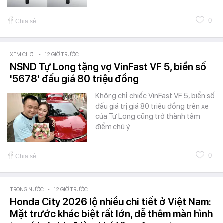
0
Chia sẻ
XEM CHƠI
-
12 GIỜ TRƯỚC
NSND Tự Long tặng vợ VinFast VF 5, biển số
'5678' đấu giá 80 triệu đồng
Không chỉ chiếc VinFast VF 5, biển số
đấu giá trị giá 80 triệu đồng trên xe
của Tự Long cũng trở thành tâm
điểm chú ý.
0
Chia sẻ
TRONG NƯỚC
-
12 GIỜ TRƯỚC
Honda City 2026 lộ nhiều chi tiết ở Việt Nam:
Mặt trước khác biệt rất lớn, dễ thêm màn hình