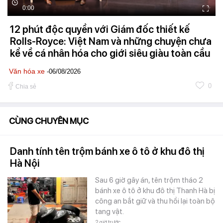
0:00
12 phút độc quyền với Giám đốc thiết kế
Rolls-Royce: Việt Nam và những chuyện chưa
kể về cá nhân hóa cho giới siêu giàu toàn cầu
Văn hóa xe
-06/08/2026
0
Chia sẻ
CÙNG CHUYÊN MỤC
Danh tính tên trộm bánh xe ô tô ở khu đô thị
Hà Nội
Sau 6 giờ gây án, tên trộm tháo 2
bánh xe ô tô ở khu đô thị Thanh Hà bị
công an bắt giữ và thu hồi lại toàn bộ
tang vật.
2 giờ trước