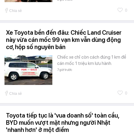
0
Chia sẻ
Xe Toyota bền đến đâu: Chiếc Land Cruiser
này vừa cán mốc 99 vạn km vẫn dùng động
cơ, hộp số nguyên bản
Chiếc xe chỉ còn cách đúng 1 km để
cán mốc 1 triệu km lưu hành.
7 giờ trước
0
Chia sẻ
Toyota tiếp tục là 'vua doanh số' toàn cầu,
BYD muốn vượt mặt nhưng người Nhật
'nhanh hơn' ở một điểm