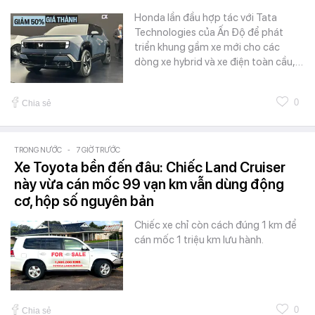
Honda lần đầu hợp tác với Tata
Technologies của Ấn Độ để phát
triển khung gầm xe mới cho các
dòng xe hybrid và xe điện toàn cầu,…
0
Chia sẻ
TRONG NƯỚC
-
7 GIỜ TRƯỚC
Xe Toyota bền đến đâu: Chiếc Land Cruiser
này vừa cán mốc 99 vạn km vẫn dùng động
cơ, hộp số nguyên bản
Chiếc xe chỉ còn cách đúng 1 km để
cán mốc 1 triệu km lưu hành.
0
Chia sẻ