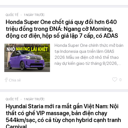
QUỐC TẾ
-
1 NGÀY TRƯỚC
Honda Super One chốt giá quy đổi hơn 640
triệu đồng trong ĐNÁ: Ngang cỡ Morning,
động cơ điện, hộp số giả lập 7 cấp, có ADAS
Honda Super One chính thức mở bán
tại Indonesia qua triển lãm GIIAS
2026. Mẫu xe điện cỡ nhỏ thể thao
này dự kiến giao từ tháng 8/2026,…
0
Chia sẻ
QUỐC TẾ
-
1 NGÀY TRƯỚC
Hyundai Staria mới ra mắt gần Việt Nam: Nội
thất có ghế VIP massage, bản điện chạy
544km/sạc, có cả tùy chọn hybrid cạnh tranh
Carnival