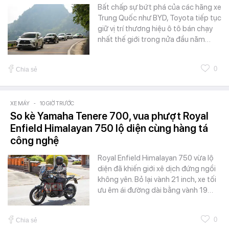
Bất chấp sự bứt phá của các hãng xe
Trung Quốc như BYD, Toyota tiếp tục
giữ vị trí thương hiệu ô tô bán chạy
nhất thế giới trong nửa đầu năm…
0
Chia sẻ
XE MÁY
-
10 GIỜ TRƯỚC
So kè Yamaha Tenere 700, vua phượt Royal
Enfield Himalayan 750 lộ diện cùng hàng tá
công nghệ
Royal Enfield Himalayan 750 vừa lộ
diện đã khiến giới xê dịch đứng ngồi
không yên. Bỏ lại vành 21 inch, xe tối
ưu êm ái đường dài bằng vành 19…
0
Chia sẻ