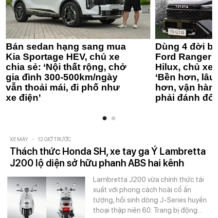
Bán sedan hạng sang mua
Dùng 4 đời bá
Kia Sportage HEV, chủ xe
Ford Ranger 
chia sẻ: ‘Nội thất rộng, chở
Hilux, chủ xe 
gia đình 300-500km/ngày
‘Bền hơn, lâu 
vẫn thoải mái, đi phố như
hơn, vận hàn
xe điện’
phải đánh đổi
XE MÁY
-
12 GIỜ TRƯỚC
Thách thức Honda SH, xe tay ga Ý Lambretta
J200 lộ diện sở hữu phanh ABS hai kênh
Lambretta J200 vừa chính thức tái
xuất với phong cách hoài cổ ấn
tượng, hồi sinh dòng J-Series huyền
thoại thập niên 60. Trang bị động…