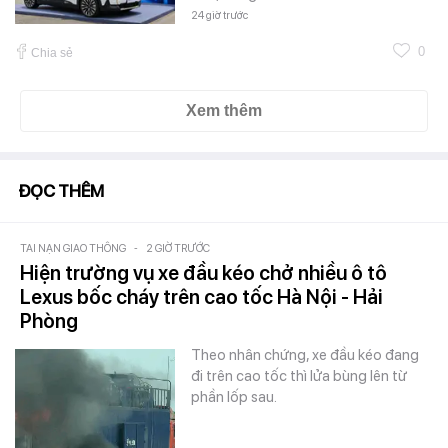
24 giờ trước
0
Chia sẻ
Xem thêm
ĐỌC THÊM
TAI NẠN GIAO THÔNG
-
2 GIỜ TRƯỚC
Hiện trường vụ xe đầu kéo chở nhiều ô tô
Lexus bốc cháy trên cao tốc Hà Nội - Hải
Phòng
Theo nhân chứng, xe đầu kéo đang
đi trên cao tốc thì lửa bùng lên từ
phần lốp sau.