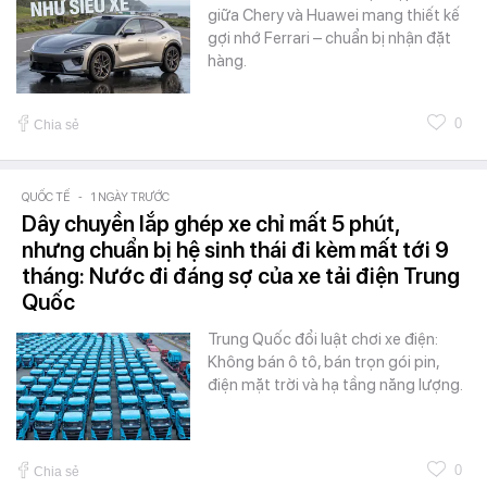
giữa Chery và Huawei mang thiết kế
gợi nhớ Ferrari – chuẩn bị nhận đặt
hàng.
0
Chia sẻ
QUỐC TẾ
-
1 NGÀY TRƯỚC
Dây chuyền lắp ghép xe chỉ mất 5 phút,
nhưng chuẩn bị hệ sinh thái đi kèm mất tới 9
tháng: Nước đi đáng sợ của xe tải điện Trung
Quốc
Trung Quốc đổi luật chơi xe điện:
Không bán ô tô, bán trọn gói pin,
điện mặt trời và hạ tầng năng lượng.
0
Chia sẻ