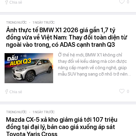
0
Chia sẻ
TRONG NƯỚC
-
1 NGÀY TRƯỚC
Ảnh thực tế BMW X1 2026 giá gần 1,7 tỷ
đồng vừa về Việt Nam: Thay đổi toàn diện từ
ngoài vào trong, có ADAS cạnh tranh Q3
Ở thế hệ mới, BMW X1 không chỉ
thay đổi về kiểu dáng mà còn được
nâng cấp mạnh về công nghệ, giúp
mẫu SUV hạng sang cỡ nhỏ trở nên…
0
Chia sẻ
TRONG NƯỚC
-
1 NGÀY TRƯỚC
Mazda CX-5 xả kho giảm giá tới 107 triệu
đồng tại đại lý, bản cao giá xuống áp sát
Toyota Yaris Cross