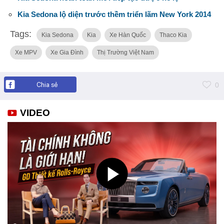
Kia Sedona lộ diện trước thềm triển lãm New York 2014
Tags:
Kia Sedona
Kia
Xe Hàn Quốc
Thaco Kia
Xe MPV
Xe Gia Đình
Thị Trường Việt Nam
Chia sẻ
0
VIDEO