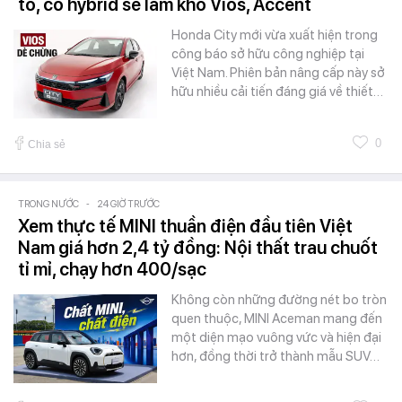
to, có hybrid sẽ làm khó Vios, Accent
Honda City mới vừa xuất hiện trong
công báo sở hữu công nghiệp tại
Việt Nam. Phiên bản nâng cấp này sở
hữu nhiều cải tiến đáng giá về thiết…
0
Chia sẻ
TRONG NƯỚC
-
24 GIỜ TRƯỚC
Xem thực tế MINI thuần điện đầu tiên Việt
Nam giá hơn 2,4 tỷ đồng: Nội thất trau chuốt
tỉ mỉ, chạy hơn 400/sạc
Không còn những đường nét bo tròn
quen thuộc, MINI Aceman mang đến
một diện mạo vuông vức và hiện đại
hơn, đồng thời trở thành mẫu SUV…