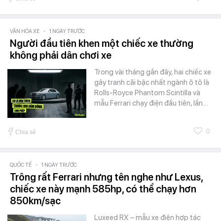
VĂN HÓA XE
-
1 NGÀY TRƯỚC
Người đầu tiên khen một chiếc xe thường
không phải dân chơi xe
Trong vài tháng gần đây, hai chiếc xe
gây tranh cãi bậc nhất ngành ô tô là
Rolls-Royce Phantom Scintilla và
mẫu Ferrari chạy điện đầu tiên, lần…
0
Chia sẻ
QUỐC TẾ
-
1 NGÀY TRƯỚC
Trông rất Ferrari nhưng tên nghe như Lexus,
chiếc xe này mạnh 585hp, có thể chạy hơn
850km/sạc
Luxeed RX – mẫu xe điện hợp tác