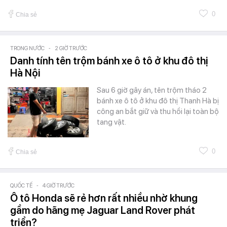
0
Chia sẻ
TRONG NƯỚC
-
2 GIỜ TRƯỚC
Danh tính tên trộm bánh xe ô tô ở khu đô thị
Hà Nội
Sau 6 giờ gây án, tên trộm tháo 2
bánh xe ô tô ở khu đô thị Thanh Hà bị
công an bắt giữ và thu hồi lại toàn bộ
tang vật.
0
Chia sẻ
QUỐC TẾ
-
4 GIỜ TRƯỚC
Ô tô Honda sẽ rẻ hơn rất nhiều nhờ khung
gầm do hãng mẹ Jaguar Land Rover phát
triển?