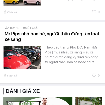
0
Chia sẻ
VĂN HÓA XE
-
8 GIỜ TRƯỚC
Mr Pips nhờ bạn bè, người thân đứng tên loạt
xe sang
Theo cáo trạng, Phó Đức Nam (Mr
Pips ) mua nhiều xe sang, siêu xe
nhưng được đăng ký dưới tên công
ty, người thân, bạn bè hoặc chưa…
0
Chia sẻ
ĐÁNH GIÁ XE