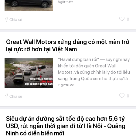
8 giờ trước
0
Chia sẻ
Great Wall Motors xứng đáng có một màn trở
lại rực rỡ hơn tại Việt Nam
“Haval dừng bán rồi” — suy nghĩ này
khiến tôi dần quên Great Wall
Motors, và cũng chính là lý do tôi liều
sang Trung Quốc xem họ thực sự là…
11 giờ trước
0
Chia sẻ
Siêu dự án đường sắt tốc độ cao hơn 5,6 tỷ
USD, rút ngắn thời gian đi từ Hà Nội - Quảng
Ninh có diễn biến mới