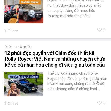
Nguyên mẫu VinFast VF Wild này có
nội thất thay đổi nhiều so với mẫu
concept, hướng đến mục tiêu
thương mại hóa sản phẩm.
0
Chia sẻ
Ô TÔ
-
3 GIỜ TRƯỚC
12 phút độc quyền với Giám đốc thiết kế
Rolls-Royce: Việt Nam và những chuyện chưa
kể về cá nhân hóa cho giới siêu giàu toàn cầu
Thế giới của những chiếc Rolls-
Royce triệu đô luôn phủ một lớp màn
bí ẩn khiến công chúng tò mò. Ở đó,
giá trị không nằm ở những khối…
0
Chia sẻ