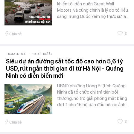
khiến tôi dần quên Great Wall
Motors, và cũng chính là lý do tôi liều
sang Trung Quốc xem họ thực sự là…
0
Chia sẻ
TRONG NƯỚC
-
11 GIỜ TRƯỚC
Siêu dự án đường sắt tốc độ cao hơn 5,6 tỷ
USD, rút ngắn thời gian đi từ Hà Nội - Quảng
Ninh có diễn biến mới
UBND phường Uông Bí (tỉnh Quảng
Ninh) đã tổ chức chi trả tiền bồi
thường, hỗ trợ giải phóng mặt bằng
đợt 1 cho 15 hộ dân đầu tiên bị ảnh…
0
Chia sẻ