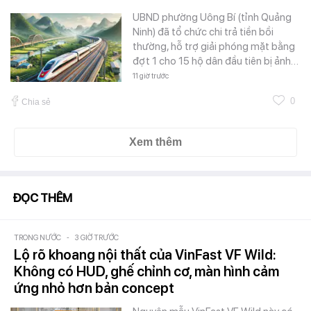
UBND phường Uông Bí (tỉnh Quảng
Ninh) đã tổ chức chi trả tiền bồi
thường, hỗ trợ giải phóng mặt bằng
đợt 1 cho 15 hộ dân đầu tiên bị ảnh…
11 giờ trước
0
Chia sẻ
Xem thêm
ĐỌC THÊM
TRONG NƯỚC
-
3 GIỜ TRƯỚC
Lộ rõ khoang nội thất của VinFast VF Wild:
Không có HUD, ghế chỉnh cơ, màn hình cảm
ứng nhỏ hơn bản concept