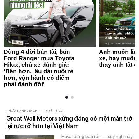
Dùng 4 đời bán tải, bán
Anh muốn làm
Ford Ranger mua Toyota
xe, hay muốn 
Hilux, chủ xe đánh giá:
thay anh tất c
‘Bền hơn, lâu dài nuôi rẻ
hơn, vận hành có điểm
phải đánh đổi’
THỬ & ĐÁNH GIÁ XE
-
11 GIỜ TRƯỚC
Great Wall Motors xứng đáng có một màn trở
lại rực rỡ hơn tại Việt Nam
“Haval dừng bán rồi” — suy nghĩ này