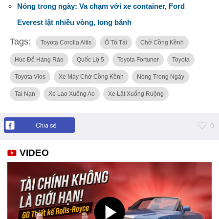
Nóng trong ngày: Va chạm với xe container, Ford
Everest lật nhiều vòng, long bánh
Tags:
Toyota Corolla Altis
Ô Tô Tải
Chở Cồng Kềnh
Húc Đổ Hàng Rào
Quốc Lộ 5
Toyota Fortuner
Toyota
Toyota Vios
Xe Máy Chở Cồng Kềnh
Nóng Trong Ngày
Tai Nạn
Xe Lao Xuống Ao
Xe Lật Xuống Ruộng
Chia sẻ
0
VIDEO