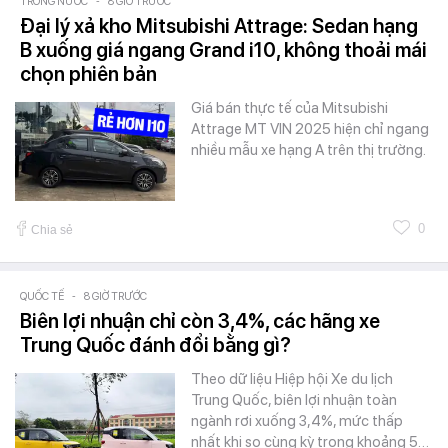
TRONG NƯỚC
-
8 GIỜ TRƯỚC
Đại lý xả kho Mitsubishi Attrage: Sedan hạng
B xuống giá ngang Grand i10, không thoải mái
chọn phiên bản
Giá bán thực tế của Mitsubishi
Attrage MT VIN 2025 hiện chỉ ngang
nhiều mẫu xe hạng A trên thị trường.
0
Chia sẻ
QUỐC TẾ
-
8 GIỜ TRƯỚC
Biên lợi nhuận chỉ còn 3,4%, các hãng xe
Trung Quốc đánh đổi bằng gì?
Theo dữ liệu Hiệp hội Xe du lịch
Trung Quốc, biên lợi nhuận toàn
ngành rơi xuống 3,4%, mức thấp
nhất khi so cùng kỳ trong khoảng 5…