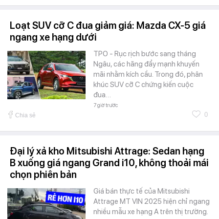
Loạt SUV cỡ C đua giảm giá: Mazda CX-5 giá
ngang xe hạng dưới
TPO - Rục rịch bước sang tháng
Ngâu, các hãng đẩy mạnh khuyến
mãi nhằm kích cầu. Trong đó, phân
khúc SUV cỡ C chứng kiến cuộc
đua…
7 giờ trước
0
Chia sẻ
Đại lý xả kho Mitsubishi Attrage: Sedan hạng
B xuống giá ngang Grand i10, không thoải mái
chọn phiên bản
Giá bán thực tế của Mitsubishi
Attrage MT VIN 2025 hiện chỉ ngang
nhiều mẫu xe hạng A trên thị trường.