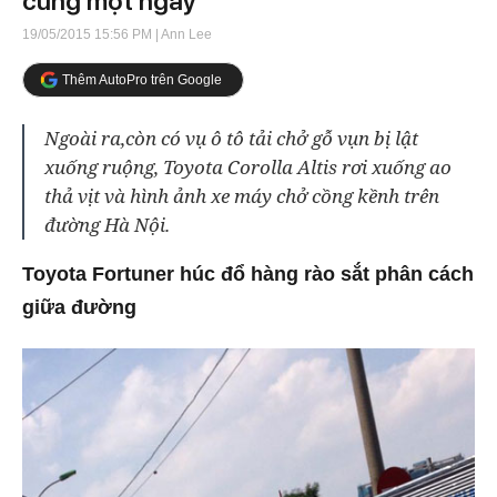
cùng một ngày
19/05/2015 15:56 PM
| Ann Lee
Thêm AutoPro trên Google
Ngoài ra,còn có vụ ô tô tải chở gỗ vụn bị lật
xuống ruộng, Toyota Corolla Altis rơi xuống ao
thả vịt và hình ảnh xe máy chở cồng kềnh trên
đường Hà Nội.
Toyota Fortuner húc đổ hàng rào sắt phân cách
giữa đường