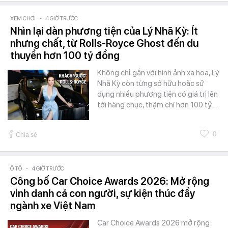
XEM CHƠI
-
4 GIỜ TRƯỚC
Nhìn lại dàn phương tiện của Lý Nhã Kỳ: Ít
nhưng chất, từ Rolls-Royce Ghost đến du
thuyền hơn 100 tỷ đồng
Không chỉ gắn với hình ảnh xa hoa, Lý
Nhã Kỳ còn từng sở hữu hoặc sử
dụng nhiều phương tiện có giá trị lên
tới hàng chục, thậm chí hơn 100 tỷ…
0
Chia sẻ
Ô TÔ
-
4 GIỜ TRƯỚC
Công bố Car Choice Awards 2026: Mở rộng
vinh danh cả con người, sự kiện thúc đẩy
ngành xe Việt Nam
Car Choice Awards 2026 mở rộng