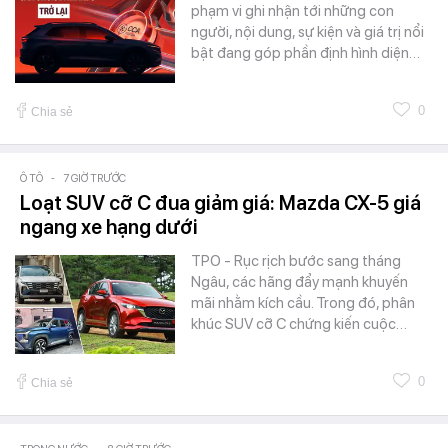
phạm vi ghi nhận tới những con
người, nội dung, sự kiện và giá trị nổi
bật đang góp phần định hình diện…
0
Chia sẻ
Ô TÔ
-
7 GIỜ TRƯỚC
Loạt SUV cỡ C đua giảm giá: Mazda CX-5 giá
ngang xe hạng dưới
TPO - Rục rịch bước sang tháng
Ngâu, các hãng đẩy mạnh khuyến
mãi nhằm kích cầu. Trong đó, phân
khúc SUV cỡ C chứng kiến cuộc…
0
Chia sẻ