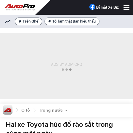
Bí mật Xe Biz
Trên Ghế
Tôi làm thật Bạn hiểu thấu
Ô tô
Trong nước
Hai xe Toyota húc đổ rào sắt trong