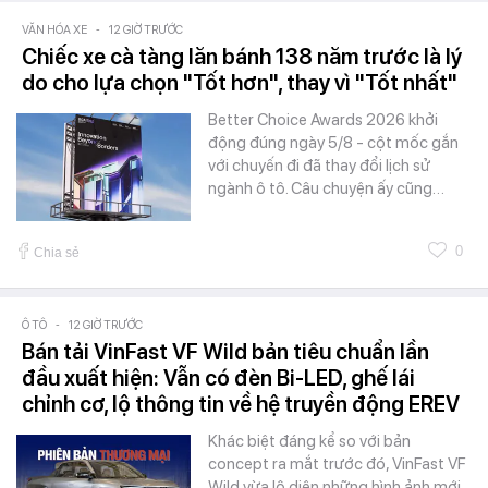
VĂN HÓA XE
-
12 GIỜ TRƯỚC
Chiếc xe cà tàng lăn bánh 138 năm trước là lý
do cho lựa chọn "Tốt hơn", thay vì "Tốt nhất"
Better Choice Awards 2026 khởi
động đúng ngày 5/8 - cột mốc gắn
với chuyến đi đã thay đổi lịch sử
ngành ô tô. Câu chuyện ấy cũng…
0
Chia sẻ
Ô TÔ
-
12 GIỜ TRƯỚC
Bán tải VinFast VF Wild bản tiêu chuẩn lần
đầu xuất hiện: Vẫn có đèn Bi-LED, ghế lái
chỉnh cơ, lộ thông tin về hệ truyền động EREV
Khác biệt đáng kể so với bản
concept ra mắt trước đó, VinFast VF
Wild vừa lộ diện những hình ảnh mới