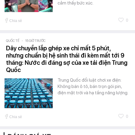
cảm thấy bức xúc.
0
Chia sẻ
QUỐC TẾ
-
15 GIỜ TRƯỚC
Dây chuyền lắp ghép xe chỉ mất 5 phút,
nhưng chuẩn bị hệ sinh thái đi kèm mất tới 9
tháng: Nước đi đáng sợ của xe tải điện Trung
Quốc
Trung Quốc đổi luật chơi xe điện:
Không bán ô tô, bán trọn gói pin,
điện mặt trời và hạ tầng năng lượng.
0
Chia sẻ