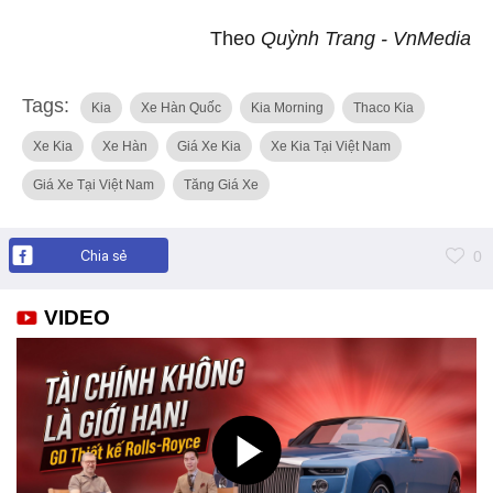
Theo
Quỳnh Trang - VnMedia
Tags:
Kia
Xe Hàn Quốc
Kia Morning
Thaco Kia
Xe Kia
Xe Hàn
Giá Xe Kia
Xe Kia Tại Việt Nam
Giá Xe Tại Việt Nam
Tăng Giá Xe
Chia sẻ
0
VIDEO