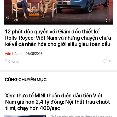
0:00
12 phút độc quyền với Giám đốc thiết kế
Rolls-Royce: Việt Nam và những chuyện chưa
kể về cá nhân hóa cho giới siêu giàu toàn cầu
Văn hóa xe
-06/08/2026
0
Chia sẻ
CÙNG CHUYÊN MỤC
Xem thực tế MINI thuần điện đầu tiên Việt
Nam giá hơn 2,4 tỷ đồng: Nội thất trau chuốt
tỉ mỉ, chạy hơn 400/sạc
Không còn những đường nét bo tròn