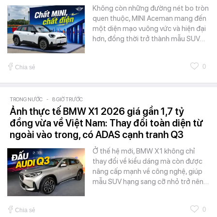
Không còn những đường nét bo tròn
quen thuộc, MINI Aceman mang đến
một diện mạo vuông vức và hiện đại
hơn, đồng thời trở thành mẫu SUV…
0
Chia sẻ
TRONG NƯỚC
-
8 GIỜ TRƯỚC
Ảnh thực tế BMW X1 2026 giá gần 1,7 tỷ
đồng vừa về Việt Nam: Thay đổi toàn diện từ
ngoài vào trong, có ADAS cạnh tranh Q3
Ở thế hệ mới, BMW X1 không chỉ
thay đổi về kiểu dáng mà còn được
nâng cấp mạnh về công nghệ, giúp
mẫu SUV hạng sang cỡ nhỏ trở nên…
0
Chia sẻ