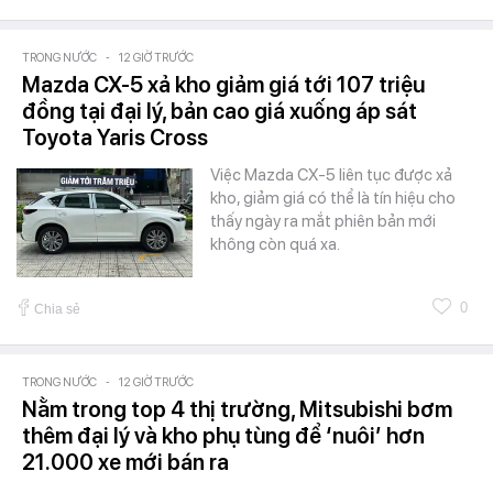
TRONG NƯỚC
-
12 GIỜ TRƯỚC
Mazda CX-5 xả kho giảm giá tới 107 triệu
đồng tại đại lý, bản cao giá xuống áp sát
Toyota Yaris Cross
Việc Mazda CX-5 liên tục được xả
kho, giảm giá có thể là tín hiệu cho
thấy ngày ra mắt phiên bản mới
không còn quá xa.
0
Chia sẻ
TRONG NƯỚC
-
12 GIỜ TRƯỚC
Nằm trong top 4 thị trường, Mitsubishi bơm
thêm đại lý và kho phụ tùng để ‘nuôi’ hơn
21.000 xe mới bán ra