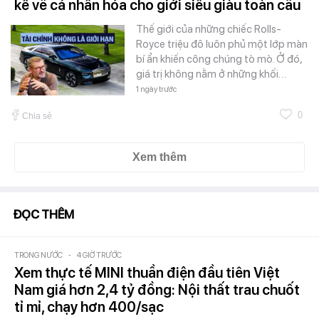
kể về cá nhân hóa cho giới siêu giàu toàn cầu
Thế giới của những chiếc Rolls-
Royce triệu đô luôn phủ một lớp màn
bí ẩn khiến công chúng tò mò. Ở đó,
giá trị không nằm ở những khối…
1 ngày trước
0
Chia sẻ
Xem thêm
ĐỌC THÊM
TRONG NƯỚC
-
4 GIỜ TRƯỚC
Xem thực tế MINI thuần điện đầu tiên Việt
Nam giá hơn 2,4 tỷ đồng: Nội thất trau chuốt
tỉ mỉ, chạy hơn 400/sạc