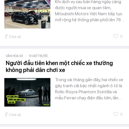
Khi dịch vụ sau bán hàng ngày càng
được người mua xe quan tâm,
Mitsubishi Motors Việt Nam tiếp tục
mở rộng hệ thống phân phối lên 76…
0
Chia sẻ
VĂN HÓA XE
-
13 GIỜ TRƯỚC
Người đầu tiên khen một chiếc xe thường
không phải dân chơi xe
Trong vài tháng gần đây, hai chiếc xe
gây tranh cãi bậc nhất ngành ô tô là
Rolls-Royce Phantom Scintilla và
mẫu Ferrari chạy điện đầu tiên, lần…
0
Chia sẻ