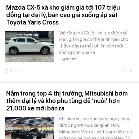
Mazda CX-5 xả kho giảm giá tới 107 triệu
đồng tại đại lý, bản cao giá xuống áp sát
Toyota Yaris Cross
Việc Mazda CX-5 liên tục được xả
kho, giảm giá có thể là tín hiệu cho
thấy ngày ra mắt phiên bản mới
không còn quá xa.
12 giờ trước
0
Chia sẻ
Nằm trong top 4 thị trường, Mitsubishi bơm
thêm đại lý và kho phụ tùng để ‘nuôi’ hơn
21.000 xe mới bán ra
Khi dịch vụ sau bán hàng ngày càng
được người mua xe quan tâm,
Mitsubishi Motors Việt Nam tiếp tục
mở rộng hệ thống phân phối lên 76…