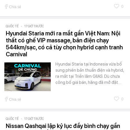
0
Chia sẻ
QUỐC TẾ
-
17 GIỜ TRƯỚC
Hyundai Staria mới ra mắt gần Việt Nam: Nội
thất có ghế VIP massage, bản điện chạy
544km/sạc, có cả tùy chọn hybrid cạnh tranh
Carnival
Hyundai Staria tại Indonesia vừa bổ
sung phiên bản thuần điện và hybrid,
ra mắt tại Triển lãm GIIAS. Dù chưa
công bố giá bán, hãng đã mở đặt…
0
Chia sẻ
QUỐC TẾ
-
17 GIỜ TRƯỚC
Nissan Qashqai lập kỷ lục đầy bình chạy gần