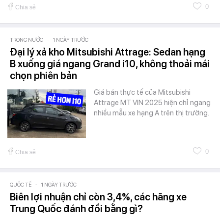
0
Chia sẻ
TRONG NƯỚC
-
1 NGÀY TRƯỚC
Đại lý xả kho Mitsubishi Attrage: Sedan hạng
B xuống giá ngang Grand i10, không thoải mái
chọn phiên bản
Giá bán thực tế của Mitsubishi
Attrage MT VIN 2025 hiện chỉ ngang
nhiều mẫu xe hạng A trên thị trường.
0
Chia sẻ
QUỐC TẾ
-
1 NGÀY TRƯỚC
Biên lợi nhuận chỉ còn 3,4%, các hãng xe
Trung Quốc đánh đổi bằng gì?