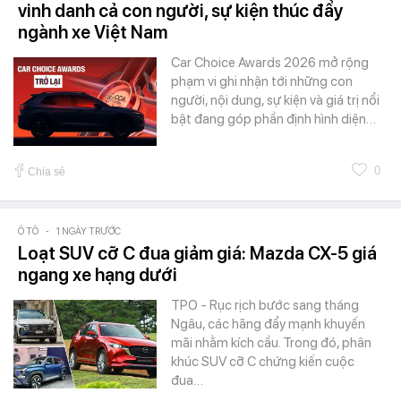
vinh danh cả con người, sự kiện thúc đẩy
ngành xe Việt Nam
Car Choice Awards 2026 mở rộng
phạm vi ghi nhận tới những con
người, nội dung, sự kiện và giá trị nổi
bật đang góp phần định hình diện…
0
Chia sẻ
Ô TÔ
-
1 NGÀY TRƯỚC
Loạt SUV cỡ C đua giảm giá: Mazda CX-5 giá
ngang xe hạng dưới
TPO - Rục rịch bước sang tháng
Ngâu, các hãng đẩy mạnh khuyến
mãi nhằm kích cầu. Trong đó, phân
khúc SUV cỡ C chứng kiến cuộc
đua…