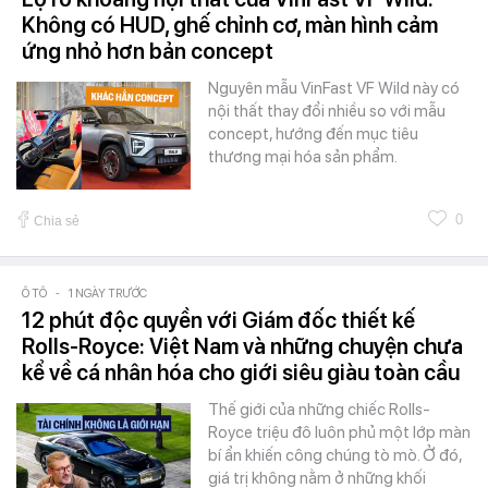
Không có HUD, ghế chỉnh cơ, màn hình cảm
ứng nhỏ hơn bản concept
Nguyên mẫu VinFast VF Wild này có
nội thất thay đổi nhiều so với mẫu
concept, hướng đến mục tiêu
thương mại hóa sản phẩm.
0
Chia sẻ
Ô TÔ
-
1 NGÀY TRƯỚC
12 phút độc quyền với Giám đốc thiết kế
Rolls-Royce: Việt Nam và những chuyện chưa
kể về cá nhân hóa cho giới siêu giàu toàn cầu
Thế giới của những chiếc Rolls-
Royce triệu đô luôn phủ một lớp màn
bí ẩn khiến công chúng tò mò. Ở đó,
giá trị không nằm ở những khối