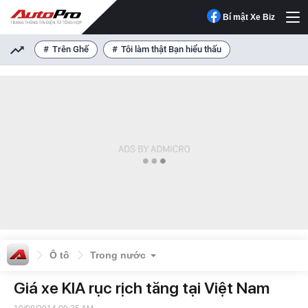
Bí mật Xe Biz
Trên Ghế
Tôi làm thật Bạn hiểu thấu
Ô tô
Trong nước
Giá xe KIA rục rịch tăng tại Việt Nam