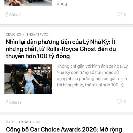
động…
0
Chia sẻ
XEM CHƠI
-
1 NGÀY TRƯỚC
Nhìn lại dàn phương tiện của Lý Nhã Kỳ: Ít
nhưng chất, từ Rolls-Royce Ghost đến du
thuyền hơn 100 tỷ đồng
Không chỉ gắn với hình ảnh xa hoa, Lý
Nhã Kỳ còn từng sở hữu hoặc sử
dụng nhiều phương tiện có giá trị lên
tới hàng chục, thậm chí hơn 100 tỷ…
0
Chia sẻ
Ô TÔ
-
1 NGÀY TRƯỚC
Công bố Car Choice Awards 2026: Mở rộng