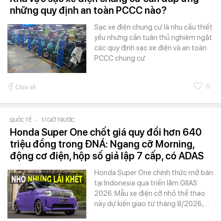
những quy định an toàn PCCC nào?
Sạc xe điện chung cư là nhu cầu thiết
yếu nhưng cần tuân thủ nghiêm ngặt
các quy định sạc xe điện và an toàn
PCCC chung cư.
0
Chia sẻ
QUỐC TẾ
-
17 GIỜ TRƯỚC
Honda Super One chốt giá quy đổi hơn 640
triệu đồng trong ĐNÁ: Ngang cỡ Morning,
động cơ điện, hộp số giả lập 7 cấp, có ADAS
Honda Super One chính thức mở bán
tại Indonesia qua triển lãm GIIAS
2026. Mẫu xe điện cỡ nhỏ thể thao
này dự kiến giao từ tháng 8/2026,…