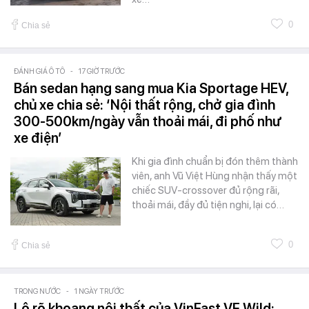
0
Chia sẻ
ĐÁNH GIÁ Ô TÔ
-
17 GIỜ TRƯỚC
Bán sedan hạng sang mua Kia Sportage HEV,
chủ xe chia sẻ: ‘Nội thất rộng, chở gia đình
300-500km/ngày vẫn thoải mái, đi phố như
xe điện’
Khi gia đình chuẩn bị đón thêm thành
viên, anh Vũ Việt Hùng nhận thấy một
chiếc SUV-crossover đủ rộng rãi,
thoải mái, đầy đủ tiện nghi, lại có…
0
Chia sẻ
TRONG NƯỚC
-
1 NGÀY TRƯỚC
Lộ rõ khoang nội thất của VinFast VF Wild: