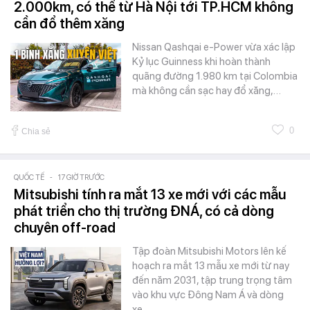
2.000km, có thể từ Hà Nội tới TP.HCM không
cần đổ thêm xăng
Nissan Qashqai e-Power vừa xác lập
Kỷ lục Guinness khi hoàn thành
quãng đường 1.980 km tại Colombia
mà không cần sạc hay đổ xăng,…
0
Chia sẻ
QUỐC TẾ
-
17 GIỜ TRƯỚC
Mitsubishi tính ra mắt 13 xe mới với các mẫu
phát triển cho thị trường ĐNÁ, có cả dòng
chuyên off-road
Tập đoàn Mitsubishi Motors lên kế
hoạch ra mắt 13 mẫu xe mới từ nay
đến năm 2031, tập trung trọng tâm
vào khu vực Đông Nam Á và dòng
xe…