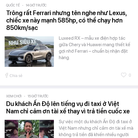
QUỐC TẾ
-
14 GIỜ TRƯỚC
Trông rất Ferrari nhưng tên nghe như Lexus,
chiếc xe này mạnh 585hp, có thể chạy hơn
850km/sạc
Luxeed RX – mẫu xe điện hợp tác
giữa Chery và Huawei mang thiết kế
gợi nhớ Ferrari – chuẩn bị nhận đặt
hàng.
0
Chia sẻ
XEM CHƠI
-
15 GIỜ TRƯỚC
Du khách Ấn Độ lên tiếng vụ đi taxi ở Việt
Nam chỉ cảm ơn tài xế thay vì trả tiền cuốc xe
Sự việc một du khách Ấn Độ đi taxi ở
Việt Nam nhưng chỉ cảm ơn tài xế mà
không trả tiền đã khiến nhiều người