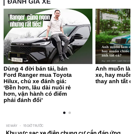
ĐÁNH GIÁ XE
Dùng 4 đời bán tải, bán
Anh muốn làm
Ford Ranger mua Toyota
xe, hay muốn 
Hilux, chủ xe đánh giá:
thay anh tất c
‘Bền hơn, lâu dài nuôi rẻ
hơn, vận hành có điểm
phải đánh đổi’
XE MÁY
-
15 GIỜ TRƯỚC
Khu vực sạc xe điện chung cư cần đáp ứng