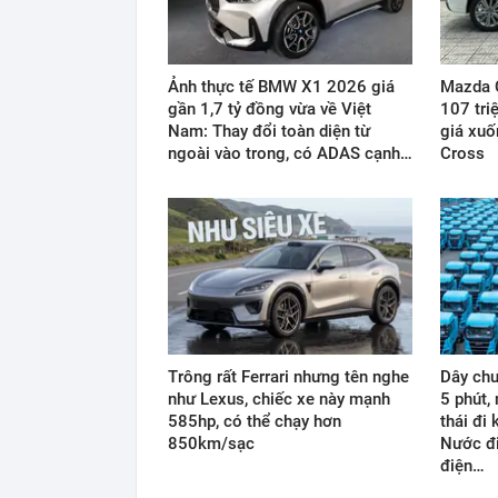
Ảnh thực tế BMW X1 2026 giá
Mazda C
gần 1,7 tỷ đồng vừa về Việt
107 triệ
Nam: Thay đổi toàn diện từ
giá xuố
ngoài vào trong, có ADAS cạnh…
Cross
Trông rất Ferrari nhưng tên nghe
Dây chu
như Lexus, chiếc xe này mạnh
5 phút,
585hp, có thể chạy hơn
thái đi
850km/sạc
Nước đi
điện…