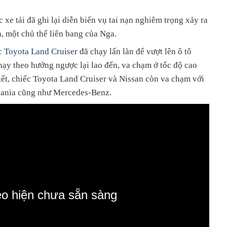
xe tải đã ghi lại diễn biến vụ tai nạn nghiêm trọng xảy ra
, một chủ thể liên bang của Nga.
ếc
Toyota Land Cruiser
đã chạy lấn làn để vượt lên ô tô
hạy theo hướng ngược lại lao đến, va chạm ở tốc độ cao
hết, chiếc Toyota Land Cruiser và Nissan còn va chạm với
Scania cũng như Mercedes-Benz.
eo hiện chưa sẵn sàng