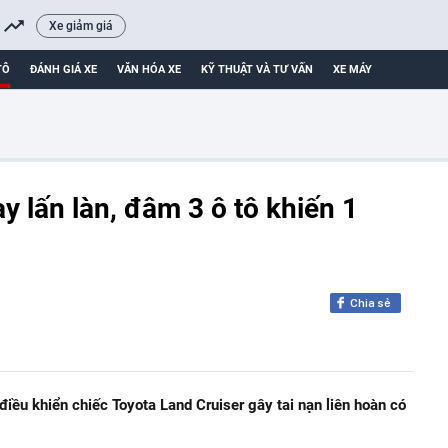
Xe giảm giá
TÔ
ĐÁNH GIÁ XE
VĂN HÓA XE
KỸ THUẬT VÀ TƯ VẤN
XE MÁY
y lấn làn, đâm 3 ô tô khiến 1
Chia sẻ
iều khiển chiếc Toyota Land Cruiser gây tai nạn liên hoàn có