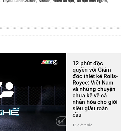
n
Toyota Land Cruiser
Nissan
video tai nạn
tai nạn chết người
12 phút độc
quyền với Giám
đốc thiết kế Rolls-
Royce: Việt Nam
và những chuyện
chưa kể về cá
nhân hóa cho giới
siêu giàu toàn
cầu
16 giờ trước