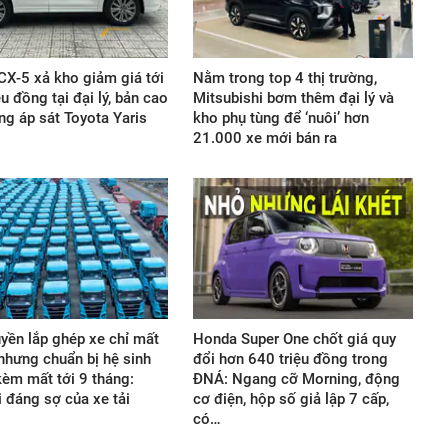
X-5 xả kho giảm giá tới
Nằm trong top 4 thị trường,
u đồng tại đại lý, bản cao
Mitsubishi bơm thêm đại lý và
ng áp sát Toyota Yaris
kho phụ tùng để ‘nuôi’ hơn
21.000 xe mới bán ra
yền lắp ghép xe chỉ mất
Honda Super One chốt giá quy
 nhưng chuẩn bị hệ sinh
đổi hơn 640 triệu đồng trong
 kèm mất tới 9 tháng:
ĐNÁ: Ngang cỡ Morning, động
 đáng sợ của xe tải
cơ điện, hộp số giả lập 7 cấp,
có…