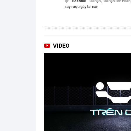
Từ khóa:
tai nạn
tai nạn liên hoà
say rượu gây tai nạn
VIDEO