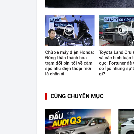
Current
Duration
Time
0:12
/
12:33
Chủ xe máy điện Honda:
Toyota Land Cruis
Đừng thần thánh hóa
và các bình luận t
trạm đổi pin, tối về cắm
cực: Fortuner đè 
sạc như điện thoại mới
có lạc nhưng sự t
là chân ái
gì?
CÙNG CHUYÊN MỤC