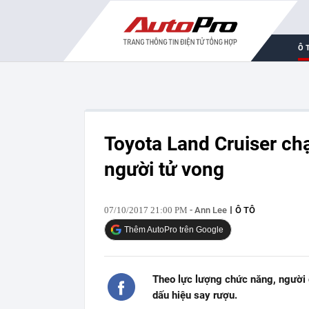
Ô 
Toyota Land Cruiser chạ
người tử vong
07/10/2017 21:00 PM
- Ann Lee
Ô TÔ
Thêm AutoPro trên Google
Theo lực lượng chức năng, người đ
dấu hiệu say rượu.