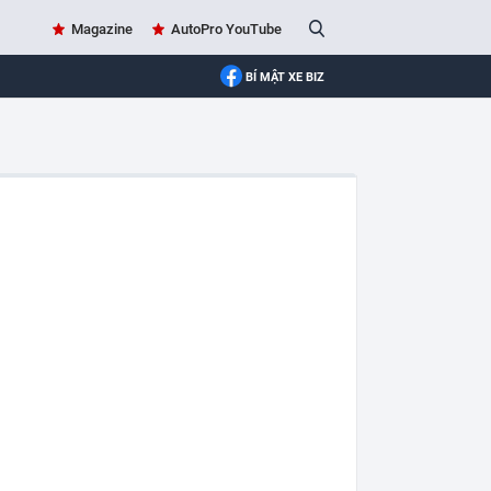
Magazine
AutoPro YouTube
BÍ MẬT XE BIZ