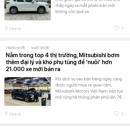
thấy ngày ra mắt phiên bản mới
không còn quá xa.
0
Chia sẻ
TRONG NƯỚC
-
8 GIỜ TRƯỚC
Nằm trong top 4 thị trường, Mitsubishi bơm
thêm đại lý và kho phụ tùng để ‘nuôi’ hơn
21.000 xe mới bán ra
Khi dịch vụ sau bán hàng ngày càng
được người mua xe quan tâm,
Mitsubishi Motors Việt Nam tiếp tục
mở rộng hệ thống phân phối lên 76…
0
Chia sẻ