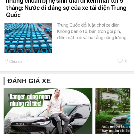
nhưng chuẩn bị hệ sinh thái đi kèm mất tới 9
tháng: Nước đi đáng sợ của xe tải điện Trung
Quốc
Trung Quốc đổi luật chơi xe điện:
Không bán ô tô, bán trọn gói pin,
điện mặt trời và hạ tầng năng lượng.
0
Chia sẻ
ĐÁNH GIÁ XE