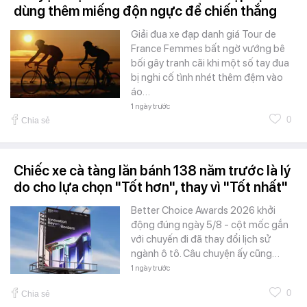
dùng thêm miếng độn ngực để chiến thắng
Giải đua xe đạp danh giá Tour de
France Femmes bất ngờ vướng bê
bối gây tranh cãi khi một số tay đua
bị nghi cố tình nhét thêm đệm vào
áo…
1 ngày trước
0
Chia sẻ
Chiếc xe cà tàng lăn bánh 138 năm trước là lý
do cho lựa chọn "Tốt hơn", thay vì "Tốt nhất"
Better Choice Awards 2026 khởi
động đúng ngày 5/8 - cột mốc gắn
với chuyến đi đã thay đổi lịch sử
ngành ô tô. Câu chuyện ấy cũng…
1 ngày trước
0
Chia sẻ