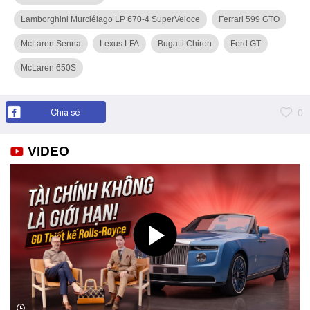
Lamborghini Murciélago LP 670-4 SuperVeloce
Ferrari 599 GTO
McLaren Senna
Lexus LFA
Bugatti Chiron
Ford GT
McLaren 650S
Chia sẻ
0
VIDEO