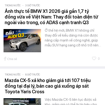
TRONG NƯỚC
-
3 GIỜ TRƯỚC
Ảnh thực tế BMW X1 2026 giá gần 1,7 tỷ
đồng vừa về Việt Nam: Thay đổi toàn diện từ
ngoài vào trong, có ADAS cạnh tranh Q3
Ở thế hệ mới, BMW X1 không chỉ
thay đổi về kiểu dáng mà còn được
nâng cấp mạnh về công nghệ, giúp
mẫu SUV hạng sang cỡ nhỏ trở nên…
0
Chia sẻ
TRONG NƯỚC
-
8 GIỜ TRƯỚC
Mazda CX-5 xả kho giảm giá tới 107 triệu
đồng tại đại lý, bản cao giá xuống áp sát
Toyota Yaris Cross
Việc Mazda CX-5 liên tục được xả
kho, giảm giá có thể là tín hiệu cho