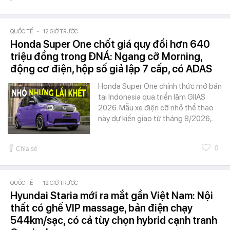
QUỐC TẾ
-
12 GIỜ TRƯỚC
Honda Super One chốt giá quy đổi hơn 640
triệu đồng trong ĐNÁ: Ngang cỡ Morning,
động cơ điện, hộp số giả lập 7 cấp, có ADAS
Honda Super One chính thức mở bán
tại Indonesia qua triển lãm GIIAS
2026. Mẫu xe điện cỡ nhỏ thể thao
này dự kiến giao từ tháng 8/2026,…
0
Chia sẻ
QUỐC TẾ
-
12 GIỜ TRƯỚC
Hyundai Staria mới ra mắt gần Việt Nam: Nội
thất có ghế VIP massage, bản điện chạy
544km/sạc, có cả tùy chọn hybrid cạnh tranh