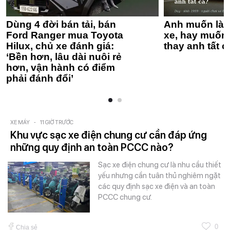
Dùng 4 đời bán tải, bán
Anh muốn làm
Ford Ranger mua Toyota
xe, hay muốn 
Hilux, chủ xe đánh giá:
thay anh tất c
‘Bền hơn, lâu dài nuôi rẻ
hơn, vận hành có điểm
phải đánh đổi’
XE MÁY
-
11 GIỜ TRƯỚC
Khu vực sạc xe điện chung cư cần đáp ứng
những quy định an toàn PCCC nào?
Sạc xe điện chung cư là nhu cầu thiết
yếu nhưng cần tuân thủ nghiêm ngặt
các quy định sạc xe điện và an toàn
PCCC chung cư.
0
Chia sẻ