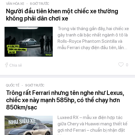
VĂN HÓA XE
-
8 GIỜ TRƯỚC
Người đầu tiên khen một chiếc xe thường
không phải dân chơi xe
Trong vài tháng gần đây, hai chiếc xe
gây tranh cãi bậc nhất ngành ô tô là
Rolls-Royce Phantom Scintilla và
mẫu Ferrari chạy điện đầu tiên, lần…
0
Chia sẻ
QUỐC TẾ
-
9 GIỜ TRƯỚC
Trông rất Ferrari nhưng tên nghe như Lexus,
chiếc xe này mạnh 585hp, có thể chạy hơn
850km/sạc
Luxeed RX – mẫu xe điện hợp tác
giữa Chery và Huawei mang thiết kế
gợi nhớ Ferrari – chuẩn bị nhận đặt