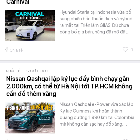
Carnival
Hyundai Staria tại Indonesia vừa bổ
sung phiên bản thuần điện và hybrid,
ra mắt tại Triển lãm GIIAS. Dù chưa
công bố giá bán, hãng đã mở đặt…
0
Chia sẻ
QUỐC TẾ
-
12 GIỜ TRƯỚC
Nissan Qashqai lập kỷ lục đầy bình chạy gần
2.000km, có thể từ Hà Nội tới TP.HCM không
cần đổ thêm xăng
Nissan Qashqai e-Power vừa xác lập
Kỷ lục Guinness khi hoàn thành
quãng đường 1.980 km tại Colombia
mà không cần sạc hay đổ xăng,…