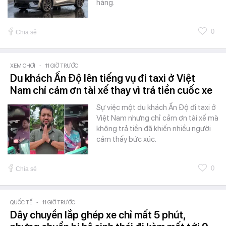
hàng.
0
Chia sẻ
XEM CHƠI
-
11 GIỜ TRƯỚC
Du khách Ấn Độ lên tiếng vụ đi taxi ở Việt
Nam chỉ cảm ơn tài xế thay vì trả tiền cuốc xe
Sự việc một du khách Ấn Độ đi taxi ở
Việt Nam nhưng chỉ cảm ơn tài xế mà
không trả tiền đã khiến nhiều người
cảm thấy bức xúc.
0
Chia sẻ
QUỐC TẾ
-
11 GIỜ TRƯỚC
Dây chuyền lắp ghép xe chỉ mất 5 phút,