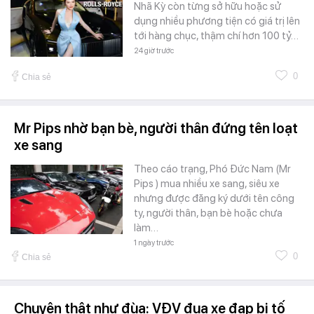
Nhã Kỳ còn từng sở hữu hoặc sử
dụng nhiều phương tiện có giá trị lên
tới hàng chục, thậm chí hơn 100 tỷ…
24 giờ trước
0
Chia sẻ
Mr Pips nhờ bạn bè, người thân đứng tên loạt
xe sang
Theo cáo trạng, Phó Đức Nam (Mr
Pips ) mua nhiều xe sang, siêu xe
nhưng được đăng ký dưới tên công
ty, người thân, bạn bè hoặc chưa
làm…
1 ngày trước
0
Chia sẻ
Chuyện thật như đùa: VĐV đua xe đạp bị tố