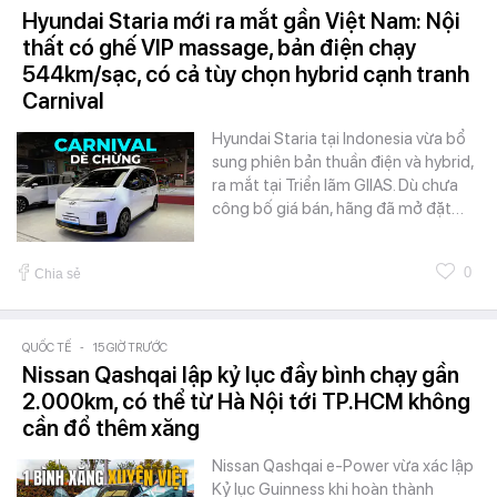
Hyundai Staria mới ra mắt gần Việt Nam: Nội
thất có ghế VIP massage, bản điện chạy
544km/sạc, có cả tùy chọn hybrid cạnh tranh
Carnival
Hyundai Staria tại Indonesia vừa bổ
sung phiên bản thuần điện và hybrid,
ra mắt tại Triển lãm GIIAS. Dù chưa
công bố giá bán, hãng đã mở đặt…
0
Chia sẻ
QUỐC TẾ
-
15 GIỜ TRƯỚC
Nissan Qashqai lập kỷ lục đầy bình chạy gần
2.000km, có thể từ Hà Nội tới TP.HCM không
cần đổ thêm xăng
Nissan Qashqai e-Power vừa xác lập
Kỷ lục Guinness khi hoàn thành