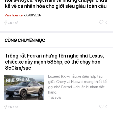
Rolls-Royce: Việt Nam và những chuyện chưa
kể về cá nhân hóa cho giới siêu giàu toàn cầu
Văn hóa xe
-06/08/2026
0
Chia sẻ
CÙNG CHUYÊN MỤC
Trông rất Ferrari nhưng tên nghe như Lexus,
chiếc xe này mạnh 585hp, có thể chạy hơn
850km/sạc
Luxeed RX – mẫu xe điện hợp tác
giữa Chery và Huawei mang thiết kế
gợi nhớ Ferrari – chuẩn bị nhận đặt
hàng.
11 giờ trước
0
Chia sẻ