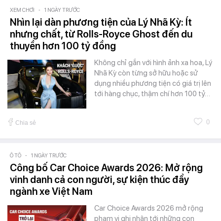
XEM CHƠI
-
1 NGÀY TRƯỚC
Nhìn lại dàn phương tiện của Lý Nhã Kỳ: Ít
nhưng chất, từ Rolls-Royce Ghost đến du
thuyền hơn 100 tỷ đồng
Không chỉ gắn với hình ảnh xa hoa, Lý
Nhã Kỳ còn từng sở hữu hoặc sử
dụng nhiều phương tiện có giá trị lên
tới hàng chục, thậm chí hơn 100 tỷ…
0
Chia sẻ
Ô TÔ
-
1 NGÀY TRƯỚC
Công bố Car Choice Awards 2026: Mở rộng
vinh danh cả con người, sự kiện thúc đẩy
ngành xe Việt Nam
Car Choice Awards 2026 mở rộng
phạm vi ghi nhận tới những con