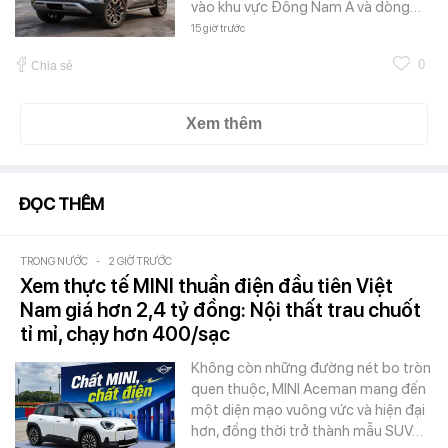
vào khu vực Đông Nam Á và dòng…
15 giờ trước
0
Chia sẻ
Xem thêm
ĐỌC THÊM
TRONG NƯỚC
-
2 GIỜ TRƯỚC
Xem thực tế MINI thuần điện đầu tiên Việt
Nam giá hơn 2,4 tỷ đồng: Nội thất trau chuốt
tỉ mỉ, chạy hơn 400/sạc
Không còn những đường nét bo tròn
quen thuộc, MINI Aceman mang đến
một diện mạo vuông vức và hiện đại
hơn, đồng thời trở thành mẫu SUV…