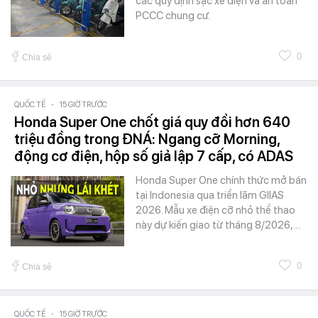
các quy định sạc xe điện và an toàn
PCCC chung cư.
0
Chia sẻ
QUỐC TẾ
-
15 GIỜ TRƯỚC
Honda Super One chốt giá quy đổi hơn 640
triệu đồng trong ĐNÁ: Ngang cỡ Morning,
động cơ điện, hộp số giả lập 7 cấp, có ADAS
Honda Super One chính thức mở bán
tại Indonesia qua triển lãm GIIAS
2026. Mẫu xe điện cỡ nhỏ thể thao
này dự kiến giao từ tháng 8/2026,…
0
Chia sẻ
QUỐC TẾ
-
15 GIỜ TRƯỚC