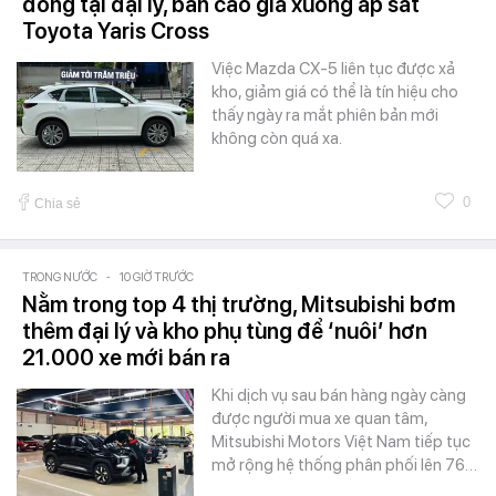
đồng tại đại lý, bản cao giá xuống áp sát
Toyota Yaris Cross
Việc Mazda CX-5 liên tục được xả
kho, giảm giá có thể là tín hiệu cho
thấy ngày ra mắt phiên bản mới
không còn quá xa.
0
Chia sẻ
TRONG NƯỚC
-
10 GIỜ TRƯỚC
Nằm trong top 4 thị trường, Mitsubishi bơm
thêm đại lý và kho phụ tùng để ‘nuôi’ hơn
21.000 xe mới bán ra
Khi dịch vụ sau bán hàng ngày càng
được người mua xe quan tâm,
Mitsubishi Motors Việt Nam tiếp tục
mở rộng hệ thống phân phối lên 76…