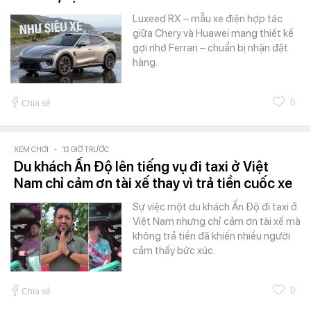
Luxeed RX – mẫu xe điện hợp tác
giữa Chery và Huawei mang thiết kế
gợi nhớ Ferrari – chuẩn bị nhận đặt
hàng.
0
Chia sẻ
XEM CHƠI
-
13 GIỜ TRƯỚC
Du khách Ấn Độ lên tiếng vụ đi taxi ở Việt
Nam chỉ cảm ơn tài xế thay vì trả tiền cuốc xe
Sự việc một du khách Ấn Độ đi taxi ở
Việt Nam nhưng chỉ cảm ơn tài xế mà
không trả tiền đã khiến nhiều người
cảm thấy bức xúc.
0
Chia sẻ