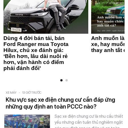
Dùng 4 đời bán tải, bán
Anh muốn làm
Ford Ranger mua Toyota
xe, hay muốn 
Hilux, chủ xe đánh giá:
thay anh tất c
‘Bền hơn, lâu dài nuôi rẻ
hơn, vận hành có điểm
phải đánh đổi’
XE MÁY
-
13 GIỜ TRƯỚC
Khu vực sạc xe điện chung cư cần đáp ứng
những quy định an toàn PCCC nào?
Sạc xe điện chung cư là nhu cầu thiết
yếu nhưng cần tuân thủ nghiêm ngặt