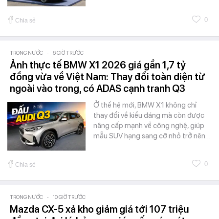
0
Chia sẻ
TRONG NƯỚC
-
6 GIỜ TRƯỚC
Ảnh thực tế BMW X1 2026 giá gần 1,7 tỷ
đồng vừa về Việt Nam: Thay đổi toàn diện từ
ngoài vào trong, có ADAS cạnh tranh Q3
Ở thế hệ mới, BMW X1 không chỉ
thay đổi về kiểu dáng mà còn được
nâng cấp mạnh về công nghệ, giúp
mẫu SUV hạng sang cỡ nhỏ trở nên…
0
Chia sẻ
TRONG NƯỚC
-
10 GIỜ TRƯỚC
Mazda CX-5 xả kho giảm giá tới 107 triệu