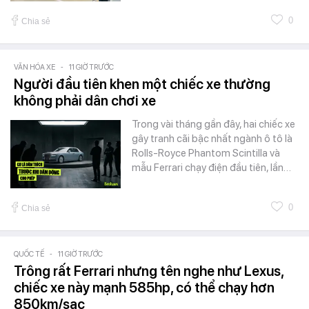
0
Chia sẻ
VĂN HÓA XE
-
11 GIỜ TRƯỚC
Người đầu tiên khen một chiếc xe thường
không phải dân chơi xe
Trong vài tháng gần đây, hai chiếc xe
gây tranh cãi bậc nhất ngành ô tô là
Rolls-Royce Phantom Scintilla và
mẫu Ferrari chạy điện đầu tiên, lần…
0
Chia sẻ
QUỐC TẾ
-
11 GIỜ TRƯỚC
Trông rất Ferrari nhưng tên nghe như Lexus,
chiếc xe này mạnh 585hp, có thể chạy hơn
850km/sạc