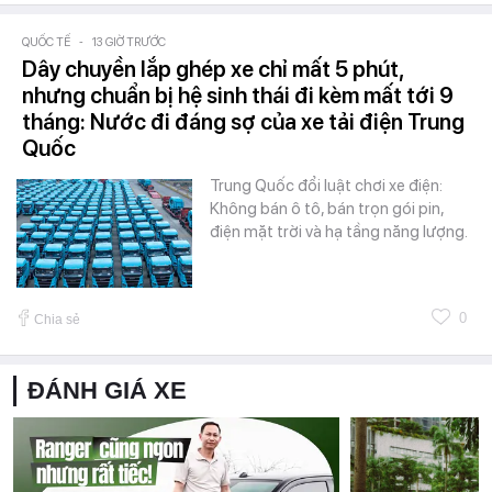
QUỐC TẾ
-
13 GIỜ TRƯỚC
Dây chuyền lắp ghép xe chỉ mất 5 phút,
nhưng chuẩn bị hệ sinh thái đi kèm mất tới 9
tháng: Nước đi đáng sợ của xe tải điện Trung
Quốc
Trung Quốc đổi luật chơi xe điện:
Không bán ô tô, bán trọn gói pin,
điện mặt trời và hạ tầng năng lượng.
0
Chia sẻ
ĐÁNH GIÁ XE