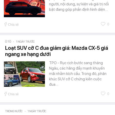
người, nội dung, sự kiện và giá trị nổi
bật đang góp phần định hình diện…
0
Chia sẻ
Ô TÔ
-
1 NGÀY TRƯỚC
Loạt SUV cỡ C đua giảm giá: Mazda CX-5 giá
ngang xe hạng dưới
TPO - Rục rịch bước sang tháng
Ngâu, các hãng đẩy mạnh khuyến
mãi nhằm kích cầu. Trong đó, phân
khúc SUV cỡ C chứng kiến cuộc
đua…
0
Chia sẻ
TRONG NƯỚC
-
1 NGÀY TRƯỚC