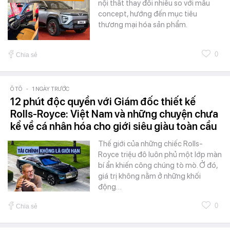
nội thất thay đổi nhiều so với mẫu
concept, hướng đến mục tiêu
thương mại hóa sản phẩm.
0
Chia sẻ
Ô TÔ
-
1 NGÀY TRƯỚC
12 phút độc quyền với Giám đốc thiết kế
Rolls-Royce: Việt Nam và những chuyện chưa
kể về cá nhân hóa cho giới siêu giàu toàn cầu
Thế giới của những chiếc Rolls-
Royce triệu đô luôn phủ một lớp màn
bí ẩn khiến công chúng tò mò. Ở đó,
giá trị không nằm ở những khối
động…
0
Chia sẻ