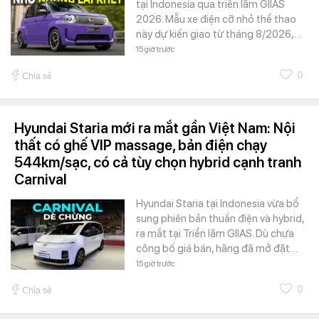
tại Indonesia qua triển lãm GIIAS
2026. Mẫu xe điện cỡ nhỏ thể thao
này dự kiến giao từ tháng 8/2026,…
15 giờ trước
0
Chia sẻ
Hyundai Staria mới ra mắt gần Việt Nam: Nội
thất có ghế VIP massage, bản điện chạy
544km/sạc, có cả tùy chọn hybrid cạnh tranh
Carnival
Hyundai Staria tại Indonesia vừa bổ
sung phiên bản thuần điện và hybrid,
ra mắt tại Triển lãm GIIAS. Dù chưa
công bố giá bán, hãng đã mở đặt…
15 giờ trước
0
Chia sẻ