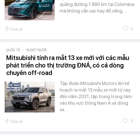
quãng đường 1.980 km tại Colombia
mà không cần sạc hay đổ xăng,…
0
Chia sẻ
QUỐC TẾ
-
15 GIỜ TRƯỚC
Mitsubishi tính ra mắt 13 xe mới với các mẫu
phát triển cho thị trường ĐNÁ, có cả dòng
chuyên off-road
Tập đoàn Mitsubishi Motors lên kế
hoạch ra mắt 13 mẫu xe mới từ nay
đến năm 2031, tập trung trọng tâm
vào khu vực Đông Nam Á và dòng
xe…
0
Chia sẻ