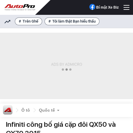
Bí mật Xe Biz
Trên Ghế
Tôi làm thật Bạn hiểu thấu
Ô tô
Quốc tế
Infiniti công bố giá cặp đôi QX50 và