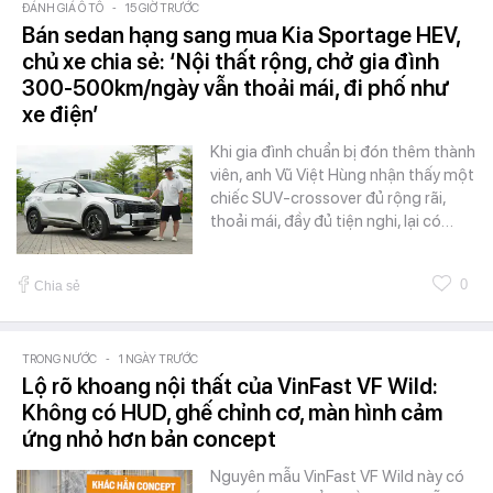
ĐÁNH GIÁ Ô TÔ
-
15 GIỜ TRƯỚC
Bán sedan hạng sang mua Kia Sportage HEV,
chủ xe chia sẻ: ‘Nội thất rộng, chở gia đình
300-500km/ngày vẫn thoải mái, đi phố như
xe điện’
Khi gia đình chuẩn bị đón thêm thành
viên, anh Vũ Việt Hùng nhận thấy một
chiếc SUV-crossover đủ rộng rãi,
thoải mái, đầy đủ tiện nghi, lại có…
0
Chia sẻ
TRONG NƯỚC
-
1 NGÀY TRƯỚC
Lộ rõ khoang nội thất của VinFast VF Wild:
Không có HUD, ghế chỉnh cơ, màn hình cảm
ứng nhỏ hơn bản concept
Nguyên mẫu VinFast VF Wild này có