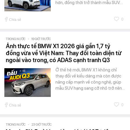
hơn, đồng thời trở thành mẫu SUV…
0
Chia sẻ
TRONG NƯỚC
-
19 GIỜ TRƯỚC
Ảnh thực tế BMW X1 2026 giá gần 1,7 tỷ
đồng vừa về Việt Nam: Thay đổi toàn diện từ
ngoài vào trong, có ADAS cạnh tranh Q3
Ở thế hệ mới, BMW X1 không chỉ
thay đổi về kiểu dáng mà còn được
nâng cấp mạnh về công nghệ, giúp
mẫu SUV hạng sang cỡ nhỏ trở nên…
0
Chia sẻ
TRONG NƯỚC
-
23 GIỜ TRƯỚC