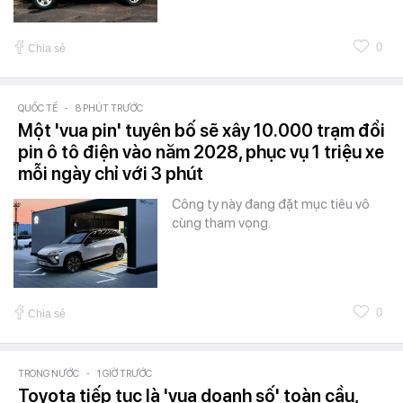
0
Chia sẻ
QUỐC TẾ
-
8 PHÚT TRƯỚC
Một 'vua pin' tuyên bố sẽ xây 10.000 trạm đổi
pin ô tô điện vào năm 2028, phục vụ 1 triệu xe
mỗi ngày chỉ với 3 phút
Công ty này đang đặt mục tiêu vô
cùng tham vọng.
0
Chia sẻ
TRONG NƯỚC
-
1 GIỜ TRƯỚC
Toyota tiếp tục là 'vua doanh số' toàn cầu,