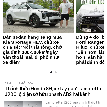
Bán sedan hạng sang mua
Dùng 4 đời bá
Kia Sportage HEV, chủ xe
Ford Ranger 
chia sẻ: ‘Nội thất rộng, chở
Hilux, chủ xe 
gia đình 300-500km/ngày
‘Bền hơn, lâu 
vẫn thoải mái, đi phố như
hơn, vận hàn
xe điện’
phải đánh đổi
XE MÁY
-
3 GIỜ TRƯỚC
Thách thức Honda SH, xe tay ga Ý Lambretta
J200 lộ diện sở hữu phanh ABS hai kênh
Lambretta J200 vừa chính thức tái