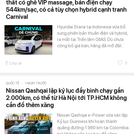
thất có ghế VIP massage, bản điện chạy
544km/sạc, có cả tùy chọn hybrid cạnh tranh
Carnival
Hyundai Staria tại Indonesia vừa bổ
sung phiên bản thuần điện và hybrid,
ra mắt tại Triển lãm GIIAS. Dù chưa
công bố giá bán, hãng đã mở đặt…
0
Chia sẻ
QUỐC TẾ
-
1 NGÀY TRƯỚC
Nissan Qashqai lập kỷ lục đầy bình chạy gần
2.000km, có thể từ Hà Nội tới TP.HCM không
cần đổ thêm xăng
Nissan Qashqai e-Power vừa xác lập
Kỷ lục Guinness khi hoàn thành
quãng đường 1.980 km tại Colombia