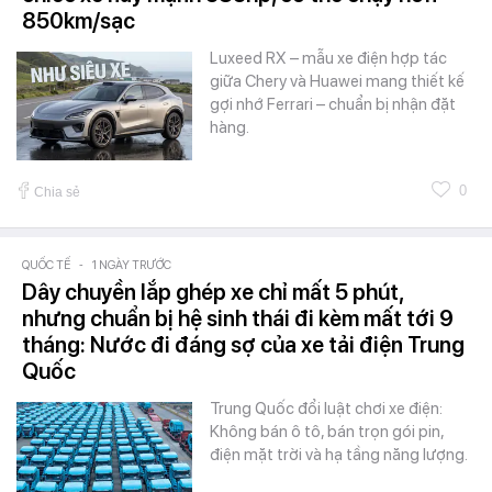
850km/sạc
Luxeed RX – mẫu xe điện hợp tác
giữa Chery và Huawei mang thiết kế
gợi nhớ Ferrari – chuẩn bị nhận đặt
hàng.
0
Chia sẻ
QUỐC TẾ
-
1 NGÀY TRƯỚC
Dây chuyền lắp ghép xe chỉ mất 5 phút,
nhưng chuẩn bị hệ sinh thái đi kèm mất tới 9
tháng: Nước đi đáng sợ của xe tải điện Trung
Quốc
Trung Quốc đổi luật chơi xe điện:
Không bán ô tô, bán trọn gói pin,
điện mặt trời và hạ tầng năng lượng.