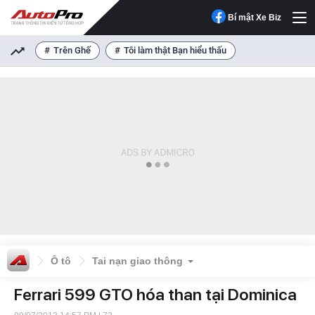
Bí mật Xe Biz
Trên Ghế
Tôi làm thật Bạn hiểu thấu
Ô tô
Tai nạn giao thông
Ferrari 599 GTO hóa than tại Dominica