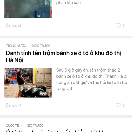
phần lốp sau.
0
Chia sẻ
TRONG NƯỚC
-
6 GIỜ TRƯỚC
Danh tính tên trộm bánh xe ô tô ở khu đô thị
Hà Nội
Sau 6 giờ gây án, tên trộm tháo 2
bánh xe ô tô ở khu đô thị Thanh Hà bị
công an bắt giữ và thu hồi lại toàn bộ
tang vật.
0
Chia sẻ
QUỐC TẾ
-
4 GIỜ TRƯỚC