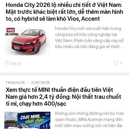
Honda City 2026 lộ nhiều chi tiết ở Việt Nam:
Mặt trước khác biệt rất lớn, dễ thêm màn hình
to, có hybrid sẽ làm khó Vios, Accent
Honda City mới vừa xuất hiện trong
công báo sở hữu công nghiệp tại
Việt Nam. Phiên bản nâng cấp này sở
hữu nhiều cải tiến đáng giá về thiết…
0
Chia sẻ
TRONG NƯỚC
-
15 GIỜ TRƯỚC
Xem thực tế MINI thuần điện đầu tiên Việt
Nam giá hơn 2,4 tỷ đồng: Nội thất trau chuốt
tỉ mỉ, chạy hơn 400/sạc
Không còn những đường nét bo tròn
quen thuộc, MINI Aceman mang đến
một diện mạo vuông vức và hiện đại