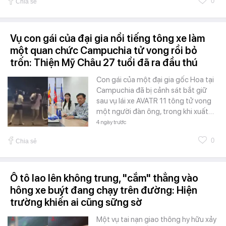
0
Chia sẻ
Vụ con gái của đại gia nổi tiếng tông xe làm
một quan chức Campuchia tử vong rồi bỏ
trốn: Thiện Mỹ Châu 27 tuổi đã ra đầu thú
Con gái của một đại gia gốc Hoa tại
Campuchia đã bị cảnh sát bắt giữ
sau vụ lái xe AVATR 11 tông tử vong
một người đàn ông, trong khi xuất…
4 ngày trước
0
Chia sẻ
Ô tô lao lên không trung, "cắm" thẳng vào
hông xe buýt đang chạy trên đường: Hiện
trường khiến ai cũng sững sờ
Một vụ tai nạn giao thông hy hữu xảy