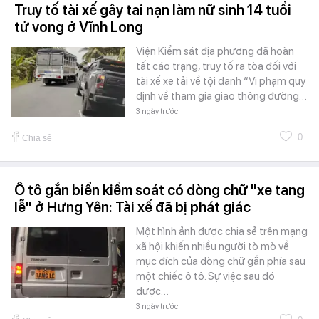
Truy tố tài xế gây tai nạn làm nữ sinh 14 tuổi
tử vong ở Vĩnh Long
Viện Kiểm sát địa phương đã hoàn
tất cáo trạng, truy tố ra tòa đối với
tài xế xe tải về tội danh “Vi phạm quy
định về tham gia giao thông đường…
3 ngày trước
0
Chia sẻ
Ô tô gắn biển kiểm soát có dòng chữ "xe tang
lễ" ở Hưng Yên: Tài xế đã bị phát giác
Một hình ảnh được chia sẻ trên mạng
xã hội khiến nhiều người tò mò về
mục đích của dòng chữ gắn phía sau
một chiếc ô tô. Sự việc sau đó
được…
3 ngày trước