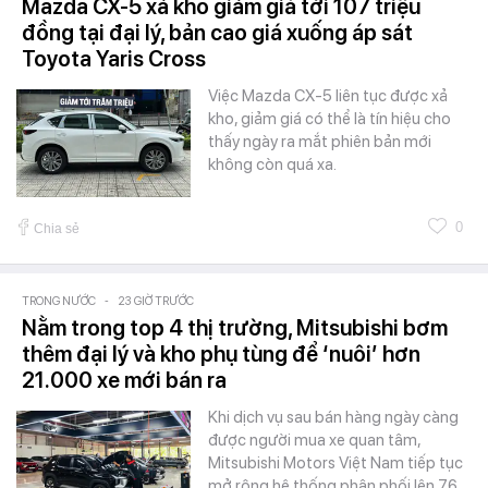
Mazda CX-5 xả kho giảm giá tới 107 triệu
đồng tại đại lý, bản cao giá xuống áp sát
Toyota Yaris Cross
Việc Mazda CX-5 liên tục được xả
kho, giảm giá có thể là tín hiệu cho
thấy ngày ra mắt phiên bản mới
không còn quá xa.
0
Chia sẻ
TRONG NƯỚC
-
23 GIỜ TRƯỚC
Nằm trong top 4 thị trường, Mitsubishi bơm
thêm đại lý và kho phụ tùng để ‘nuôi’ hơn
21.000 xe mới bán ra
Khi dịch vụ sau bán hàng ngày càng
được người mua xe quan tâm,
Mitsubishi Motors Việt Nam tiếp tục
mở rộng hệ thống phân phối lên 76…