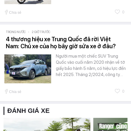
0
Chia sẻ
TRONG NƯỚC
-
2 GIỜ TRƯỚC
4 thương hiệu xe Trung Quốc đã rời Việt
Nam: Chủ xe của họ bây giờ sửa xe ở đâu?
Người mua một chiếc SUV Trung
Quốc vào cuối năm 2020 nhận về tờ
giấy bảo hành 5 năm, có hiệu lực đến
hết 2025. Tháng 2/2024, công ty…
0
Chia sẻ
ĐÁNH GIÁ XE