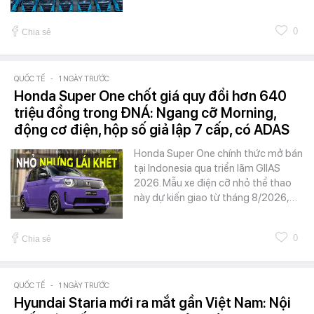
0
Chia sẻ
QUỐC TẾ
-
1 NGÀY TRƯỚC
Honda Super One chốt giá quy đổi hơn 640
triệu đồng trong ĐNÁ: Ngang cỡ Morning,
động cơ điện, hộp số giả lập 7 cấp, có ADAS
Honda Super One chính thức mở bán
tại Indonesia qua triển lãm GIIAS
2026. Mẫu xe điện cỡ nhỏ thể thao
này dự kiến giao từ tháng 8/2026,…
0
Chia sẻ
QUỐC TẾ
-
1 NGÀY TRƯỚC
Hyundai Staria mới ra mắt gần Việt Nam: Nội