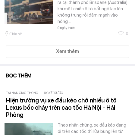
ra tại thành phố Brisbane (Australia)
khi một chiếc ô tô bất ngờ lao lên
không trung rồi đâm mạnh vào
hông…
9 ngày trước
0
Chia sẻ
Xem thêm
ĐỌC THÊM
TAI NẠN GIAO THÔNG
-
6 GIỜ TRƯỚC
Hiện trường vụ xe đầu kéo chở nhiều ô tô
Lexus bốc cháy trên cao tốc Hà Nội - Hải
Phòng
Theo nhân chứng, xe đầu kéo đang
đi trên cao tốc thì lửa bùng lên từ