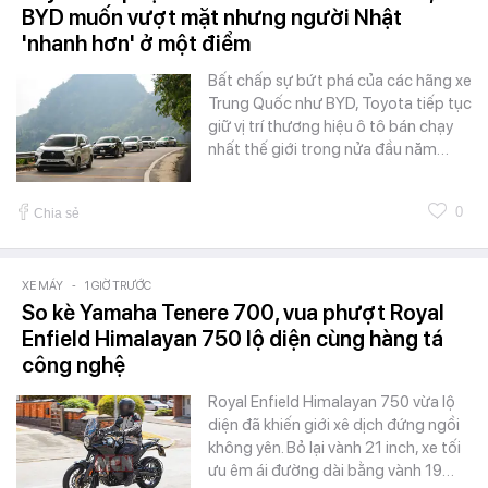
BYD muốn vượt mặt nhưng người Nhật
'nhanh hơn' ở một điểm
Bất chấp sự bứt phá của các hãng xe
Trung Quốc như BYD, Toyota tiếp tục
giữ vị trí thương hiệu ô tô bán chạy
nhất thế giới trong nửa đầu năm…
0
Chia sẻ
XE MÁY
-
1 GIỜ TRƯỚC
So kè Yamaha Tenere 700, vua phượt Royal
Enfield Himalayan 750 lộ diện cùng hàng tá
công nghệ
Royal Enfield Himalayan 750 vừa lộ
diện đã khiến giới xê dịch đứng ngồi
không yên. Bỏ lại vành 21 inch, xe tối
ưu êm ái đường dài bằng vành 19…