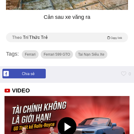
Cản sau xe văng ra
Theo
Trí Thức Trẻ
Copy link
Tags:
Ferrari
Ferrari 599 GTO
Tai Nạn Siêu Xe
Chia sẻ
0
VIDEO