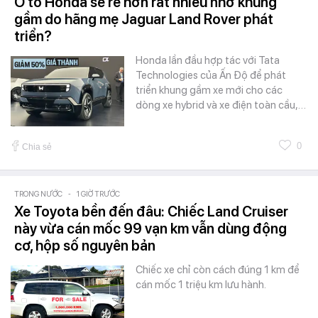
Ô tô Honda sẽ rẻ hơn rất nhiều nhờ khung
gầm do hãng mẹ Jaguar Land Rover phát
triển?
Honda lần đầu hợp tác với Tata
Technologies của Ấn Độ để phát
triển khung gầm xe mới cho các
dòng xe hybrid và xe điện toàn cầu,…
0
Chia sẻ
TRONG NƯỚC
-
1 GIỜ TRƯỚC
Xe Toyota bền đến đâu: Chiếc Land Cruiser
này vừa cán mốc 99 vạn km vẫn dùng động
cơ, hộp số nguyên bản
Chiếc xe chỉ còn cách đúng 1 km để
cán mốc 1 triệu km lưu hành.