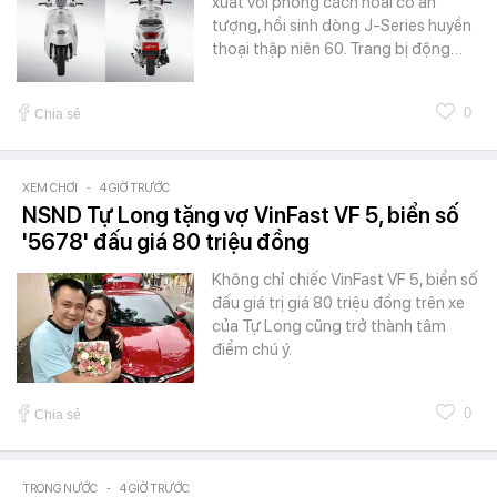
xuất với phong cách hoài cổ ấn
tượng, hồi sinh dòng J-Series huyền
thoại thập niên 60. Trang bị động…
0
Chia sẻ
XEM CHƠI
-
4 GIỜ TRƯỚC
NSND Tự Long tặng vợ VinFast VF 5, biển số
'5678' đấu giá 80 triệu đồng
Không chỉ chiếc VinFast VF 5, biển số
đấu giá trị giá 80 triệu đồng trên xe
của Tự Long cũng trở thành tâm
điểm chú ý.
0
Chia sẻ
TRONG NƯỚC
-
4 GIỜ TRƯỚC