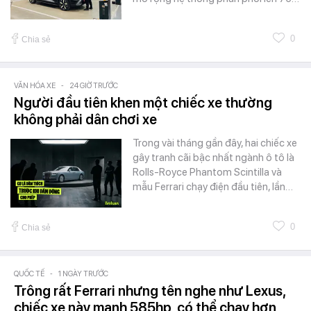
0
Chia sẻ
VĂN HÓA XE
-
24 GIỜ TRƯỚC
Người đầu tiên khen một chiếc xe thường
không phải dân chơi xe
Trong vài tháng gần đây, hai chiếc xe
gây tranh cãi bậc nhất ngành ô tô là
Rolls-Royce Phantom Scintilla và
mẫu Ferrari chạy điện đầu tiên, lần…
0
Chia sẻ
QUỐC TẾ
-
1 NGÀY TRƯỚC
Trông rất Ferrari nhưng tên nghe như Lexus,
chiếc xe này mạnh 585hp, có thể chạy hơn