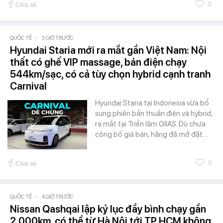
0
Chia sẻ
QUỐC TẾ
-
3 GIỜ TRƯỚC
Hyundai Staria mới ra mắt gần Việt Nam: Nội
thất có ghế VIP massage, bản điện chạy
544km/sạc, có cả tùy chọn hybrid cạnh tranh
Carnival
Hyundai Staria tại Indonesia vừa bổ
sung phiên bản thuần điện và hybrid,
ra mắt tại Triển lãm GIIAS. Dù chưa
công bố giá bán, hãng đã mở đặt…
0
Chia sẻ
QUỐC TẾ
-
4 GIỜ TRƯỚC
Nissan Qashqai lập kỷ lục đầy bình chạy gần
2.000km, có thể từ Hà Nội tới TP.HCM không