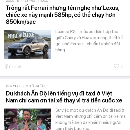
QUỐC TẾ
-
23 PHÚT TRƯỚC
Trông rất Ferrari nhưng tên nghe như Lexus,
chiếc xe này mạnh 585hp, có thể chạy hơn
850km/sạc
Luxeed RX – mẫu xe điện hợp tác
giữa Chery và Huawei mang thiết kế
gợi nhớ Ferrari – chuẩn bị nhận đặt
hàng.
0
Chia sẻ
XEM CHƠI
-
2 GIỜ TRƯỚC
Du khách Ấn Độ lên tiếng vụ đi taxi ở Việt
Nam chỉ cảm ơn tài xế thay vì trả tiền cuốc xe
Sự việc một du khách Ấn Độ đi taxi ở
Việt Nam nhưng chỉ cảm ơn tài xế mà
không trả tiền đã khiến nhiều người
cảm thấy bức xúc.