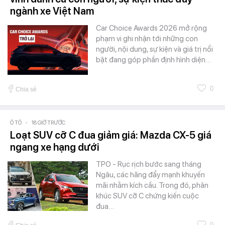
ngành xe Việt Nam
Car Choice Awards 2026 mở rộng
phạm vi ghi nhận tới những con
người, nội dung, sự kiện và giá trị nổi
bật đang góp phần định hình diện…
0
Chia sẻ
Ô TÔ
-
18 GIỜ TRƯỚC
Loạt SUV cỡ C đua giảm giá: Mazda CX-5 giá
ngang xe hạng dưới
TPO - Rục rịch bước sang tháng
Ngâu, các hãng đẩy mạnh khuyến
mãi nhằm kích cầu. Trong đó, phân
khúc SUV cỡ C chứng kiến cuộc
đua…
0