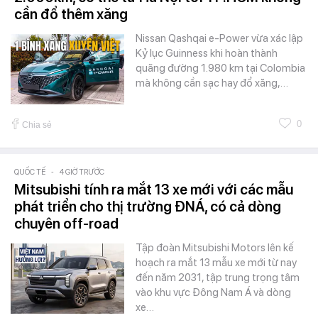
cần đổ thêm xăng
Nissan Qashqai e-Power vừa xác lập
Kỷ lục Guinness khi hoàn thành
quãng đường 1.980 km tại Colombia
mà không cần sạc hay đổ xăng,…
0
Chia sẻ
QUỐC TẾ
-
4 GIỜ TRƯỚC
Mitsubishi tính ra mắt 13 xe mới với các mẫu
phát triển cho thị trường ĐNÁ, có cả dòng
chuyên off-road
Tập đoàn Mitsubishi Motors lên kế
hoạch ra mắt 13 mẫu xe mới từ nay
đến năm 2031, tập trung trọng tâm
vào khu vực Đông Nam Á và dòng
xe…