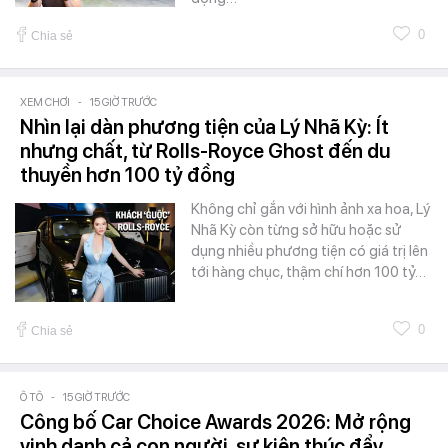
0
Chia sẻ
XEM CHƠI
-
15 GIỜ TRƯỚC
Nhìn lại dàn phương tiện của Lý Nhã Kỳ: Ít
nhưng chất, từ Rolls-Royce Ghost đến du
thuyền hơn 100 tỷ đồng
Không chỉ gắn với hình ảnh xa hoa, Lý
Nhã Kỳ còn từng sở hữu hoặc sử
dụng nhiều phương tiện có giá trị lên
tới hàng chục, thậm chí hơn 100 tỷ…
0
Chia sẻ
Ô TÔ
-
15 GIỜ TRƯỚC
Công bố Car Choice Awards 2026: Mở rộng
vinh danh cả con người, sự kiện thúc đẩy