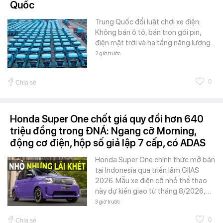
Quốc
Trung Quốc đổi luật chơi xe điện:
Không bán ô tô, bán trọn gói pin,
điện mặt trời và hạ tầng năng lượng.
2 giờ trước
0
Chia sẻ
Honda Super One chốt giá quy đổi hơn 640
triệu đồng trong ĐNÁ: Ngang cỡ Morning,
động cơ điện, hộp số giả lập 7 cấp, có ADAS
Honda Super One chính thức mở bán
tại Indonesia qua triển lãm GIIAS
2026. Mẫu xe điện cỡ nhỏ thể thao
này dự kiến giao từ tháng 8/2026,…
3 giờ trước
0
Chia sẻ