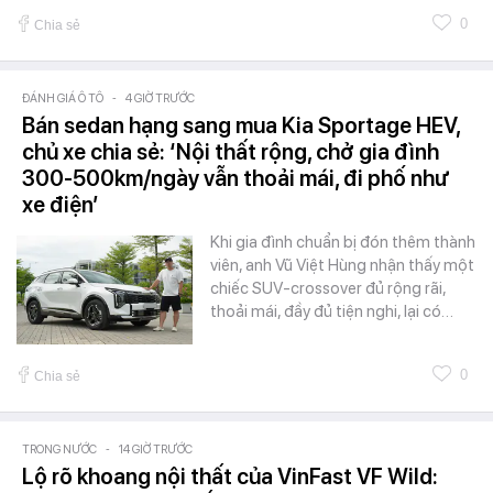
0
Chia sẻ
ĐÁNH GIÁ Ô TÔ
-
4 GIỜ TRƯỚC
Bán sedan hạng sang mua Kia Sportage HEV,
chủ xe chia sẻ: ‘Nội thất rộng, chở gia đình
300-500km/ngày vẫn thoải mái, đi phố như
xe điện’
Khi gia đình chuẩn bị đón thêm thành
viên, anh Vũ Việt Hùng nhận thấy một
chiếc SUV-crossover đủ rộng rãi,
thoải mái, đầy đủ tiện nghi, lại có…
0
Chia sẻ
TRONG NƯỚC
-
14 GIỜ TRƯỚC
Lộ rõ khoang nội thất của VinFast VF Wild: