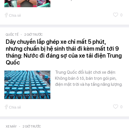
0
Chia sẻ
QUỐC TẾ
-
2 GIỜ TRƯỚC
Dây chuyền lắp ghép xe chỉ mất 5 phút,
nhưng chuẩn bị hệ sinh thái đi kèm mất tới 9
tháng: Nước đi đáng sợ của xe tải điện Trung
Quốc
Trung Quốc đổi luật chơi xe điện:
Không bán ô tô, bán trọn gói pin,
điện mặt trời và hạ tầng năng lượng.
0
Chia sẻ
XE MÁY
-
2 GIỜ TRƯỚC