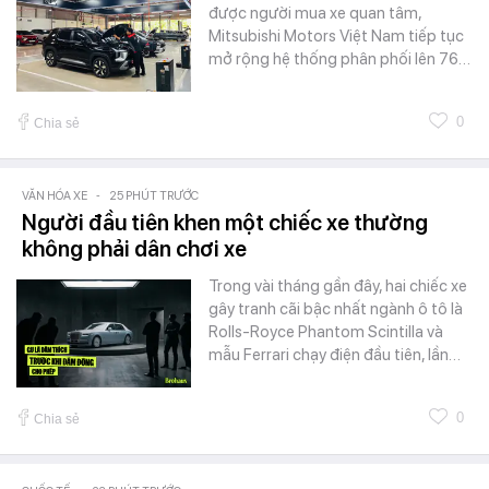
được người mua xe quan tâm,
Mitsubishi Motors Việt Nam tiếp tục
mở rộng hệ thống phân phối lên 76…
0
Chia sẻ
VĂN HÓA XE
-
25 PHÚT TRƯỚC
Người đầu tiên khen một chiếc xe thường
không phải dân chơi xe
Trong vài tháng gần đây, hai chiếc xe
gây tranh cãi bậc nhất ngành ô tô là
Rolls-Royce Phantom Scintilla và
mẫu Ferrari chạy điện đầu tiên, lần…
0
Chia sẻ