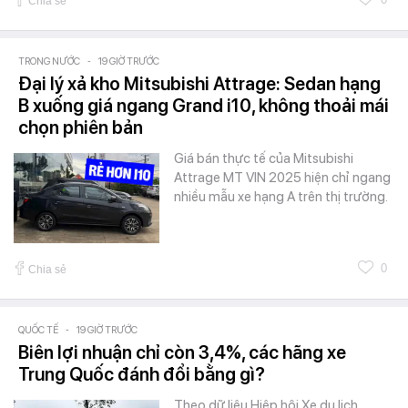
Chia sẻ
TRONG NƯỚC
-
19 GIỜ TRƯỚC
Đại lý xả kho Mitsubishi Attrage: Sedan hạng
B xuống giá ngang Grand i10, không thoải mái
chọn phiên bản
Giá bán thực tế của Mitsubishi
Attrage MT VIN 2025 hiện chỉ ngang
nhiều mẫu xe hạng A trên thị trường.
0
Chia sẻ
QUỐC TẾ
-
19 GIỜ TRƯỚC
Biên lợi nhuận chỉ còn 3,4%, các hãng xe
Trung Quốc đánh đổi bằng gì?
Theo dữ liệu Hiệp hội Xe du lịch