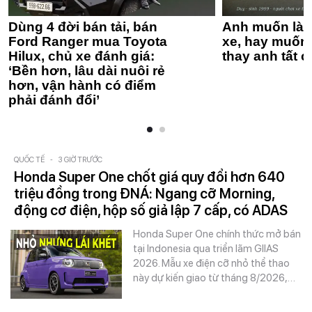
Dùng 4 đời bán tải, bán
Anh muốn làm
Ford Ranger mua Toyota
xe, hay muốn 
Hilux, chủ xe đánh giá:
thay anh tất c
‘Bền hơn, lâu dài nuôi rẻ
hơn, vận hành có điểm
phải đánh đổi’
QUỐC TẾ
-
3 GIỜ TRƯỚC
Honda Super One chốt giá quy đổi hơn 640
triệu đồng trong ĐNÁ: Ngang cỡ Morning,
động cơ điện, hộp số giả lập 7 cấp, có ADAS
Honda Super One chính thức mở bán
tại Indonesia qua triển lãm GIIAS
2026. Mẫu xe điện cỡ nhỏ thể thao
này dự kiến giao từ tháng 8/2026,…