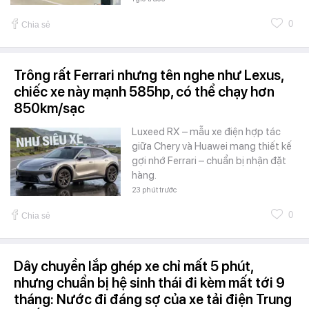
0
Chia sẻ
Trông rất Ferrari nhưng tên nghe như Lexus,
chiếc xe này mạnh 585hp, có thể chạy hơn
850km/sạc
Luxeed RX – mẫu xe điện hợp tác
giữa Chery và Huawei mang thiết kế
gợi nhớ Ferrari – chuẩn bị nhận đặt
hàng.
23 phút trước
0
Chia sẻ
Dây chuyền lắp ghép xe chỉ mất 5 phút,
nhưng chuẩn bị hệ sinh thái đi kèm mất tới 9
tháng: Nước đi đáng sợ của xe tải điện Trung