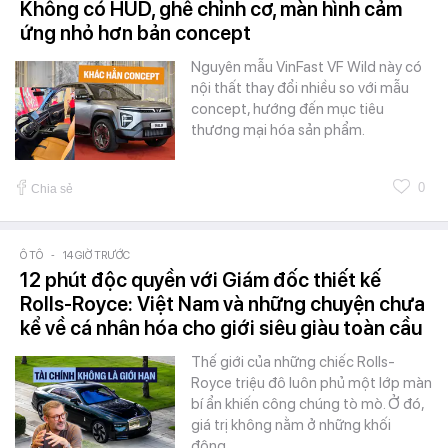
Không có HUD, ghế chỉnh cơ, màn hình cảm
ứng nhỏ hơn bản concept
Nguyên mẫu VinFast VF Wild này có
nội thất thay đổi nhiều so với mẫu
concept, hướng đến mục tiêu
thương mại hóa sản phẩm.
0
Chia sẻ
Ô TÔ
-
14 GIỜ TRƯỚC
12 phút độc quyền với Giám đốc thiết kế
Rolls-Royce: Việt Nam và những chuyện chưa
kể về cá nhân hóa cho giới siêu giàu toàn cầu
Thế giới của những chiếc Rolls-
Royce triệu đô luôn phủ một lớp màn
bí ẩn khiến công chúng tò mò. Ở đó,
giá trị không nằm ở những khối
động…