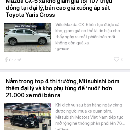
Mazda CX-5 xả kho giảm giá tới 107 triệu
đồng tại đại lý, bản cao giá xuống áp sát
Toyota Yaris Cross
Việc Mazda CX-5 liên tục được xả
kho, giảm giá có thể là tín hiệu cho
thấy ngày ra mắt phiên bản mới
không còn quá xa.
1 giờ trước
0
Chia sẻ
Nằm trong top 4 thị trường, Mitsubishi bơm
thêm đại lý và kho phụ tùng để ‘nuôi’ hơn
21.000 xe mới bán ra
Khi dịch vụ sau bán hàng ngày càng
được người mua xe quan tâm,
Mitsubishi Motors Việt Nam tiếp tục
mở rộng hệ thống phân phối lên 76…
1 giờ trước