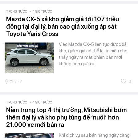
TRONG NƯỚC
-
1 GIỜ TRƯỚC
Mazda CX-5 xả kho giảm giá tới 107 triệu
đồng tại đại lý, bản cao giá xuống áp sát
Toyota Yaris Cross
Việc Mazda CX-5 liên tục được xả
kho, giảm giá có thể là tín hiệu cho
thấy ngày ra mắt phiên bản mới
không còn quá xa.
0
Chia sẻ
TRONG NƯỚC
-
1 GIỜ TRƯỚC
Nằm trong top 4 thị trường, Mitsubishi bơm
thêm đại lý và kho phụ tùng để ‘nuôi’ hơn
21.000 xe mới bán ra
Khi dịch vụ sau bán hàng ngày càng