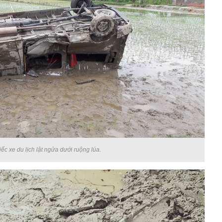
ếc xe du lịch lật ngửa dưới ruộng lúa.