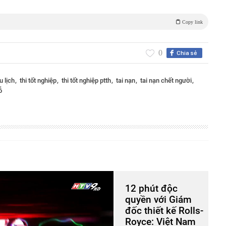
Copy link
0
Chia sẻ
u lịch
thi tốt nghiệp
thi tốt nghiệp ptth
tai nạn
tai nạn chết người
ỗ
12 phút độc
quyền với Giám
đốc thiết kế Rolls-
Royce: Việt Nam