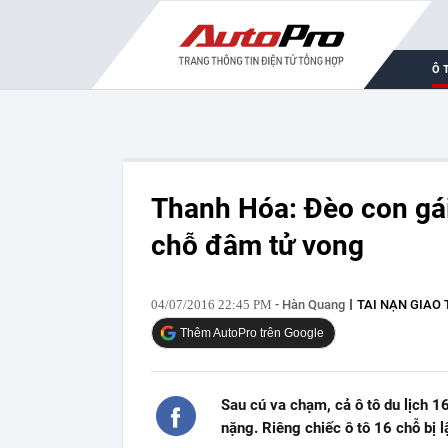
Ô 
Thanh Hóa: Đèo con gái 
chỗ đâm tử vong
04/07/2016 22:45 PM
- Hàn Quang
TAI NẠN GIAO
Thêm AutoPro trên Google
Sau cú va chạm, cả ô tô du lịch 1
nặng. Riêng chiếc ô tô 16 chỗ bị l