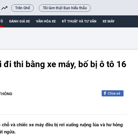
Trên Ghế
Tôi làm thật Bạn hiểu thấu
TÔ
ĐÁNH GIÁ XE
VĂN HÓA XE
KỸ THUẬT VÀ TƯ VẤN
XE MÁY
đi thi bằng xe máy, bố bị ô tô 16
Chia sẻ
 THÔNG
6 chỗ và chiếc xe máy đều bị rơi xuống ruộng lúa và hư hỏng
ật ngửa.