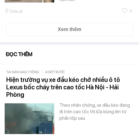
0
Chia sẻ
Xem thêm
ĐỌC THÊM
TAI NẠN GIAO THÔNG
-
4 GIỜ TRƯỚC
Hiện trường vụ xe đầu kéo chở nhiều ô tô
Lexus bốc cháy trên cao tốc Hà Nội - Hải
Phòng
Theo nhân chứng, xe đầu kéo đang
đi trên cao tốc thì lửa bùng lên từ
phần lốp sau.