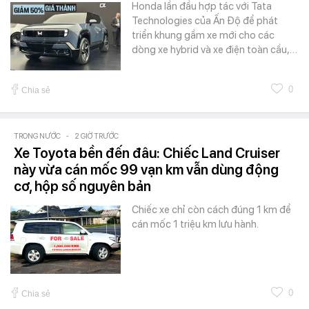
Honda lần đầu hợp tác với Tata
Technologies của Ấn Độ để phát
triển khung gầm xe mới cho các
dòng xe hybrid và xe điện toàn cầu,…
0
Chia sẻ
TRONG NƯỚC
-
2 GIỜ TRƯỚC
Xe Toyota bền đến đâu: Chiếc Land Cruiser
này vừa cán mốc 99 vạn km vẫn dùng động
cơ, hộp số nguyên bản
Chiếc xe chỉ còn cách đúng 1 km để
cán mốc 1 triệu km lưu hành.
0
Chia sẻ