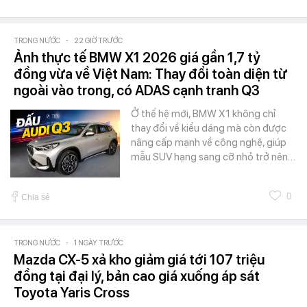
TRONG NƯỚC
-
22 GIỜ TRƯỚC
Ảnh thực tế BMW X1 2026 giá gần 1,7 tỷ
đồng vừa về Việt Nam: Thay đổi toàn diện từ
ngoài vào trong, có ADAS cạnh tranh Q3
Ở thế hệ mới, BMW X1 không chỉ
thay đổi về kiểu dáng mà còn được
nâng cấp mạnh về công nghệ, giúp
mẫu SUV hạng sang cỡ nhỏ trở nên…
0
Chia sẻ
TRONG NƯỚC
-
1 NGÀY TRƯỚC
Mazda CX-5 xả kho giảm giá tới 107 triệu
đồng tại đại lý, bản cao giá xuống áp sát
Toyota Yaris Cross