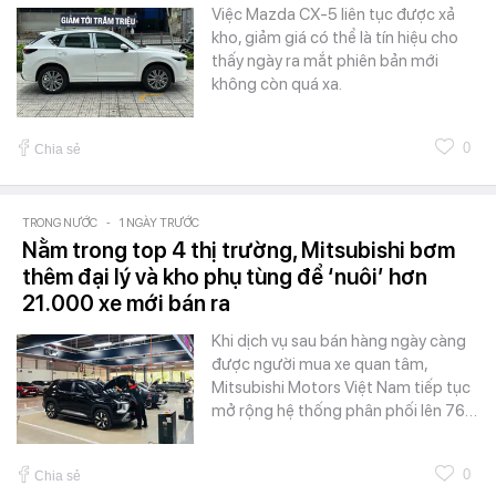
Việc Mazda CX-5 liên tục được xả
kho, giảm giá có thể là tín hiệu cho
thấy ngày ra mắt phiên bản mới
không còn quá xa.
0
Chia sẻ
TRONG NƯỚC
-
1 NGÀY TRƯỚC
Nằm trong top 4 thị trường, Mitsubishi bơm
thêm đại lý và kho phụ tùng để ‘nuôi’ hơn
21.000 xe mới bán ra
Khi dịch vụ sau bán hàng ngày càng
được người mua xe quan tâm,
Mitsubishi Motors Việt Nam tiếp tục
mở rộng hệ thống phân phối lên 76…
0
Chia sẻ