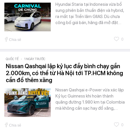
Hyundai Staria tại Indonesia vừa bổ
sung phiên bản thuần điện và hybrid,
ra mắt tại Triển lãm GIIAS. Dù chưa
công bố giá bán, hãng đã mở đặt…
0
Chia sẻ
QUỐC TẾ
-
1 NGÀY TRƯỚC
Nissan Qashqai lập kỷ lục đầy bình chạy gần
2.000km, có thể từ Hà Nội tới TP.HCM không
cần đổ thêm xăng
Nissan Qashqai e-Power vừa xác lập
Kỷ lục Guinness khi hoàn thành
quãng đường 1.980 km tại Colombia
mà không cần sạc hay đổ xăng,…
0
Chia sẻ