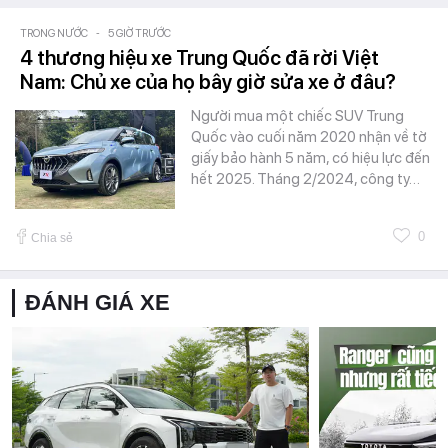
TRONG NƯỚC
-
5 GIỜ TRƯỚC
4 thương hiệu xe Trung Quốc đã rời Việt
Nam: Chủ xe của họ bây giờ sửa xe ở đâu?
Người mua một chiếc SUV Trung
Quốc vào cuối năm 2020 nhận về tờ
giấy bảo hành 5 năm, có hiệu lực đến
hết 2025. Tháng 2/2024, công ty…
0
Chia sẻ
ĐÁNH GIÁ XE