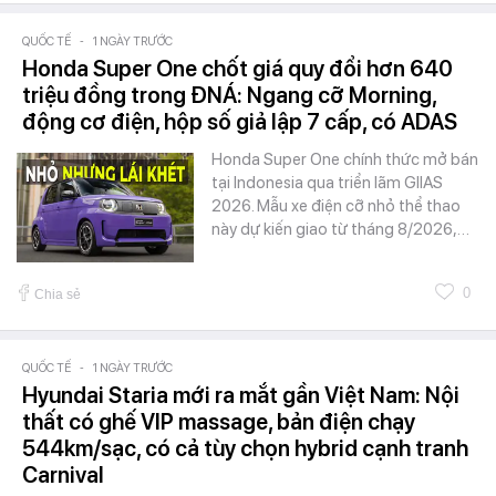
QUỐC TẾ
-
1 NGÀY TRƯỚC
Honda Super One chốt giá quy đổi hơn 640
triệu đồng trong ĐNÁ: Ngang cỡ Morning,
động cơ điện, hộp số giả lập 7 cấp, có ADAS
Honda Super One chính thức mở bán
tại Indonesia qua triển lãm GIIAS
2026. Mẫu xe điện cỡ nhỏ thể thao
này dự kiến giao từ tháng 8/2026,…
0
Chia sẻ
QUỐC TẾ
-
1 NGÀY TRƯỚC
Hyundai Staria mới ra mắt gần Việt Nam: Nội
thất có ghế VIP massage, bản điện chạy
544km/sạc, có cả tùy chọn hybrid cạnh tranh
Carnival