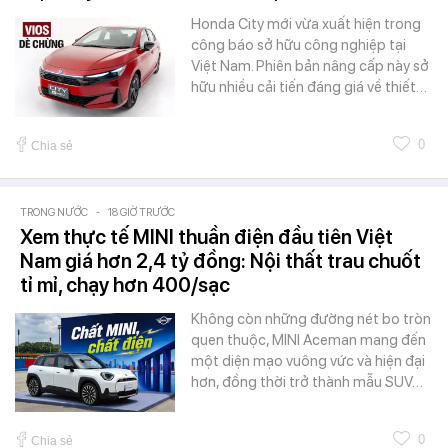
Honda City mới vừa xuất hiện trong
công báo sở hữu công nghiệp tại
Việt Nam. Phiên bản nâng cấp này sở
hữu nhiều cải tiến đáng giá về thiết…
0
Chia sẻ
TRONG NƯỚC
-
18 GIỜ TRƯỚC
Xem thực tế MINI thuần điện đầu tiên Việt
Nam giá hơn 2,4 tỷ đồng: Nội thất trau chuốt
tỉ mỉ, chạy hơn 400/sạc
Không còn những đường nét bo tròn
quen thuộc, MINI Aceman mang đến
một diện mạo vuông vức và hiện đại
hơn, đồng thời trở thành mẫu SUV…
0
Chia sẻ