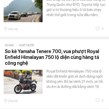
Trung Quốc như BYD, Toyota tiếp tục
giữ vị trí thương hiệu ô tô bán chạy
nhất thế giới trong nửa đầu năm…
0
Chia sẻ
XE MÁY
-
4 GIỜ TRƯỚC
So kè Yamaha Tenere 700, vua phượt Royal
Enfield Himalayan 750 lộ diện cùng hàng tá
công nghệ
Royal Enfield Himalayan 750 vừa lộ
diện đã khiến giới xê dịch đứng ngồi
không yên. Bỏ lại vành 21 inch, xe tối
ưu êm ái đường dài bằng vành 19…
0
Chia sẻ