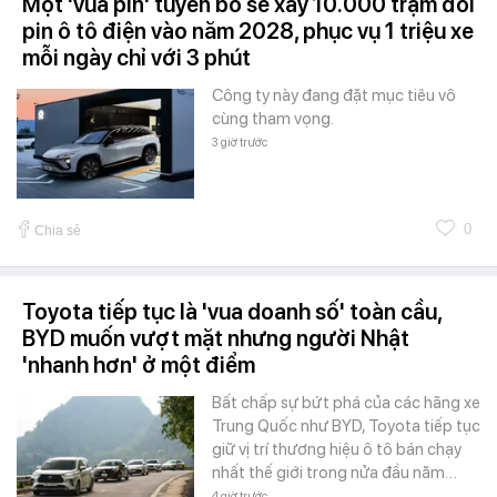
Một 'vua pin' tuyên bố sẽ xây 10.000 trạm đổi
pin ô tô điện vào năm 2028, phục vụ 1 triệu xe
mỗi ngày chỉ với 3 phút
Công ty này đang đặt mục tiêu vô
cùng tham vọng.
3 giờ trước
0
Chia sẻ
Toyota tiếp tục là 'vua doanh số' toàn cầu,
BYD muốn vượt mặt nhưng người Nhật
'nhanh hơn' ở một điểm
Bất chấp sự bứt phá của các hãng xe
Trung Quốc như BYD, Toyota tiếp tục
giữ vị trí thương hiệu ô tô bán chạy
nhất thế giới trong nửa đầu năm…
4 giờ trước