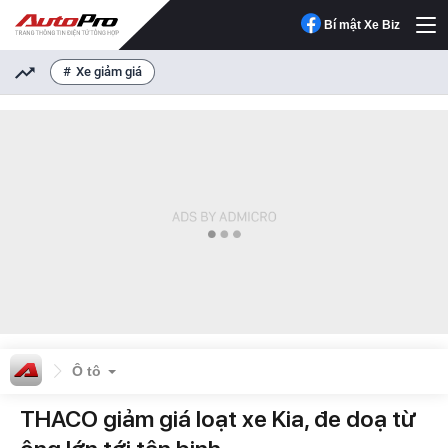
Bí mật Xe Biz
Xe giảm giá
Ô tô
THACO giảm giá loạt xe Kia, đe doạ từ