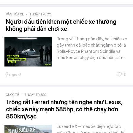
VĂN HÓA XE
-
1 NGÀY TRƯỚC
Người đầu tiên khen một chiếc xe thường
không phải dân chơi xe
Trong vài tháng gần đây, hai chiếc xe
gây tranh cãi bậc nhất ngành ô tô là
Rolls-Royce Phantom Scintilla và
mẫu Ferrari chạy điện đầu tiên, lần…
0
Chia sẻ
QUỐC TẾ
-
1 NGÀY TRƯỚC
Trông rất Ferrari nhưng tên nghe như Lexus,
chiếc xe này mạnh 585hp, có thể chạy hơn
850km/sạc
Luxeed RX – mẫu xe điện hợp tác
giữa Chery và Huawei mang thiết kế