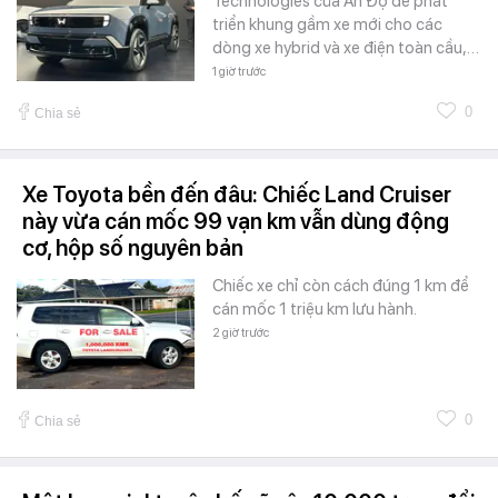
Technologies của Ấn Độ để phát
triển khung gầm xe mới cho các
dòng xe hybrid và xe điện toàn cầu,…
1 giờ trước
0
Chia sẻ
Xe Toyota bền đến đâu: Chiếc Land Cruiser
này vừa cán mốc 99 vạn km vẫn dùng động
cơ, hộp số nguyên bản
Chiếc xe chỉ còn cách đúng 1 km để
cán mốc 1 triệu km lưu hành.
2 giờ trước
0
Chia sẻ