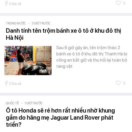
0
Chia sẻ
TRONG NƯỚC
-
3 GIỜ TRƯỚC
Danh tính tên trộm bánh xe ô tô ở khu đô thị
Hà Nội
Sau 6 giờ gây án, tên trộm tháo 2
bánh xe ô tô ở khu đô thị Thanh Hà bị
công an bắt giữ và thu hồi lại toàn bộ
tang vật.
0
Chia sẻ
QUỐC TẾ
-
1 GIỜ TRƯỚC
Ô tô Honda sẽ rẻ hơn rất nhiều nhờ khung
gầm do hãng mẹ Jaguar Land Rover phát
triển?