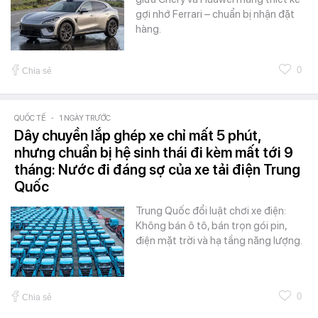
gợi nhớ Ferrari – chuẩn bị nhận đặt
hàng.
0
Chia sẻ
QUỐC TẾ
-
1 NGÀY TRƯỚC
Dây chuyền lắp ghép xe chỉ mất 5 phút,
nhưng chuẩn bị hệ sinh thái đi kèm mất tới 9
tháng: Nước đi đáng sợ của xe tải điện Trung
Quốc
Trung Quốc đổi luật chơi xe điện:
Không bán ô tô, bán trọn gói pin,
điện mặt trời và hạ tầng năng lượng.
0
Chia sẻ