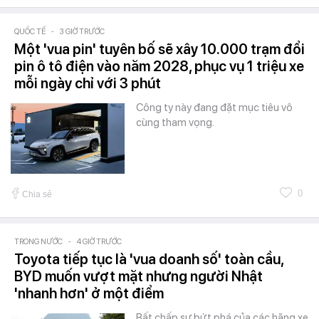
QUỐC TẾ
-
3 GIỜ TRƯỚC
Một 'vua pin' tuyên bố sẽ xây 10.000 trạm đổi
pin ô tô điện vào năm 2028, phục vụ 1 triệu xe
mỗi ngày chỉ với 3 phút
Công ty này đang đặt mục tiêu vô
cùng tham vọng.
0
Chia sẻ
TRONG NƯỚC
-
4 GIỜ TRƯỚC
Toyota tiếp tục là 'vua doanh số' toàn cầu,
BYD muốn vượt mặt nhưng người Nhật
'nhanh hơn' ở một điểm
Bất chấp sự bứt phá của các hãng xe