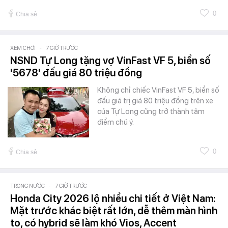
0
Chia sẻ
XEM CHƠI
-
7 GIỜ TRƯỚC
NSND Tự Long tặng vợ VinFast VF 5, biển số
'5678' đấu giá 80 triệu đồng
Không chỉ chiếc VinFast VF 5, biển số
đấu giá trị giá 80 triệu đồng trên xe
của Tự Long cũng trở thành tâm
điểm chú ý.
0
Chia sẻ
TRONG NƯỚC
-
7 GIỜ TRƯỚC
Honda City 2026 lộ nhiều chi tiết ở Việt Nam:
Mặt trước khác biệt rất lớn, dễ thêm màn hình
to, có hybrid sẽ làm khó Vios, Accent