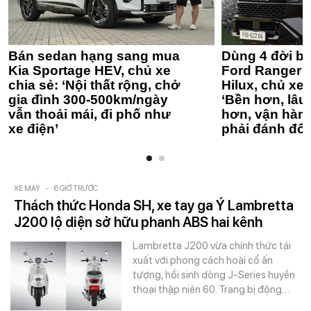
Bán sedan hạng sang mua
Dùng 4 đời bá
Kia Sportage HEV, chủ xe
Ford Ranger 
chia sẻ: ‘Nội thất rộng, chở
Hilux, chủ xe 
gia đình 300-500km/ngày
‘Bền hơn, lâu 
vẫn thoải mái, đi phố như
hơn, vận hàn
xe điện’
phải đánh đổi
XE MÁY
-
6 GIỜ TRƯỚC
Thách thức Honda SH, xe tay ga Ý Lambretta
J200 lộ diện sở hữu phanh ABS hai kênh
Lambretta J200 vừa chính thức tái
xuất với phong cách hoài cổ ấn
tượng, hồi sinh dòng J-Series huyền
thoại thập niên 60. Trang bị động…