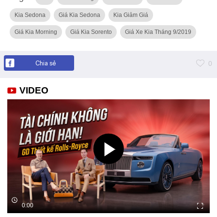
Kia Sedona
Giá Kia Sedona
Kia Giảm Giá
Giá Kia Morning
Giá Kia Sorento
Giá Xe Kia Tháng 9/2019
Chia sẻ
0
VIDEO
0:00